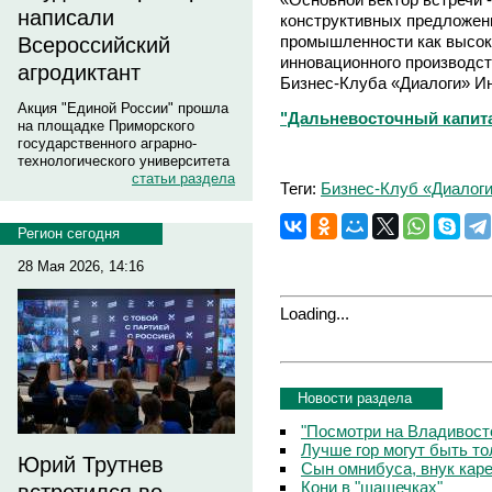
написали
конструктивных предложени
промышленности как высоко
Всероссийский
инновационного производст
агродиктант
Бизнес-Клуба «Диалоги» И
Акция "Единой России" прошла
"Дальневосточный капитал"
на площадке Приморского
государственного аграрно-
технологического университета
статьи раздела
Теги:
Бизнес-Клуб «Диалог
Регион сегодня
28 Мая 2026, 14:16
Loading...
Новости раздела
"Посмотри на Владивосто
Лучше гор могут быть т
Юрий Трутнев
Сын омнибуса, внук кар
Кони в "шашечках"