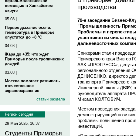
офтальмологической
производства
помощью в Ханкайском
округе
05.08 |
79-е заседание Бизнес-К
"Промышленность Примор
Первое дыхание осени:
Проблемы и перспективы"
температура в Приморье
участников из числа вла
опустится до +8 °C
дальневосточных компан
04.08 |
Спикерами стали председа
Жара до +35: что ждет
Приморского края Виктор
Приморье после тропических
дождей
ААК «ПРОГРЕСС», депутат 
регионального отделения
03.08 |
ДЕНИСЕНКО, директор деп
Москва помогает развивать
транспорта Приморского к
отечественное
Инженерной школы ДВФУ, 
здравоохранение
руководитель аппарата ПР
Михаил КОЛТОВИЧ.
статьи раздела
Местом проведения заседа
демонстрирующий позитивн
Регион сегодня
проблемы повышения произ
29 Мая 2026, 16:37
инвестиций.
Студенты Приморья
«Основной вектор встречи -