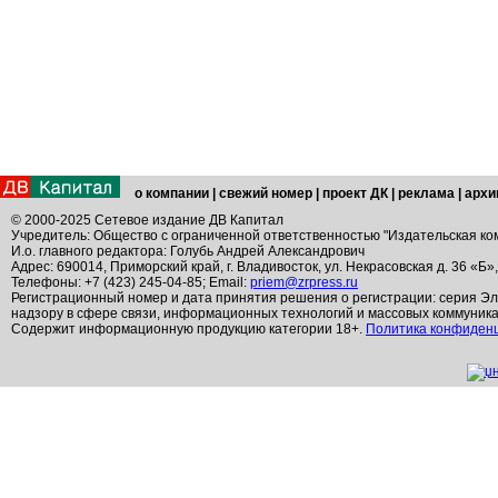
о компании
|
свежий номер
|
проект ДК
|
реклама
|
архи
© 2000-2025 Сетевое издание ДВ Капитал
Учредитель: Общество с ограниченной ответственностью "Издательская ко
И.о. главного редактора: Голубь Андрей Александрович
Адрес: 690014, Приморский край, г. Владивосток, ул. Некрасовская д. 36 «Б»
Телефоны: +7 (423) 245-04-85; Email:
priem@zrpress.ru
Регистрационный номер и дата принятия решения о регистрации: серия Эл
надзору в сфере связи, информационных технологий и массовых коммуник
Содержит информационную продукцию категории 18+.
Политика конфиден