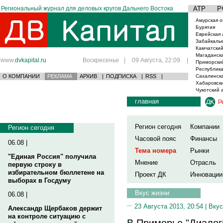
Региональный журнал для деловых кругов Дальнего Востока
АТР
Р
Амурская о
Бурятия
Еврейская 
Забайкаль
Камчатский
Магаданска
www.
dvkapital.ru
Воскресенье
|
09 Августа, 22:09
|
Приморски
Республика
О КОМПАНИИ
РЕКЛАМА
АРХИВ
|
ПОДПИСКА
|
RSS
|
Сахалинска
Хабаровски
Чукотский 
главная
Р
Регион сегодня
Компании
Регион сегодня
Часовой пояс
Финансы
06.08 |
Тема номера
Рынки
"Единая Россия" получила
Мнение
Отрасль
первую строку в
избирательном бюллетене на
Проект ДК
Инновации
выборах в Госдуму
Вкус жизни
06.08 |
23 Августа 2013, 20:54 |
Вкус
Александр Щербаков держит
на контроле ситуацию с
В Приморье "Диалог