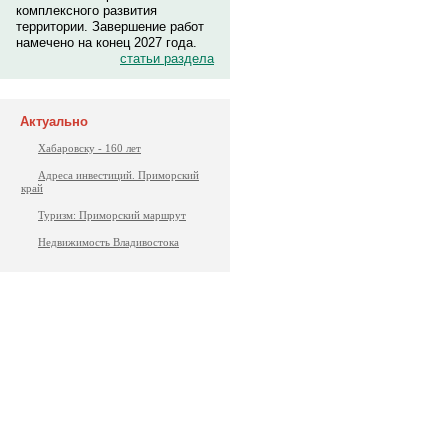
комплексного развития
территории. Завершение работ
намечено на конец 2027 года.
статьи раздела
Актуально
Хабаровску - 160 лет
Адреса инвестиций. Приморский
край
Туризм: Приморский маршрут
Недвижимость Владивостока