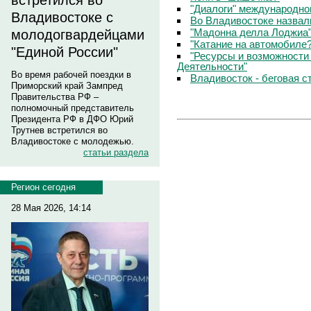
встретился во
"Диалоги" международно
Владивостоке с
Во Владивостоке назвал
"Мадонна делла Лоджиа"
молодогвардейцами
"Катание на автомобиле
"Единой России"
"Ресурсы и возможности
Деятельности"
Во время рабочей поездки в
Владивосток - беговая с
Приморский край Зампред
Правительства РФ –
полномочный представитель
Президента РФ в ДФО Юрий
Трутнев встретился во
Владивостоке с молодежью.
статьи раздела
Регион сегодня
28 Мая 2026, 14:14