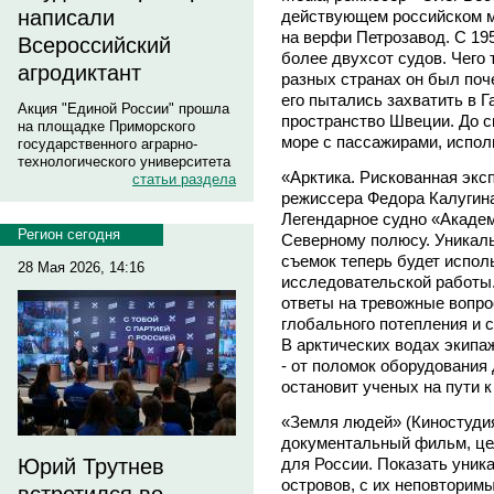
написали
действующем российском м
на верфи Петрозавод. С 19
Всероссийский
более двухсот судов. Чего 
агродиктант
разных странах он был поч
его пытались захватить в 
Акция "Единой России" прошла
пространство Швеции. До 
на площадке Приморского
море с пассажирами, испол
государственного аграрно-
технологического университета
«Арктика. Рискованная эк
статьи раздела
режиссера Федора Калугин
Легендарное судно «Акаде
Регион сегодня
Северному полюсу. Уникал
съемок теперь будет испол
28 Мая 2026, 14:16
исследовательской работы.
ответы на тревожные вопро
глобального потепления и 
В арктических водах экипа
- от поломок оборудования 
остановит ученых на пути 
«Земля людей» (Киностудия
документальный фильм, цел
для России. Показать уни
Юрий Трутнев
островов, с их неповторим