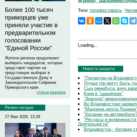
Журнал "Дальневосточный 
Более 100 тысяч
Теги:
телефестиваль
Челов
приморцев уже
приняли участие в
предварительном
голосовании
Loading...
"Единой России"
Жители региона продолжают
выбирать кандидатов, которые
представят партию на
Новости раздела
предстоящих выборах в
"Посмотри на Владивосто
Государственную Думу и
Законодательное Собрание
Лучше гор могут быть т
Приморского края.
Сын омнибуса, внук кар
статьи раздела
Кони в "шашечках"
"Диалоги" международно
Во Владивостоке назвал
Регион сегодня
"Мадонна делла Лоджиа"
"Катание на автомобиле
27 Мая 2026, 13:29
"Ресурсы и возможности
Деятельности"
Владивосток - беговая с