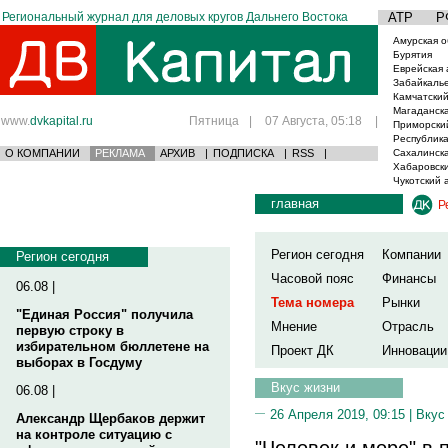
Региональный журнал для деловых кругов Дальнего Востока
АТР
Р
Амурская о
Бурятия
Еврейская 
Забайкаль
Камчатский
Магаданска
www.
dvkapital.ru
Пятница
|
07 Августа, 05:18
|
Приморски
Республика
О КОМПАНИИ
РЕКЛАМА
АРХИВ
|
ПОДПИСКА
|
RSS
|
Сахалинска
Хабаровски
Чукотский 
главная
Р
Регион сегодня
Компании
Регион сегодня
Часовой пояс
Финансы
06.08 |
Тема номера
Рынки
"Единая Россия" получила
Мнение
Отрасль
первую строку в
избирательном бюллетене на
Проект ДК
Инновации
выборах в Госдуму
Вкус жизни
06.08 |
26 Апреля 2019, 09:15 |
Вкус
Александр Щербаков держит
на контроле ситуацию с
"Человек и море" в 