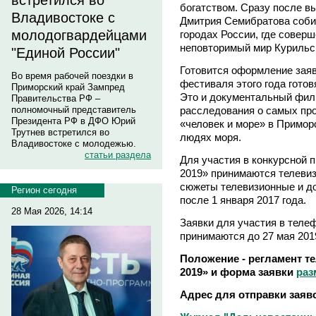
встретился во
богатством. Сразу после в
Владивостоке с
Дмитрия Семибратова соби
молодогвардейцами
городах России, где совер
неповторимый мир Курильск
"Единой России"
Готовится оформление заяв
Во время рабочей поездки в
фестиваля этого года гото
Приморский край Зампред
Это и документальный филь
Правительства РФ –
расследования о самых пр
полномочный представитель
Президента РФ в ДФО Юрий
«человек и море» в Примор
Трутнев встретился во
людях моря.
Владивостоке с молодежью.
статьи раздела
Для участия в конкурсной 
2019» принимаются телеви
сюжеты телевизионные и д
Регион сегодня
после 1 января 2017 года.
28 Мая 2026, 14:14
Заявки для участия в теле
принимаются до 27 мая 2019
Положение - регламент т
2019» и форма заявки
раз
Адрес для отправки заявок