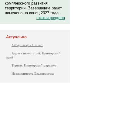
комплексного развития
территории. Завершение работ
намечено на конец 2027 года.
статьи раздела
Актуально
Хабаровску - 160 лет
Адреса инвестиций. Приморский
край
Туризм: Приморский маршрут
Недвижимость Владивостока