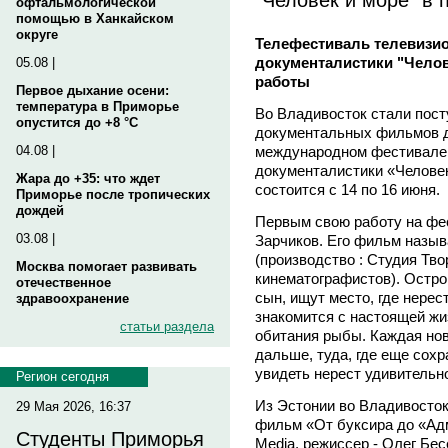
офтальмологической
помощью в Ханкайском
округе
Телефестиваль телевизи
документалистики "Челов
05.08 |
работы
Первое дыхание осени:
температура в Приморье
Во Владивосток стали пост
опустится до +8 °C
документальных фильмов д
международном фестивале 
04.08 |
документалистики «Человек 
Жара до +35: что ждет
состоится с 14 по 16 июня.
Приморье после тропических
дождей
Первым свою работу на фе
03.08 |
Зарчиков. Его фильм назыв
(производство : Студия Тв
Москва помогает развивать
кинематографистов). Остро
отечественное
сын, ищут место, где нерес
здравоохранение
знакомится с настоящей жи
статьи раздела
обитания рыбы. Каждая нов
дальше, туда, где еще сохр
увидеть нерест удивительно
Регион сегодня
Из Эстонии во Владивосток
29 Мая 2026, 16:37
фильм «От буксира до «Адм
Студенты Приморья
Media, режиссер - Олег Бес