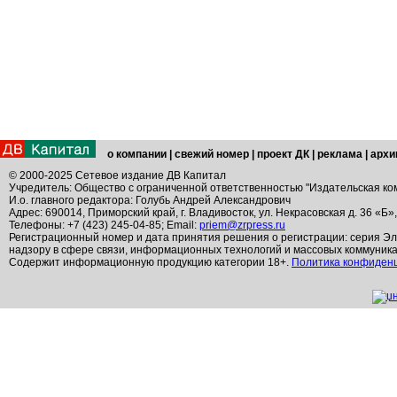
о компании
|
свежий номер
|
проект ДК
|
реклама
|
архи
© 2000-2025 Сетевое издание ДВ Капитал
Учредитель: Общество с ограниченной ответственностью "Издательская ко
И.о. главного редактора: Голубь Андрей Александрович
Адрес: 690014, Приморский край, г. Владивосток, ул. Некрасовская д. 36 «Б»
Телефоны: +7 (423) 245-04-85; Email:
priem@zrpress.ru
Регистрационный номер и дата принятия решения о регистрации: серия Эл
надзору в сфере связи, информационных технологий и массовых коммуник
Содержит информационную продукцию категории 18+.
Политика конфиден