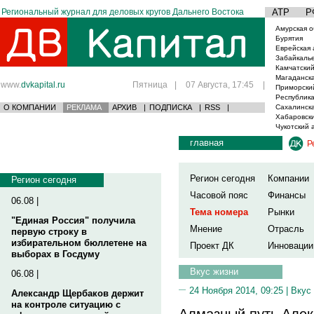
Региональный журнал для деловых кругов Дальнего Востока
АТР
Р
Амурская о
Бурятия
Еврейская 
Забайкаль
Камчатский
Магаданска
www.
dvkapital.ru
Пятница
|
07 Августа, 17:45
|
Приморски
Республика
О КОМПАНИИ
РЕКЛАМА
АРХИВ
|
ПОДПИСКА
|
RSS
|
Сахалинска
Хабаровски
Чукотский 
главная
Р
Регион сегодня
Компании
Регион сегодня
Часовой пояс
Финансы
06.08 |
Тема номера
Рынки
"Единая Россия" получила
Мнение
Отрасль
первую строку в
избирательном бюллетене на
Проект ДК
Инновации
выборах в Госдуму
Вкус жизни
06.08 |
24 Ноября 2014, 09:25 |
Вкус
Александр Щербаков держит
на контроле ситуацию с
Алмазный путь Але