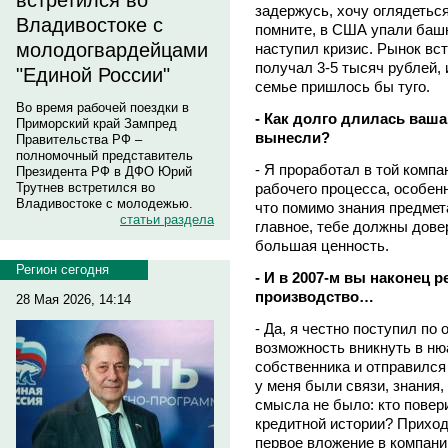
встретился во
задержусь, хочу оглядеться.
Владивостоке с
помните, в США упали башн
молодогвардейцами
наступил кризис. Рынок вст
получал 3-5 тысяч рублей,
"Единой России"
семье пришлось бы туго.
Во время рабочей поездки в
- Как долго длилась ваша
Приморский край Зампред
вынесли?
Правительства РФ –
полномочный представитель
- Я проработал в той компа
Президента РФ в ДФО Юрий
рабочего процесса, особен
Трутнев встретился во
Владивостоке с молодежью.
что помимо знания предмет
статьи раздела
главное, тебе должны довер
большая ценность.
Регион сегодня
- И в 2007-м вы наконец 
производство…
28 Мая 2026, 14:14
- Да, я честно поступил по
возможность вникнуть в ню
собственника и отправился
у меня были связи, знания,
смысла не было: кто повер
кредитной истории? Приход
первое вложение в компанию