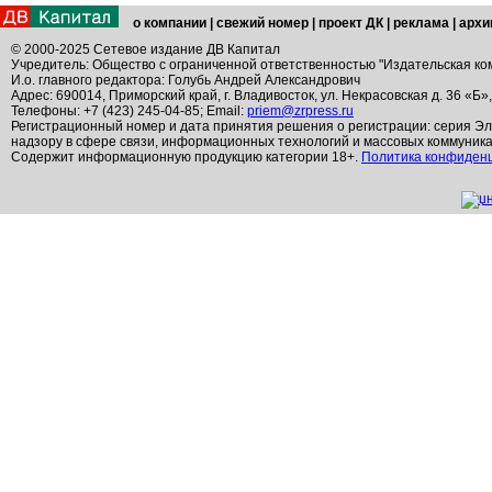
о компании
|
свежий номер
|
проект ДК
|
реклама
|
архи
© 2000-2025 Сетевое издание ДВ Капитал
Учредитель: Общество с ограниченной ответственностью "Издательская ко
И.о. главного редактора: Голубь Андрей Александрович
Адрес: 690014, Приморский край, г. Владивосток, ул. Некрасовская д. 36 «Б»
Телефоны: +7 (423) 245-04-85; Email:
priem@zrpress.ru
Регистрационный номер и дата принятия решения о регистрации: серия Эл
надзору в сфере связи, информационных технологий и массовых коммуник
Содержит информационную продукцию категории 18+.
Политика конфиден