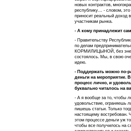
новых контрактов, многокра
республику… - словом, это
приносит реальный доход в
участникам рынка.
- А кому принадлежит са
- Правительству Республики
по делам предпринимательс
КОРМИЛИЦЫНОЙ, без энерги
состоялось. Мы, в свою оч
идею.
- Поддержать можно по-р
деньги на мероприятие. 
процесс лично, и удоволь
буквально читалось на 
- А я вообще за то, чтобы 
удовольствие, ограняешь л
пишешь статьи. Только тогд
настоящему востребован. Ч
этом процессе деньги уж то
чтобы все получилось на с
самоустраниться и сказать 