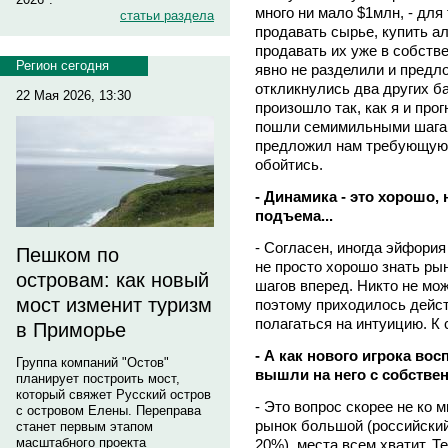
много ни мало $1млн, - для
статьи раздела
продавать сырье, купить а
продавать их уже в собств
Регион сегодня
явно не разделили и предл
откликнулись два других ба
22 Мая 2026, 13:30
произошло так, как я и про
пошли семимильными шагам
предложил нам требующуюс
обойтись.
- Динамика - это хорошо,
подъема...
- Согласен, иногда эйфори
Пешком по
не просто хорошо знать ры
островам: как новый
шагов вперед. Никто не мож
мост изменит туризм
поэтому приходилось действ
полагаться на интуицию. К 
в Приморье
- А как нового игрока в
Группа компаний "Остов"
вышли на него с собств
планирует построить мост,
который свяжет Русский остров
- Это вопрос скорее не ко 
с островом Елены. Переправа
рынок большой (российский
станет первым этапом
масштабного проекта
20%), места всем хватит. 