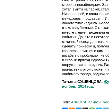
стороны понаблюдаем. За н
хотел выйти на паркет, ста
Николаевной, и наши ювели
менеджеры, продавцы… И эт
любого тимбилдинга. Более
в т. ч. зарубежные. Отложи
вместе с нами танцевали на
события! Да, это в некотор
отличный повод для того, ч
сделать прическу и, получи
кавалера, слиться с ним в 
позабыв о проблемах, не о
и скорый приход суровой як
погружается в праздник. Ра
причастен к этой сказке, ч
любимого города, родной 
Татьяна СУШЕНЦОВА.
Жу
ноябрь, 2014 год.
Теги:
АЛРОСА
алмазы
ydc