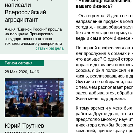
- Александр Васильевич, 
написали
вашего бизнеса?
Всероссийский
- Она огромна. И дело не то
агродиктант
направление продаж в комп
сегодня, - наша общая засл
Акция "Единой России" прошла
без элементарного присутс
на площадке Приморского
ведь и сам в этом бизнесе 
государственного аграрно-
технологического университета
По первой профессии я авт
статьи раздела
лет прослужил в органах и 
что дальше? С одной стор
Регион сегодня
дорасти до звания полковни
сорока, я был полон сил и 
28 Мая 2026, 14:16
жизнь, реализовавшись в др
Якутии я не собирался, по
с тем, чем располагает рес
здесь добываются, обрабат
Жена меня поддержала.
К тому времени у меня был
работы. Другое дело, что я
предстояло многому научит
директора службы безопасн
Юрий Трутнев
компаний, причем сразу пр