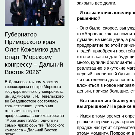
закрыть все долги.
- И вы занялись ювелирн
решению?
- Оно было, скорее, вынужд
го «Алроса», как вы помни
Губернатор
думали, на месяц-два, а р
Приморского края
предприятие по этой причи
Олег Кожемяко дал
людей, приобрели простей
старт "Морскому
готовить касты для будущи
много, купили бриллианты и
конгрессу – Дальний
реализацию в якутские маг
Восток 2026"
первый ювелирный бутик - 
- и постепенно дело пошло
В Дальневосточном морском
вложиться в новое направл
тренажерном центре Морского
деньги, причем большие, ст
государственного университета
им. адмирала Г. И. Невельского
- Вы настолько были уве
во Владивостоке состоялась
выигрышное? На рынке ве
торжественная церемония
открытия конкурса
- Имея к тому времени опр
профессионального мастерства
"Море зовет 2026", одного из
рынке и пережив два кризис
самых ярких событий "Морского
продаж наступит стремитель
конгресса – Дальний Восток
этому моменту. Попросил в 
2026".