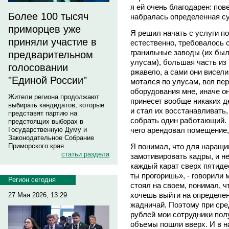
я ей очень благодарен: пов
Более 100 тысяч
набралась определенная су
приморцев уже
Я решил начать с услуги по
приняли участие в
естественно, требовалось
гранильные заводы (их был
предварительном
улусам), большая часть из
голосовании
ржавело, а сами они висели
"Единой России"
мотался по улусам, вел пе
оборудования мне, иначе о
Жители региона продолжают
принесет вообще никаких де
выбирать кандидатов, которые
и стал их восстанавливать,
представят партию на
собрать один работающий. 
предстоящих выборах в
чего арендовал помещение,
Государственную Думу и
Законодательное Собрание
Я понимал, что для наращ
Приморского края.
статьи раздела
замотивировать кадры, и не
каждый карат сверх пятиде
ты прогоришь», - говорили 
Регион сегодня
стоял на своем, понимал, ч
хочешь выйти на определен
27 Мая 2026, 13:29
жадничай. Поэтому при сре
рублей мои сотрудники пол
объемы пошли вверх. И в н