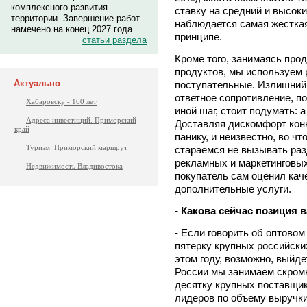
комплексного развития
ставку на средний и высоки
территории. Завершение работ
наблюдается самая жесткая
намечено на конец 2027 года.
принципе.
статьи раздела
Кроме того, занимаясь про
продуктов, мы используем р
Актуально
поступательные. Излишний 
ответное сопротивление, по
Хабаровску - 160 лет
иной шаг, стоит подумать: 
Адреса инвестиций. Приморский
Доставляя дискомфорт конк
край
панику, и неизвестно, во ч
Туризм: Приморский маршрут
стараемся не вызывать раз
рекламных и маркетинговых
Недвижимость Владивостока
покупатель сам оценил кач
дополнительные услуги.
- Какова сейчас позиция
- Если говорить об оптовом
пятерку крупных российски
этом году, возможно, выйде
России мы занимаем скромн
десятку крупных поставщико
лидеров по объему выручки