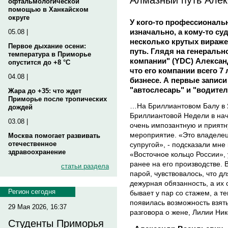
офтальмологической
помощью в Ханкайском
округе
У кого-то профессиональ
изначально, а кому-то с
05.08 |
несколько крутых вираже
Первое дыхание осени:
путь. Глядя на генеральн
температура в Приморье
компании" (YDC) Алекса
опустится до +8 °C
что его компании всего 7 л
04.08 |
бизнесе. А первые записи
"автослесарь" и "водител
Жара до +35: что ждет
Приморье после тропических
…На Бриллиантовом Балу в Я
дождей
Бриллиантовой Недели в нач
03.08 |
очень импозантную и приятн
мероприятие. «Это владеле
Москва помогает развивать
отечественное
супругой», - подсказали мне 
здравоохранение
«Восточное кольцо России»,
ранее на его производстве. 
статьи раздела
парой, чувствовалось, что д
дежурная обязанность, а их 
Регион сегодня
бывает у пар со стажем, а те
появилась возможность взят
29 Мая 2026, 16:37
разговора о жене, Лилии Ни
Студенты Приморья