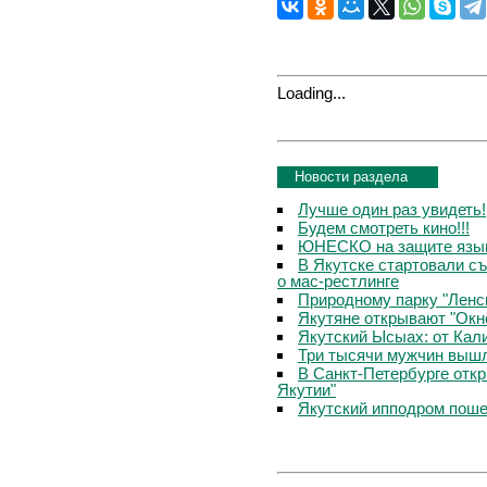
Loading...
Новости раздела
Лучше один раз увидеть!
Будем смотреть кино!!!
ЮНЕСКО на защите язык
В Якутске стартовали с
о мас-рестлинге
Природному парку "Ленс
Якутяне открывают "Окн
Якутский Ысыах: от Кал
Три тысячи мужчин вышл
В Санкт-Петербурге отк
Якутии"
Якутский ипподром пош