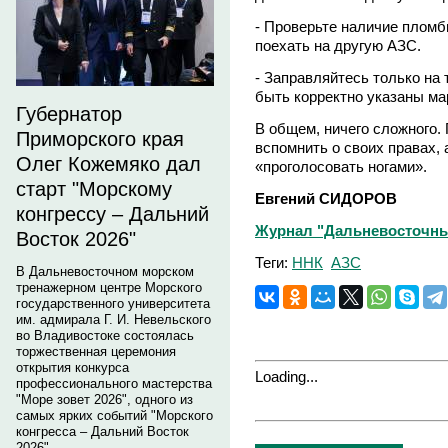
- Проверьте наличие пломбы
поехать на другую АЗС.
- Заправляйтесь только на 
быть корректно указаны ма
Губернатор
В общем, ничего сложного.
Приморского края
вспомнить о своих правах, 
Олег Кожемяко дал
«проголосовать ногами».
старт "Морскому
Евгений СИДОРОВ
конгрессу – Дальний
Журнал "Дальневосточный
Восток 2026"
Теги:
ННК
АЗС
В Дальневосточном морском
тренажерном центре Морского
государственного университета
им. адмирала Г. И. Невельского
во Владивостоке состоялась
торжественная церемония
открытия конкурса
Loading...
профессионального мастерства
"Море зовет 2026", одного из
самых ярких событий "Морского
конгресса – Дальний Восток
2026".