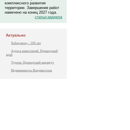
комплексного развития
территории. Завершение работ
намечено на конец 2027 года.
статьи раздела
Актуально
Хабаровску - 160 лет
Адреса инвестиций. Приморский
край
Туризм: Приморский маршрут
Недвижимость Владивостока