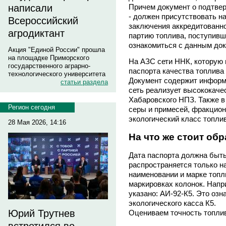
написали
Причем документ о подтвер
- должен присутствовать н
Всероссийский
заключения аккредитованн
агродиктант
партию топлива, поступивш
ознакомиться с данным до
Акция "Единой России" прошла
на площадке Приморского
На АЗС сети ННК, которую 
государственного аграрно-
паспорта качества топлива 
технологического университета
Документ содержит информ
статьи раздела
сеть реализует высококаче
Хабаровского НПЗ. Также в
Регион сегодня
серы и примесей, фракцион
экологический класс топли
28 Мая 2026, 14:16
На что же стоит об
Дата паспорта должна быть
распространяется только н
наименовании и марке топл
маркировках колонок. Напр
указано: АИ-92-К5. Это озн
экологического касса К5.
Юрий Трутнев
Оцениваем точность топли