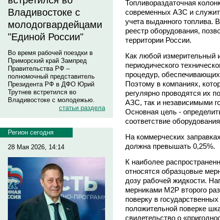
встретился во
Топливораздаточная колонк
Владивостоке с
современных АЗС и служит 
учета выданного топлива. 
молодогвардейцами
реестр оборудования, позв
"Единой России"
территории России.
Во время рабочей поездки в
Как любой измерительный и
Приморский край Зампред
периодического техническо
Правительства РФ –
процедур, обеспечивающих 
полномочный представитель
Поэтому в компаниях, кото
Президента РФ в ДФО Юрий
Трутнев встретился во
регулярно проводятся их п
Владивостоке с молодежью.
АЗС, так и независимыми г
статьи раздела
Основная цель - определит
соответствие оборудования
Регион сегодня
На коммерческих заправках
должна превышать 0,25%.
28 Мая 2026, 14:14
К наиболее распространен
относятся образцовые мерн
дозу рабочей жидкости. Н
мерниками М2Р второго раз
поверку в государственных
положительной поверке шка
свидетельство о «пригодно