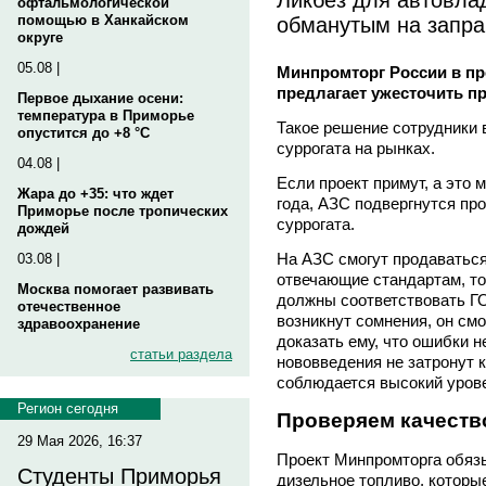
офтальмологической
обманутым на запра
помощью в Ханкайском
округе
05.08 |
Минпромторг России в пр
предлагает ужесточить п
Первое дыхание осени:
температура в Приморье
Такое решение сотрудники 
опустится до +8 °C
суррогата на рынках.
04.08 |
Если проект примут, а это 
Жара до +35: что ждет
года, АЗС подвергнутся пр
Приморье после тропических
суррогата.
дождей
На АЗС смогут продаваться
03.08 |
отвечающие стандартам, т
Москва помогает развивать
должны соответствовать ГО
отечественное
возникнут сомнения, он см
здравоохранение
доказать ему, что ошибки н
статьи раздела
нововведения не затронут 
соблюдается высокий урове
Регион сегодня
Проверяем качеств
29 Мая 2026, 16:37
Проект Минпромторга обяз
Студенты Приморья
дизельное топливо, которы