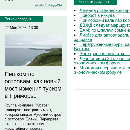
Новости раздела
статьи раздела
Легенда итальянского п
Поворот в никуда
Регион сегодня
Приморский кальмар кор
ДВЖД следует маршруто
22 Мая 2026, 13:30
БАМ: по шпалам сомнен
Ликбез для автовладель
заправке
Перегруженные фуры ра
Востоке
Электронная виза откры
Делегации из 26 стран п
экономическом форуме
Монголия впервые может
экономическом форуме
Пешком по
островам: как новый
мост изменит туризм
в Приморье
Группа компаний "Остов"
планирует построить мост,
который свяжет Русский остров
с островом Елены. Переправа
станет первым этапом
масштабного проекта