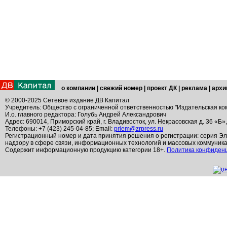
о компании
|
свежий номер
|
проект ДК
|
реклама
|
архи
© 2000-2025 Сетевое издание ДВ Капитал
Учредитель: Общество с ограниченной ответственностью "Издательская ко
И.о. главного редактора: Голубь Андрей Александрович
Адрес: 690014, Приморский край, г. Владивосток, ул. Некрасовская д. 36 «Б»
Телефоны: +7 (423) 245-04-85; Email:
priem@zrpress.ru
Регистрационный номер и дата принятия решения о регистрации: серия Эл
надзору в сфере связи, информационных технологий и массовых коммуник
Содержит информационную продукцию категории 18+.
Политика конфиден