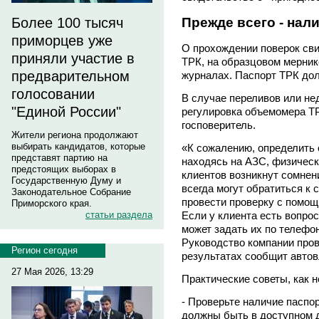
Прежде всего - нал
Более 100 тысяч
приморцев уже
О прохождении поверок сви
приняли участие в
ТРК, на образцовом мернике
предварительном
журналах. Паспорт ТРК дол
голосовании
В случае переливов или н
"Единой России"
регулировка объемомера ТР
госповеритель.
Жители региона продолжают
выбирать кандидатов, которые
«К сожалению, определить 
представят партию на
находясь на АЗС, физическ
предстоящих выборах в
клиентов возникнут сомнен
Государственную Думу и
всегда могут обратиться к
Законодательное Собрание
провести проверку с помощь
Приморского края.
Если у клиента есть вопрос
статьи раздела
может задать их по телефо
Руководство компании пров
Регион сегодня
результатах сообщит авто
27 Мая 2026, 13:29
Практические советы, как 
- Проверьте наличие паспор
должны быть в доступном д