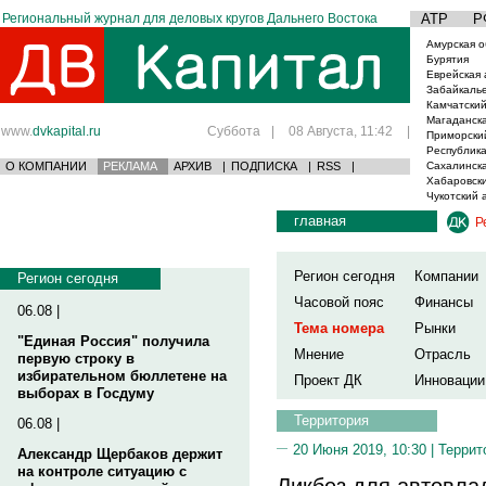
Региональный журнал для деловых кругов Дальнего Востока
АТР
Р
Амурская о
Бурятия
Еврейская 
Забайкаль
Камчатский
Магаданска
www.
dvkapital.ru
Суббота
|
08 Августа, 11:42
|
Приморски
Республика
О КОМПАНИИ
РЕКЛАМА
АРХИВ
|
ПОДПИСКА
|
RSS
|
Сахалинска
Хабаровски
Чукотский 
главная
Р
Регион сегодня
Компании
Регион сегодня
Часовой пояс
Финансы
06.08 |
Тема номера
Рынки
"Единая Россия" получила
Мнение
Отрасль
первую строку в
избирательном бюллетене на
Проект ДК
Инновации
выборах в Госдуму
Территория
06.08 |
20 Июня 2019, 10:30 |
Террит
Александр Щербаков держит
на контроле ситуацию с
Ликбез для автовлад