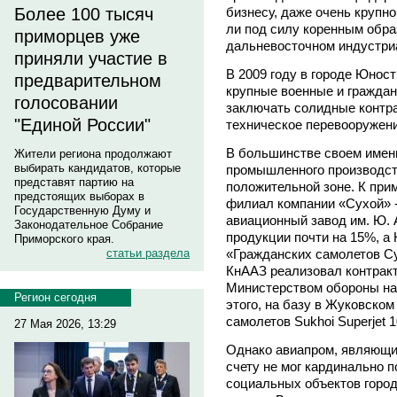
Более 100 тысяч
бизнесу, даже очень крупн
ли под силу коренным обр
приморцев уже
дальневосточном индустри
приняли участие в
В 2009 году в городе Юно
предварительном
крупные военные и граждан
голосовании
заключать солидные контра
"Единой России"
техническое перевооружени
В большинстве своем именн
Жители региона продолжают
выбирать кандидатов, которые
промышленного производств
представят партию на
положительной зоне. К прим
предстоящих выборах в
филиал компании «Сухой» 
Государственную Думу и
авиационный завод им. Ю. А
Законодательное Собрание
продукции почти на 15%, 
Приморского края.
статьи раздела
«Гражданских самолетов Су
КнААЗ реализовал контракт
Министерством обороны на 
Регион сегодня
этого, на базу в Жуковско
самолетов Sukhoi Superjet 1
27 Мая 2026, 13:29
Однако авиапром, являющи
счету не мог кардинально 
социальных объектов города