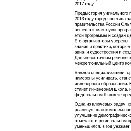
2017 году.
Предыстория уникального п
2013 году город посетила 
правительства России Ольг
вошел в «пилотную» програ
этой программы и создан ц
Его организаторы уверены,
знания и практики, которые
авиа- и судостроения и соз
Дальневосточном регионе э
межрегиональный центр ко
Важной специализацией гор
намерены усиливать, стане
инженерного образования. 
станет инженерная школа, 
федеральном бюджете пред
Одна из ключевых задач, к
реализуя план комплексног
улучшение демографической
отмечают в региональном п
уменьшился, в год уезжает 