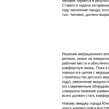
человек теряется в резуль
Ставится задача затормозить
году население города, кот
тыс. человек, должно выра
Решение миграционного вопр
регионе, лежит на поверхн
рабочие места и обеспечит
комфортную жизнь. Пока в г
хорошо и в целом с медици
строительство детского мед
году), увеличение мощност
его современным оборудов
совершенствование коммун
всего должен стать комфор
Новому имиджу города Юнос
здесь конгрессной и выста