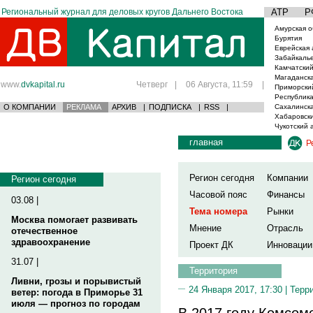
Региональный журнал для деловых кругов Дальнего Востока
АТР
Р
Амурская о
Бурятия
Еврейская 
Забайкаль
Камчатский
Магаданска
www.
dvkapital.ru
Четверг
|
06 Августа, 11:59
|
Приморски
Республика
О КОМПАНИИ
РЕКЛАМА
АРХИВ
|
ПОДПИСКА
|
RSS
|
Сахалинска
Хабаровски
Чукотский 
главная
Р
Регион сегодня
Компании
Регион сегодня
Часовой пояс
Финансы
03.08 |
Тема номера
Рынки
Москва помогает развивать
Мнение
Отрасль
отечественное
здравоохранение
Проект ДК
Инновации
31.07 |
Территория
Ливни, грозы и порывистый
24 Января 2017, 17:30 |
Терр
ветер: погода в Приморье 31
июля — прогноз по городам
В 2017 году Комсом