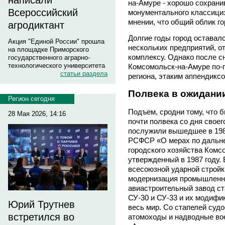
написали
на-Амуре - хорошо сохрани
Всероссийский
монументального классициз
мнении, что общий облик г
агродиктант
Долгие годы город оставалс
Акция "Единой России" прошла
нескольких предприятий, 
на площадке Приморского
комплексу. Однако после с
государственного аграрно-
технологического университета
Комсомольск-на-Амуре по-
статьи раздела
региона, этаким аппендиксо
Полвека в ожидани
Регион сегодня
Подъем, сродни тому, что б
28 Мая 2026, 14:16
почти полвека со дня своег
послужили вышедшее в 198
РСФСР «О мерах по дальне
городского хозяйства Комс
утвержденный в 1987 году. 
всесоюзной ударной стройк
модернизация промышленны
авиастроительный завод ст
СУ-30 и СУ-33 и их модифи
Юрий Трутнев
весь мир. Со стапелей суд
встретился во
атомоходы и надводные вое