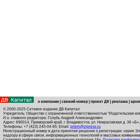
о компании
|
свежий номер
|
проект ДК
|
реклама
|
архи
© 2000-2025 Сетевое издание ДВ Капитал
Учредитель: Общество с ограниченной ответственностью "Издательская ко
И.о. главного редактора: Голубь Андрей Александрович
Адрес: 690014, Приморский край, г. Владивосток, ул. Некрасовская д. 36 «Б»
Телефоны: +7 (423) 245-04-85; Email:
priem@zrpress.ru
Регистрационный номер и дата принятия решения о регистрации: серия Эл
надзору в сфере связи, информационных технологий и массовых коммуник
Содержит информационную продукцию категории 18+.
Политика конфиден