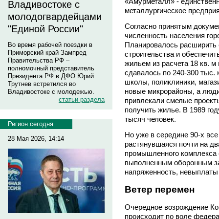
«Амурметалл» - единствен
Владивостоке с
металлургическое предприя
молодогвардейцами
Согласно принятым докуме
"Единой России"
численность населения гор
Планировалось расширить е
Во время рабочей поездки в
Приморский край Зампред
строительства и обеспечит
Правительства РФ –
жильем из расчета 18 кв. м
полномочный представитель
сдавалось по 240-300 тыс. к
Президента РФ в ДФО Юрий
школы, поликлиники, магаз
Трутнев встретился во
новые микрорайоны, а люди
Владивостоке с молодежью.
статьи раздела
привлекали смелые проекты
получить жилье. В 1989 год
тысяч человек.
Регион сегодня
Но уже в середине 90-х все
28 Мая 2026, 14:14
растянувшаяся почти на дв
промышленного комплекса 
выполненным оборонным за
напряженность, невыплаты
Ветер перемен
Очередное возрождение Ко
происходит по воле федера