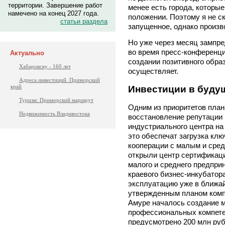
территории. Завершение работ
менее есть города, которы
намечено на конец 2027 года.
положении. Поэтому я не ск
статьи раздела
запущенное, однако произв
Но уже через месяц зампр
во время пресс-конференци
Актуально
создании позитивного образ
Хабаровску - 160 лет
осуществляет.
Адреса инвестиций. Приморский
край
Инвестиции в буду
Туризм: Приморский маршрут
Одним из приоритетов план
Недвижимость Владивостока
восстановление репутации
индустриального центра на
это обеспечат загрузка кл
кооперации с малым и сред
открыли центр сертификаци
малого и среднего предпри
краевого бизнес-инкубатор
эксплуатацию уже в ближай
утвержденным планом комп
Амуре началось создание 
профессиональных компете
предусмотрено 200 млн руб