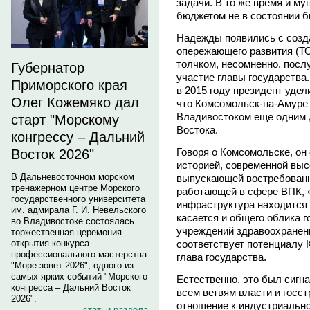
задачи. В то же время и му
бюджетом не в состоянии б
Надежды появились с созда
опережающего развития (Т
толчком, несомненно, посл
Губернатор
участие главы государств
Приморского края
в 2015 году президент удел
Олег Кожемяко дал
что Комсомольск-на-Амуре 
Владивостоком еще одним 
старт "Морскому
Востока.
конгрессу – Дальний
Говоря о Комсомольске, он 
Восток 2026"
историей, современной вы
В Дальневосточном морском
выпускающей востребованн
тренажерном центре Морского
работающей в сфере ВПК, «
государственного университета
инфраструктура находится 
им. адмирала Г. И. Невельского
касается и общего облика г
во Владивостоке состоялась
учреждений здравоохранени
торжественная церемония
открытия конкурса
соответствует потенциалу 
профессионального мастерства
глава государства.
"Море зовет 2026", одного из
самых ярких событий "Морского
Естественно, это был сигн
конгресса – Дальний Восток
всем ветвям власти и госс
2026".
отношение к индустриально
статьи раздела