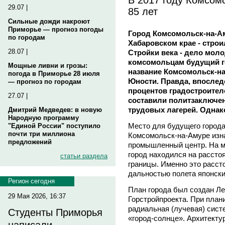
29.07 |
85 лет
Сильные дожди накроют
Приморье — прогноз погоды
Город Комсомольск-на-Ам
по городам
Хабаровском крае - строил
28.07 |
Стройки века - дело мол
комсомольцам будущий г
Мощные ливни и грозы:
название Комсомольск-на
погода в Приморье 28 июля
Юности. Правда, впоследс
— прогноз по городам
процентов градостроите
27.07 |
составили политзаключе
трудовых лагерей. Однако
Дмитрий Медведев: в новую
Народную программу
Место для будущего города
"Единой России" поступило
почти три миллиона
Комсомольск-на-Амуре изн
предложений
промышленный центр. На м
город находился на расстоя
статьи раздела
границы. Именно это рассто
дальностью полета японски
Регион сегодня
План города был создан Л
29 Мая 2026, 16:37
Горстройпроекта. При план
радиальная (лучевая) сист
Студенты Приморья
«город-солнце». Архитекту