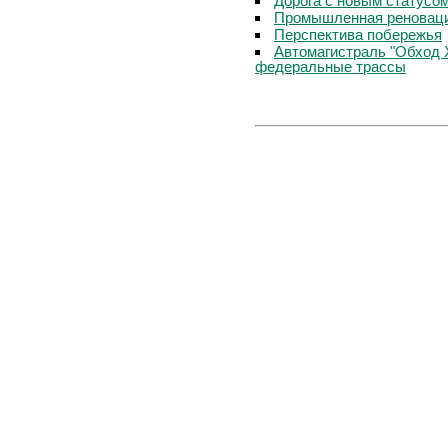
Дорога с новым статусо
Промышленная реноваци
Перспектива побережья
Автомагистраль "Обход 
федеральные трассы