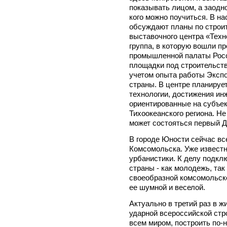
показывать лицом, а заодно
кого можно поучиться. В н
обсуждают планы по строи
выставочного центра «Тех
группа, в которую вошли п
промышленной палаты Рос
площадки под строительств
учетом опыта работы Экспо
страны. В центре планируе
технологии, достижения ин
ориентированные на субъе
Тихоокеанского региона. Не
может состояться первый 
В городе Юности сейчас вс
Комсомольска. Уже известн
урбанистики. К делу подкл
страны - как молодежь, так
своеобразной комсомольск
ее шумной и веселой.
Актуально в третий раз в ж
ударной всероссийской стро
всем миром, построить по