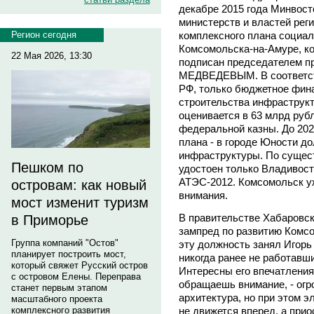
декабре 2015 года Минвост
министерств и властей рег
Регион сегодня
комплексного плана социал
Комсомольска-на-Амуре, ко
22 Мая 2026, 13:30
подписан председателем п
МЕДВЕДЕВЫМ. В соответст
РФ, только бюджетное фина
строительства инфраструк
оценивается в 63 млрд рубл
федеральной казны. До 202
плана - в городе Юности д
инфраструктуры. По сущест
Пешком по
удостоен только Владивост
АТЭС-2012. Комсомольск уж
островам: как новый
внимания.
мост изменит туризм
В правительстве Хабаровск
в Приморье
зампред по развитию Комсо
Группа компаний "Остов"
эту должность занял Игор
планирует построить мост,
никогда ранее не работавш
который свяжет Русский остров
Интересны его впечатления
с островом Елены. Переправа
обращаешь внимание, - огр
станет первым этапом
архитектура, но при этом 
масштабного проекта
комплексного развития
не движется вперед, а прио