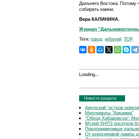
Дальнего Востока. Потому 
собирать камни.
Вера КАЛИНИНА.
Журнал "Дальневосточный 
Теги:
город
юбилей
ТОР
Loading...
Новости раздела
Амурский "остров невезе
Миллиарды "Аркаима"
"Обход Хабаровска": Меж
Музей ХНПЗ посетили б
Предприимчивые дальне
От керосиновой лампы д