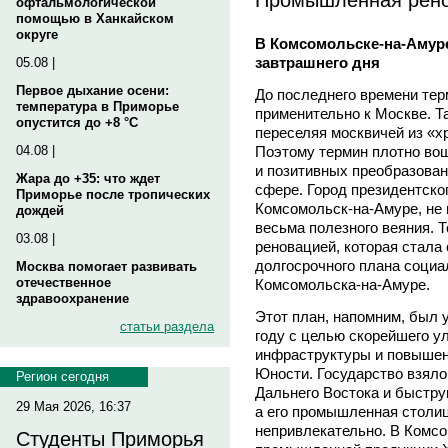
офтальмологической
помощью в Ханкайском
округе
В Комсомольске-на-Амуре
завтрашнего дня
05.08 |
Первое дыхание осени:
До последнего времени те
температура в Приморье
применительно к Москве. 
опустится до +8 °C
переселяя москвичей из «х
Поэтому термин плотно вош
04.08 |
и позитивных преобразован
Жара до +35: что ждет
сфере. Город президентско
Приморье после тропических
Комсомольск-на-Амуре, не м
дождей
весьма полезного веяния. 
03.08 |
реновацией, которая стала
долгосрочного плана социа
Москва помогает развивать
отечественное
Комсомольска-на-Амуре.
здравоохранение
Этот план, напомним, был 
статьи раздела
году с целью скорейшего у
инфраструктуры и повышен
Юности. Государство взяло
Регион сегодня
Дальнего Востока и быстру
29 Мая 2026, 16:37
а его промышленная столиц
непривлекательно. В Комс
Студенты Приморья