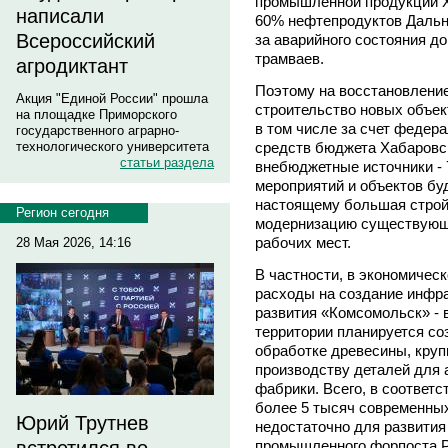
промышленной продукции Х
написали
60% нефтепродуктов Дальне
Всероссийский
за аварийного состояния д
трамваев.
агродиктант
Поэтому на восстановление
Акция "Единой России" прошла
строительство новых объек
на площадке Приморского
в том числе за счет федера
государственного аграрно-
средств бюджета Хабаровско
технологического университета
статьи раздела
внебюджетные источники - 
мероприятий и объектов буд
настоящему большая строй
Регион сегодня
модернизацию существующи
рабочих мест.
28 Мая 2026, 14:16
В частности, в экономичес
расходы на создание инфр
развития «Комсомольск» - 
территории планируется со
обработке древесины, круп
производству деталей для
фабрики. Всего, в соответс
более 5 тысяч современных
Юрий Трутнев
недостаточно для развития
промышленного форпоста Ро