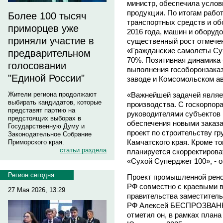
министр, обеспечила услов
продукции. По итогам работ
Более 100 тысяч
транспортных средств и об
приморцев уже
2016 года, машин и оборуд
приняли участие в
существенный рост отмечен
«Гражданские самолеты Су
предварительном
70%. Позитивная динамика 
голосовании
выполнения гособоронзака
"Единой России"
заводе и Комсомольском а
«Важнейшей задачей являе
Жители региона продолжают
выбирать кандидатов, которые
производства. С госкорпо
представят партию на
руководителями субъектов
предстоящих выборах в
обеспечения новыми заказа
Государственную Думу и
проект по строительству г
Законодательное Собрание
Камчатского края. Кроме то
Приморского края.
статьи раздела
планируется скорректирова
«Сухой Суперджет 100», - 
Регион сегодня
Проект промышленной рено
РФ совместно с краевыми в
27 Мая 2026, 13:29
правительства заместител
РФ Алексей БЕСПРОЗВАННЫ
отметил он, в рамках план