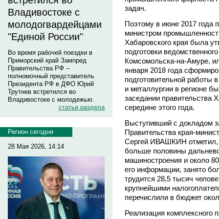
встретился во
задач.
Владивостоке с
молодогвардейцами
Поэтому в июне 2017 года 
министром промышленности
"Единой России"
Хабаровского края была у
подготовки ведомственного
Во время рабочей поездки в
Комсомольска-на-Амуре, и
Приморский край Зампред
Правительства РФ –
января 2018 года сформиров
полномочный представитель
подготовительной работы в
Президента РФ в ДФО Юрий
и металлургии в регионе б
Трутнев встретился во
заседании правительства Х
Владивостоке с молодежью.
середине этого года.
статьи раздела
Выступивший с докладом з
Правительства края-минис
Регион сегодня
Сергей ИВАШКИН отметил, 
28 Мая 2026, 14:14
больше половины дальнево
машиностроения и около 80
его информации, занято бол
трудится 28,5 тысяч челов
крупнейшими налогоплатель
перечислили в бюджет окол
Реализация комплексного п