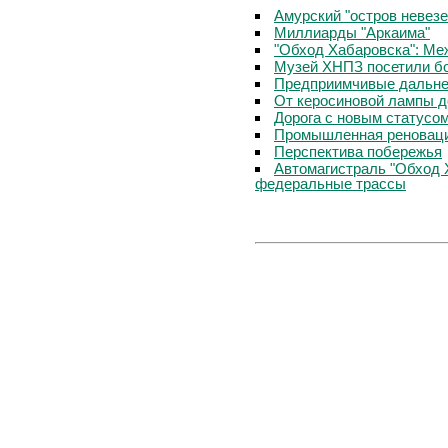
Амурский "остров невезе
Миллиарды "Аркаима"
"Обход Хабаровска": Меж
Музей ХНПЗ посетили б
Предприимчивые дальне
От керосиновой лампы д
Дорога с новым статусо
Промышленная реноваци
Перспектива побережья
Автомагистраль "Обход 
федеральные трассы