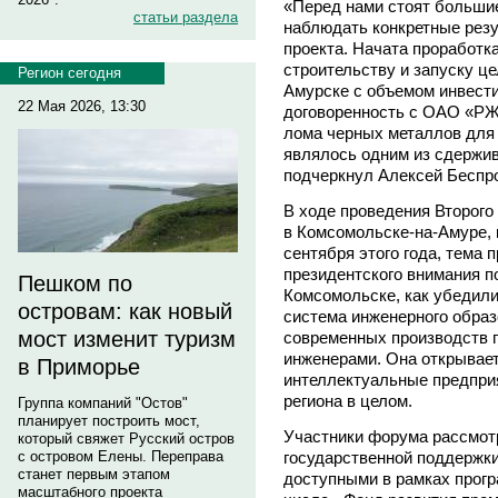
«Перед нами стоят больши
статьи раздела
наблюдать конкретные рез
проекта. Начата проработк
строительству и запуску ц
Регион сегодня
Амурске с объемом инвести
22 Мая 2026, 13:30
договоренность с ОАО «РЖ
лома черных металлов для
являлось одним из сдержив
подчеркнул Алексей Беспр
В ходе проведения Второго
в Комсомольске-на-Амуре, 
сентября этого года, тема
президентского внимания п
Пешком по
Комсомольске, как убедили
островам: как новый
система инженерного образ
мост изменит туризм
современных производств 
инженерами. Она открывает
в Приморье
интеллектуальные предпри
региона в целом.
Группа компаний "Остов"
планирует построить мост,
Участники форума рассмот
который свяжет Русский остров
государственной поддержк
с островом Елены. Переправа
станет первым этапом
доступными в рамках прог
масштабного проекта