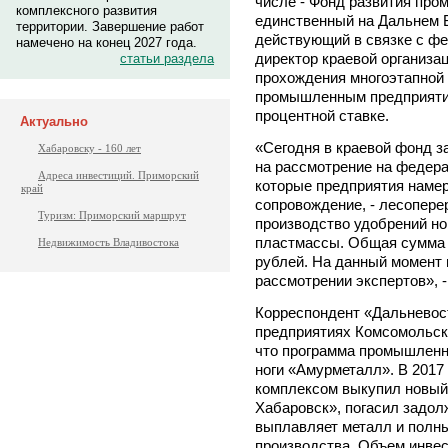
числе - Фонд развития про
комплексного развития
единственный на Дальнем 
территории. Завершение работ
действующий в связке с ф
намечено на конец 2027 года.
директор краевой организ
статьи раздела
прохождения многоэтапной
промышленным предприятия
процентной ставке.
Актуально
«Сегодня в краевой фонд з
Хабаровску - 160 лет
на рассмотрение на федера
Адреса инвестиций. Приморский
которые предприятия наме
край
сопровождение, - лесоперер
Туризм: Приморский маршрут
производство удобрений но
пластмассы. Общая сумма 
Недвижимость Владивостока
рублей. На данный момент 
рассмотрении экспертов», 
Корреспондент «Дальневос
предприятиях Комсомольск
что программа промышленно
ноги «Амурметалл». В 2017
комплексом выкупил новый
Хабаровск», погасил задол
выплавляет металл и полн
производства. Объем инвес