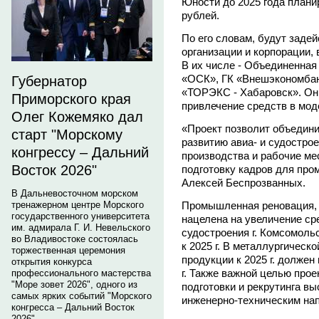
Юности до 2025 года плани
рублей.
По его словам, будут зад
организации и корпорации
В их числе - Объединенная
«ОСК», ГК «Внешэкономба
Губернатор
«ТОРЭКС - Хабаровск». Они
Приморского края
привлечение средств в мо
Олег Кожемяко дал
«Проект позволит объедин
старт "Морскому
развитию авиа- и судострое
конгрессу – Дальний
производства и рабочие ме
Восток 2026"
подготовку кадров для про
Алексей Беспрозванных.
В Дальневосточном морском
Промышленная реновация, 
тренажерном центре Морского
государственного университета
нацелена на увеличение сре
им. адмирала Г. И. Невельского
судостроения г. Комсомольс
во Владивостоке состоялась
к 2025 г. В металлургическ
торжественная церемония
продукции к 2025 г. должен
открытия конкурса
г. Также важной целью про
профессионального мастерства
"Море зовет 2026", одного из
подготовки и рекрутинга в
самых ярких событий "Морского
инженерно-техническим нап
конгресса – Дальний Восток
2026".