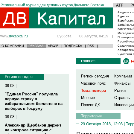
Региональный журнал для деловых кругов Дальнего Востока
АТР
Р
Амурская о
Бурятия
Еврейская 
Забайкаль
Камчатский
Магаданска
www.
dvkapital.ru
Суббота
|
08 Августа, 04:19
|
Приморски
Республика
О КОМПАНИИ
РЕКЛАМА
АРХИВ
|
ПОДПИСКА
|
RSS
|
Сахалинска
Хабаровски
Чукотский 
главная
Р
Регион сегодня
Компании
Регион сегодня
Часовой пояс
Финансы
06.08 |
Тема номера
Рынки
"Единая Россия" получила
Мнение
Отрасль
первую строку в
избирательном бюллетене на
Проект ДК
Инновации
выборах в Госдуму
Территория
06.08 |
29 Октября 2018, 12:03 |
Тер
Александр Щербаков держит
на контроле ситуацию с
Промышленная рено