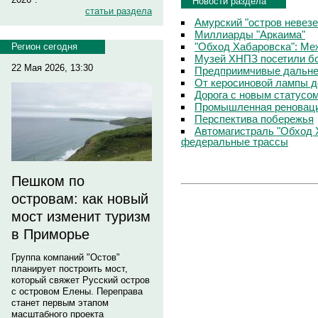
Новости раздела
статьи раздела
Амурский "остров невезе
Миллиарды "Аркаима"
"Обход Хабаровска": Меж
Регион сегодня
Музей ХНПЗ посетили б
22 Мая 2026, 13:30
Предприимчивые дальне
От керосиновой лампы д
Дорога с новым статусо
Промышленная реноваци
Перспектива побережья
Автомагистраль "Обход 
федеральные трассы
Пешком по
островам: как новый
мост изменит туризм
в Приморье
Группа компаний "Остов"
планирует построить мост,
который свяжет Русский остров
с островом Елены. Переправа
станет первым этапом
масштабного проекта