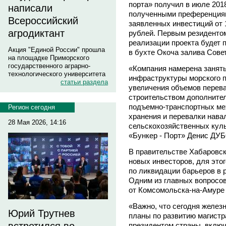
порта» получил в июле 201
написали
полученными преференция
Всероссийский
заявленных инвестиций от 
агродиктант
рублей. Первым резиденто
реализации проекта будет 
Акция "Единой России" прошла
в бухте Окоча залива Совет
на площадке Приморского
государственного аграрно-
«Компания намерена занят
технологического университета
инфраструктуры морского п
статьи раздела
увеличения объемов перева
строительством дополните
подъемно-транспортных ме
Регион сегодня
хранения и перевалки нава
28 Мая 2026, 14:16
сельскохозяйственных куль
«Бункер - Порт» Денис ДУ
В правительстве Хабаровск
новых инвесторов, для это
по ликвидации барьеров в 
Одним из главных вопросо
от Комсомольска-на-Амуре 
«Важно, что сегодня желез
Юрий Трутнев
планы по развитию магист
президентом страны, включ