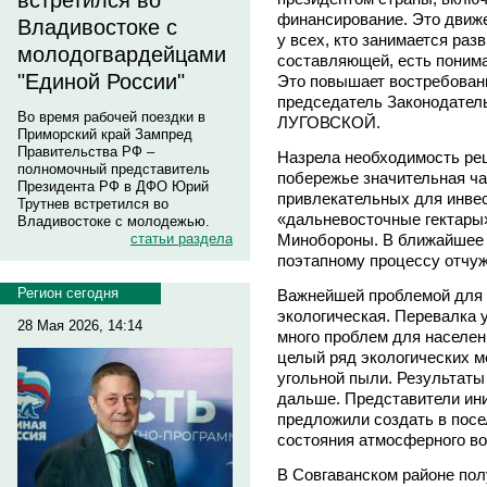
встретился во
финансирование. Это движе
Владивостоке с
у всех, кто занимается раз
молодогвардейцами
составляющей, есть понима
"Единой России"
Это повышает востребованн
председатель Законодател
Во время рабочей поездки в
ЛУГОВСКОЙ.
Приморский край Зампред
Правительства РФ –
Назрела необходимость ре
полномочный представитель
побережье значительная ча
Президента РФ в ДФО Юрий
привлекательных для инвес
Трутнев встретился во
«дальневосточные гектары»
Владивостоке с молодежью.
Минобороны. В ближайшее 
статьи раздела
поэтапному процессу отчуж
Регион сегодня
Важнейшей проблемой для 
экологическая. Перевалка 
28 Мая 2026, 14:14
много проблем для населен
целый ряд экологических м
угольной пыли. Результаты
дальше. Представители ини
предложили создать в посе
состояния атмосферного во
В Совгаванском районе по