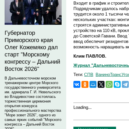
Входит в график и строите
Подрядчикам удалось набр
трудится около 1 тысячи ч
нескольких участках: монт
строятся административные
устройство на 110 кВ, про
Губернатор
до Советской Гавани. Ввод 
Приморского края
ввод обеспечит резидентов
Олег Кожемяко дал
возможность наращивать м
старт "Морскому
Клим ПАВЛОВ.
конгрессу – Дальний
Журнал "Дальневосточный 
Восток 2026"
Теги:
СПВ
ВаниноТрансУго
В Дальневосточном морском
тренажерном центре Морского
государственного университета
им. адмирала Г. И. Невельского
во Владивостоке состоялась
торжественная церемония
открытия конкурса
Loading...
профессионального мастерства
"Море зовет 2026", одного из
самых ярких событий "Морского
конгресса – Дальний Восток
2026".