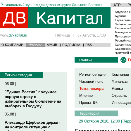
Региональный журнал для деловых кругов Дальнего Востока
АТР
Р
Амурская о
Бурятия
Еврейская 
Забайкаль
Камчатский
Магаданска
www.
dvkapital.ru
Пятница
|
07 Августа, 17:30
|
Приморски
Республика
О КОМПАНИИ
РЕКЛАМА
АРХИВ
|
ПОДПИСКА
|
RSS
|
Сахалинска
Хабаровски
Чукотский 
главная
Р
Регион сегодня
Компании
Регион сегодня
Часовой пояс
Финансы
06.08 |
Тема номера
Рынки
"Единая Россия" получила
Мнение
Отрасль
первую строку в
избирательном бюллетене на
Проект ДК
Инновации
выборах в Госдуму
Территория
06.08 |
29 Октября 2018, 12:00 |
Тер
Александр Щербаков держит
на контроле ситуацию с
Перспектива побере