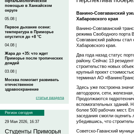
офтальмологической
помощью в Ханкайском
округе
Ванино-Совгаванский узел
Хабаровского края
05.08 |
Первое дыхание осени:
Ванино-Совгаванский транс
температура в Приморье
режима Свободного порта В
опустится до +8 °C
Совгаванский районы стал 
Хабаровского края.
04.08 |
Жара до +35: что ждет
Два года назад статус пор
Приморье после тропических
району. Сейчас 13 резиден
дождей
строительство новых объе
03.08 |
крупный проект стоимостью
терминал АО «ВаниноТранс
Москва помогает развивать
отечественное
Здесь уже построена значи
здравоохранение
автодороги, сети, железная
статьи раздела
Продолжаются гидротехнич
вспомогательных зданий. Н
более 500 рабочих мест. Ег
Регион сегодня
заседания смогли оценить 
убедившись, что строительс
29 Мая 2026, 16:37
Студенты Приморья
Советско-Гаванский муниц