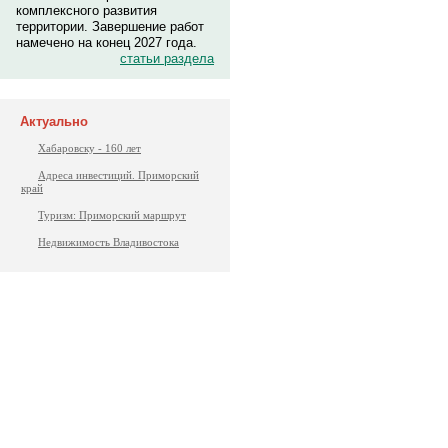
комплексного развития
территории. Завершение работ
намечено на конец 2027 года.
статьи раздела
Актуально
Хабаровску - 160 лет
Адреса инвестиций. Приморский
край
Туризм: Приморский маршрут
Недвижимость Владивостока