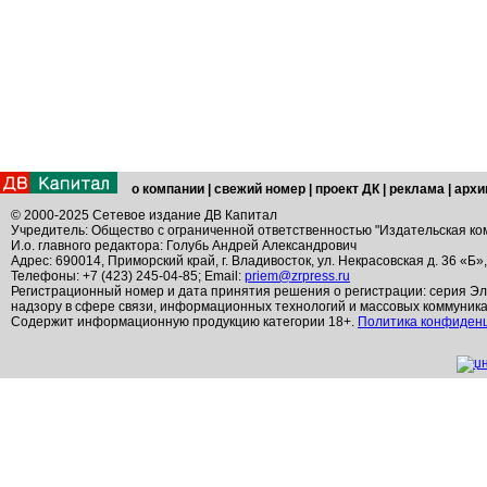
о компании
|
свежий номер
|
проект ДК
|
реклама
|
архи
© 2000-2025 Сетевое издание ДВ Капитал
Учредитель: Общество с ограниченной ответственностью "Издательская ко
И.о. главного редактора: Голубь Андрей Александрович
Адрес: 690014, Приморский край, г. Владивосток, ул. Некрасовская д. 36 «Б»
Телефоны: +7 (423) 245-04-85; Email:
priem@zrpress.ru
Регистрационный номер и дата принятия решения о регистрации: серия Эл
надзору в сфере связи, информационных технологий и массовых коммуник
Содержит информационную продукцию категории 18+.
Политика конфиден