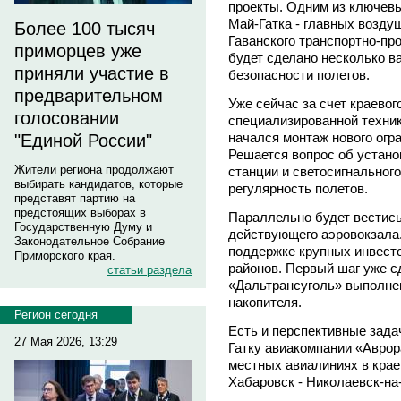
проекты. Одним из ключев
Май-Гатка - главных возду
Более 100 тысяч
Гаванского транспортно-пр
приморцев уже
будет сделано несколько 
приняли участие в
безопасности полетов.
предварительном
Уже сейчас за счет краевог
голосовании
специализированной техник
начался монтаж нового огр
"Единой России"
Решается вопрос об устан
Жители региона продолжают
станции и светосигнальног
выбирать кандидатов, которые
регулярность полетов.
представят партию на
предстоящих выборах в
Параллельно будет вестис
Государственную Думу и
действующего аэровокзала.
Законодательное Собрание
поддержке крупных инвесто
Приморского края.
районов. Первый шаг уже с
статьи раздела
«Дальтрансуголь» выполнен
накопителя.
Регион сегодня
Есть и перспективные задач
27 Мая 2026, 13:29
Гатку авиакомпании «Аврор
местных авиалиниях в крае
Хабаровск - Николаевск-на