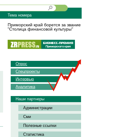
Тема номера
Приморский край борется за звание
"Столица финансовой культуры"
Опрос
Спецпроекты
Интервью
Аналитика
Наши партнеры
Администрации
Сми
Полезные ссылки
Статистика