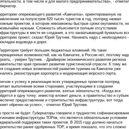
еятельности, в том числе и для малого предпринимательства», - отмети
убернатор.
ерриторию опережающего развития «Камчатка», ориентированную на
ривлечение на полуостров 820 тысяч туристов в год, полпред назвал
ложным проектом, в котором невозможны быстрые сроки окупаемости, но
резвычайно нужным. Сложность объясняется полным отсутствием
нфраструктуры в месте ее создания, а это захватывающий буквально вс
ерриторию проект, сказал Юрий Трутнев. Начинать надо с необходимого -
рокладки водовода и дорог.
 Территория требует больших бюджетных вложений. Но таких
екреационных возможностей, как на Камчатке, в России нет, поэтому над
троить, - уверен Трутнев. - Драйвером экономического развития региона
равительство края признает развитие туристической отрасли. К тому же
ля создания новых возможностей развития туризма на Камчатке уже
ачались реконструкция аэропорта и модернизация морского порта.
лючом к успеху в реализации всех утвержденных проектов полпред
читает выполнение всеми сторонами, участвующими в создании
ерриторий опережающего развития, взятых обязательств. «Когда все
ойдется в одну точку: инвестор вложит деньги, а правительство и субъек
беспечат предоставление и строительство инфраструктуры, вот тогда
роект обречен на успех», - отметил Юрий Трутнев.
о просто не будет. Губернаторы говорили о трудностях софинансировани
егионами инфраструктуры ТОРов, что является обязательным условием
едеральной поддержки таких проектов. В 2015 году должно начаться
троительство ранее одобренных ТОР, и время показало, что это сложно