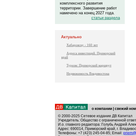
комплексного развития
территории. Завершение работ
намечено на конец 2027 года.
статьи раздела
Актуально
Хабаровску - 160 лет
Адреса инвестиций. Приморский
край
Туризм: Приморский маршрут
Недвижимость Владивостока
о компании
|
свежий ном
© 2000-2025 Сетевое издание ДВ Капитал
Учредитель: Общество с ограниченной отве
И.о. главного редактора: Голубь Андрей Але
Адрес: 690014, Приморский край, г. Владивос
Телефоны: +7 (423) 245-04-85; Email:
priem@