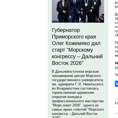
д
р
Д
п
с
п
Губернатор
г
«
Приморского края
Олег Кожемяко дал
П
п
старт "Морскому
т
м
конгрессу – Дальний
Восток 2026"
Н
г
В Дальневосточном морском
Т
тренажерном центре Морского
государственного университета
им. адмирала Г. И. Невельского
во Владивостоке состоялась
торжественная церемония
открытия конкурса
профессионального мастерства
Lo
"Море зовет 2026", одного из
самых ярких событий "Морского
конгресса – Дальний Восток
2026".