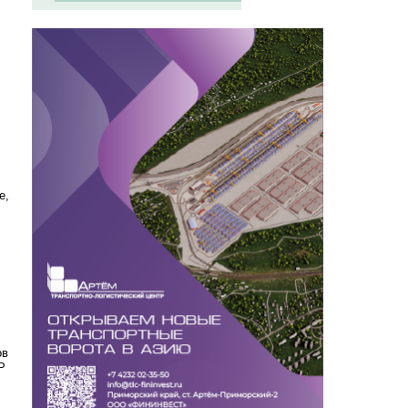
е,
ов
Р