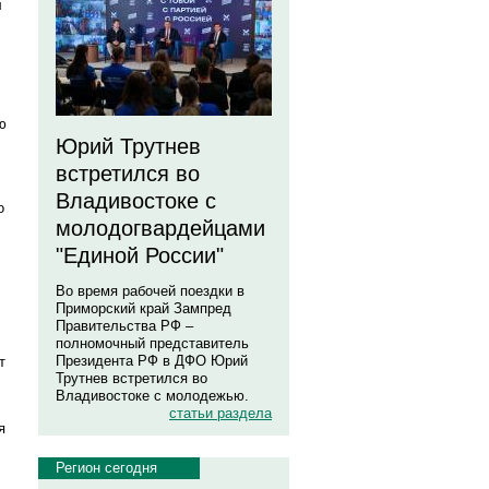
л
ю
Юрий Трутнев
встретился во
Владивостоке с
о
молодогвардейцами
"Единой России"
Во время рабочей поездки в
Приморский край Зампред
Правительства РФ –
полномочный представитель
Президента РФ в ДФО Юрий
т
Трутнев встретился во
Владивостоке с молодежью.
статьи раздела
я
Регион сегодня