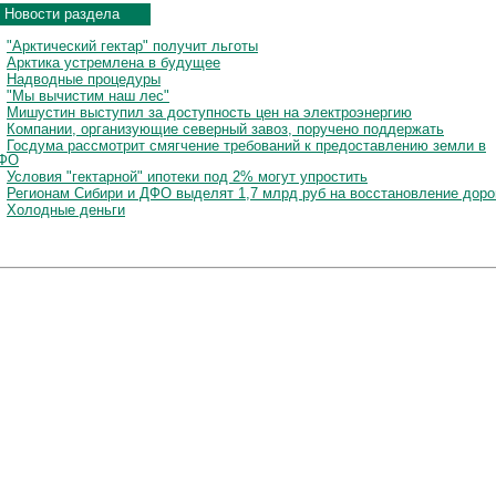
Новости раздела
"Арктический гектар" получит льготы
Арктика устремлена в будущее
Надводные процедуры
"Мы вычистим наш лес"
Мишустин выступил за доступность цен на электроэнергию
Компании, организующие северный завоз, поручено поддержать
Госдума рассмотрит смягчение требований к предоставлению земли в
ФО
Условия "гектарной" ипотеки под 2% могут упростить
Регионам Сибири и ДФО выделят 1,7 млрд руб на восстановление доро
Холодные деньги