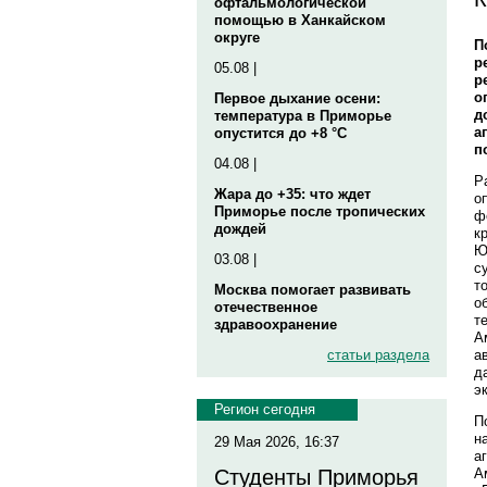
офтальмологической
помощью в Ханкайском
округе
П
р
05.08 |
р
о
Первое дыхание осени:
д
температура в Приморье
а
опустится до +8 °C
п
04.08 |
Р
Жара до +35: что ждет
о
Приморье после тропических
ф
дождей
к
Ю
03.08 |
с
т
Москва помогает развивать
о
отечественное
т
здравоохранение
А
а
статьи раздела
д
э
Регион сегодня
П
н
29 Мая 2026, 16:37
а
А
Студенты Приморья