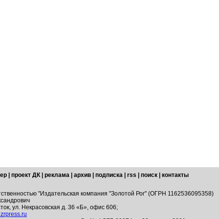
ер
|
проект ДК
|
реклама
|
архив
|
подписка
|
rss
|
поиск
|
контакты
тственностью "Издательская компания "Золотой Рог" (ОГРН 1162536095358)
ксандрович
ток, ул. Некрасовская д. 36 «Б», офис 606;
zrpress.ru