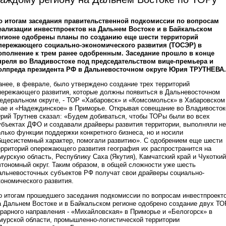
о итогам заседания правительственной подкомиссии по вопросам
еализации инвестпроектов на Дальнем Востоке и в Байкальском
егионе одобрены планы по созданию еще шести территорий
пережающего социально-экономического развития (ТОСЭР) в
ополнение к трем ранее одобренным. Заседание прошло в конце
преля во Владивостоке под председательством вице-премьера и
олпреда президента РФ в Дальневосточном округе Юрия ТРУТНЕВА.
анее, в феврале, было утверждено создание трех территорий
пережающего развития, которые должны появиться в Дальневосточном
едеральном округе, - ТОР «Хабаровск» и «Комсомольск» в Хабаровском
рае и «Надеждинское» в Приморье. Открывая совещание во Владивосток
рий Трутнев сказал: «Будем добиваться, чтобы ТОРы были во всех
убъектах ДФО и создавали драйверы развития территории, выполняли не
олько функции поддержки конкретного бизнеса, но и носили
бщесистемный характер, помогали развитию». С одобрением еще шести
ерриторий опережающего развития география их распространится на
мурскую область, Республику Саха (Якутия), Камчатский край и Чукоткий
втономный округ. Таким образом, в общей сложности уже шесть
альневосточных субъектов РФ получат свои драйверы социально-
кономического развития.
о итогам прошедшего заседания подкомиссии по вопросам инвестпроект
а Дальнем Востоке и в Байкальском регионе одобрено создание двух ТО
грарного направления - «Михайловская» в Приморье и «Белогорск» в
мурской области, промышленно-логистической территории