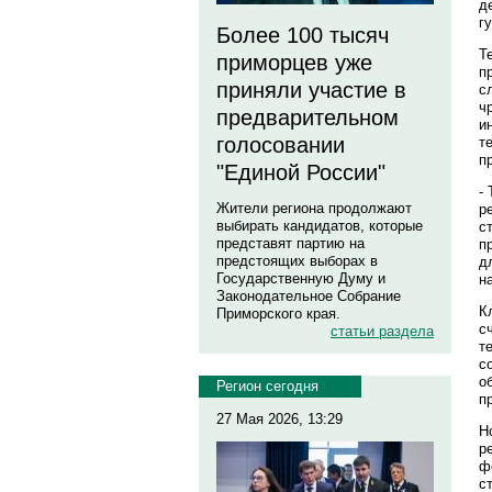
д
г
Более 100 тысяч
Т
приморцев уже
п
приняли участие в
с
ч
предварительном
и
голосовании
т
п
"Единой России"
-
Жители региона продолжают
р
выбирать кандидатов, которые
с
представят партию на
п
предстоящих выборах в
д
Государственную Думу и
н
Законодательное Собрание
К
Приморского края.
с
статьи раздела
т
с
о
Регион сегодня
п
27 Мая 2026, 13:29
Н
р
ф
с