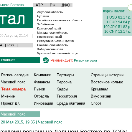
ьнего Востока
АТР
РФ
ДФО
Курсы валют
Амурская область
Бурятия
1 USD
82.17 р.
Еврейская автономная область
1 EUR
94.84 р.
Забайкалье
100 JPY
51.82 р.
Камчатский край
10 CNY
12.17 р.
Магаданская область
09 Августа, 21:14
|
Приморский край
Республика Саха (Якутия)
А
|
RSS
|
Сахалинская область
Хабаровский край
Чукотский автономный округ
главная
Рекомендует:
Регион сегодня
Регион сегодня
Компании
Партнеры
Страницы истории
Часовой пояс
Финансы
Персона
Восточное кольцо
Тема номера
Рынки
Кадры
Криминал
Мнение
Отрасль
Территория
Вкус жизни
Проект ДК
Инновации
Среда обитания
Спорт
Часовой пояс
20 Мая 2015, 19:35 |
Часовой пояс
аждому региону на Дальнем Востоке по ТОРу