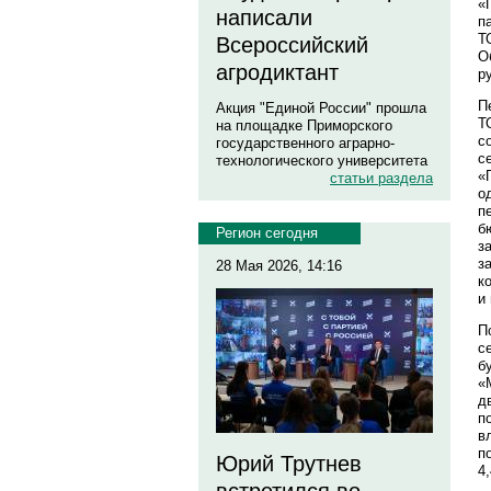
«
написали
п
Т
Всероссийский
О
агродиктант
р
П
Акция "Единой России" прошла
Т
на площадке Приморского
с
государственного аграрно-
с
технологического университета
«
статьи раздела
о
п
б
Регион сегодня
з
з
28 Мая 2026, 14:16
к
и
П
с
б
«
д
п
в
п
Юрий Трутнев
4