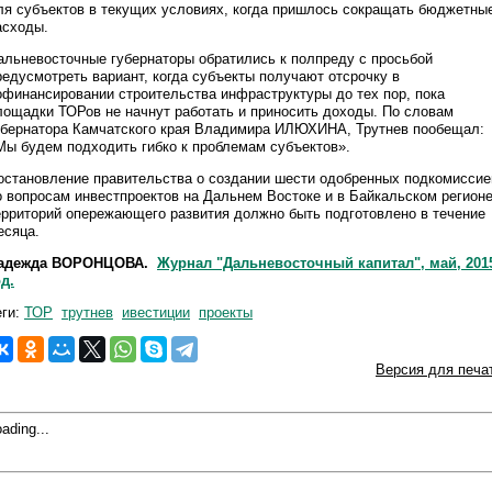
ля субъектов в текущих условиях, когда пришлось сокращать бюджетны
асходы.
альневосточные губернаторы обратились к полпреду с просьбой
редусмотреть вариант, когда субъекты получают отсрочку в
офинансировании строительства инфраструктуры до тех пор, пока
лощадки ТОРов не начнут работать и приносить доходы. По словам
убернатора Камчатского края Владимира ИЛЮХИНА, Трутнев пообещал:
Мы будем подходить гибко к проблемам субъектов».
остановление правительства о создании шести одобренных подкомиссие
о вопросам инвестпроектов на Дальнем Востоке и в Байкальском регион
ерриторий опережающего развития должно быть подготовлено в течение
есяца.
адежда ВОРОНЦОВА.
Журнал "Дальневосточный капитал", май, 201
од.
еги:
ТОР
трутнев
ивестиции
проекты
Версия для печа
ading...