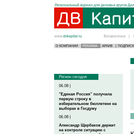
Региональный журнал для деловых кругов Дал
www.
dvkapital.ru
Воскресенье
|
О КОМПАНИИ
РЕКЛАМА
АРХИВ
|
ПОДПИСК
Регион сегодня
06.08 |
"Единая Россия" получила
первую строку в
избирательном бюллетене на
выборах в Госдуму
06.08 |
Александр Щербаков держит
на контроле ситуацию с
К