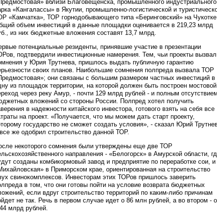
Предмостовая» вблизи Благовещенска, промышленного индустриального
арка «Кангалассы» в Якутии, промышленно-логистической и туристическ
ОР «Камчатка», ТОР горнодобывающего типа «Беринговский» на Чукотке
бщий объем инвестиций в данные площадки оценивается в 219,23 млрд
уб., из них бюджетные вложения составят 13,7 млрд.
ервые потенциальные резиденты, принявшие участие в презентации
ОРов, подтвердили инвестиционные намерения. Тем, чьи проекты вызвал
омнения у Юрия Трутнева, пришлось выдать публичную гарантию
ерьезности своих планов. Наибольшие сомнения полпреда вызвала ТОР
Предмостовая»; они связаны с большим размером частных инвестиций в
дну из площадок территории, на которой должен быть построен мостовой
ереход через реку Амур, - почти 129 млрд рублей - и полным отсутствие
юджетных вложений со стороны России. Полпред хотел получить
аверения в надежности китайского инвестора, готового взять на себя все
атраты на проект. «Получается, что мы можем дать старт проекту,
оторому государство не сможет создать условия», - сказал Юрий Трутне
 все же одобрил строительство данной ТОР.
осле некоторого сомнения были утверждены еще две ТОР
ельскохозяйственного направления - «Белогорск» в Амурской области, г
удут созданы комбикормовый завод и предприятие по переработке сои, и
Михайловская» в Приморском крае, ориентированная на строительство
вух свинокомплексов. Инвесторам этих ТОРов пришлось заверить
олпреда в том, что они готовы пойти на условие возврата бюджетных
ложений, если вдруг строительство территорий по каким-либо причинам
ойдет не так. Речь в первом случае идет о 86 млн рублей, а во втором - о
,44 млрд рублей.