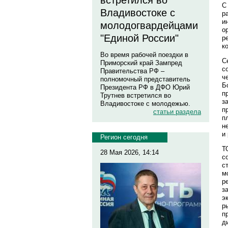
встретился во
С
Владивостоке с
р
и
молодогвардейцами
о
"Единой России"
р
к
Во время рабочей поездки в
С
Приморский край Зампред
с
Правительства РФ –
ч
полномочный представитель
Б
Президента РФ в ДФО Юрий
п
Трутнев встретился во
з
Владивостоке с молодежью.
п
статьи раздела
п
н
и
Регион сегодня
Т
28 Мая 2026, 14:14
с
с
м
р
з
э
р
п
д