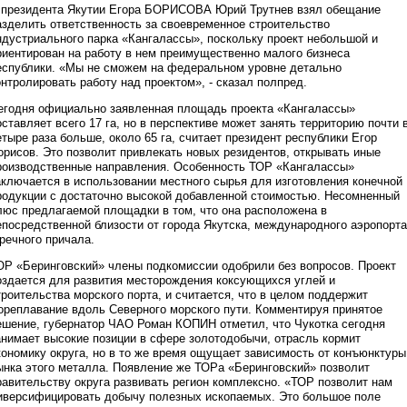
 президента Якутии Егора БОРИСОВА Юрий Трутнев взял обещание
азделить ответственность за своевременное строительство
ндустриального парка «Кангалассы», поскольку проект небольшой и
риентирован на работу в нем преимущественно малого бизнеса
еспублики. «Мы не сможем на федеральном уровне детально
онтролировать работу над проектом», - сказал полпред.
егодня официально заявленная площадь проекта «Кангалассы»
оставляет всего 17 га, но в перспективе может занять территорию почти 
етыре раза больше, около 65 га, считает президент республики Егор
орисов. Это позволит привлекать новых резидентов, открывать иные
роизводственные направления. Особенность ТОР «Кангалассы»
аключается в использовании местного сырья для изготовления конечной
родукции с достаточно высокой добавленной стоимостью. Несомненный
люс предлагаемой площадки в том, что она расположена в
епосредственной близости от города Якутска, международного аэропорта
 речного причала.
ОР «Беринговский» члены подкомиссии одобрили без вопросов. Проект
оздается для развития месторождения коксующихся углей и
троительства морского порта, и считается, что в целом поддержит
ореплавание вдоль Северного морского пути. Комментируя принятое
ешение, губернатор ЧАО Роман КОПИН отметил, что Чукотка сегодня
анимает высокие позиции в сфере золотодобычи, отрасль кормит
кономику округа, но в то же время ощущает зависимость от конъюнктуры
ынка этого металла. Появление же ТОРа «Беринговский» позволит
равительству округа развивать регион комплексно. «ТОР позволит нам
иверсифицировать добычу полезных ископаемых. Это большое поле