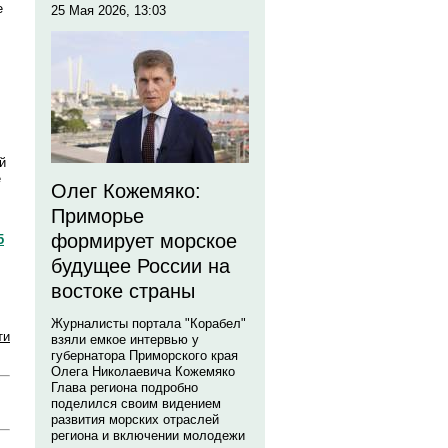
е
25 Мая 2026, 13:03
й
е
Олег Кожемяко:
Приморье
формирует морское
5
будущее России на
востоке страны
Журналисты портала "Корабел"
ти
взяли емкое интервью у
губернатора Приморского края
Олега Николаевича Кожемяко
Глава региона подробно
поделился своим видением
развития морских отраслей
региона и включении молодежи