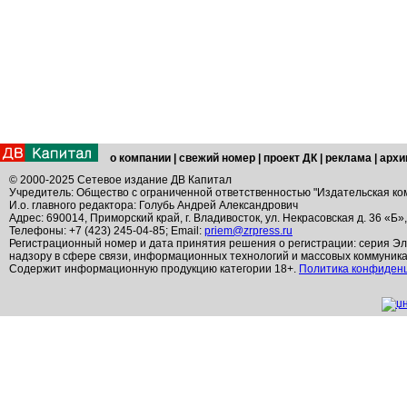
о компании
|
свежий номер
|
проект ДК
|
реклама
|
архи
© 2000-2025 Сетевое издание ДВ Капитал
Учредитель: Общество с ограниченной ответственностью "Издательская ко
И.о. главного редактора: Голубь Андрей Александрович
Адрес: 690014, Приморский край, г. Владивосток, ул. Некрасовская д. 36 «Б»
Телефоны: +7 (423) 245-04-85; Email:
priem@zrpress.ru
Регистрационный номер и дата принятия решения о регистрации: серия Эл
надзору в сфере связи, информационных технологий и массовых коммуник
Содержит информационную продукцию категории 18+.
Политика конфиден