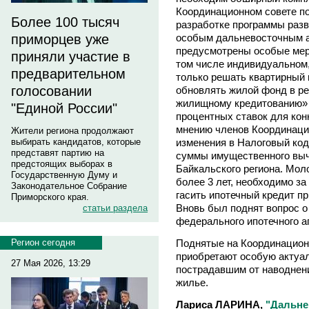
Координационном совете по
Более 100 тысяч
разработке программы разв
особым дальневосточным а
приморцев уже
предусмотрены особые мер
приняли участие в
том числе индивидуальном,
предварительном
только решать квартирный 
голосовании
обновлять жилой фонд в ре
жилищному кредитованию» 
"Единой России"
процентных ставок для кон
мнению членов Координацио
Жители региона продолжают
изменения в Налоговый код
выбирать кандидатов, которые
представят партию на
суммы имущественного выч
предстоящих выборах в
Байкальского региона. Мо
Государственную Думу и
более 3 лет, необходимо з
Законодательное Собрание
гасить ипотечный кредит пр
Приморского края.
Вновь был поднят вопрос о
статьи раздела
федерального ипотечного а
Поднятые на Координацион
Регион сегодня
приобретают особую актуа
27 Мая 2026, 13:29
пострадавшим от наводнен
жилье.
Лариса ЛАРИНА,
"Дальне