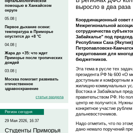
офтальмологической
выросло в два раза
помощью в Ханкайском
округе
05.08 |
Координационный совет 
Межрегиональной ассоци
Первое дыхание осени:
сотрудничества субъекто
температура в Приморье
Забайкалье" под председ
опустится до +8 °C
Республики Саха (Якути
04.08 |
Петропавловске-Камчатск
Жара до +35: что ждет
кредитования для много
Приморье после тропических
бюджетников.
дождей
Эта тема в русле тех зада
03.08 |
президента РФ № 600 «О м
Москва помогает развивать
доступным и комфортным 
отечественное
жилищно-коммунальных усл
здравоохранение
Востока и Забайкалья пред
правительством РФ. Но по
статьи раздела
центр не получится. Нужны
конкретное участие рубле
Регион сегодня
дальневосточников.
29 Мая 2026, 16:37
Надо отметить, что по этом
дано немало поручений през
Студенты Приморья