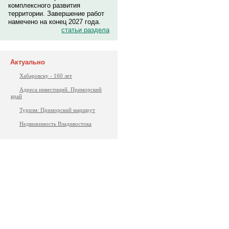
комплексного развития
территории. Завершение работ
намечено на конец 2027 года.
статьи раздела
Актуально
Хабаровску - 160 лет
Адреса инвестиций. Приморский
край
Туризм: Приморский маршрут
Недвижимость Владивостока