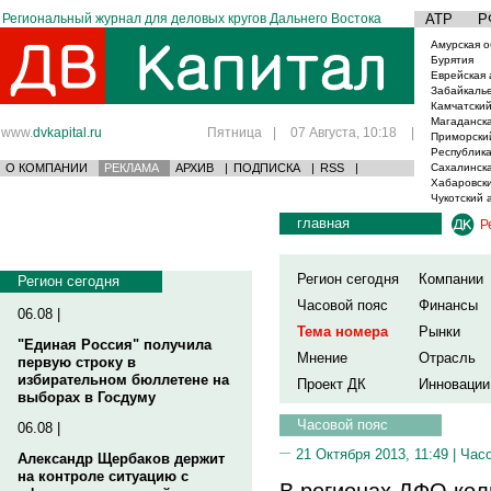
Региональный журнал для деловых кругов Дальнего Востока
АТР
Р
Амурская о
Бурятия
Еврейская 
Забайкаль
Камчатский
Магаданска
www.
dvkapital.ru
Пятница
|
07 Августа, 10:18
|
Приморски
Республика
О КОМПАНИИ
РЕКЛАМА
АРХИВ
|
ПОДПИСКА
|
RSS
|
Сахалинска
Хабаровски
Чукотский 
главная
Р
Регион сегодня
Компании
Регион сегодня
Часовой пояс
Финансы
06.08 |
Тема номера
Рынки
"Единая Россия" получила
Мнение
Отрасль
первую строку в
избирательном бюллетене на
Проект ДК
Инновации
выборах в Госдуму
Часовой пояс
06.08 |
21 Октября 2013, 11:49 |
Часо
Александр Щербаков держит
на контроле ситуацию с
В регионах ДФО кол