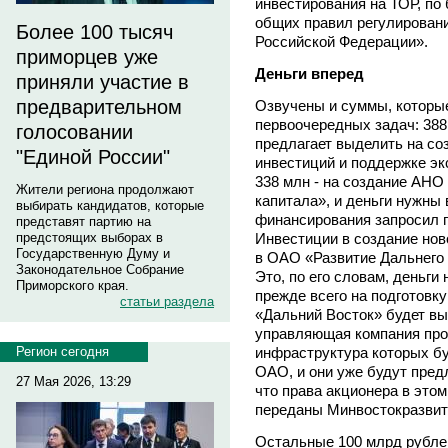
инвестирования на ТОР, по 
общих правил регулировани
Более 100 тысяч
Российской Федерации».
приморцев уже
Деньги вперед
приняли участие в
предварительном
Озвучены и суммы, которы
первоочередных задач: 38
голосовании
предлагает выделить на со
"Единой России"
инвестиций и поддержке эк
338 млн - на создание АНО
Жители региона продолжают
капитала», и деньги нужны
выбирать кандидатов, которые
финансирования запросил 
представят партию на
Инвестиции в создание нов
предстоящих выборах в
Государственную Думу и
в ОАО «Развитие Дальнего 
Законодательное Собрание
Это, по его словам, деньги
Приморского края.
прежде всего на подготовк
статьи раздела
«Дальний Восток» будет вы
управляющая компания пр
инфраструктура которых бу
Регион сегодня
ОАО, и они уже будут пред
27 Мая 2026, 13:29
что права акционера в эт
переданы Минвостокразвит
Остальные 100 млрд рубле