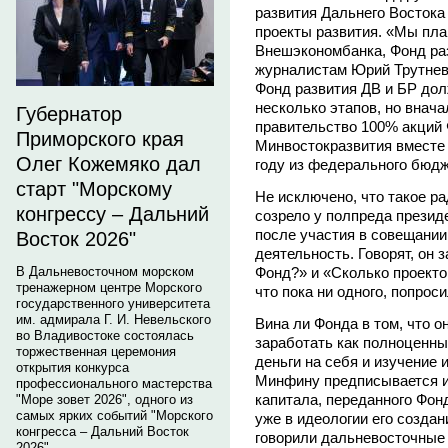
развития Дальнего Востока 
проекты развития. «Мы пла
Внешэкономбанка, Фонд раз
журналистам Юрий Трутнев
Фонд развития ДВ и БР дол
несколько этапов, но внач
Губернатор
правительство 100% акций 
Приморского края
Минвостокразвития вместе 
Олег Кожемяко дал
году из федерального бюдж
старт "Морскому
Не исключено, что такое р
конгрессу – Дальний
созрело у полпреда презид
после участия в совещании
Восток 2026"
деятельность. Говорят, он 
Фонд?» и «Сколько проекто
В Дальневосточном морском
тренажерном центре Морского
что пока ни одного, попрос
государственного университета
им. адмирала Г. И. Невельского
Вина ли Фонда в том, что он
во Владивостоке состоялась
заработать как полноценны
торжественная церемония
деньги на себя и изучение 
открытия конкурса
Минфину предписывается и
профессионального мастерства
капитала, переданного Фон
"Море зовет 2026", одного из
самых ярких событий "Морского
уже в идеологии его создан
конгресса – Дальний Восток
говорили дальневосточные
2026".