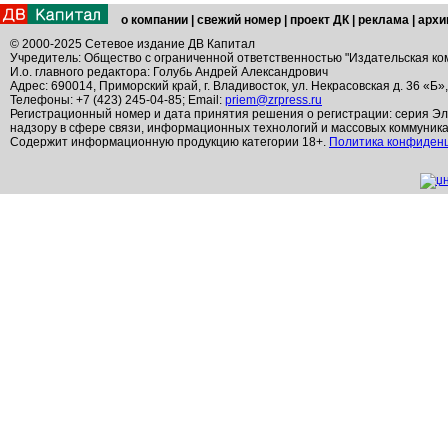
о компании
|
свежий номер
|
проект ДК
|
реклама
|
архи
© 2000-2025 Сетевое издание ДВ Капитал
Учредитель: Общество с ограниченной ответственностью "Издательская ко
И.о. главного редактора: Голубь Андрей Александрович
Адрес: 690014, Приморский край, г. Владивосток, ул. Некрасовская д. 36 «Б»
Телефоны: +7 (423) 245-04-85; Email:
priem@zrpress.ru
Регистрационный номер и дата принятия решения о регистрации: серия Эл
надзору в сфере связи, информационных технологий и массовых коммуник
Содержит информационную продукцию категории 18+.
Политика конфиден