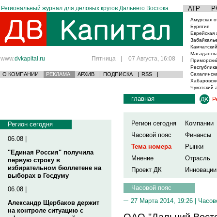
Региональный журнал для деловых кругов Дальнего Востока
АТР
Р
Амурская о
Бурятия
Еврейская 
Забайкаль
Камчатский
Магаданска
www.
dvkapital.ru
Пятница
|
07 Августа, 16:08
|
Приморски
Республика
О КОМПАНИИ
РЕКЛАМА
АРХИВ
|
ПОДПИСКА
|
RSS
|
Сахалинска
Хабаровски
Чукотский 
главная
Р
Регион сегодня
Компании
Регион сегодня
Часовой пояс
Финансы
06.08 |
Тема номера
Рынки
"Единая Россия" получила
Мнение
Отрасль
первую строку в
избирательном бюллетене на
Проект ДК
Инновации
выборах в Госдуму
Часовой пояс
06.08 |
27 Марта 2014, 19:26 |
Часов
Александр Щербаков держит
на контроле ситуацию с
ОАО "Дальний Восто