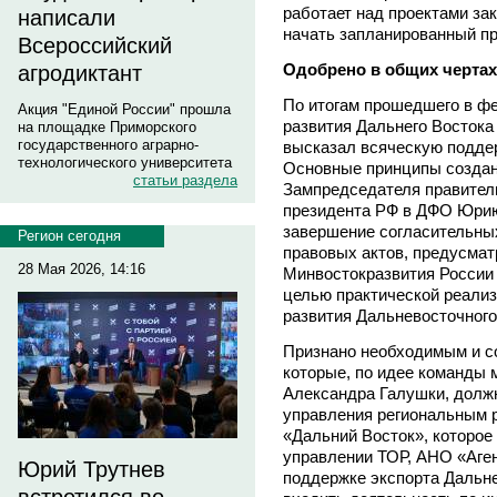
работает над проектами за
написали
начать запланированный п
Всероссийский
Одобрено в общих чертах
агродиктант
По итогам прошедшего в ф
Акция "Единой России" прошла
развития Дальнего Восток
на площадке Приморского
государственного аграрно-
высказал всяческую подде
технологического университета
Основные принципы созда
статьи раздела
Зампредседателя правител
президента РФ в ДФО Юрию
завершение согласительны
Регион сегодня
правовых актов, предусма
28 Мая 2026, 14:16
Минвостокразвития России
целью практической реали
развития Дальневосточного
Признано необходимым и со
которые, по идее команды 
Александра Галушки, долж
управления региональным 
«Дальний Восток», которое 
управлении ТОР, АНО «Аген
Юрий Трутнев
поддержке экспорта Дальнег