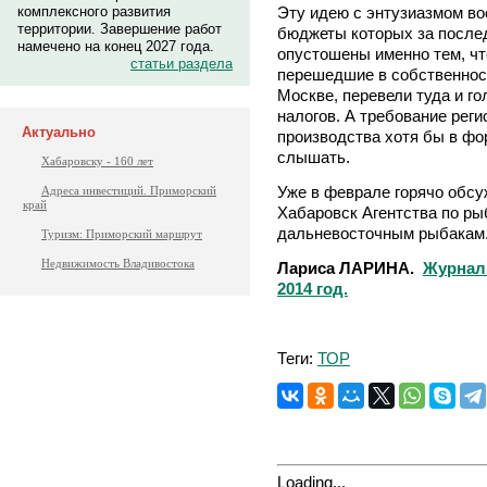
Эту идею с энтузиазмом во
комплексного развития
территории. Завершение работ
бюджеты которых за послед
намечено на конец 2027 года.
опустошены именно тем, чт
статьи раздела
перешедшие в собственност
Москве, перевели туда и г
налогов. А требование рег
Актуально
производства хотя бы в фо
слышать.
Хабаровску - 160 лет
Уже в феврале горячо обсу
Адреса инвестиций. Приморский
край
Хабаровск Агентства по ры
дальневосточным рыбака
Туризм: Приморский маршрут
Недвижимость Владивостока
Лариса ЛАРИНА.
Журнал 
2014 год.
Теги:
ТОР
Loading...