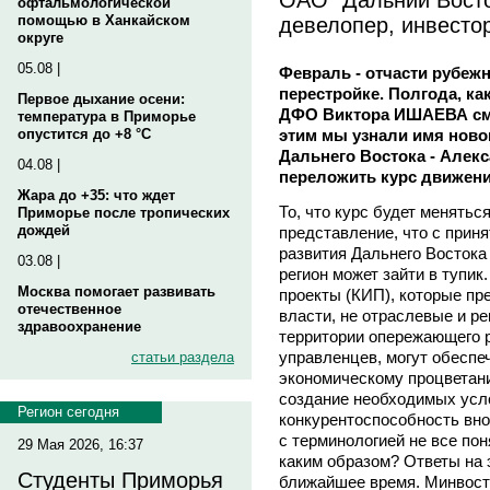
офтальмологической
девелопер, инвесто
помощью в Ханкайском
округе
05.08 |
Февраль - отчасти рубеж
перестройке. Полгода, ка
Первое дыхание осени:
ДФО Виктора ИШАЕВА сме
температура в Приморье
этим мы узнали имя ново
опустится до +8 °C
Дальнего Востока - Але
04.08 |
переложить курс движения
Жара до +35: что ждет
То, что курс будет менятьс
Приморье после тропических
дождей
представление, что с прин
развития Дальнего Востока 
03.08 |
регион может зайти в тупи
Москва помогает развивать
проекты (КИП), которые пр
отечественное
власти, не отраслевые и р
здравоохранение
территории опережающего р
управленцев, могут обеспе
статьи раздела
экономическому процветани
создание необходимых усл
Регион сегодня
конкурентоспособность вно
с терминологией не все поня
29 Мая 2026, 16:37
каким образом? Ответы на 
Студенты Приморья
ближайшее время. Минвост