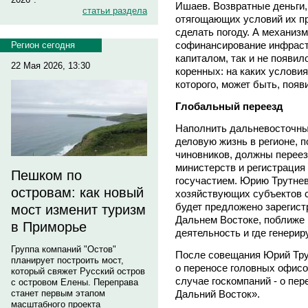
Ишаев. Возвратные деньги,
статьи раздела
отягощающих условий их п
сделать погоду. А механиз
софинансирование инфраст
Регион сегодня
капиталом, так и не появил
22 Мая 2026, 13:30
коренных: на каких условия
которого, может быть, появ
Глобальный переезд
Наполнить дальневосточны
деловую жизнь в регионе, п
чиновников, должны перее
министерств и регистрация
Пешком по
госучастием. Юрию Трутнев
островам: как новый
хозяйствующих субъектов 
будет предложено зарегист
мост изменит туризм
Дальнем Востоке, поближе 
в Приморье
деятельность и где генерир
Группа компаний "Остов"
После совещания Юрий Тру
планирует построить мост,
о переносе головных офисов
который свяжет Русский остров
случае госкомпаний - о пе
с островом Елены. Переправа
Дальний Восток».
станет первым этапом
масштабного проекта