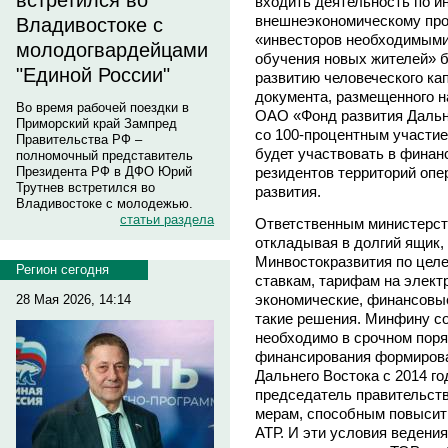
встретился во
входить деятельность по и
внешнеэкономическому пр
Владивостоке с
«инвесторов необходимыми 
молодогвардейцами
обучения новых жителей» б
"Единой России"
развитию человеческого кап
документа, размещенного н
Во время рабочей поездки в
ОАО «Фонд развития Дальне
Приморский край Зампред
со 100-процентным участие
Правительства РФ –
будет участвовать в финан
полномочный представитель
резидентов территорий оп
Президента РФ в ДФО Юрий
Трутнев встретился во
развития.
Владивостоке с молодежью.
статьи раздела
Ответственным министерст
откладывая в долгий ящик,
Минвостокразвития по цел
Регион сегодня
ставкам, тарифам на электр
экономические, финансовые
28 Мая 2026, 14:14
такие решения. Минфину с
необходимо в срочном поря
финансирования формирова
Дальнего Востока с 2014 г
председатель правительст
мерам, способным повысит
АТР. И эти условия ведени