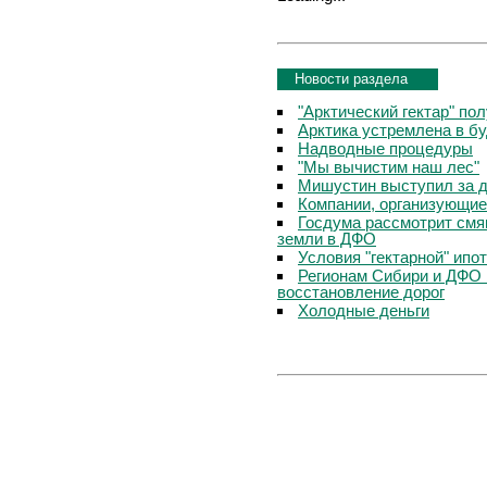
Новости раздела
"Арктический гектар" по
Арктика устремлена в б
Надводные процедуры
"Мы вычистим наш лес"
Мишустин выступил за д
Компании, организующие
Госдума рассмотрит смя
земли в ДФО
Условия "гектарной" ипо
Регионам Сибири и ДФО 
восстановление дорог
Холодные деньги