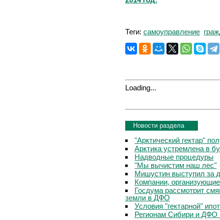
Теги:
самоуправление
граж
Loading...
Новости раздела
"Арктический гектар" по
Арктика устремлена в б
Надводные процедуры
"Мы вычистим наш лес"
Мишустин выступил за д
Компании, организующие
Госдума рассмотрит смя
земли в ДФО
Условия "гектарной" ипо
Регионам Сибири и ДФО 