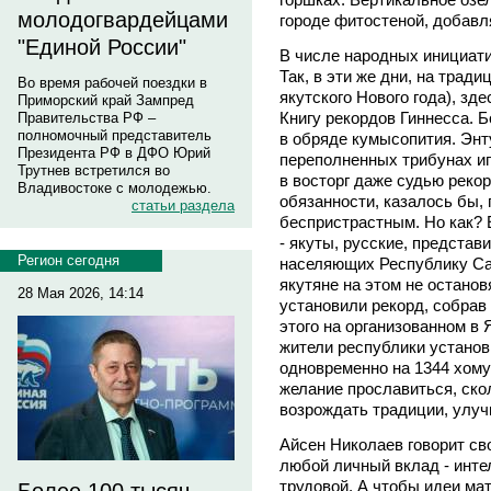
молодогвардейцами
городе фитостеной, добавл
"Единой России"
В числе народных инициати
Так, в эти же дни, на трад
Во время рабочей поездки в
якутского Нового года), зд
Приморский край Зампред
Книгу рекордов Гиннесса. 
Правительства РФ –
полномочный представитель
в обряде кумысопития. Энт
Президента РФ в ДФО Юрий
переполненных трибунах ип
Трутнев встретился во
в восторг даже судью реко
Владивостоке с молодежью.
обязанности, казалось бы,
статьи раздела
беспристрастным. Но как? 
- якуты, русские, представ
Регион сегодня
населяющих Республику Са
якутяне на этом не останов
28 Мая 2026, 14:14
установили рекорд, собрав
этого на организованном в
жители республики установ
одновременно на 1344 хому
желание прославиться, ско
возрождать традиции, улуч
Айсен Николаев говорит св
любой личный вклад - инт
трудовой. А чтобы идеи ма