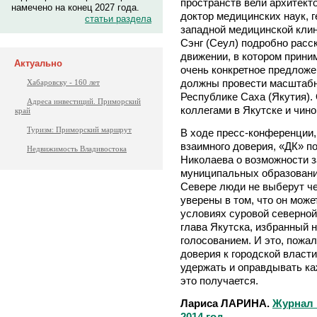
пространств вели архитект
намечено на конец 2027 года.
доктор медицинских наук, 
статьи раздела
западной медицинской клин
Сэнг (Сеул) подробно рас
движении, в котором приним
Актуально
очень конкретное предложе
должны провести масштабн
Хабаровску - 160 лет
Республике Саха (Якутия).
Адреса инвестиций. Приморский
коллегами в Якутске и чин
край
Туризм: Приморский маршрут
В ходе пресс-конференции
взаимного доверия, «ДК» п
Недвижимость Владивостока
Николаева о возможности 
муниципальных образовани
Севере люди не выберут чел
уверены в том, что он мож
условиях суровой северной
глава Якутска, избранный 
голосованием. И это, пожа
доверия к городской власти
удержать и оправдывать ка
это получается.
Лариса ЛАРИНА.
Журнал 
2014 год.