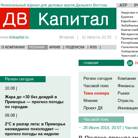
Региональный журнал для деловых кругов Дальнего Востока
АТР
Р
Амурская о
Бурятия
Еврейская 
Забайкаль
Камчатский
Магаданска
www.
dvkapital.ru
Вторник
|
11 Августа, 01:55
|
Приморски
Республика
О КОМПАНИИ
РЕКЛАМА
АРХИВ
|
ПОДПИСКА
|
RSS
|
Сахалинска
Хабаровски
Чукотский 
главная
Р
Регион сегодня
Компании
Регион сегодня
Часовой пояс
Финансы
10.08 |
Тема номера
Рынки
Жара до +30 без дождей в
Мнение
Отрасль
Приморье — прогноз погоды
по городам
Проект ДК
Инновации
09.08 |
Часовой пояс
2°C в разгар лета: в Приморье
28 Июля 2014, 20:07 |
Часово
неожиданно похолодает —
прогноз погоды на неделю
В Якутске прошла 