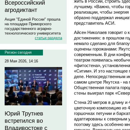
жить в России, строить зде
Всероссийский
лучшему. «Важно, чтобы го
агродиктант
реализации, чтобы энергия 
образно поддержал инициа
Акция "Единой России" прошла
представитель АСИ.
на площадке Приморского
государственного аграрно-
Айсен Николаев говорит о 
технологического университета
достижениях: в прошлом г
статьи раздела
немало сделано для благоу
оценены горожанами: Якутс
Регион сегодня
современным. В дни конфе
театром появилась необычн
28 Мая 2026, 14:16
«фитостена», установленн
«Ситим». И это настоящее 
деле. Непосредственным и
самом центре Якутска - на
Общественная палата город
стены выиграл парк «Север
Стена 20 метров в длину и 
цветочную композицию из 4
Юрий Трутнев
горшочках петунии и барха
адаптированы к северным у
встретился во
поэтому здесь особенно мн
Владивостоке с
горшках. Вертикальное озе