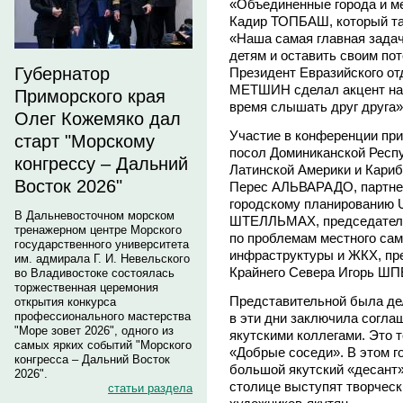
«Объединенные города и м
Кадир ТОПБАШ, который та
«Наша самая главная задач
детям и оставить своим по
Губернатор
Президент Евразийского от
МЕТШИН сделал акцент на 
Приморского края
время слышать друг друга»
Олег Кожемяко дал
Участие в конференции пр
старт "Морскому
посол Доминиканской Респу
конгрессу – Дальний
Латинской Америки и Кариб
Восток 2026"
Перес АЛЬВАРАДО, партнер
городскому планированию UN
В Дальневосточном морском
ШТЕЛЛЬМАХ, председатель
тренажерном центре Морского
по проблемам местного са
государственного университета
инфраструктуры и ЖКХ, пр
им. адмирала Г. И. Невельского
Крайнего Севера Игорь ШП
во Владивостоке состоялась
торжественная церемония
Представительной была дел
открытия конкурса
профессионального мастерства
в эти дни заключила согла
"Море зовет 2026", одного из
якутскими коллегами. Это 
самых ярких событий "Морского
«Добрые соседи». В этом г
конгресса – Дальний Восток
большой якутский «десант»
2026".
столице выступят творческ
статьи раздела