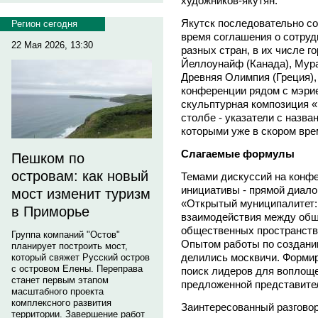
художников-якутян.
Якутск последовательно со
Регион сегодня
время соглашения о сотруд
22 Мая 2026, 13:30
разных стран, в их числе г
Йеллоунайф (Канада), Мура
Древняя Олимпия (Греция), 
конференции рядом с мэри
скульптурная композиция 
столбе - указатели с назва
которыми уже в скором вре
Слагаемые формулы
Пешком по
островам: как новый
Темами дискуссий на конф
инициативы - прямой диало
мост изменит туризм
«Открытый муниципалитет:
в Приморье
взаимодействия между общ
общественных пространств:
Группа компаний "Остов"
Опытом работы по создани
планирует построить мост,
делились москвичи. Формир
который свяжет Русский остров
с островом Елены. Переправа
поиск лидеров для воплоще
станет первым этапом
предложенной представите
масштабного проекта
комплексного развития
Заинтересованный разговор
территории. Завершение работ