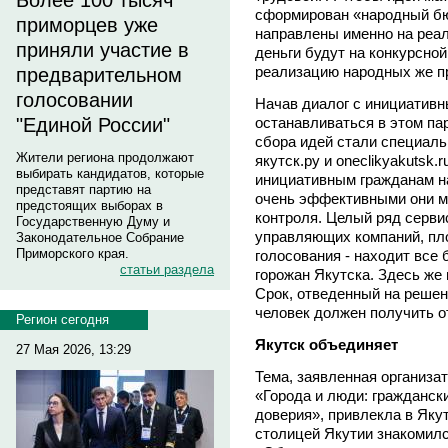
Более 100 тысяч
сформирован «народный бю
приморцев уже
направлены именно на реа
приняли участие в
деньги будут на конкурсной
реализацию народных же п
предварительном
голосовании
Начав диалог с инициативн
останавливаться в этом па
"Единой России"
сбора идей стали специал
Жители региона продолжают
якутск.ру и oneclikyakutsk.
выбирать кандидатов, которые
инициативным гражданам н
представят партию на
очень эффективными они мо
предстоящих выборах в
контроля. Целый ряд сервис
Государственную Думу и
управляющих компаний, пл
Законодательное Собрание
Приморского края.
голосования - находит все
статьи раздела
горожан Якутска. Здесь же
Срок, отведенный на решени
человек должен получить о
Регион сегодня
Якутск объединяет
27 Мая 2026, 13:29
Тема, заявленная организ
«Города и люди: гражданск
доверия», привлекла в Яку
столицей Якутии знакомилс