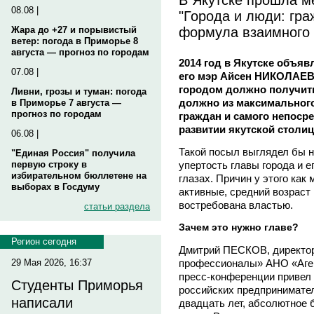
08.08 |
"Города и люди: гра
формула взаимного 
Жара до +27 и порывистый
ветер: погода в Приморье 8
августа — прогноз по городам
2014 год в Якутске объя
07.08 |
его мэр Айсен НИКОЛАЕВ 
городом должно получить
Ливни, грозы и туман: погода
должно из максимального
в Приморье 7 августа —
прогноз по городам
граждан и самого непосре
развитии якутской столи
06.08 |
Такой посыл выглядел бы н
"Единая Россия" получила
упертость главы города и е
первую строку в
избирательном бюллетене на
глазах. Причин у этого как
выборах в Госдуму
активные, средний возраст 
востребована властью.
статьи раздела
Зачем это нужно главе?
Регион сегодня
Дмитрий ПЕСКОВ, директо
профессионалы» АНО «Аген
29 Мая 2026, 16:37
пресс-конференции привел
Студенты Приморья
российских предпринимателе
написали
двадцать лет, абсолютное 