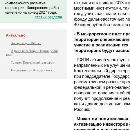
открыли его в июле 2013 го
комплексного развития
местными институтами, так 
территории. Завершение работ
намечено на конец 2027 года.
году, учитывая значительн
статьи раздела
фонду дальневосточных пр
40 млрд рублей совместно 
- В макрорегионе идет пр
Актуально
территорий опережающего
Хабаровску - 160 лет
участие в реализации тех
территориях будут расп
Адреса инвестиций. Приморский
край
- РФПИ активно участвует 
Туризм: Приморский маршрут
направленных на улучшение
Как генеральный директор 
Недвижимость Владивостока
при председателе Государс
рассматриваем разные пред
федеральной и региональн
совершенствования этой с
получит продолжение и реа
как и другие доступные нам
Россию.
- Может ли политическая 
активизацию инвесторов 
вложений в дальневосто