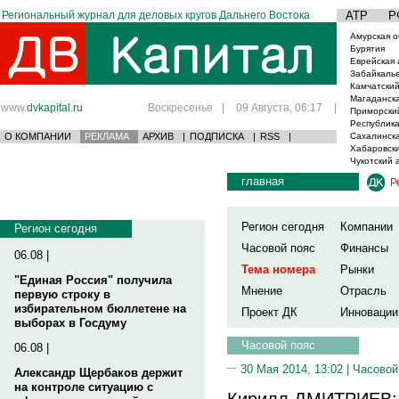
Региональный журнал для деловых кругов Дальнего Востока
АТР
Р
Амурская о
Бурятия
Еврейская 
Забайкаль
Камчатский
Магаданска
www.
dvkapital.ru
Воскресенье
|
09 Августа, 06:17
|
Приморски
Республика
О КОМПАНИИ
РЕКЛАМА
АРХИВ
|
ПОДПИСКА
|
RSS
|
Сахалинска
Хабаровски
Чукотский 
главная
Р
Регион сегодня
Компании
Регион сегодня
Часовой пояс
Финансы
06.08 |
Тема номера
Рынки
"Единая Россия" получила
Мнение
Отрасль
первую строку в
избирательном бюллетене на
Проект ДК
Инновации
выборах в Госдуму
Часовой пояс
06.08 |
30 Мая 2014, 13:02 |
Часовой
Александр Щербаков держит
на контроле ситуацию с
Кирилл ДМИТРИЕВ: 