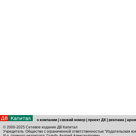
о компании
|
свежий номер
|
проект ДК
|
реклама
|
архи
© 2000-2025 Сетевое издание ДВ Капитал
Учредитель: Общество с ограниченной ответственностью "Издательская ко
И.о. главного редактора: Голубь Андрей Александрович