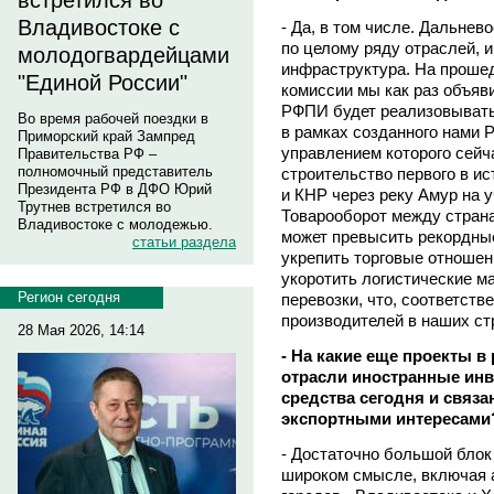
встретился во
Владивостоке с
- Да, в том числе. Дальнев
по целому ряду отраслей, и 
молодогвардейцами
инфраструктура. На проше
"Единой России"
комиссии мы как раз объяв
РФПИ будет реализовывать в
Во время рабочей поездки в
в рамках созданного нами 
Приморский край Зампред
управлением которого сейч
Правительства РФ –
полномочный представитель
строительство первого в и
Президента РФ в ДФО Юрий
и КНР через реку Амур на у
Трутнев встретился во
Товарооборот между страна
Владивостоке с молодежью.
может превысить рекордны
статьи раздела
укрепить торговые отношен
укоротить логистические м
Регион сегодня
перевозки, что, соответст
производителей в наших ст
28 Мая 2026, 14:14
- На какие еще проекты в
отрасли иностранные ин
средства сегодня и связа
экспортными интересами
- Достаточно большой блок
широком смысле, включая 