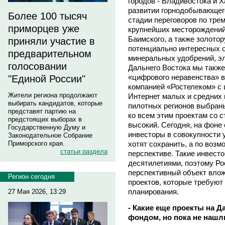
городов - Владивостока и 
развитии горнодобывающего
Более 100 тысяч
стадии переговоров по тре
приморцев уже
крупнейших месторождений
Баимского, а также золотор
приняли участие в
потенциально интересных о
предварительном
минеральных удобрений, эл
голосовании
Дальнего Востока мы также
«цифрового неравенства» в
"Единой России"
компанией «Ростелеком» с 
Жители региона продолжают
Интернет малых и средних 
выбирать кандидатов, которые
пилотных регионов выбраны
представят партию на
ко всем этим проектам со 
предстоящих выборах в
высокий. Сегодня, на фоне
Государственную Думу и
инвесторы в совокупности 
Законодательное Собрание
хотят сохранить, а по воз
Приморского края.
статьи раздела
перспективе. Такие инвест
десятилетиями, поэтому Ро
перспективный объект влож
Регион сегодня
проектов, которые требуют
планирования.
27 Мая 2026, 13:29
- Какие еще проекты на 
фондом, но пока не нашл