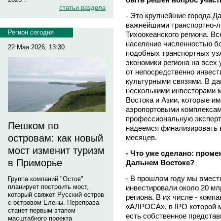
статьи раздела
- Это крупнейшие города Да
важнейшими транспортно-л
Регион сегодня
Тихоокеанского региона. Вс
население численностью бо
22 Мая 2026, 13:30
подобных транспортных уз
экономики региона на всех 
от непосредственно инвест
культурными связями. В д
несколькими инвесторами м
Востока и Азии, которые и
аэропортовыми комплексам
профессиональную эксперти
Пешком по
надеемся финализировать 
островам: как новый
месяцев.
мост изменит туризм
- Что уже сделано: проме
в Приморье
Дальнем Востоке?
- В прошлом году мы вмес
Группа компаний "Остов"
планирует построить мост,
инвестировали около 20 мл
который свяжет Русский остров
региона. В их числе - компа
с островом Елены. Переправа
«АЛРОСА», в IPO которой 
станет первым этапом
есть собственное представ
масштабного проекта