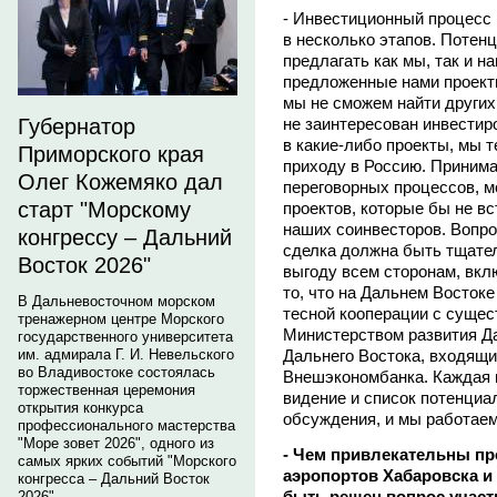
- Инвестиционный процесс 
в несколько этапов. Потен
предлагать как мы, так и н
предложенные нами проекты 
мы не сможем найти других
не заинтересован инвести
Губернатор
в какие-либо проекты, мы 
Приморского края
приходу в Россию. Принима
Олег Кожемяко дал
переговорных процессов, мо
старт "Морскому
проектов, которые бы не в
наших соинвесторов. Вопро
конгрессу – Дальний
сделка должна быть тщател
Восток 2026"
выгоду всем сторонам, вкл
то, что на Дальнем Востоке
В Дальневосточном морском
тесной кооперации с суще
тренажерном центре Морского
Министерством развития Да
государственного университета
Дальнего Востока, входящи
им. адмирала Г. И. Невельского
во Владивостоке состоялась
Внешэкономбанка. Каждая и
торжественная церемония
видение и список потенциа
открытия конкурса
обсуждения, и мы работаем
профессионального мастерства
"Море зовет 2026", одного из
- Чем привлекательны п
самых ярких событий "Морского
аэропортов Хабаровска и
конгресса – Дальний Восток
быть решен вопрос участ
2026".