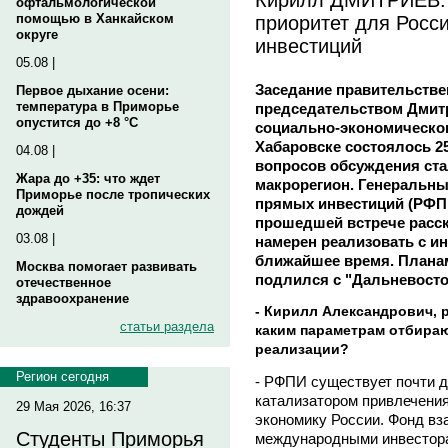
офтальмологической
приоритет для Росс
помощью в Ханкайском
округе
инвестиций
05.08 |
Заседание правительстве
Первое дыхание осени:
температура в Приморье
председательством Дми
опустится до +8 °C
социально-экономическог
Хабаровске состоялось 2
04.08 |
вопросов обсуждения ста
Жара до +35: что ждет
макрорегион. Генеральны
Приморье после тропических
прямых инвестиций (РФ
дождей
прошедшей встрече расск
03.08 |
намерен реализовать с и
ближайшее время. Плана
Москва помогает развивать
подлился с "Дальневост
отечественное
здравоохранение
- Кирилл Александрович, 
статьи раздела
каким параметрам отбира
реализации?
Регион сегодня
- РФПИ существует почти д
катализатором привлечени
29 Мая 2026, 16:37
экономику России. Фонд в
Студенты Приморья
международными инвестора