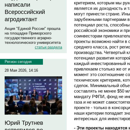
критерием, которым мы рук
написали
является их доходность и 
Всероссийский
могут принести стране. Ин
агродиктант
зарубежными партнерами в 
потенциал роста, способн
Акция "Единой России" прошла
российской экономики и пр
на площадке Приморского
соинвесторам привлекатель
государственного аграрно-
проекты возможно найти в 
технологического университета
среднего класса, рост рег
статьи раздела
производства. Четвертый к
потенциал развития которой
Регион сегодня
каждый инвестированный н
привлекаем столько же от 
28 Мая 2026, 14:16
момент это соотношение сос
технических критериев, ко
сделок. Минимальный объе
составлять не менее $50 м
мандату РФПИ, фонд не ин
газа и не может самостоят
проекте - только в консорц
наши критерии попадает зн
интересных для инвестиров
Юрий Трутнев
- Эти проекты находятся 