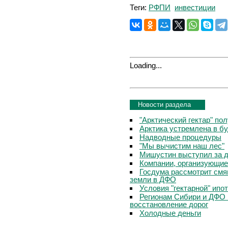
Теги:
РФПИ
инвестиции
Loading...
Новости раздела
"Арктический гектар" по
Арктика устремлена в б
Надводные процедуры
"Мы вычистим наш лес"
Мишустин выступил за д
Компании, организующие
Госдума рассмотрит смя
земли в ДФО
Условия "гектарной" ипо
Регионам Сибири и ДФО 
восстановление дорог
Холодные деньги