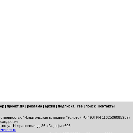
ер
|
проект ДК
|
реклама
|
архив
|
подписка
|
rss
|
поиск
|
контакты
тственностью "Издательская компания "Золотой Рог" (ОГРН 1162536095358)
ксандрович
ток, ул. Некрасовская д. 36 «Б», офис 606;
zrpress.ru