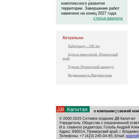
комплексного развития
территории. Завершение работ
намечено на конец 2027 года.
статьи раздела
Актуально
Хабаровску - 160 лет
Адреса инвестиций. Приморский
край
Туризм: Приморский маршрут
Недвижимость Владивостока
о компании
|
свежий ном
© 2000-2025 Сетевое издание ДВ Капитал
Учредитель: Общество с ограниченной отве
И.о. главного редактора: Голубь Андрей Але
Адрес: 690014, Приморский край, г. Владивос
Телефоны: +7 (423) 245-04-85; Email:
priem@