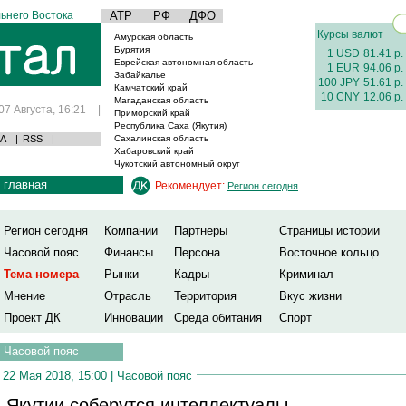
ьнего Востока
АТР
РФ
ДФО
Курсы валют
Амурская область
Бурятия
1 USD
81.41 р.
Еврейская автономная область
1 EUR
94.06 р.
Забайкалье
100 JPY
51.61 р.
Камчатский край
10 CNY
12.06 р.
Магаданская область
07 Августа, 16:21
|
Приморский край
Республика Саха (Якутия)
А
|
RSS
|
Сахалинская область
Хабаровский край
Чукотский автономный округ
главная
Рекомендует:
Регион сегодня
Регион сегодня
Компании
Партнеры
Страницы истории
Часовой пояс
Финансы
Персона
Восточное кольцо
Тема номера
Рынки
Кадры
Криминал
Мнение
Отрасль
Территория
Вкус жизни
Проект ДК
Инновации
Среда обитания
Спорт
Часовой пояс
22 Мая 2018, 15:00 |
Часовой пояс
 Якутии соберутся интеллектуалы