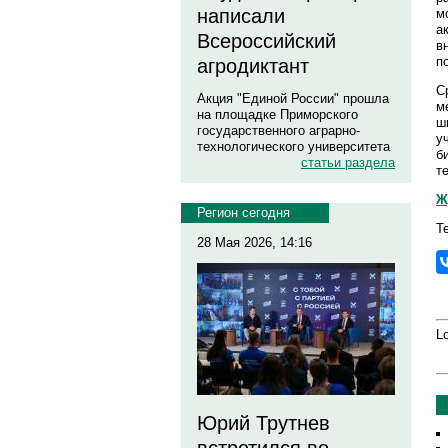
написали
м
а
Всероссийский
в
п
агродиктант
С
Акция "Единой России" прошла
м
на площадке Приморского
ш
государственного аграрно-
у
технологического университета
б
статьи раздела
т
Ж
Регион сегодня
Те
28 Мая 2026, 14:16
Lo
Юрий Трутнев