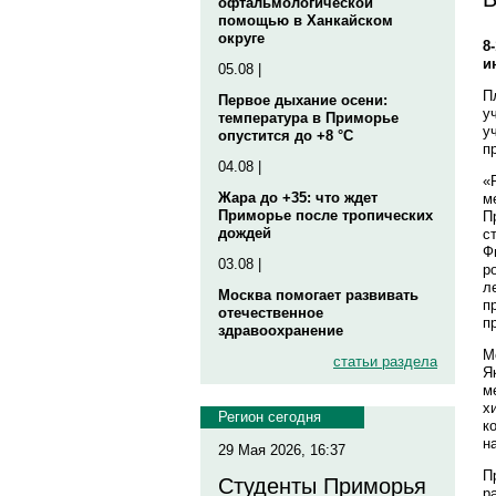
офтальмологической
помощью в Ханкайском
округе
8
и
05.08 |
П
Первое дыхание осени:
у
температура в Приморье
у
опустится до +8 °C
п
04.08 |
«
Жара до +35: что ждет
м
Приморье после тропических
П
дождей
с
Ф
03.08 |
р
л
Москва помогает развивать
п
отечественное
п
здравоохранение
М
статьи раздела
Я
м
х
Регион сегодня
к
н
29 Мая 2026, 16:37
П
Студенты Приморья
р