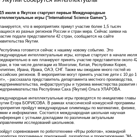
-15 июля в Якутске стартуют первые Международные
нтеллектуальные игры ("International Science Games").
ланируется, что в мероприятиях примут участие более 1,5 тысяч
чащихся из разных регионов России и стран мира. Сейчас заявки на
частие подали представители 42 стран, сообщается на сайте
равительства Якутии.
Республика готовится сейчас к нашему новому событию. Это
еждународные интеллектуальные игры, которые стартуют в начале июля
редварительно в них планируют принять участие представители около 4
тран, в том числе делегации из Монголии, Китая, Республики Корея,
илиппин, Ирана, Ирака, ОАЭ, СНГ. Также мы ожидаем много гостей из
оссийских регионов. В мероприятии могут принять участие дети с 10 до 1
ет», - рассказала представитель департамента местного производства,
редпринимательства, инфраструктуры и туризма министерства развития 
редпринимательства Республики Саха (Якутия) Ольга УЛАРОВА.
еждународные интеллектуальные игры проводятся по инициативе главы
кутии Егора БОРИСОВА. В рамках классической конкурсной программы
ероприятия пройдут международные олимпиады по математике, физике,
имии и информатике. Состоится международная школьная научная
онференция с устными докладами по различным актуальным
аправлениям исследований школьников.
ройдут соревнования по робототехнике «Игры роботов», командной
азработке программных приложений, разработке и проектированию ЭИ-