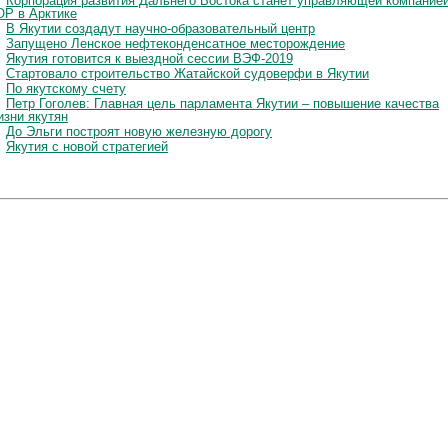
Корпорация развития Дальнего Востока станет управляющей компание
ОР в Арктике
В Якутии создадут научно-образовательный центр
Запущено Ленское нефтеконденсатное месторождение
Якутия готовится к выездной сессии ВЭФ-2019
Стартовало строительство Жатайской судоверфи в Якутии
По якутскому счету
Петр Гоголев: Главная цель парламента Якутии – повышение качества
изни якутян
До Эльги построят новую железную дорогу
Якутия с новой стратегией