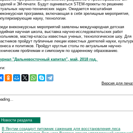
оделей и ЭИ-печати. Будут оцениваться STEM-проекты по решению
ктуальных научно-технических задач. Ожидается масштабная
неконкурсная программа, включающая в себя зрелищные мероприятия,
опуляризирующие науку, технологии.
реди внеконкурсных мероприятий заявлены международная детская
едийная научная школа, выставка научно-исследовательских работ
кольников, мастер-классы известных ученых, технологическое шоу. Для
частников пройдут публичные лекции известных деятелей науки, культур
изнеса и политиков. Пройдут круглые столы по актуальным научно-
ехническим проблемам и симпозиум по одаренному образованию.
урнал "Дальневосточный капитал", май, 2018 год.
ги:
Версия для печа
ading...
Новости раздела
В Якутии создадут питомник саженцев для восстановления леса