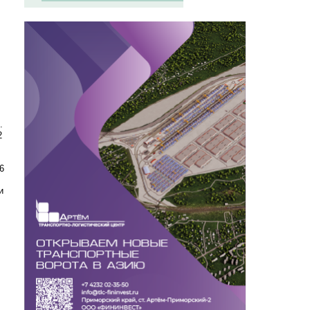
.
2
6
и