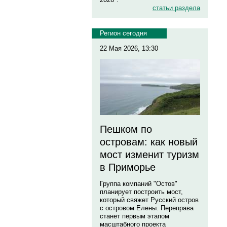
статьи раздела
Регион сегодня
22 Мая 2026, 13:30
Пешком по
островам: как новый
мост изменит туризм
в Приморье
Группа компаний "Остов"
планирует построить мост,
который свяжет Русский остров
с островом Елены. Переправа
станет первым этапом
масштабного проекта