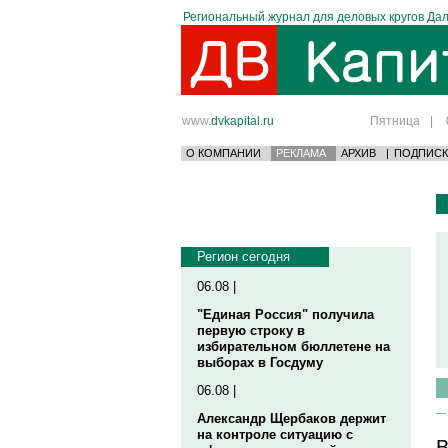
Региональный журнал для деловых кругов Дал
www.
dvkapital.ru
Пятница
|
О КОМПАНИИ
РЕКЛАМА
АРХИВ
|
ПОДПИСК
Регион сегодня
06.08 |
"Единая Россия" получила
первую строку в
избирательном бюллетене на
выборах в Госдуму
06.08 |
Александр Щербаков держит
на контроле ситуацию с
В