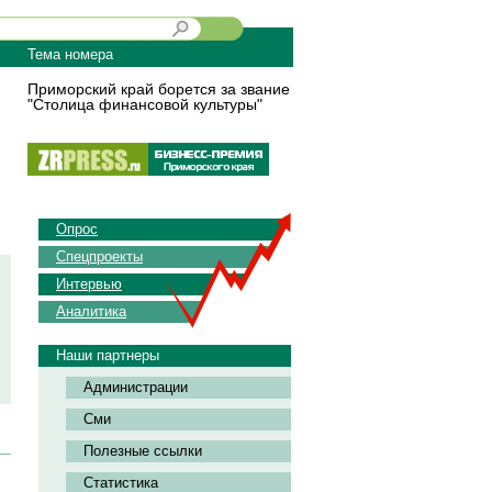
Тема номера
Приморский край борется за звание
"Столица финансовой культуры"
Опрос
Спецпроекты
Интервью
Аналитика
Наши партнеры
Администрации
Сми
Полезные ссылки
Статистика