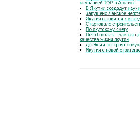
компанией ТОР в Арктике
В Якутии создадут науч
Запущено Ленское нефт
Якутия готовится к вые
Стартовало строительст
По якутскому счету
Петр Гоголев: Главная 
качества жизни якутян
До Эльги построят нову
Якутия с новой стратеги