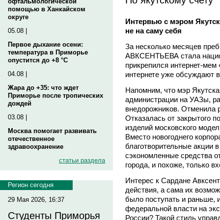
офтальмологической
помощью в Ханкайском
округе
Интервью с мэром Якутска
не на саму себя
05.08 |
Первое дыхание осени:
За несколько месяцев пре
температура в Приморье
АВКСЕНТЬЕВА стала национ
опустится до +8 °C
прикрепился интернет-мем «
интернете уже обсуждают в
04.08 |
Жара до +35: что ждет
Напомним, что мэр Якутска
Приморье после тропических
администрации на УАЗы, р
дождей
внедорожников. Отменила р
03.08 |
Отказалась от закрытого п
изделий московского модел
Москва помогает развивать
Вместо новогоднего корпор
отечественное
благотворительные акции в
здравоохранение
сэкономленные средства о
статьи раздела
города, и похоже, только вх
Интерес к Сардане Авксент
Регион сегодня
действия, а сама их возмо
было поступать и раньше, 
29 Мая 2026, 16:37
федеральной власти на экс
Студенты Приморья
России? Такой стиль управ