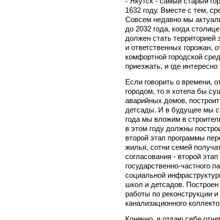
- Якутск - самый старый го
1632 году. Вместе с тем, ср
Совсем недавно мы актуали
до 2032 года, когда столиц
должен стать территорией 
и ответственных горожан, о
комфортной городской сред
приезжать, и где интересно
Если говорить о времени, 
городом, то я хотела бы су
аварийных домов, построит
детсады. И в будущее мы с
года мы вложим в строитель
в этом году должны постро
второй этап программы пере
жилья, сотни семей получа
согласования - второй эта
государственно-частного п
социальной инфраструктуры
школ и детсадов. Построен
работы по реконструкции и
канализационного коллекто
Конечно, я отдаю себе отчет