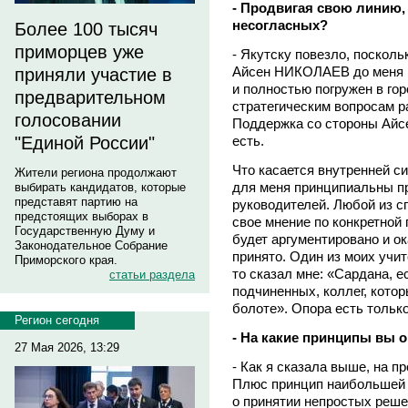
- Продвигая свою линию,
несогласных?
Более 100 тысяч
приморцев уже
- Якутску повезло, посколь
Айсен НИКОЛАЕВ до меня 
приняли участие в
и полностью погружен в го
предварительном
стратегическим вопросам р
голосовании
Поддержка со стороны Айс
"Единой России"
есть.
Что касается внутренней с
Жители региона продолжают
для меня принципиальны п
выбирать кандидатов, которые
представят партию на
руководителей. Любой из с
предстоящих выборах в
свое мнение по конкретной 
Государственную Думу и
будет аргументировано и о
Законодательное Собрание
принято. Один из моих учи
Приморского края.
то сказал мне: «Сардана, е
статьи раздела
подчиненных, коллег, котор
болоте». Опора есть только
Регион сегодня
- На какие принципы вы о
27 Мая 2026, 13:29
- Как я сказала выше, на п
Плюс принцип наибольшей о
о принятии непростых реш