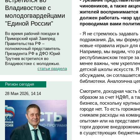
встретился во
чиновников, а также акц
Владивостоке с
жителей воспринимается м
молодогвардейцами
должен работать «мэр зд
"Единой России"
проводимая вами политик
- Я не стремлюсь задавать
Во время рабочей поездки в
Приморский край Зампред
подражания. Да, мы форму
Правительства РФ –
новые «правила игры» для
полномочный представитель
Например, мы видим, что р
Президента РФ в ДФО Юрий
республиканском театре за 
Трутнев встретился во
менее важны, чем укреплен
Владивостоке с молодежью.
статьи раздела
детской школы искусств. Я
обсуждаем, он соглашается
библиотеки. Аналогична це
Регион сегодня
Смотрите, доходная часть
28 Мая 2026, 14:14
образом за счет НДФЛ, а та
бизнеса, поскольку крупны
городе нет. То есть горожа
снижаем расходы на команд
опытом» или на представит
торги дорогие внедорожник
в существующих бюджетны