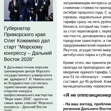
затрагивающим интересы ра
снижении стоимости проезда
октябре прошлого года. С 
горожан, недовольных рез
тарифа сразу на пять рубле
бизнеса, который мы тоже 
Губернатор
за стол переговоров с пере
Приморского края
частности, договорились р
Олег Кожемяко дал
городском транспорте, а т
предпринимателей-перевозч
старт "Морскому
Якутска, осуществляя мик
конгрессу – Дальний
автобусного парка и субсид
Восток 2026"
Кроме этого, мы приняли р
проезда на пригородных авт
В Дальневосточном морском
тренажерном центре Морского
введение единого тарифа. О
государственного университета
или 51 по «безналу» - сни
им. адмирала Г. И. Невельского
составит до 45 рублей. К
во Владивостоке состоялась
муниципальному перевозчик
торжественная церемония
открытия конкурса
«Я не оппозиционе
профессионального мастерства
"Море зовет 2026", одного из
самых ярких событий "Морского
- На ваш взгляд, пробле
конгресса – Дальний Восток
регионов Дальнего Восто
2026".