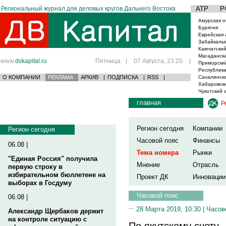
Региональный журнал для деловых кругов Дальнего Востока
АТР
Р
Амурская о
Бурятия
Еврейская 
Забайкаль
Камчатский
Магаданска
www.
dvkapital.ru
Пятница
|
07 Августа, 23:20
|
Приморски
Республика
О КОМПАНИИ
РЕКЛАМА
АРХИВ
|
ПОДПИСКА
|
RSS
|
Сахалинска
Хабаровски
Чукотский 
главная
Р
Регион сегодня
Компании
Регион сегодня
Часовой пояс
Финансы
06.08 |
Тема номера
Рынки
"Единая Россия" получила
Мнение
Отрасль
первую строку в
избирательном бюллетене на
Проект ДК
Инновации
выборах в Госдуму
Часовой пояс
06.08 |
28 Марта 2019, 10:30 |
Часов
Александр Щербаков держит
на контроле ситуацию с
По якутскому счету