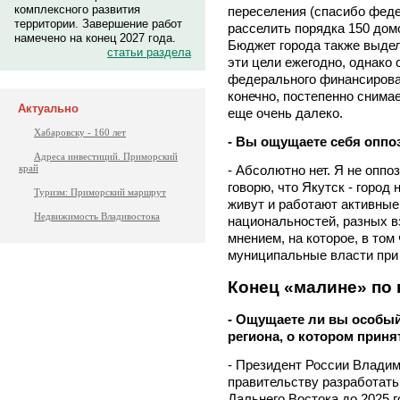
комплексного развития
переселения (спасибо фед
территории. Завершение работ
расселить порядка 150 домо
намечено на конец 2027 года.
Бюджет города также выдел
статьи раздела
эти цели ежегодно, однако 
федерального финансирован
конечно, постепенно снимае
Актуально
еще очень далеко.
Хабаровску - 160 лет
- Вы ощущаете себя опп
Адреса инвестиций. Приморский
край
- Абсолютно нет. Я не оппоз
говорю, что Якутск - город
Туризм: Приморский маршрут
живут и работают активные
Недвижимость Владивостока
национальностей, разных в
мнением, на которое, в том
муниципальные власти при
Конец «малине» по
- Ощущаете ли вы особы
региона, о котором приня
- Президент России Влади
правительству разработат
Дальнего Востока до 2025 г