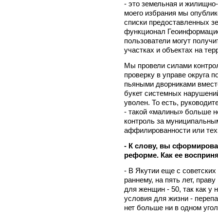
- это земельная и жилищно
моего избрания мы опубли
списки предоставленных з
функционал Геоинформацио
пользователи могут получ
участках и объектах на тер
Мы провели силами контро
проверку в управе округа 
пьяными дворниками вмест
букет системных нарушений
уволен. То есть, руководит
- такой «малины» больше н
контроль за муниципальны
аффилированности или техз
- К слову, вы сформиров
реформе. Как ее восприн
- В Якутии еще с советски
раннему, на пять лет, праву
для женщин - 50, так как у
условия для жизни - переп
нет больше ни в одном уго