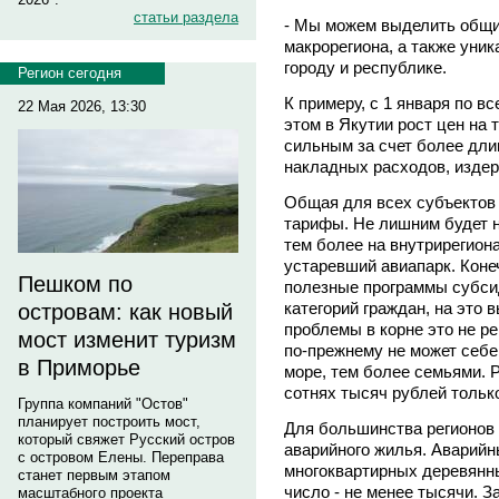
статьи раздела
- Мы можем выделить общи
макрорегиона, а также уни
городу и республике.
Регион сегодня
К примеру, с 1 января по 
22 Мая 2026, 13:30
этом в Якутии рост цен на 
сильным за счет более дли
накладных расходов, издерж
Общая для всех субъектов
тарифы. Не лишним будет н
тем более на внутрирегиона
устаревший авиапарк. Коне
Пешком по
полезные программы субси
категорий граждан, на это
островам: как новый
проблемы в корне это не р
мост изменит туризм
по-прежнему не может себе
в Приморье
море, тем более семьями. Р
сотнях тысяч рублей только
Группа компаний "Остов"
планирует построить мост,
Для большинства регионов 
который свяжет Русский остров
аварийного жилья. Аварийн
с островом Елены. Переправа
многоквартирных деревянны
станет первым этапом
число - не менее тысячи. 
масштабного проекта