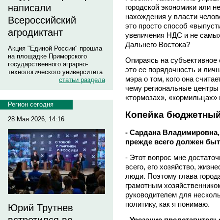
написали
городской экономики или н
нахождения у власти челове
Всероссийский
это просто способ «выпуст
агродиктант
увеличения НДС и не самых
Дальнего Востока?
Акция "Единой России" прошла
на площадке Приморского
Опираясь на субъективное 
государственного аграрно-
это ее порядочность и лич
технологического университета
мэра о том, кого она счита
статьи раздела
чему региональные центры м
«тормозах», «кормильцах» 
Регион сегодня
Копейка бюджетный
28 Мая 2026, 14:16
- Сардана Владимировна, 
прежде всего должен быт
- Этот вопрос мне достаточ
всего, его хозяйство, жиз
люди. Поэтому глава город
грамотным хозяйственнико
руководителем для несколь
политику, как я понимаю.
Юрий Трутнев
- Урезание представитель