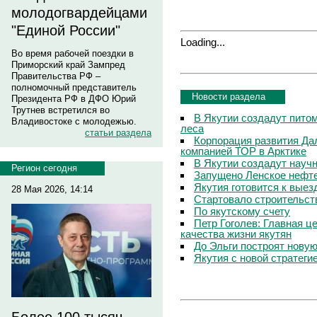
молодогвардейцами
"Единой России"
Loading...
Во время рабочей поездки в
Приморский край Зампред
Правительства РФ –
полномочный представитель
Новости раздела
Президента РФ в ДФО Юрий
Трутнев встретился во
В Якутии создадут пито
Владивостоке с молодежью.
леса
статьи раздела
Корпорация развития Да
компанией ТОР в Арктике
В Якутии создадут науч
Регион сегодня
Запущено Ленское нефт
Якутия готовится к вые
28 Мая 2026, 14:14
Стартовало строительст
По якутскому счету
Петр Гоголев: Главная 
качества жизни якутян
До Эльги построят нову
Якутия с новой стратеги