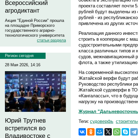
Всероссийский
проекта составляет почти 5
агродиктант
рублей будут выделены из
рублей - из республиканско
Акция "Единой России" прошла
привлечена из других исто
на площадке Приморского
государственного аграрно-
Реализация данного инвест
технологического университета
строить в кооперации с ма
статьи раздела
судостроительными предпри
класса различных типов и 
Регион сегодня
судов, межнавигационный р
флота, а также утилизацию 
28 Мая 2026, 14:16
На современной высокотех
Жатайской верфи будут раб
Руководство республики ра
Жатайской судоверфи в ТО
«Кангалассы», что в будущ
нагрузку на производствен
Журнал "Дальневосточный 
Юрий Трутнев
Теги:
судоверфь
строитель
встретился во
Владивостоке с