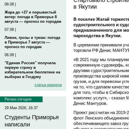
08.08 |
в Якутии
Жара до +27 и порывистый
ветер: погода в Приморье 8
В поселке Жатай торжест
августа — прогноз по городам
судостроительного и суд
07.08 |
предназначенного для мо
пароходства в Якутии.
Ливни, грозы и туман: погода
в Приморье 7 августа —
В церемонии принимали уч
прогноз по городам
торговли РФ Денис МАНТУ
06.08 |
«В 2021 году мы планируем
"Единая Россия" получила
современную судоверфь, ко
первую строку в
другими судостроительным
избирательном бюллетене на
производства широкой номе
выборах в Госдуму
грузов, и для перевозки у
статьи раздела
на то, что сделаем качест
для того, чтобы в Сибирск
комплекс услуг», - сказал
Регион сегодня
Денис Мантуров.
29 Мая 2026, 16:37
Проект рассчитан на 2019-2
Студенты Приморья
флот Ленского объединенно
обеспечивающего завоз гру
написали
объекта в эксплуатацию пл