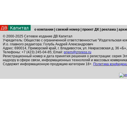
о компании
|
свежий номер
|
проект ДК
|
реклама
|
архи
© 2000-2025 Сетевое издание ДВ Капитал
Учредитель: Общество с ограниченной ответственностью "Издательская ко
И.о. главного редактора: Голубь Андрей Александрович
Адрес: 690014, Приморский край, г. Владивосток, ул. Некрасовская д. 36 «Б»
Телефоны: +7 (423) 245-04-85; Email:
priem@zrpress.ru
Регистрационный номер и дата принятия решения о регистрации: серия Эл
надзору в сфере связи, информационных технологий и массовых коммуник
Содержит информационную продукцию категории 18+.
Политика конфиден