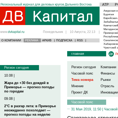
Региональный журнал для деловых кругов Дальнего Востока
АТР
Р
Амурская о
Бурятия
Еврейская 
Забайкаль
Камчатский
Магаданска
www.
dvkapital.ru
Понедельник
|
10 Августа, 22:13
|
Приморски
Республика
О КОМПАНИИ
РЕКЛАМА
АРХИВ
|
ПОДПИСКА
|
RSS
|
Сахалинска
Хабаровски
Чукотский 
главная
Р
Регион сегодня
Компании
Регион сегодня
Часовой пояс
Финансы
10.08 |
Тема номера
Рынки
Жара до +30 без дождей в
Мнение
Отрасль
Приморье — прогноз погоды
по городам
Проект ДК
Инновации
09.08 |
Часовой пояс
2°C в разгар лета: в Приморье
31 Мая 2019, 11:50 |
Часовой
неожиданно похолодает —
прогноз погоды на неделю
Стартовало строите