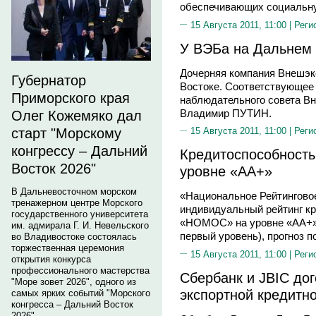
обеспечивающих социальну
15 Августа 2011, 11:00 |
Реги
У ВЭБа на Дальнем 
Дочерняя компания Внешэк
Губернатор
Востоке. Соответствующее 
Приморского края
наблюдательного совета В
Владимир ПУТИН.
Олег Кожемяко дал
старт "Морскому
15 Августа 2011, 11:00 |
Реги
конгрессу – Дальний
Кредитоспособност
Восток 2026"
уровне «АА+»
В Дальневосточном морском
«Национальное Рейтингово
тренажерном центре Морского
индивидуальный рейтинг к
государственного университета
«НОМОС» на уровне «АА+» 
им. адмирала Г. И. Невельского
первый уровень), прогноз п
во Владивостоке состоялась
торжественная церемония
15 Августа 2011, 11:00 |
Реги
открытия конкурса
профессионального мастерства
Сбербанк и JBIC до
"Море зовет 2026", одного из
экспортной кредитн
самых ярких событий "Морского
конгресса – Дальний Восток
2026".