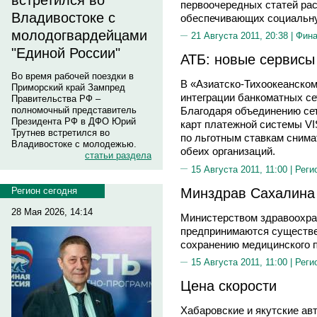
встретился во
первоочередных статей ра
Владивостоке с
обеспечивающих социальну
молодогвардейцами
21 Августа 2011, 20:38 |
Фин
"Единой России"
АТБ: новые сервисы
Во время рабочей поездки в
В «Азиатско-Тихоокеанском
Приморский край Зампред
интеграции банкоматных с
Правительства РФ –
полномочный представитель
Благодаря объединению се
Президента РФ в ДФО Юрий
карт платежной системы VIS
Трутнев встретился во
по льготным ставкам снима
Владивостоке с молодежью.
обеих организаций.
статьи раздела
15 Августа 2011, 11:00 |
Реги
Минздрав Сахалина 
Регион сегодня
28 Мая 2026, 14:14
Министерством здравоохра
предпринимаются существе
сохранению медицинского 
15 Августа 2011, 11:00 |
Реги
Цена скорости
Хабаровские и якутские ав