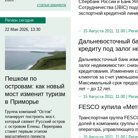
Сбербанк России и Банк Я
статьи раздела
Сотрудничества (JBIC) под
экспортной кредитной линии
Регион сегодня
22 Мая 2026, 13:30
15 Августа 2011, 11:00 |
Реги
Дальневосточный ба
кредиту под залог 
Дальневосточный банк изм
залог недвижимости»: сниз
кредитования. Изменения 
клиентов за счет уменьше
Пешком по
Максимальный срок предост
островам: как новый
лет – до 12 лет.
мост изменит туризм
15 Августа 2011, 11:00 |
Реги
в Приморье
FESCO купила «Мет
Группа компаний "Остов"
планирует построить мост,
Транспортная группа FESC
который свяжет Русский остров
долей в компаниях группы 
с островом Елены. Переправа
оператора, управляющего п
станет первым этапом
масштабного проекта
15 Августа 2011, 11:00 |
Реги