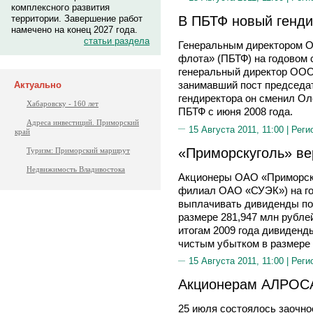
комплексного развития
В ПБТФ новый генди
территории. Завершение работ
намечено на конец 2027 года.
статьи раздела
Генеральным директором О
флота» (ПБТФ) на годовом 
генеральный директор ОО
занимавший пост председат
Актуально
гендиректора он сменил О
Хабаровску - 160 лет
ПБТФ с июня 2008 года.
Адреса инвестиций. Приморский
15 Августа 2011, 11:00 |
Реги
край
«Приморскуголь» ве
Туризм: Приморский маршрут
Недвижимость Владивостока
Акционеры ОАО «Приморску
филиал ОАО «СУЭК») на го
выплачивать дивиденды по 
размере 281,947 млн рубле
итогам 2009 года дивиденд
чистым убытком в размере 
15 Августа 2011, 11:00 |
Реги
Акционерам АЛРОСА
25 июля состоялось заочно