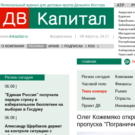
Региональный журнал для деловых кругов Дальнего Востока
АТР
Р
Амурская о
Бурятия
Еврейская 
Забайкаль
Камчатский
Магаданска
www.
dvkapital.ru
Воскресенье
|
09 Августа, 19:17
|
Приморски
Республика
О КОМПАНИИ
РЕКЛАМА
АРХИВ
|
ПОДПИСКА
|
RSS
|
Сахалинска
Хабаровски
Чукотский 
главная
Р
Регион сегодня
Компании
Регион сегодня
Часовой пояс
Финансы
06.08 |
Тема номера
Рынки
"Единая Россия" получила
Мнение
Отрасль
первую строку в
избирательном бюллетене на
Проект ДК
Инновации
выборах в Госдуму
Олег Кожемяко откр
06.08 |
пропуска "Погранич
Александр Щербаков держит
на контроле ситуацию с