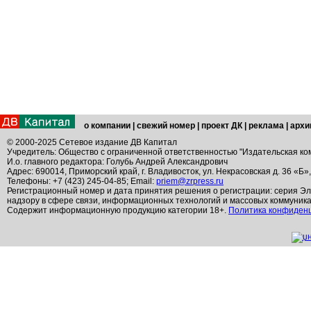
о компании
|
свежий номер
|
проект ДК
|
реклама
|
архи
© 2000-2025 Сетевое издание ДВ Капитал
Учредитель: Общество с ограниченной ответственностью "Издательская ко
И.о. главного редактора: Голубь Андрей Александрович
Адрес: 690014, Приморский край, г. Владивосток, ул. Некрасовская д. 36 «Б»
Телефоны: +7 (423) 245-04-85; Email:
priem@zrpress.ru
Регистрационный номер и дата принятия решения о регистрации: серия Эл
надзору в сфере связи, информационных технологий и массовых коммуник
Содержит информационную продукцию категории 18+.
Политика конфиден