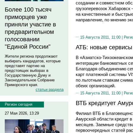
создании и совместном об
грузоперевозок Хабаровск 
Более 100 тысяч
на качественные и быстры
приморцев уже
направление, по мнению эк
приняли участие в
предварительном
15 Августа 2011, 11:00 |
Реги
голосовании
"Единой России"
АТБ: новые сервисы
Жители региона продолжают
В «Азиатско-Тихоокеанском
выбирать кандидатов, которые
интеграции банкоматных с
представят партию на
Благодаря объединению се
предстоящих выборах в
карт платежной системы VIS
Государственную Думу и
по льготным ставкам снима
Законодательное Собрание
Приморского края.
обеих организаций.
статьи раздела
15 Августа 2011, 11:00 |
Реги
ВТБ кредитует Амур
Регион сегодня
Филиал ВТБ в Благовещенс
27 Мая 2026, 13:29
Амурской области кредит в
месяцев. Заемные средств
первоочередных статей ра