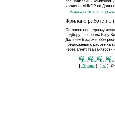
все надбавки и компенсации
холдинга АНКОР на Дальне
15 Августа 2011, 11:00 |
Реги
Фриланс работе не 
Согласно последнему иссл
подбору персонала Kelly Se
Дальнем Востоке, 88% респ
предложения о работе на 
через агентства занятости 
637
638
639
640
648
649
650
651
[
Первая
]
[
<
]
Ст