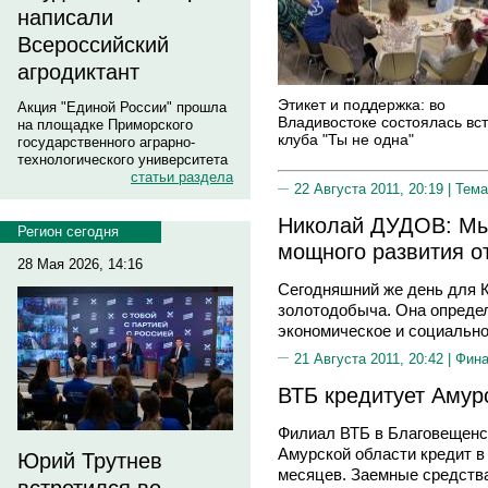
написали
Всероссийский
агродиктант
Этикет и поддержка: во
Акция "Единой России" прошла
Владивостоке состоялась вс
на площадке Приморского
клуба "Ты не одна"
государственного аграрно-
технологического университета
статьи раздела
22 Августа 2011, 20:19 |
Тема
Николай ДУДОВ: Мы
Регион сегодня
мощного развития о
28 Мая 2026, 14:16
Сегодняшний же день для К
золотодобыча. Она определ
экономическое и социально
21 Августа 2011, 20:42 |
Фин
ВТБ кредитует Амур
Филиал ВТБ в Благовещенс
Амурской области кредит в
Юрий Трутнев
месяцев. Заемные средств