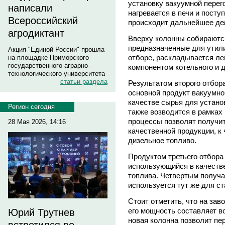
установку вакуумной перег
написали
нагревается в печи и посту
Всероссийский
происходит дальнейшее де
агродиктант
Вверху колонны собираютс
предназначенные для утили
Акция "Единой России" прошла
отборе, раскладывается ле
на площадке Приморского
государственного аграрно-
компонентом котельного и д
технологического университета
статьи раздела
Результатом второго отбор
основной продукт вакуумно
качестве сырья для установ
Регион сегодня
также возводится в рамках
процессы позволят получит
28 Мая 2026, 14:16
качественной продукции, к 
дизельное топливо.
Продуктом третьего отбора
использующийся в качестве
топлива. Четвертым получа
используется тут же для с
Стоит отметить, что на зав
его мощность составляет все
Юрий Трутнев
новая колонна позволит пер