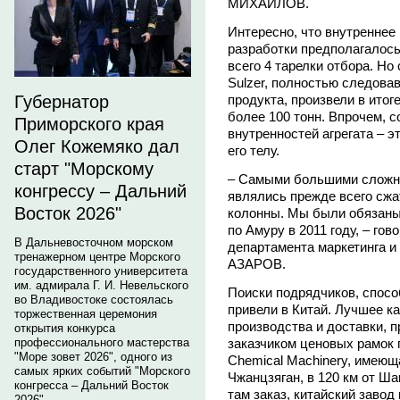
МИХАЙЛОВ.
Интересно, что внутреннее
разработки предполагалось
всего 4 тарелки отбора. Н
Sulzer, полностью следова
Губернатор
продукта, произвели в ито
более 100 тонн. Впрочем, с
Приморского края
внутренностей агрегата – э
Олег Кожемяко дал
его телу.
старт "Морскому
– Самыми большими сложно
конгрессу – Дальний
являлись прежде всего сжа
Восток 2026"
колонны. Мы были обязаны 
по Амуру в 2011 году, – го
В Дальневосточном морском
департамента маркетинга и
тренажерном центре Морского
АЗАРОВ.
государственного университета
им. адмирала Г. И. Невельского
Поиски подрядчиков, спосо
во Владивостоке состоялась
привели в Китай. Лучшее к
торжественная церемония
производства и доставки, 
открытия конкурса
профессионального мастерства
заказчиком ценовых рамок 
"Море зовет 2026", одного из
Chemiсal Machinery, имеющ
самых ярких событий "Морского
Чжанцзяган, в 120 км от Ш
конгресса – Дальний Восток
там заказ, китайский заво
2026".