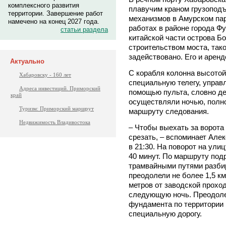
комплексного развития
плавучим краном грузопод
территории. Завершение работ
механизмов в Амурском пар
намечено на конец 2027 года.
работах в районе города Фу
статьи раздела
китайской части острова Б
строительством моста, так
задействовано. Его и аренд
Актуально
С корабля колонна высотой
Хабаровску - 160 лет
специальную телегу, управл
Адреса инвестиций. Приморский
помощью пульта, словно де
край
осуществляли ночью, полн
Туризм: Приморский маршрут
маршруту следования.
Недвижимость Владивостока
– Чтобы выехать за ворота
срезать, – вспоминает Але
в 21:30. На поворот на ул
40 минут. По маршруту подр
трамвайными путями разбир
преодолели не более 1,5 к
метров от заводской проход
следующую ночь. Преодоле
фундамента по территории 
специальную дорогу.