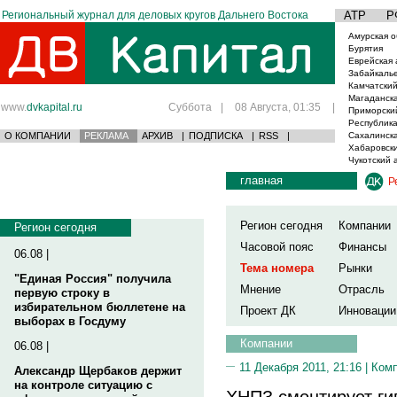
Региональный журнал для деловых кругов Дальнего Востока
АТР
Р
Амурская о
Бурятия
Еврейская 
Забайкаль
Камчатский
Магаданска
www.
dvkapital.ru
Суббота
|
08 Августа, 01:35
|
Приморски
Республика
О КОМПАНИИ
РЕКЛАМА
АРХИВ
|
ПОДПИСКА
|
RSS
|
Сахалинска
Хабаровски
Чукотский 
главная
Р
Регион сегодня
Компании
Регион сегодня
Часовой пояс
Финансы
06.08 |
Тема номера
Рынки
"Единая Россия" получила
Мнение
Отрасль
первую строку в
избирательном бюллетене на
Проект ДК
Инновации
выборах в Госдуму
Компании
06.08 |
11 Декабря 2011, 21:16 |
Ком
Александр Щербаков держит
на контроле ситуацию с
ХНПЗ смонтирует ги