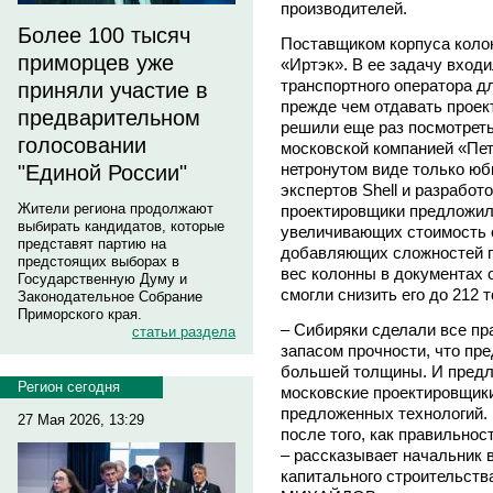
производителей.
Более 100 тысяч
Поставщиком корпуса коло
приморцев уже
«Иртэк». В ее задачу вход
транспортного оператора дл
приняли участие в
прежде чем отдавать проек
предварительном
решили еще раз посмотреть
голосовании
московской компанией «Пет
нетронутом виде только юб
"Единой России"
экспертов Shell и разрабо
Жители региона продолжают
проектировщики предложили
выбирать кандидатов, которые
увеличивающих стоимость о
представят партию на
добавляющих сложностей пр
предстоящих выборах в
вес колонны в документах 
Государственную Думу и
смогли снизить его до 212 т
Законодательное Собрание
Приморского края.
– Сибиряки сделали все пр
статьи раздела
запасом прочности, что пр
большей толщины. И предл
Регион сегодня
московские проектировщик
предложенных технологий.
27 Мая 2026, 13:29
после того, как правильнос
– рассказывает начальник 
капитального строительст