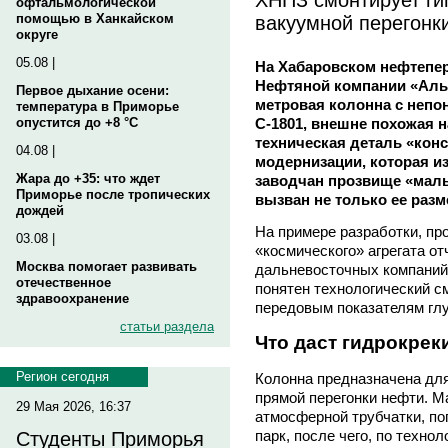
офтальмологической
вакуумной перегонк
помощью в Ханкайском
округе
05.08 |
На Хабаровском нефтепе
Нефтяной компании «Алья
Первое дыхание осени:
метровая колонна с неп
температура в Приморье
С-1801, внешне похожая н
опустится до +8 °C
техническая деталь «кон
04.08 |
модернизации, которая из
Жара до +35: что ждет
заводчан прозвище «малы
Приморье после тропических
вызван не только ее разм
дождей
На примере разработки, про
03.08 |
«космического» агрегата о
Москва помогает развивать
дальневосточных компаний 
отечественное
понятен технологический с
здравоохранение
передовым показателям гл
статьи раздела
Что даст гидрокрек
Регион сегодня
Колонна предназначена для
прямой перегонки нефти. М
29 Мая 2026, 16:37
атмосферной трубчатки, п
парк, после чего, по техноло
Студенты Приморья