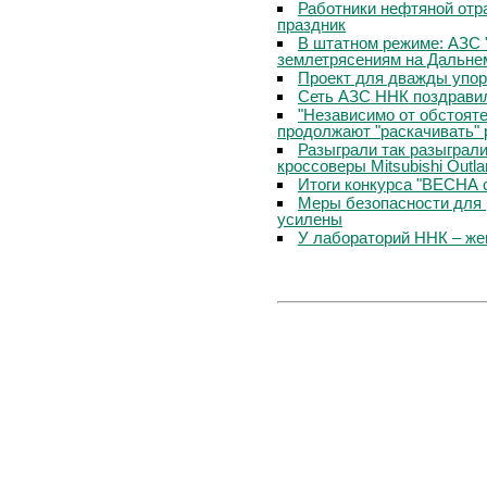
Работники нефтяной отр
праздник
В штатном режиме: АЗС 
землетрясениям на Дальне
Проект для дважды упо
Сеть АЗС ННК поздравил
"Независимо от обстоят
продолжают "раскачивать" 
Разыграли так разыграл
кроссоверы Mitsubishi Outla
Итоги конкурса "ВЕСНА 
Меры безопасности для 
усилены
У лабораторий ННК – же