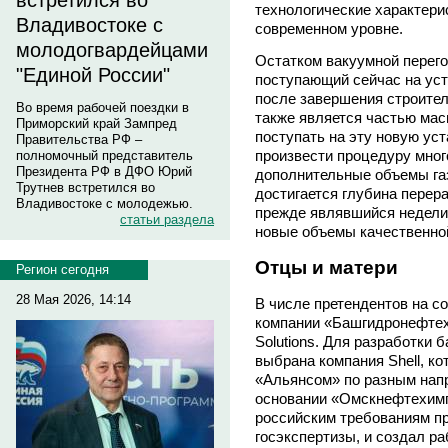
встретился во
технологические характер
Владивостоке с
современном уровне.
молодогвардейцами
Остатком вакуумной перего
"Единой России"
поступающий сейчас на уст
после завершения строител
Во время рабочей поездки в
также является частью мас
Приморский край Зампред
поступать на эту новую уст
Правительства РФ –
произвести процедуру мног
полномочный представитель
Президента РФ в ДФО Юрий
дополнительные объемы газа
Трутнев встретился во
достигается глубина перер
Владивостоке с молодежью.
прежде являвшийся недели
статьи раздела
новые объемы качественно
Отцы и матери
Регион сегодня
28 Мая 2026, 14:14
В числе претендентов на с
компании «Башгидронефтехим
Solutions. Для разработки 
выбрана компания Shell, ко
«Альянсом» по разным напр
основании «Омскнефтехимп
российским требованиям пр
госэкспертизы, и создал р