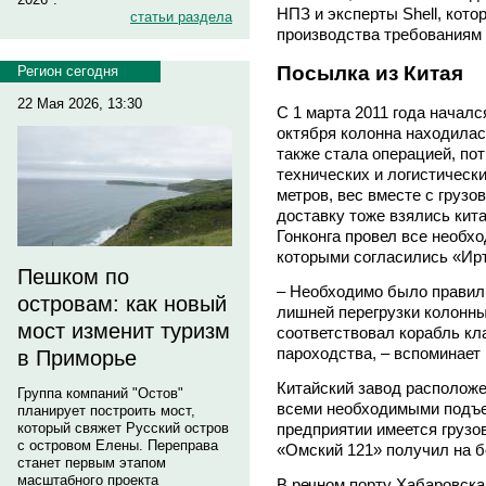
НПЗ и эксперты Shell, кот
статьи раздела
производства требованиям
Посылка из Китая
Регион сегодня
22 Мая 2026, 13:30
С 1 марта 2011 года началс
октября колонна находилас
также стала операцией, п
технических и логистическ
метров, вес вместе с грузо
доставку тоже взялись кит
Гонконга провел все необх
которыми согласились «Ирт
Пешком по
– Необходимо было правиль
островам: как новый
лишней перегрузки колонны
мост изменит туризм
соответствовал корабль кл
пароходства, – вспоминает
в Приморье
Китайский завод расположе
Группа компаний "Остов"
всеми необходимыми подъ
планирует построить мост,
предприятии имеется грузо
который свяжет Русский остров
с островом Елены. Переправа
«Омский 121» получил на б
станет первым этапом
масштабного проекта
В речном порту Хабаровска