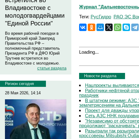
встретился во
Журнал "Дальневосточный 
Владивостоке с
молодогвардейцами
Теги:
РусГидро
РАО ЭС Во
"Единой России"
Во время рабочей поездки в
Приморский край Зампред
Правительства РФ –
полномочный представитель
Loading...
Президента РФ в ДФО Юрий
Трутнев встретился во
Владивостоке с молодежью.
статьи раздела
Новости раздела
Регион сегодня
Нацпроекты выливаются 
Работники нефтяной отр
28 Мая 2026, 14:14
праздник
В штатном режиме: АЗС 
землетрясениям на Дальне
Проект для дважды упо
Сеть АЗС ННК поздравил
"Независимо от обстоят
продолжают "раскачивать" 
Разыграли так разыграл
кроссоверы Mitsubishi Outla