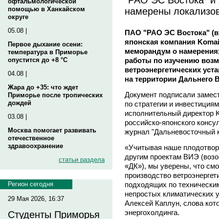
офтальмологической
намерены локализов
помощью в Ханкайском
округе
05.08 |
ПАО "РАО ЭС Востока" (вх
японская компания Komai 
Первое дыхание осени:
меморандум о намерения
температура в Приморье
работы по изучению воз
опустится до +8 °C
ветроэнергетических уст
04.08 |
на территории Дальнего В
Жара до +35: что ждет
Документ подписали замес
Приморье после тропических
дождей
по стратегии и инвестиция
исполнительный директор 
03.08 |
российско-японского консу
Москва помогает развивать
журнал "Дальневосточный к
отечественное
здравоохранение
«Учитывая наше плодотворн
другим проектам ВИЭ (возо
статьи раздела
«ДК»), мы уверены, что см
производство ветроэнергет
подходящих по технически
Регион сегодня
непростых климатических у
29 Мая 2026, 16:37
Алексей Каплун, слова кот
энергохолдинга.
Студенты Приморья