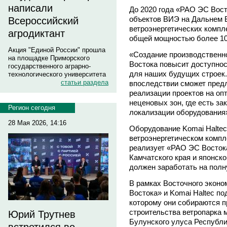
написали
До 2020 года «РАО ЭС Вост
объектов ВИЭ на Дальнем Во
Всероссийский
ветроэнергетических компл
агродиктант
общей мощностью более 10
Акция "Единой России" прошла
«Создание производственн
на площадке Приморского
Востока повысит доступнос
государственного аграрно-
для наших будущих строек.
технологического университета
статьи раздела
впоследствии сможет предл
реализации проектов на оп
неценовых зон, где есть з
Регион сегодня
локализации оборудования»
28 Мая 2026, 14:16
Оборудование Komai Haltec
ветроэнергетическом компл
реализует «РАО ЭС Восток
Камчатского края и японск
должен заработать на полн
В рамках Восточного экон
Востока» и Komai Haltec п
которому они собираются 
строительства ветропарка 
Юрий Трутнев
Булунского улуса Республи