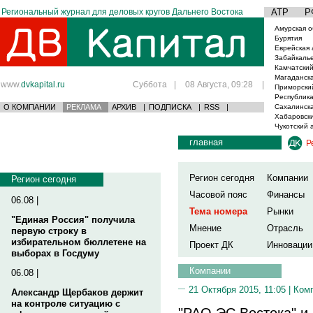
Региональный журнал для деловых кругов Дальнего Востока
АТР
Р
Амурская о
Бурятия
Еврейская 
Забайкаль
Камчатский
Магаданска
www.
dvkapital.ru
Суббота
|
08 Августа, 09:28
|
Приморски
Республика
О КОМПАНИИ
РЕКЛАМА
АРХИВ
|
ПОДПИСКА
|
RSS
|
Сахалинска
Хабаровски
Чукотский 
главная
Р
Регион сегодня
Компании
Регион сегодня
Часовой пояс
Финансы
06.08 |
Тема номера
Рынки
"Единая Россия" получила
Мнение
Отрасль
первую строку в
избирательном бюллетене на
Проект ДК
Инновации
выборах в Госдуму
Компании
06.08 |
21 Октября 2015, 11:05 |
Ком
Александр Щербаков держит
на контроле ситуацию с
"РАО ЭС Востока" и 