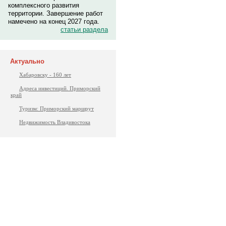
комплексного развития
территории. Завершение работ
намечено на конец 2027 года.
статьи раздела
Актуально
Хабаровску - 160 лет
Адреса инвестиций. Приморский
край
Туризм: Приморский маршрут
Недвижимость Владивостока