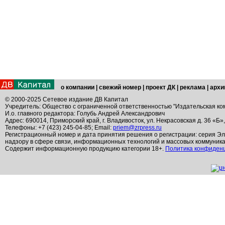
о компании
|
свежий номер
|
проект ДК
|
реклама
|
архи
© 2000-2025 Сетевое издание ДВ Капитал
Учредитель: Общество с ограниченной ответственностью "Издательская ко
И.о. главного редактора: Голубь Андрей Александрович
Адрес: 690014, Приморский край, г. Владивосток, ул. Некрасовская д. 36 «Б»
Телефоны: +7 (423) 245-04-85; Email:
priem@zrpress.ru
Регистрационный номер и дата принятия решения о регистрации: серия Эл
надзору в сфере связи, информационных технологий и массовых коммуник
Содержит информационную продукцию категории 18+.
Политика конфиден