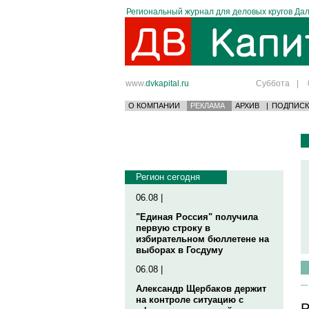
Региональный журнал для деловых кругов Дал
www.
dvkapital.ru
Суббота
|
О КОМПАНИИ
РЕКЛАМА
АРХИВ
|
ПОДПИСК
Регион сегодня
06.08 |
"Единая Россия" получила
первую строку в
избирательном бюллетене на
выборах в Госдуму
06.08 |
Александр Щербаков держит
на контроле ситуацию с
P