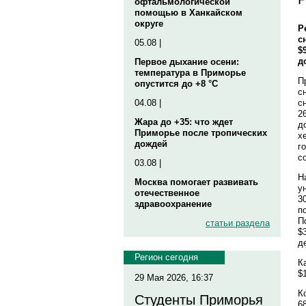
офтальмологической
помощью в Ханкайском
округе
P
с
05.08 |
$
д
Первое дыхание осени:
температура в Приморье
П
опустится до +8 °C
с
с
04.08 |
2
Жара до +35: что ждет
д
Приморье после тропических
х
дождей
г
с
03.08 |
Н
Москва помогает развивать
у
отечественное
3
здравоохранение
п
П
статьи раздела
$
д
Регион сегодня
К
$
29 Мая 2026, 16:37
К
Студенты Приморья
6