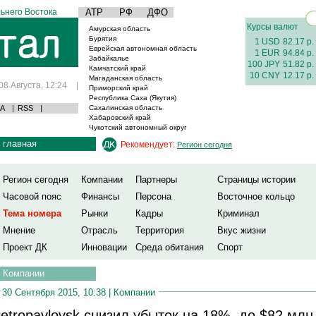
ьнего Востока
АТР
РФ
ДФО
Курсы валют
Амурская область
Бурятия
1 USD
82.17 р.
Еврейская автономная область
1 EUR
94.84 р.
Забайкалье
100 JPY
51.82 р.
Камчатский край
10 CNY
12.17 р.
Магаданская область
08 Августа, 12:24
|
Приморский край
Республика Саха (Якутия)
А
|
RSS
|
Сахалинская область
Хабаровский край
Чукотский автономный округ
главная
Рекомендует:
Регион сегодня
Регион сегодня
Компании
Партнеры
Страницы истории
Часовой пояс
Финансы
Персона
Восточное кольцо
Тема номера
Рынки
Кадры
Криминал
Мнение
Отрасль
Территория
Вкус жизни
Проект ДК
Инновации
Среда обитания
Спорт
Компании
30 Сентября 2015, 10:38 |
Компании
etropavlovsk снизил убыток на 18%, до $82 млн