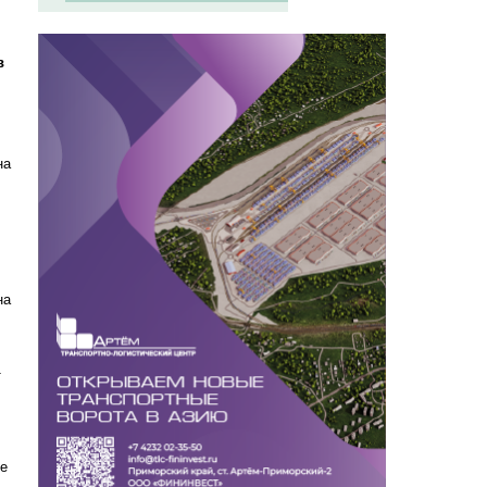
в
на
на
1
ме