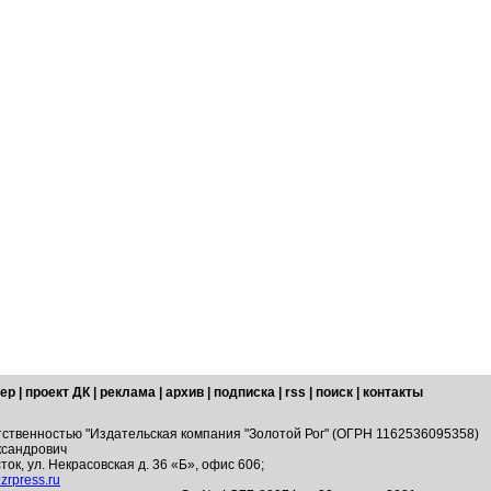
ер
|
проект ДК
|
реклама
|
архив
|
подписка
|
rss
|
поиск
|
контакты
тственностью "Издательская компания "Золотой Рог" (ОГРН 1162536095358)
ксандрович
ток, ул. Некрасовская д. 36 «Б», офис 606;
zrpress.ru