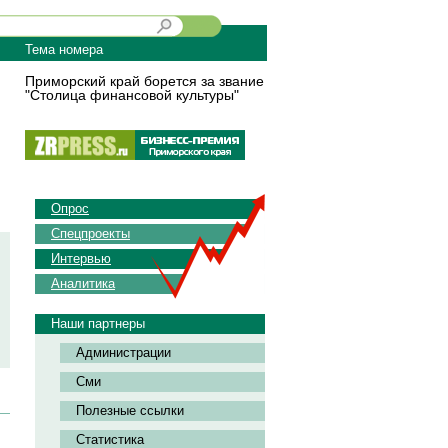
Тема номера
Приморский край борется за звание
"Столица финансовой культуры"
Опрос
Спецпроекты
Интервью
Аналитика
Наши партнеры
Администрации
Сми
Полезные ссылки
Статистика