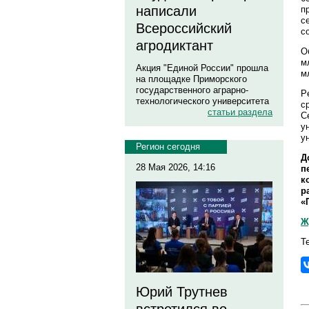
написали
п
с
Всероссийский
с
агродиктант
О
м
Акция "Единой России" прошла
м
на площадке Приморского
государственного аграрно-
P
технологического университета
с
статьи раздела
С
у
у
Регион сегодня
Д
28 Мая 2026, 14:16
п
к
р
«
Ж
Т
Юрий Трутнев