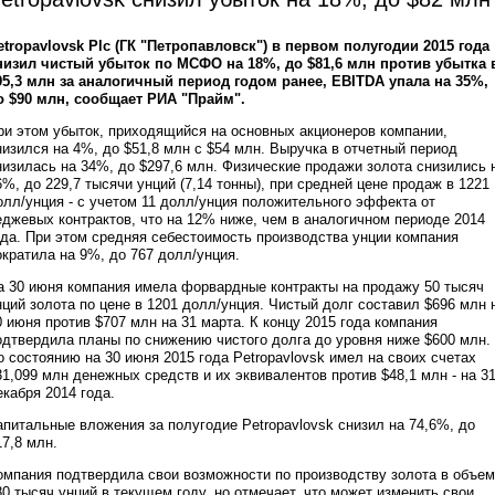
etropavlovsk Plc (ГК "Петропавловск") в первом полугодии 2015 года
низил чистый убыток по МСФО на 18%, до $81,6 млн против убытка 
95,3 млн за аналогичный период годом ранее, EBITDA упала на 35%,
о $90 млн, сообщает РИА "Прайм".
ри этом убыток, приходящийся на основных акционеров компании,
низился на 4%, до $51,8 млн с $54 млн. Выручка в отчетный период
низилась на 34%, до $297,6 млн. Физические продажи золота снизились 
6%, до 229,7 тысячи унций (7,14 тонны), при средней цене продаж в 1221
олл/унция - с учетом 11 долл/унция положительного эффекта от
еджевых контрактов, что на 12% ниже, чем в аналогичном периоде 2014
ода. При этом средняя себестоимость производства унции компания
ократила на 9%, до 767 долл/унция.
а 30 июня компания имела форвардные контракты на продажу 50 тысяч
нций золота по цене в 1201 долл/унция. Чистый долг составил $696 млн 
0 июня против $707 млн на 31 марта. К концу 2015 года компания
одтвердила планы по снижению чистого долга до уровня ниже $600 млн.
о состоянию на 30 июня 2015 года Petropavlovsk имел на своих счетах
31,099 млн денежных средств и их эквивалентов против $48,1 млн - на 3
екабря 2014 года.
апитальные вложения за полугодие Petropavlovsk снизил на 74,6%, до
17,8 млн.
омпания подтвердила свои возможности по производству золота в объе
80 тысяч унций в текущем году, но отмечает, что может изменить свои