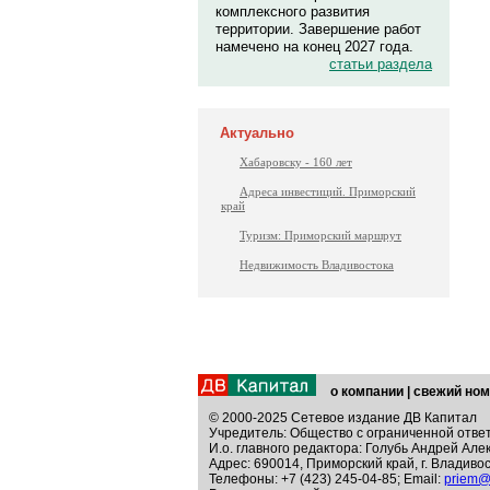
комплексного развития
территории. Завершение работ
намечено на конец 2027 года.
статьи раздела
Актуально
Хабаровску - 160 лет
Адреса инвестиций. Приморский
край
Туризм: Приморский маршрут
Недвижимость Владивостока
о компании
|
свежий ном
© 2000-2025 Сетевое издание ДВ Капитал
Учредитель: Общество с ограниченной отве
И.о. главного редактора: Голубь Андрей Але
Адрес: 690014, Приморский край, г. Владивос
Телефоны: +7 (423) 245-04-85; Email:
priem@