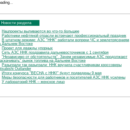
ading...
Новости раздела
Нацпроекты выливаются во что-то большее
Работники нефтяной отрасли встречают профессиональный праздник
В штатном режиме: АЗС "ННК" работали вопреки ЧС и землетрясениям
а Дальнем Востоке
Проект для дважды упорных
Сеть АЗС ННК поздравила дальневосточников с 1 сентября
"Независимо от обстоятельств". Зачем независимые АЗС продолжают
раскачивать" рынок топлива на Дальнем Востоке
Разыграли так разыграли: ННК вручила счастливчикам кроссоверы
tsubishi Outlander
Итоги конкурса "ВЕСНА с ННК!" будут подведены 9 мая
Меры безопасности для работников и посетителей АЗС ННК усилены
У лабораторий ННК – женское лицо