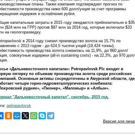
роизводственные планы. Также компания подтверждает прогноз по
ебестоимости производства ниже 600 долл/унция за счет программы
окращения издержек и ослабления рубля.
бщие капитальные затраты в 2015 году ожидаются приблизительно в $35
лн ($24 млн на ГРР) против $97 млн за 2014 год, которые включали $33
лн на геологоразведку.
etropavlovsk в 2014 году снизил производство золота на 15,7% по
равнению с 2013 годом - до 624,5 тысячи унций (19,424 тонны).
ебестоимость производства золота снизилась на 11,9%, до 860 долл/
нция, совокупные издержки (all-in sustaining costs) - на 22,3%, до 970 дол
нция.
осье «Дальневосточного капитала»: Petropavlovsk Plc входит в
ервую пятерку по объемам производства золота среди российских
омпаний. Основные активы сосредоточены в Амурской области, где
аботает четыре горно-гидрометаллургических комбината:
Покровский рудник», «Пионер», «Маломыр» и «Албын».
урнал "Дальневосточный капитал", сентябрь, 2015 год.
еги:
petropavlovsk
Версия для печа