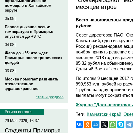
офтальмологической
месяцев втрое
помощью в Ханкайском
округе
05.08 |
Всего на дивиденды пред
рублей
Первое дыхание осени:
температура в Приморье
Совет директоров ПАО "Ок
опустится до +8 °C
Камчатский, одна из круп
04.08 |
России) рекомендовал акци
ноября принять решение о 
Жара до +35: что ждет
месяцев 2018 года из расче
Приморье после тропических
дождей
85,32 рубля на обыкновенн
Дальний Восток" со ссылко
03.08 |
По итогам 9 месяцев 2017 
Москва помогает развивать
999,953 млн рублей из рас
отечественное
здравоохранение
1 рубль на одну привилеги
выплаты могут сократиться
статьи раздела
Журнал "Дальневосточный
Регион сегодня
Теги:
Камчатский край
Оке
29 Мая 2026, 16:37
Студенты Приморья