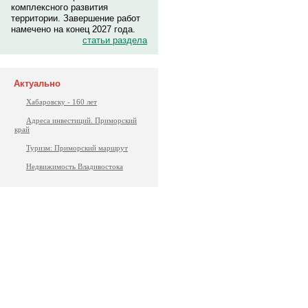
комплексного развития
территории. Завершение работ
намечено на конец 2027 года.
статьи раздела
Актуально
Хабаровску - 160 лет
Адреса инвестиций. Приморский
край
Туризм: Приморский маршрут
Недвижимость Владивостока