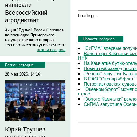
написали
Всероссийский
Loading...
агродиктант
Акция "Единой России" прошла
на площадке Приморского
Новости раздела
государственного аграрно-
технологического университета
"СиГМА" впервые получ
статьи раздела
Волонтеры Камчатки смо
ННК
На Камчатке бутик-отел
Регион сегодня
Новый рыбозавод постро
"Ренова" запустит Бара
28 Мая 2026, 14:16
В ПАО "Океанрыбфлот" 
Петропавловская судове
"Океанрыбфлот" может с
втрое
"Золото Камчатки" взяло
СиГМА запустила Озерн
Юрий Трутнев