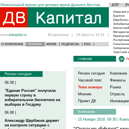
Региональный журнал для деловых кругов Дальнего Востока
АТР
Р
Амурская о
Бурятия
Еврейская 
Забайкаль
Камчатский
Магаданска
www.
dvkapital.ru
Воскресенье
|
09 Августа, 16:33
|
Приморски
Республика
О КОМПАНИИ
РЕКЛАМА
АРХИВ
|
ПОДПИСКА
|
RSS
|
Сахалинска
Хабаровски
Чукотский 
главная
Р
Регион сегодня
Компании
Регион сегодня
Часовой пояс
Финансы
06.08 |
Тема номера
Рынки
"Единая Россия" получила
Мнение
Отрасль
первую строку в
избирательном бюллетене на
Проект ДК
Инновации
выборах в Госдуму
Компании
06.08 |
15 Ноября 2018, 09:30 |
Комп
Александр Щербаков держит
на контроле ситуацию с
"Океанрыбфлот" мож