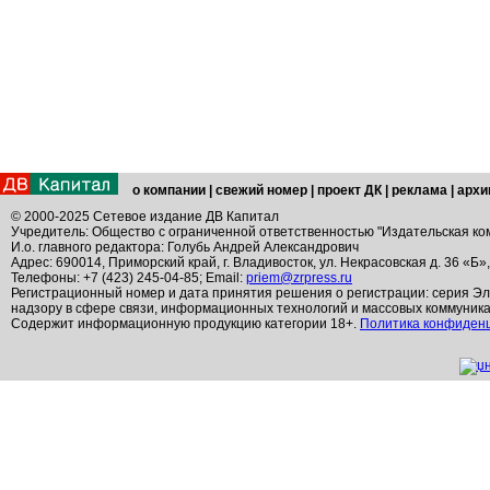
о компании
|
свежий номер
|
проект ДК
|
реклама
|
архи
© 2000-2025 Сетевое издание ДВ Капитал
Учредитель: Общество с ограниченной ответственностью "Издательская ко
И.о. главного редактора: Голубь Андрей Александрович
Адрес: 690014, Приморский край, г. Владивосток, ул. Некрасовская д. 36 «Б»
Телефоны: +7 (423) 245-04-85; Email:
priem@zrpress.ru
Регистрационный номер и дата принятия решения о регистрации: серия Эл
надзору в сфере связи, информационных технологий и массовых коммуник
Содержит информационную продукцию категории 18+.
Политика конфиден