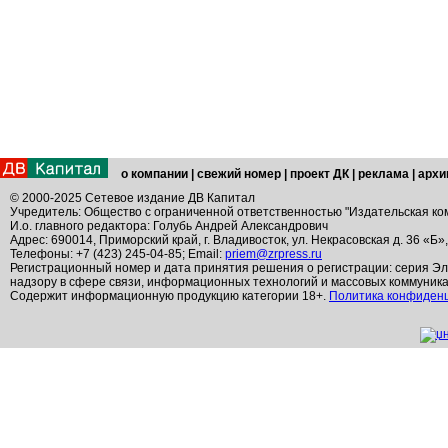
о компании
|
свежий номер
|
проект ДК
|
реклама
|
архи
© 2000-2025 Сетевое издание ДВ Капитал
Учредитель: Общество с ограниченной ответственностью "Издательская ко
И.о. главного редактора: Голубь Андрей Александрович
Адрес: 690014, Приморский край, г. Владивосток, ул. Некрасовская д. 36 «Б»
Телефоны: +7 (423) 245-04-85; Email:
priem@zrpress.ru
Регистрационный номер и дата принятия решения о регистрации: серия Эл
надзору в сфере связи, информационных технологий и массовых коммуник
Содержит информационную продукцию категории 18+.
Политика конфиден