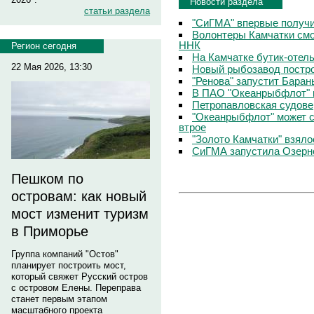
Новости раздела
статьи раздела
"СиГМА" впервые получ
Волонтеры Камчатки смо
ННК
Регион сегодня
На Камчатке бутик-отел
22 Мая 2026, 13:30
Новый рыбозавод постро
"Ренова" запустит Бара
В ПАО "Океанрыбфлот" 
Петропавловская судове
"Океанрыбфлот" может с
втрое
"Золото Камчатки" взяло
СиГМА запустила Озерн
Пешком по
островам: как новый
мост изменит туризм
в Приморье
Группа компаний "Остов"
планирует построить мост,
который свяжет Русский остров
с островом Елены. Переправа
станет первым этапом
масштабного проекта