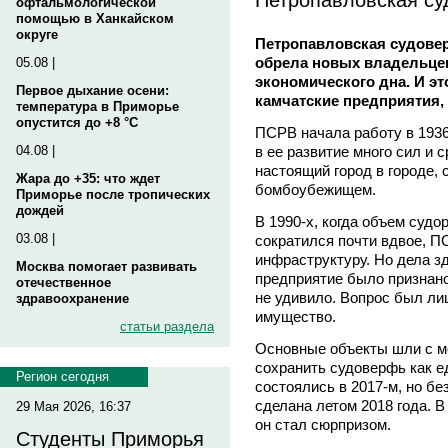
офтальмологической
помощью в Ханкайском
округе
Петропавловская судовер
обрела новых владельцев
05.08 |
экономического дна. И эт
Первое дыхание осени:
камчатские предприятия, 
температура в Приморье
опустится до +8 °C
ПСРВ начала работу в 1936
в ее развитие много сил и 
04.08 |
настоящий город в городе, 
Жара до +35: что ждет
бомбоубежищем.
Приморье после тропических
дождей
В 1990-х, когда объем суд
03.08 |
сократился почти вдвое, П
инфраструктуру. Но дела з
Москва помогает развивать
предприятие было признано
отечественное
не удивило. Вопрос был лиш
здравоохранение
имущество.
статьи раздела
Основные объекты шли с м
сохранить судоверфь как е
Регион сегодня
состоялись в 2017-м, но б
сделана летом 2018 года. В
29 Мая 2026, 16:37
он стал сюрпризом.
Студенты Приморья