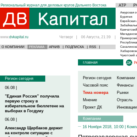
Региональный журнал для деловых кругов Дальнего Востока
АТР
Р
Амурская о
Бурятия
Еврейская 
Забайкаль
Камчатский
Магаданска
www.
dvkapital.ru
Четверг
|
06 Августа, 21:39
|
Приморски
Республика
О КОМПАНИИ
РЕКЛАМА
АРХИВ
|
ПОДПИСКА
|
RSS
|
Сахалинска
Хабаровски
Чукотский 
главная
Р
Регион сегодня
Компании
Регион сегодня
Часовой пояс
Финансы
06.08 |
Тема номера
Рынки
"Единая Россия" получила
Мнение
Отрасль
первую строку в
избирательном бюллетене на
Проект ДК
Инновации
выборах в Госдуму
Компании
06.08 |
16 Ноября 2018, 10:00 |
Комп
Александр Щербаков держит
на контроле ситуацию с
Петропавловская су