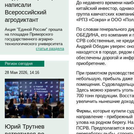
До недавнего времени наи
написали
китайский инвестор, однак
Всероссийский
группа камчатских компан
агродиктант
«РПЗ «Сокра» и ООО «Пол
По словам генерального д
Акция "Единой России" прошла
на площадке Приморского
ОБЕДИНА, его компания и п
государственного аграрно-
СРВ собственные, не креди
технологического университета
Андрей Обедин уверен: оно 
статьи раздела
находятся в городе, рядом 
обеспечены дорогой и инфр
приобретение.
Регион сегодня
При грамотном руководстве
28 Мая 2026, 14:16
небольшую, прибыль даже 
помещения. Судовладельцы 
Здесь можно хранить уголь
700 тонн продукции. Восста
увеличить нынешние доход
Фирмы, которые купили суд
направление - прибрежный 
улова на родном берегу. На
Юрий Трутнев
ПСРВ. Предполагается восс
переработку рыбы, строить