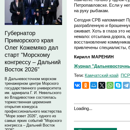
Петропавловске. Если у нег
на руку рыбакам.
Сегодня СРВ напоминает Пр
разграбленную и брошенную
оживает. Хоть в глаза это н
Губернатор
немало: отсыпана дорога, о
Приморского края
восстановление коммуникац
Олег Кожемяко дал
привлечены специалисты,
старт "Морскому
Кирилл МАРЕНИН
конгрессу – Дальний
Журнал "Дальневосточный
Восток 2026"
Теги:
Камчатский край
ПСР
В Дальневосточном морском
тренажерном центре Морского
государственного университета
им. адмирала Г. И. Невельского
во Владивостоке состоялась
торжественная церемония
открытия конкурса
Loading...
профессионального мастерства
"Море зовет 2026", одного из
самых ярких событий "Морского
конгресса – Дальний Восток
2026".