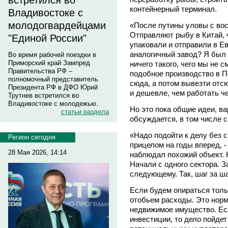
встретился во
контейнерный терминал.
Владивостоке с
молодогвардейцами
«После путины уловы с вос
Отправляют рыбу в Китай, 
"Единой России"
упаковали и отправили в Ев
аналогичный завод? Я был 
Во время рабочей поездки в
Приморский край Зампред
ничего такого, чего мы не 
Правительства РФ –
подобное производство в П
полномочный представитель
сюда, а потом вывезти отс
Президента РФ в ДФО Юрий
и дешевле, чем работать че
Трутнев встретился во
Владивостоке с молодежью.
Но это пока общие идеи, ва
статьи раздела
обсуждается, в том числе 
«Надо подойти к делу без с
Регион сегодня
прицелом на годы вперед, -
28 Мая 2026, 14:14
наблюдал похожий объект. 
Начали с одного сектора. 
следующему. Так, шаг за ш
Если будем опираться тольк
отобьем расходы. Это нор
недвижимое имущество. Ес
инвестиции, то дело пойде