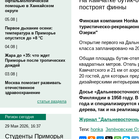
офтальмологической
построят финны
помощью в Ханкайском
округе
05.08 |
Финская компания Honka 
туристическо-рекреацион
Первое дыхание осени:
Озерки"
температура в Приморье
опустится до +8 °C
Открытие первого на Дальн
04.08 |
класса запланировано на 20
Жара до +35: что ждет
Общая площадь бутик-отеля
Приморье после тропических
квадратных метров. Отель 
дождей
Камчатского и 21 км от аэр
03.08 |
20 гостей, для которых пре
дизайнерскими интерьерами
Москва помогает развивать
отечественное
Досье «Дальневосточного
здравоохранение
Финляндии в 1958 году. В
статьи раздела
года и специализируется
дерева, так и на реализа
Регион сегодня
Журнал "Дальневосточный
29 Мая 2026, 16:37
Теги:
honka
Зелёновские О
Студенты Приморья