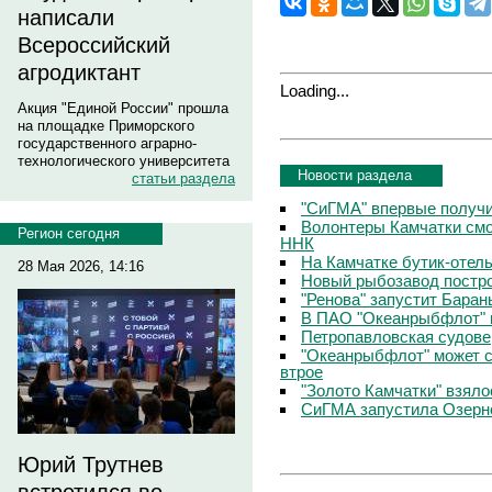
написали
Всероссийский
агродиктант
Loading...
Акция "Единой России" прошла
на площадке Приморского
государственного аграрно-
технологического университета
Новости раздела
статьи раздела
"СиГМА" впервые получ
Волонтеры Камчатки смо
Регион сегодня
ННК
На Камчатке бутик-отел
28 Мая 2026, 14:16
Новый рыбозавод постро
"Ренова" запустит Бара
В ПАО "Океанрыбфлот" 
Петропавловская судове
"Океанрыбфлот" может с
втрое
"Золото Камчатки" взяло
СиГМА запустила Озерн
Юрий Трутнев