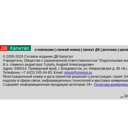
о компании
|
свежий номер
|
проект ДК
|
реклама
|
архи
© 2000-2025 Сетевое издание ДВ Капитал
Учредитель: Общество с ограниченной ответственностью "Издательская ко
И.о. главного редактора: Голубь Андрей Александрович
Адрес: 690014, Приморский край, г. Владивосток, ул. Некрасовская д. 36 «Б»
Телефоны: +7 (423) 245-04-85; Email:
priem@zrpress.ru
Регистрационный номер и дата принятия решения о регистрации: серия Эл
надзору в сфере связи, информационных технологий и массовых коммуник
Содержит информационную продукцию категории 18+.
Политика конфиден