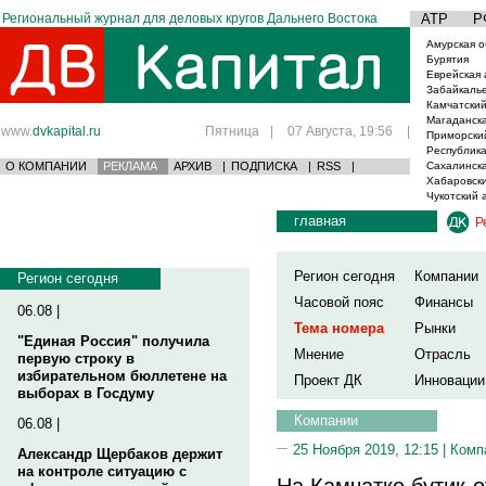
Региональный журнал для деловых кругов Дальнего Востока
АТР
Р
Амурская о
Бурятия
Еврейская 
Забайкаль
Камчатский
Магаданска
www.
dvkapital.ru
Пятница
|
07 Августа, 19:56
|
Приморски
Республика
О КОМПАНИИ
РЕКЛАМА
АРХИВ
|
ПОДПИСКА
|
RSS
|
Сахалинска
Хабаровски
Чукотский 
главная
Р
Регион сегодня
Компании
Регион сегодня
Часовой пояс
Финансы
06.08 |
Тема номера
Рынки
"Единая Россия" получила
Мнение
Отрасль
первую строку в
избирательном бюллетене на
Проект ДК
Инновации
выборах в Госдуму
Компании
06.08 |
25 Ноября 2019, 12:15 |
Комп
Александр Щербаков держит
на контроле ситуацию с
На Камчатке бутик-