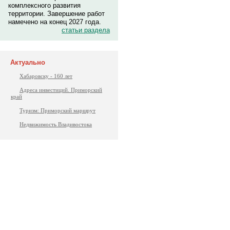
комплексного развития
территории. Завершение работ
намечено на конец 2027 года.
статьи раздела
Актуально
Хабаровску - 160 лет
Адреса инвестиций. Приморский
край
Туризм: Приморский маршрут
Недвижимость Владивостока