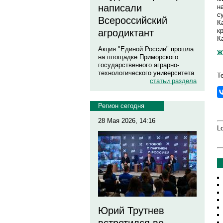
написали
н
с
Всероссийский
К
к
агродиктант
К
Акция "Единой России" прошла
Ж
на площадке Приморского
государственного аграрно-
технологического университета
Т
статьи раздела
Регион сегодня
28 Мая 2026, 14:16
Lo
Юрий Трутнев