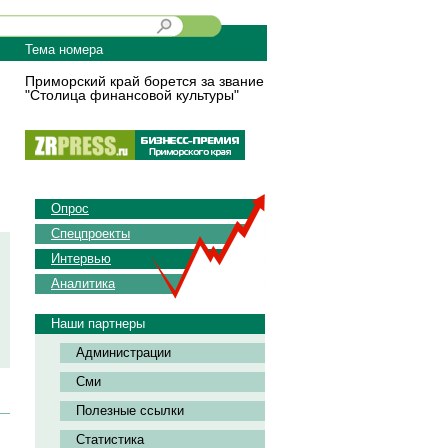
Тема номера
Приморский край борется за звание
"Столица финансовой культуры"
Опрос
Спецпроекты
Интервью
Аналитика
Наши партнеры
Администрации
Сми
Полезные ссылки
Статистика