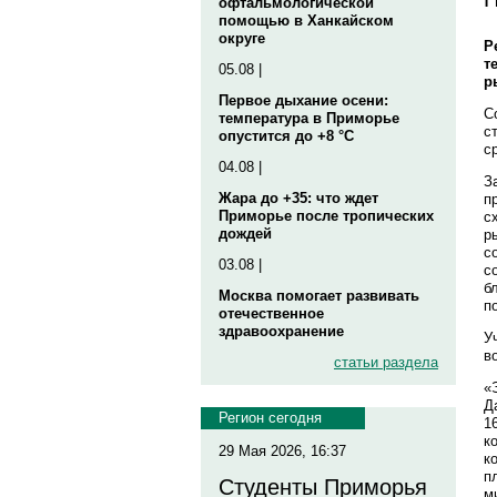
офтальмологической
помощью в Ханкайском
округе
Р
т
05.08 |
р
Первое дыхание осени:
С
температура в Приморье
с
опустится до +8 °C
с
04.08 |
З
Жара до +35: что ждет
п
Приморье после тропических
с
дождей
р
с
03.08 |
с
б
Москва помогает развивать
п
отечественное
здравоохранение
У
в
статьи раздела
«
Д
Регион сегодня
1
к
29 Мая 2026, 16:37
к
п
Студенты Приморья
м