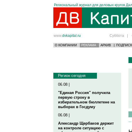
Региональный журнал для деловых кругов Дал
www.
dvkapital.ru
Суббота
|
О КОМПАНИИ
РЕКЛАМА
АРХИВ
|
ПОДПИСК
Регион сегодня
06.08 |
"Единая Россия" получила
первую строку в
избирательном бюллетене на
выборах в Госдуму
06.08 |
Александр Щербаков держит
на контроле ситуацию с
Н