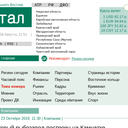
ьнего Востока
АТР
РФ
ДФО
Курсы валют
Амурская область
Бурятия
1 USD
82.17 р.
Еврейская автономная область
1 EUR
94.84 р.
Забайкалье
100 JPY
51.82 р.
Камчатский край
10 CNY
12.17 р.
Магаданская область
08 Августа, 11:51
|
Приморский край
Республика Саха (Якутия)
А
|
RSS
|
Сахалинская область
Хабаровский край
Чукотский автономный округ
главная
Рекомендует:
Регион сегодня
Регион сегодня
Компании
Партнеры
Страницы истории
Часовой пояс
Финансы
Персона
Восточное кольцо
Тема номера
Рынки
Кадры
Криминал
Мнение
Отрасль
Территория
Вкус жизни
Проект ДК
Инновации
Среда обитания
Спорт
Компании
23 Октября 2019, 11:30 |
Компании
|
овый рыбозавод построен на Камчатке