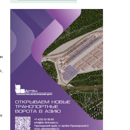
нн
т
с,
ил