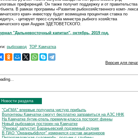
алоговых преференций. Он также получит поддержку и от правительства
убъекта. В рамках программы «Развитие рыбохозяйственного комп- лекс
амчатского края» инвестору будет возмещена процентная ставка по
редиту», - цитирует пресс-служба министра рыбного хозяйства
амчатского края Андрея ЗДЕТОВЕТСКОГО.
урнал "Дальневосточный капитал", октябрь, 2019 год.
еги:
рыбозавод
ТОР Камчатка
Версия для печа
ading...
Новости раздела
"СиГМА" впервые получила чистую прибыль
Волонтеры Камчатки смогут бесплатно заправиться на АЗС ННК
На Камчатке бутик-отель премиум-класса построят финны
Новый рыбозавод построен на Камчатке
"Ренова" запустит Бараньевский подземный рудник
В ПАО "Океанрыбфлот" изменился состав акционеров
Петропавловская судоверфь: подъем с глубины