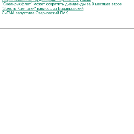
"Океанрыбфлот" может сократить дивиденды за 9 месяцев втрое
"Золото Камчатки" взялось за Бараньевский
СиГМА запустила Озерновский ГМК