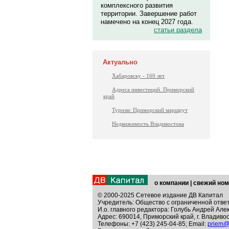
комплексного развития
территории. Завершение работ
намечено на конец 2027 года.
статьи раздела
Актуально
Хабаровску - 160 лет
Адреса инвестиций. Приморский
край
Туризм: Приморский маршрут
Недвижимость Владивостока
о компании
|
свежий ном
© 2000-2025 Сетевое издание ДВ Капитал
Учредитель: Общество с ограниченной отве
И.о. главного редактора: Голубь Андрей Але
Адрес: 690014, Приморский край, г. Владивос
Телефоны: +7 (423) 245-04-85; Email:
priem@