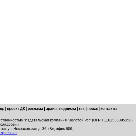
ер
|
проект ДК
|
реклама
|
архив
|
подписка
|
rss
|
поиск
|
контакты
тственностью "Издательская компания "Золотой Рог" (ОГРН 1162536095358)
ксандрович
ток, ул. Некрасовская д. 36 «Б», офис 606;
zrpress.ru