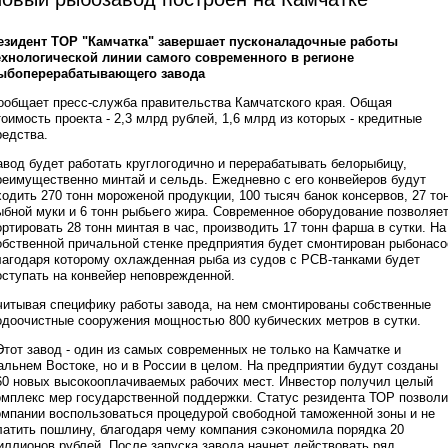
езидент ТОР "Камчатка" завершает пусконаладочные работы
ехнологической линии самого современного в регионе
ыбоперерабатывающего завода
ообщает пресс-служба правительства Камчатского края. Общая
тоимость проекта - 2,3 млрд рублей, 1,6 млрд из которых - кредитные
редства.
авод будет работать круглогодично и перерабатывать белорыбицу,
реимущественно минтай и сельдь. Ежедневно с его конвейеров будут
ходить 270 тонн мороженой продукции, 100 тысяч банок консервов, 27 то
ыбной муки и 6 тонн рыбьего жира. Современное оборудование позволяе
ортировать 28 тонн минтая в час, производить 17 тонн фарша в сутки. На
обственной причальной стенке предприятия будет смонтирован рыбонасо
лагодаря которому охлажденная рыба из судов с РСВ-танками будет
оступать на конвейер неповрежденной.
читывая специфику работы завода, на нем смонтированы собственные
одоочистные сооружения мощностью 800 кубических метров в сутки.
Этот завод - один из самых современных не только на Камчатке и
альнем Востоке, но и в России в целом. На предприятии будут созданы
60 новых высокооплачиваемых рабочих мест. Инвестор получил целый
омплекс мер государственной поддержки. Статус резидента ТОР позвол
омпании воспользоваться процедурой свободной таможенной зоны и не
латить пошлину, благодаря чему компания сэкономила порядка 20
иллионов рублей. После запуска завода начнет действовать ряд