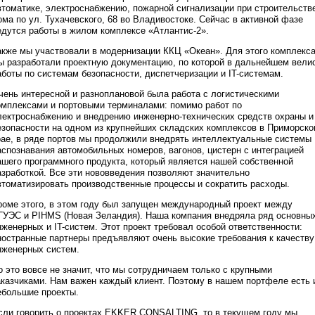
втоматике, электроснабжению, пожарной сигнализации при строительств
ома по ул. Тухачевского, 68 во Владивостоке. Сейчас в активной фазе
едутся работы в жилом комплексе «Атлантис-2».
акже мы участвовали в модернизации ККЦ «Океан». Для этого комплекс
ы разработали проектную документацию, по которой в дальнейшем вели
аботы по системам безопасности, диспетчеризации и IT-системам.
чень интересной и разноплановой была работа с логистическими
омплексами и портовыми терминалами: помимо работ по
лектроснабжению и внедрению инженерно-технических средств охраны и
езопасности на одном из крупнейших складских комплексов в Приморск
рае, в ряде портов мы продолжили внедрять интеллектуальные системы
аспознавания автомобильных номеров, вагонов, цистерн с интеграцией
ашего программного продукта, который является нашей собственной
азработкой. Все эти нововведения позволяют значительно
втоматизировать производственные процессы и сократить расходы.
роме этого, в этом году был запущен международный проект между
ГУЭС и PIHMS (Новая Зеландия). Наша компания внедряла ряд основны
нженерных и IT-систем. Этот проект требовал особой ответственности:
ностранные партнеры предъявляют очень высокие требования к качеству
нженерных систем.
о это вовсе не значит, что мы сотрудничаем только с крупными
аказчиками. Нам важен каждый клиент. Поэтому в нашем портфеле есть 
ебольшие проекты.
сли говорить о проектах EKKER CONSALTING, то в текущем году мы