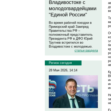
Владивостоке с
а
д
молодогвардейцами
в
"Единой России"
Т
м
Во время рабочей поездки в
р
Приморский край Зампред
Правительства РФ –
О
полномочный представитель
к
Президента РФ в ДФО Юрий
э
Трутнев встретился во
б
Владивостоке с молодежью.
к
статьи раздела
р
н
р
Регион сегодня
а
28 Мая 2026, 14:14
К
В
и
и
и
Н
з
н
Е