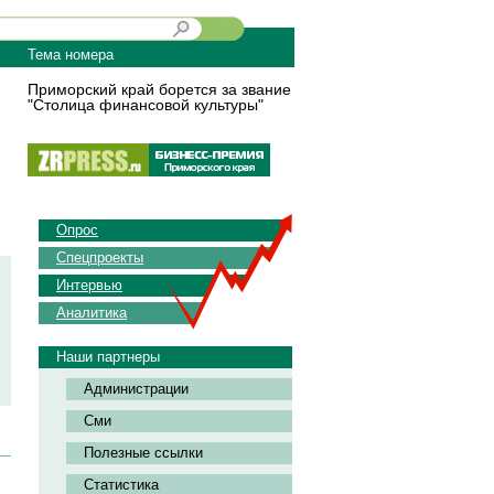
Тема номера
Приморский край борется за звание
"Столица финансовой культуры"
Опрос
Спецпроекты
Интервью
Аналитика
Наши партнеры
Администрации
Сми
Полезные ссылки
Статистика