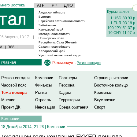
ьнего Востока
АТР
РФ
ДФО
Курсы валют
Амурская область
Бурятия
1 USD
80.93 р.
Еврейская автономная область
1 EUR
93.19 р.
Забайкалье
100 JPY
51.37 р.
Камчатский край
10 CNY
11.97 р.
Магаданская область
06 Августа, 13:17
|
Приморский край
Республика Саха (Якутия)
А
|
RSS
|
Сахалинская область
Хабаровский край
Чукотский автономный округ
главная
Рекомендует:
Регион сегодня
Регион сегодня
Компании
Партнеры
Страницы истории
Часовой пояс
Финансы
Персона
Восточное кольцо
Тема номера
Рынки
Кадры
Криминал
Мнение
Отрасль
Территория
Вкус жизни
Проект ДК
Инновации
Среда обитания
Спорт
Компании
18 Декабря 2014, 21:26 |
Компании
 уходящем году компания EKKER приняла