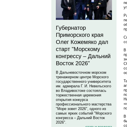
п
у
Р
п
о
Губернатор
п
Приморского края
С
Олег Кожемяко дал
с
старт "Морскому
В
п
конгрессу – Дальний
з
Восток 2026"
C
с
В Дальневосточном морском
о
тренажерном центре Морского
Т
государственного университета
а
им. адмирала Г. И. Невельского
п
во Владивостоке состоялась
п
торжественная церемония
Н
открытия конкурса
«
профессионального мастерства
п
"Море зовет 2026", одного из
самых ярких событий "Морского
В
конгресса – Дальний Восток
б
2026".
с
статьи раздела