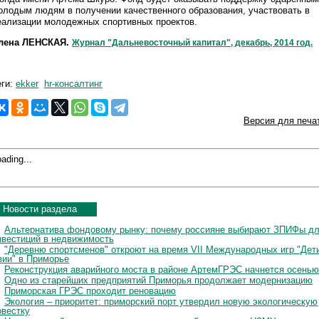
олодым людям в получении качественного образования, участвовать в
еализации молодежных спортивных проектов.
лена ЛЕНСКАЯ.
Журнал "Дальневосточный капитал", декабрь, 2014 год.
еги:
ekker
hr-консалтинг
Версия для печа
ading...
Новости раздела
Альтернатива фондовому рынку: почему россияне выбирают ЗПИФы д
нвестиций в недвижимость
"Деревню спортсменов" откроют на время VII Международных игр "Дет
зии" в Приморье
Реконструкция аварийного моста в районе АртемГРЭС начнется осенью
Одно из старейших предприятий Приморья продолжает модернизацию
Приморская ГРЭС проходит реновацию
Экология – приоритет: приморский порт утвердил новую экологическую
овестку