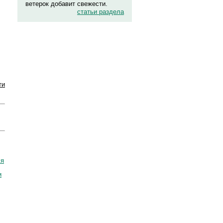
ветерок добавит свежести.
статьи раздела
ти
ля
и