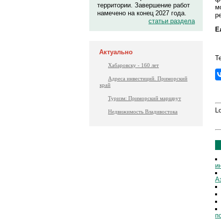
территории. Завершение работ
м
намечено на конец 2027 года.
р
статьи раздела
Е
Актуально
Т
Хабаровску - 160 лет
Адреса инвестиций. Приморский
край
Туризм: Приморский маршрут
Lo
Недвижимость Владивостока
и
А
п