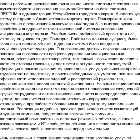
ровели работы по расширению функциональности системы электронного
окументооборота и управления взаимодействием на базе системы
IRECTUM в администрации Уссурийского городского округа. Аналогичну
истему внедрили в Администрации морских портов Приморского края.
араллельно с реализацией вышеуказанных задач был выигран аукцион н
азработку и внедрение автоматизированной системы управления
униципальными услугами. Это был очень амбициозный проект для нас,
оскольку он уникален для Приморья. Работы по данному аукциону были
ыполнены в полном объеме, и данная система была введена в
ромышленную эксплуатацию. Она позволила достичь сокращения сроков
 повышения прозрачности процесса управления муниципальными
слугами, обеспечения достоверности, тем самым - повышения доверия к
ласти со стороны граждан, целостности и актуальности согласуемой
нформации в рамках оказания муниципальных услуг, уменьшения времен
 трудозатрат на подготовку и поиск необходимых документов, повышения
ффективности исполнения заданий и распоряжений руководства,
лучшения контроля исполнительской дисциплины. Нашими специалиста
азработана уникальная система календарного планирования ежедневной
агрузки сотрудников и автоматизированная система распределения задач
 целом, данная система позволила исключить коррупционную
оставляющую при работе с обращениями граждан за муниципальными
слугами. Реализация подобных проектов расширила список компетенций
отрудников компании, предоставила возможность получить
ополнительный опыт работы на сложных режимных объектах, а также
оказала заказчикам и ИТ-сообществу региона, что специалисты компании
пособны решать любые поставленные перед ними задачи.
чень интересным с точки зрения реализации стал комплекс услуг по