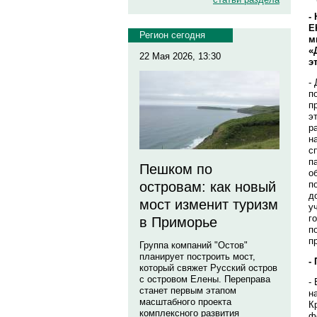
-
E
Регион сегодня
м
«
22 Мая 2026, 13:30
э
-
п
п
э
р
н
с
п
Пешком по
о
п
островам: как новый
д
мост изменит туризм
у
г
в Приморье
п
п
Группа компаний "Остов"
планирует построить мост,
-
который свяжет Русский остров
с островом Елены. Переправа
-
станет первым этапом
н
масштабного проекта
К
комплексного развития
ф