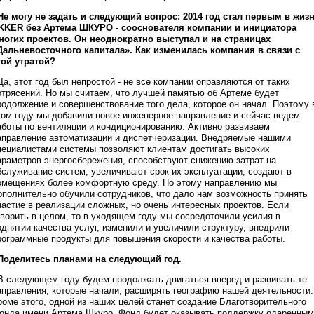
 Не могу не задать и следующий вопрос: 2014 год стал первым в жиз
KKER без Артема ШКУРО - сооснователя компании и инициатора
ногих проектов. Он неоднократно выступал и на страницах
Дальневосточного капитала». Как изменилась компания в связи с
той утратой?
 Да, этот год был непростой - не все компании оправляются от таких
отрясений. Но мы считаем, что лучшей памятью об Артеме будет
родолжение и совершенствование того дела, которое он начал. Поэтому 
том году мы добавили новое инженерное направление и сейчас ведем
аботы по вентиляции и кондиционированию. Активно развиваем
аправление автоматизации и диспетчеризации. Внедряемые нашими
пециалистами системы позволяют клиентам достигать высоких
араметров энергосбережения, способствуют снижению затрат на
бслуживание систем, увеличивают срок их эксплуатации, создают в
омещениях более комфортную среду. По этому направлению мы
ополнительно обучили сотрудников, что дало нам возможность принять
частие в реализации сложных, но очень интересных проектов. Если
оворить в целом, то в уходящем году мы сосредоточили усилия в
однятии качества услуг, изменили и увеличили структуру, внедрили
рограммные продукты для повышения скорости и качества работы.
 Поделитесь планами на следующий год.
 В следующем году будем продолжать двигаться вперед и развивать те
аправления, которые начали, расширять географию нашей деятельности.
роме этого, одной из наших целей станет создание Благотворительного
онда имени Артема Шкуро. Фонд будет оказывать поддержку одаренным