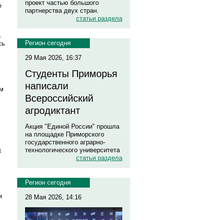
проект частью большого
е
партнерства двух стран.
статьи раздела
а
Регион сегодня
сь
29 Мая 2026, 16:37
Студенты Приморья
написали
ом
Всероссийский
агродиктант
Акция "Единой России" прошла
на площадке Приморского
государственного аграрно-
технологического университета
х
статьи раздела
Регион сегодня
и
28 Мая 2026, 14:16