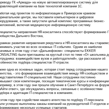
ереводу ГК «Армада» на новую автоматизированную систему для
правляющей компании на базе технологий компании 1C.
аботая над проектом по информатизации в Приморском краевом
еринатальном центре, мы поставили компьютерное и цифровое
борудование, а также запустили целый комплекс программных бизнес-
риложений, включая медицинскую информационную систему.
пециалисты направления HR-консалтинга способствуют формированию I
ообщества Дальнего Востока,
 рамках развития направления рекрутинга и HR-консалтинга мы стараем
ринимать участие во всех основных IT-cобытиях. Одним из наиболее
начимых в этом году стал «Дальинфоком»: специалисты EKKER
ONSALTING были приглашены на круглый стол по теме «От школьника д
отрудника: взаимодействие вузов и работодателей», где рассказали об
собенностях подбора специалистов IT-отрасли.
акже одна из основных задач, которая стоит перед сотрудниками нашего
гентства, - это формирование взаимодействия между HR-сообществом и
редставителями IT-специальностей. Наши сотрудники постоянно
овышают свои компетенции, посещая тематические курсы и конференции
апример, в этом году они прошли обучение в Санкт-Петербурге на фору
нАйти ответ», где обсуждались вопросы, связанные с особенностями
одбора и адаптации IT-специалистов в компаниях.
 этом году при содействии нашего агентства по подбору IT-персонала
ыли успешно выполнены заказы компаний на руководителей IT-отделов и
формировано несколько успешных стартапов.