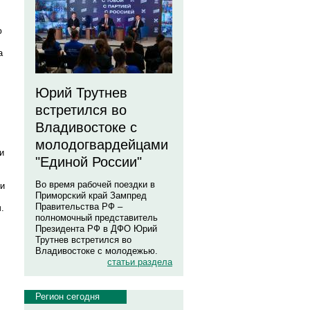
ю
а
Юрий Трутнев
встретился во
Владивостоке с
молодогвардейцами
и
"Единой России"
Во время рабочей поездки в
ми
Приморский край Зампред
Правительства РФ –
.
полномочный представитель
Президента РФ в ДФО Юрий
Трутнев встретился во
Владивостоке с молодежью.
статьи раздела
Регион сегодня