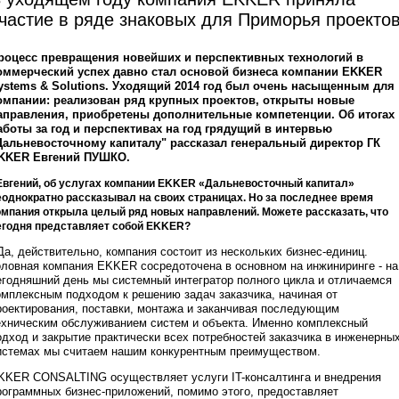
частие в ряде знаковых для Приморья проекто
роцесс превращения новейших и перспективных технологий в
оммерческий успех давно стал основой бизнеса компании EKKER
ystems & Solutions. Уходящий 2014 год был очень насыщенным для
омпании: реализован ряд крупных проектов, открыты новые
аправления, приобретены дополнительные компетенции. Об итогах
аботы за год и перспективах на год грядущий в интервью
Дальневосточному капиталу" рассказал генеральный директор ГК
KKER Евгений ПУШКО.
 Евгений, об услугах компании EKKER «Дальневосточный капитал»
еоднократно рассказывал на своих страницах. Но за последнее время
омпания открыла целый ряд новых направлений. Можете рассказать, что
егодня представляет собой EKKER?
 Да, действительно, компания состоит из нескольких бизнес-единиц.
оловная компания EKKER сосредоточена в основном на инжиниринге - на
егодняшний день мы системный интегратор полного цикла и отличаемся
омплексным подходом к решению задач заказчика, начиная от
роектирования, поставки, монтажа и заканчивая последующим
ехническим обслуживанием систем и объекта. Именно комплексный
одход и закрытие практически всех потребностей заказчика в инженерны
истемах мы считаем нашим конкурентным преимуществом.
KKER CONSALTING осуществляет услуги IT-консалтинга и внедрения
рограммных бизнес-приложений, помимо этого, предоставляет