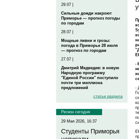
29.07 |
у
Сильные дожди накроют
Приморье — прогноз погоды
П
по городам
к
S
28.07 |
к
н
Мощные ливни и грозы:
р
погода в Приморье 28 июля
"
— прогноз по городам
E
27.07 |
-
Дмитрий Медведев: в новую
н
Народную программу
к
"Единой России" поступило
с
почти три миллиона
-
предложений
Г
статьи раздела
с
к
п
Регион сегодня
т
п
29 Мая 2026, 16:37
с
Студенты Приморья
E
п