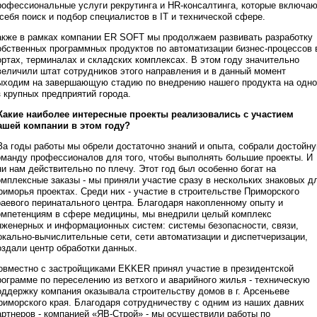
рофессиональные услуги рекрутинга и HR-консалтинга, которые включа
 себя поиск и подбор специалистов в IT и технической сфере.
акже в рамках компании ER SOFT мы продолжаем развивать разработку
обственных программных продуктов по автоматизации бизнес-процессов 
ортах, терминалах и складских комплексах. В этом году значительно
величили штат сотрудников этого направления и в данный момент
ыходим на завершающую стадию по внедрению нашего продукта на одн
з крупных предприятий города.
 Какие наиболее интересные проекты реализовались с участием
ашей компании в этом году?
 За годы работы мы обрели достаточно знаний и опыта, собрали достойн
оманду профессионалов для того, чтобы выполнять большие проекты. И
ни нам действительно по плечу. Этот год был особенно богат на
омплексные заказы - мы приняли участие сразу в нескольких знаковых д
риморья проектах. Среди них - участие в строительстве Приморского
раевого перинатального центра. Благодаря накопленному опыту и
омпетенциям в сфере медицины, мы внедрили целый комплекс
нженерных и информационных систем: системы безопасности, связи,
окально-вычислительные сети, сети автоматизации и диспетчеризации,
оздали центр обработки данных.
овместно с застройщиками EKKER принял участие в президентской
рограмме по переселению из ветхого и аварийного жилья - техническую
оддержку компания оказывала строительству домов в г. Арсеньеве
риморского края. Благодаря сотрудничеству с одним из наших давних
артнеров - компанией «ЯВ-Строй» - мы осуществили работы по