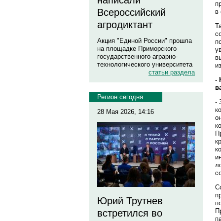
написали
п
Всероссийский
в
агродиктант
Т
с
Акция "Единой России" прошла
п
на площадке Приморского
у
государственного аграрно-
в
технологического университета
и
статьи раздела
-
в
Регион сегодня
-
к
28 Мая 2026, 14:16
о
к
П
к
к
и
л
с
С
п
Юрий Трутнев
п
П
встретился во
п