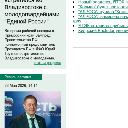
встретился во
Новый владелец ЯТЭК пр
Владивостоке с
"Колмар" будет поставл
"АЛРОСА" купила "Крист
молодогвардейцами
"АЛРОСА" намерена нача
году
"Единой России"
ЯТЭК оставила прибыль 
Кипрский Backstar увели
Во время рабочей поездки в
Приморский край Зампред
Правительства РФ –
полномочный представитель
Президента РФ в ДФО Юрий
Трутнев встретился во
Владивостоке с молодежью.
статьи раздела
Регион сегодня
28 Мая 2026, 14:14