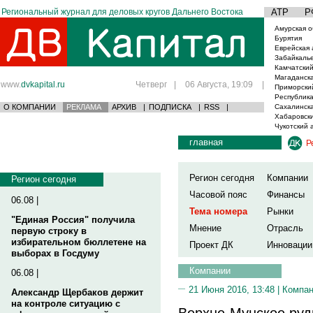
Региональный журнал для деловых кругов Дальнего Востока
АТР
Р
Амурская о
Бурятия
Еврейская 
Забайкаль
Камчатский
Магаданска
www.
dvkapital.ru
Четверг
|
06 Августа, 19:09
|
Приморски
Республика
О КОМПАНИИ
РЕКЛАМА
АРХИВ
|
ПОДПИСКА
|
RSS
|
Сахалинска
Хабаровски
Чукотский 
главная
Р
Регион сегодня
Компании
Регион сегодня
Часовой пояс
Финансы
06.08 |
Тема номера
Рынки
"Единая Россия" получила
Мнение
Отрасль
первую строку в
избирательном бюллетене на
Проект ДК
Инновации
выборах в Госдуму
Компании
06.08 |
21 Июня 2016, 13:48 |
Компа
Александр Щербаков держит
на контроле ситуацию с
Верхне-Мунское руд