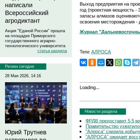
Выход предприятия на про
написали
год (проектная мощность - 
Всероссийский
запасы алмазов оцениваютс
агродиктант
освоения месторождения - д
Акция "Единой России" прошла
Журнал "Дальневосточный
на площадке Приморского
государственного аграрно-
технологического университета
статьи раздела
Теги:
АЛРОСА
Регион сегодня
28 Мая 2026, 14:16
Loading...
Новости раздела
ФРДВ предоставит 5,5 м
Правительство ухватил
"Алроса" снизила добыч
Юрий Трутнев
"АЛРОСА" ожидает восст