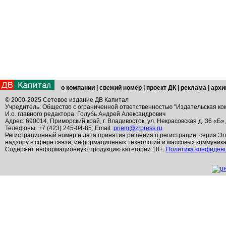
о компании
|
свежий номер
|
проект ДК
|
реклама
|
архи
© 2000-2025 Сетевое издание ДВ Капитал
Учредитель: Общество с ограниченной ответственностью "Издательская ко
И.о. главного редактора: Голубь Андрей Александрович
Адрес: 690014, Приморский край, г. Владивосток, ул. Некрасовская д. 36 «Б»
Телефоны: +7 (423) 245-04-85; Email:
priem@zrpress.ru
Регистрационный номер и дата принятия решения о регистрации: серия Эл
надзору в сфере связи, информационных технологий и массовых коммуник
Содержит информационную продукцию категории 18+.
Политика конфиден