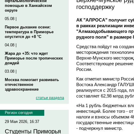
офтальмологической
господдержку
помощью в Ханкайском
округе
05.08 |
АК "АЛРОСА" получит су
в рамках реализации инв
Первое дыхание осени:
"Алмазодобывающего пре
температура в Приморье
рудного поля" в размере 
опустится до +8 °C
04.08 |
Средства пойдут на создан
месторождения технологиче
Жара до +35: что ждет
Верхне-Мунского месторож
Приморье после тропических
дождей
Соответствующее решение 
России.
03.08 |
Как отметил министр Росси
Москва помогает развивать
Востока Александр ГАЛУШК
отечественное
здравоохранение
реализуется с 2015 года, 
составляет 62,98 млрд рубл
статьи раздела
«На 1 рубль бюджетных вло
инвестиций. Более того - от
Регион сегодня
налоги и взносы объемом 4
29 Мая 2026, 16:37
государственные инвестиции
- подчеркнул министр.
Студенты Приморья