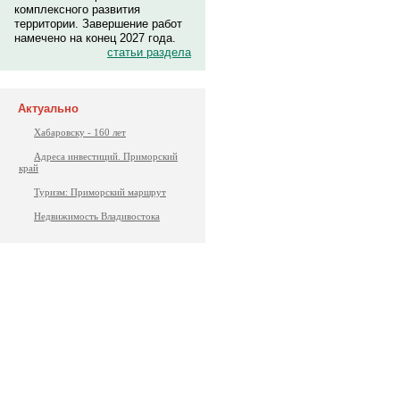
комплексного развития
территории. Завершение работ
намечено на конец 2027 года.
статьи раздела
Актуально
Хабаровску - 160 лет
Адреса инвестиций. Приморский
край
Туризм: Приморский маршрут
Недвижимость Владивостока