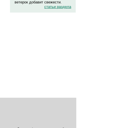
ветерок добавит свежести.
статьи раздела