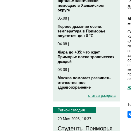
офтальмологической
а
помощью в Ханкайском
округе
05.08 |
А
м
Первое дыхание осени:
температура в Приморье
С
опустится до +8 °C
К
«
04.08 |
г
о
Жара до +35: что ждет
з
Приморье после тропических
с
дождей
с
м
03.08 |
п
Москва помогает развивать
а
отечественное
здравоохранение
Ж
статьи раздела
Т
Регион сегодня
29 Мая 2026, 16:37
Студенты Приморья