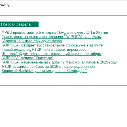
ading...
Новости раздела
ФРДВ предоставит 5,5 млрд на Нежданинскую ЛЭП в Якутии
Правительство ухватило компанию "АЛРОСА" за алмазы
"Алроса" снизила добычу алмазов
"АЛРОСА" ожидает восстановление спроса уже в августе
Новый владелец ЯТЭК привел своих директоров
"Колмар" будет поставлять коксующийся уголь китайцам
"АЛРОСА" купила "Кристалл"
"АЛРОСА" намерена начать добычу Майских алмазов в 2025 году
ЯТЭК оставила прибыль за 2018 г. нераспределенной
Кипрский Backstar увеличил долю в "Селигдаре"