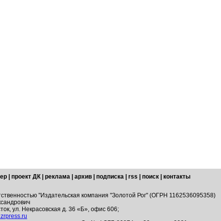
ер
|
проект ДК
|
реклама
|
архив
|
подписка
|
rss
|
поиск
|
контакты
тственностью "Издательская компания "Золотой Рог" (ОГРН 1162536095358)
ксандрович
ток, ул. Некрасовская д. 36 «Б», офис 606;
zrpress.ru