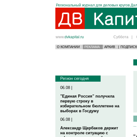
Региональный журнал для деловых кругов Дал
www.
dvkapital.ru
Суббота
|
О КОМПАНИИ
РЕКЛАМА
АРХИВ
|
ПОДПИСК
Регион сегодня
06.08 |
"Единая Россия" получила
первую строку в
избирательном бюллетене на
выборах в Госдуму
06.08 |
Александр Щербаков держит
на контроле ситуацию с
"