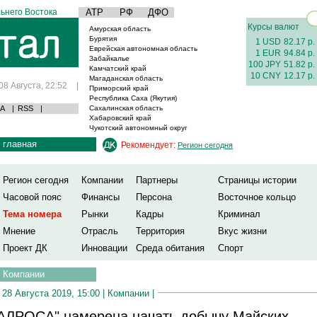
ьнего Востока
АТР
РФ
ДФО
Курсы валют
Амурская область
Бурятия
1 USD
82.17 р.
Еврейская автономная область
1 EUR
94.84 р.
Забайкалье
100 JPY
51.82 р.
Камчатский край
10 CNY
12.17 р.
Магаданская область
08 Августа, 22:52
|
Приморский край
Республика Саха (Якутия)
А
|
RSS
|
Сахалинская область
Хабаровский край
Чукотский автономный округ
главная
Рекомендует:
Регион сегодня
Регион сегодня
Компании
Партнеры
Страницы истории
Часовой пояс
Финансы
Персона
Восточное кольцо
Тема номера
Рынки
Кадры
Криминал
Мнение
Отрасль
Территория
Вкус жизни
Проект ДК
Инновации
Среда обитания
Спорт
Компании
28 Августа 2019, 15:00 |
Компании
|
АЛРОСА" намерена начать добычу Майских