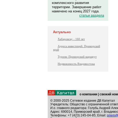
комплексного развития
территории. Завершение работ
намечено на конец 2027 года.
статьи раздела
Актуально
Хабаровску - 160 лет
Адреса инвестиций. Приморский
край
Туризм: Приморский маршрут
Недвижимость Владивостока
о компании
|
свежий ном
© 2000-2025 Сетевое издание ДВ Капитал
Учредитель: Общество с ограниченной отве
И.о. главного редактора: Голубь Андрей Але
Адрес: 690014, Приморский край, г. Владивос
Телефоны: +7 (423) 245-04-85; Email:
priem@