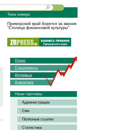
Тема номера
Приморский край борется за звание
"Столица финансовой культуры"
Опрос
Спецпроекты
Интервью
Аналитика
Наши партнеры
Администрации
Сми
Полезные ссылки
Статистика