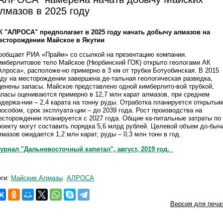
лмазов в 2025 году
К "АЛРОСА" предполагает в 2025 году начать добычу алмазов на
есторождении Майское в Якутии
ообщает РИА «Прайм» со ссылкой на презентацию компании.
имберлитовое тело Майское (Нюрбинский ГОК) открыто геологами АК
Алроса», расположе-но примерно в 3 км от трубки Ботуобинская. В 2015
оду на месторождении завершена де-тальная геологическая разведка,
ценены запасы. Майское представлено одной кимберлито-вой трубкой,
апасы оцениваются примерно в 12,7 млн карат алмазов, при среднем
одержа-нии – 2,4 карата на тонну руды. Отработка планируется открытым
пособом, срок эксплуата-ции – до 2039 года. Рост производства на
есторождении планируется с 2027 года. Общие ка-питальные затраты по
роекту могут составить порядка 5,6 млрд рублей. Целевой объем до-быч
лмазов ожидается 1,2 млн карат, руды – 0,3 млн тонн в год.
урнал "Дальневосточный капитал", август, 2019 год.
еги:
Майские Алмазы
АЛРОСА
Версия для печа