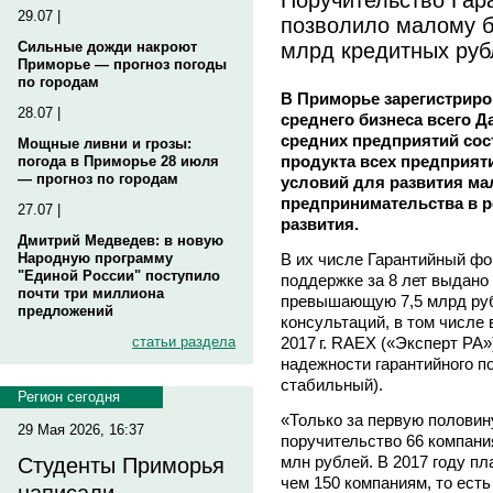
29.07 |
позволило малому б
млрд кредитных руб
Сильные дожди накроют
Приморье — прогноз погоды
по городам
В Приморье зарегистриро
28.07 |
среднего бизнеса всего Д
средних предприятий сос
Мощные ливни и грозы:
продукта всех предприяти
погода в Приморье 28 июля
— прогноз по городам
условий для развития ма
предпринимательства в р
27.07 |
развития.
Дмитрий Медведев: в новую
В их числе Гарантийный фо
Народную программу
"Единой России" поступило
поддержке за 8 лет выдано
почти три миллиона
превышающую 7,5 млрд руб
предложений
консультаций, в том числе
2017 г. RAEX («Эксперт РА
статьи раздела
надежности гарантийного по
стабильный).
Регион сегодня
«Только за первую половин
29 Мая 2026, 16:37
поручительство 66 компани
млн рублей. В 2017 году п
Студенты Приморья
чем 150 компаниям, то есть