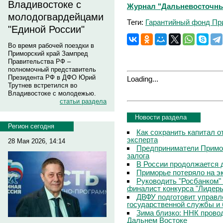
Владивостоке с
Журнал "Дальневосточный 
молодогвардейцами
Теги:
Гарантийный фонд Пр
"Единой России"
Во время рабочей поездки в
Приморский край Зампред
Правительства РФ –
полномочный представитель
Президента РФ в ДФО Юрий
Loading...
Трутнев встретился во
Владивостоке с молодежью.
статьи раздела
Новости раздела
Регион сегодня
Как сохранить капитал о
эксперта
28 Мая 2026, 14:14
Предприниматели Примор
залога
В России продолжается 
Приморье потеряло на э
Руководить "Росбанком"
финалист конкурса "Лидер
ДВФУ подготовит управл
государственной службы и 
Зима близко: ННК прово
Дальнем Востоке