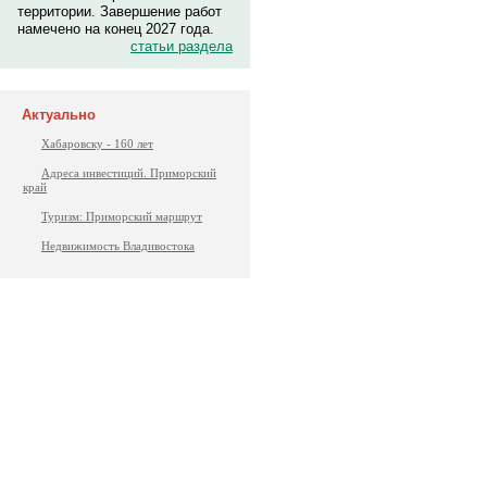
территории. Завершение работ
намечено на конец 2027 года.
статьи раздела
Актуально
Хабаровску - 160 лет
Адреса инвестиций. Приморский
край
Туризм: Приморский маршрут
Недвижимость Владивостока