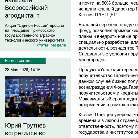
написали
и почти на 50% больше, чем
Всероссийский
исполнительный директор Г
Ксения ПЛЕТЦЕР.
агродиктант
Большой перечень продукто
Акция "Единой России" прошла
фонд, позволил приморски
на площадке Приморского
государственного аграрно-
планы и внедрить новые пр
технологического университета
специально разработан дл
статьи раздела
деятельности, резидентов 
Специальные условия пору
моногородов.
Регион сегодня
Продукт «Успех» интересе
28 Мая 2026, 14:16
поручительство Гарантийно
данном случае бизнес полу
вознаграждения Фонда.Гар
поручительством и кредит
Максимальный срок кредита
оформлении в рамках госкон
Ксения Плетцер уверена, ч
времена и в любой стране 
Юрий Трутнев
ответственность, поэтому 
государства и институтов р
встретился во