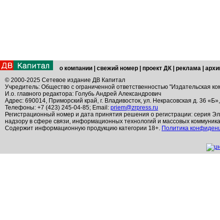
о компании
|
свежий номер
|
проект ДК
|
реклама
|
архи
© 2000-2025 Сетевое издание ДВ Капитал
Учредитель: Общество с ограниченной ответственностью "Издательская ко
И.о. главного редактора: Голубь Андрей Александрович
Адрес: 690014, Приморский край, г. Владивосток, ул. Некрасовская д. 36 «Б»
Телефоны: +7 (423) 245-04-85; Email:
priem@zrpress.ru
Регистрационный номер и дата принятия решения о регистрации: серия Эл
надзору в сфере связи, информационных технологий и массовых коммуник
Содержит информационную продукцию категории 18+.
Политика конфиден