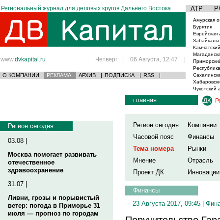
Региональный журнал для деловых кругов Дальнего Востока
АТР
Р
Амурская о
Бурятия
Еврейская 
Забайкаль
Камчатский
Магаданска
www.
dvkapital.ru
Четверг
|
06 Августа, 12:47
|
Приморски
Республика
О КОМПАНИИ
РЕКЛАМА
АРХИВ
|
ПОДПИСКА
|
RSS
|
Сахалинска
Хабаровски
Чукотский 
главная
Р
Регион сегодня
Компании
Регион сегодня
Часовой пояс
Финансы
03.08 |
Тема номера
Рынки
Москва помогает развивать
Мнение
Отрасль
отечественное
здравоохранение
Проект ДК
Инновации
31.07 |
Финансы
Ливни, грозы и порывистый
23 Августа 2017, 09:45 |
Фин
ветер: погода в Приморье 31
июля — прогноз по городам
Поручительство Гар