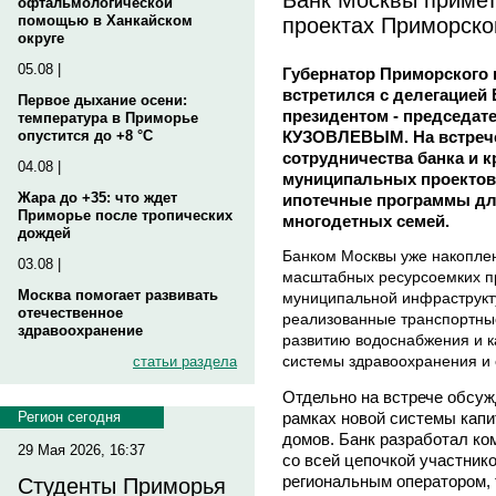
офтальмологической
проектах Приморско
помощью в Ханкайском
округе
05.08 |
Губернатор Приморског
встретился с делегацией 
Первое дыхание осени:
президентом - председа
температура в Приморье
КУЗОВЛЕВЫМ. На встрече
опустится до +8 °C
сотрудничества банка и 
04.08 |
муниципальных проектов 
Жара до +35: что ждет
ипотечные программы дл
Приморье после тропических
многодетных семей.
дождей
Банком Москвы уже накопле
03.08 |
масштабных ресурсоемких пр
Москва помогает развивать
муниципальной инфраструкт
отечественное
реализованные транспортные
здравоохранение
развитию водоснабжения и 
системы здравоохранения и
статьи раздела
Отдельно на встрече обсуж
рамках новой системы капи
Регион сегодня
домов. Банк разработал к
29 Мая 2026, 16:37
со всей цепочкой участнико
региональным оператором, 
Студенты Приморья