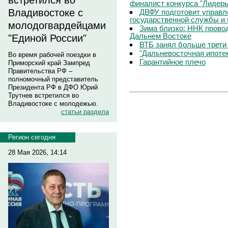
встретился во
финалист конкурса "Лидер
Владивостоке с
ДВФУ подготовит управл
государственной службы и 
молодогвардейцами
Зима близко: ННК прово
Дальнем Востоке
"Единой России"
ВТБ занял больше трети
"Дальневосточная ипоте
Во время рабочей поездки в
Гарантийное плечо
Приморский край Зампред
Правительства РФ –
полномочный представитель
Президента РФ в ДФО Юрий
Трутнев встретился во
Владивостоке с молодежью.
статьи раздела
Регион сегодня
28 Мая 2026, 14:14