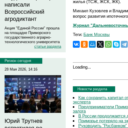
жилья (ТСЖ, ЖСК, ЖК).
написали
Михаил Кузовлев и Владим
Всероссийский
вопрос развития ипотечного
агродиктант
Журнал "Дальневосточный
Акция "Единой России" прошла
на площадке Приморского
Теги:
Банк Москвы
государственного аграрно-
технологического университета
статьи раздела
Регион сегодня
Loading...
28 Мая 2026, 14:16
Новости раздела
Как сохранить капитал о
эксперта
Предприниматели Примор
залога
В России продолжается 
Юрий Трутнев
Приморье потеряло на э
Руководить "Росбанком"