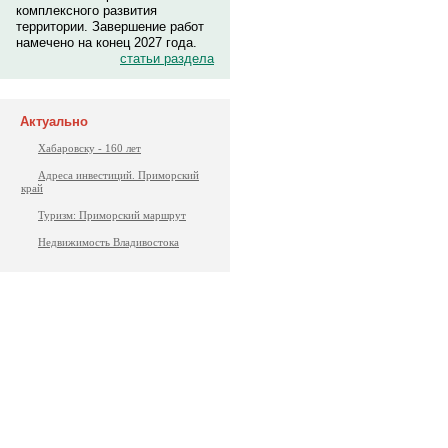
комплексного развития
территории. Завершение работ
намечено на конец 2027 года.
статьи раздела
Актуально
Хабаровску - 160 лет
Адреса инвестиций. Приморский
край
Туризм: Приморский маршрут
Недвижимость Владивостока