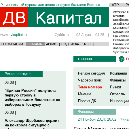
Региональный журнал для деловых кругов Дальнего Востока
АТР
Р
Амурская о
Бурятия
Еврейская 
Забайкаль
Камчатский
Магаданска
www.
dvkapital.ru
Суббота
|
08 Августа, 04:25
|
Приморски
Республика
О КОМПАНИИ
РЕКЛАМА
АРХИВ
|
ПОДПИСКА
|
RSS
|
Сахалинска
Хабаровски
Чукотский 
главная
Р
Регион сегодня
Компании
Регион сегодня
Часовой пояс
Финансы
06.08 |
Тема номера
Рынки
"Единая Россия" получила
Мнение
Отрасль
первую строку в
избирательном бюллетене на
Проект ДК
Инновации
выборах в Госдуму
Финансы
06.08 |
24 Ноября 2014, 10:02 |
Фина
Александр Щербаков держит
на контроле ситуацию с
Банк Москвы примет