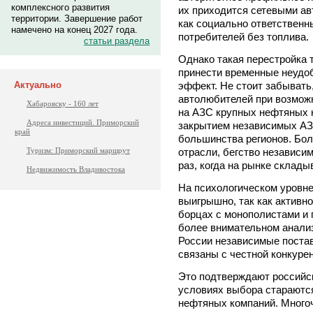
комплексного развития
их приходится сетевыми ав
территории. Завершение работ
как социально ответственны
намечено на конец 2027 года.
потребителей без топлива.
статьи раздела
Однако такая перестройка 
принести временные неудоб
эффект. Не стоит забывать
Актуально
автолюбителей при возмож
Хабаровску - 160 лет
на АЗС крупных нефтяных 
Адреса инвестиций. Приморский
закрытием независимых АЗ
край
большинства регионов. Боле
отрасли, бегство независи
Туризм: Приморский маршрут
раз, когда на рынке склады
Недвижимость Владивостока
На психологическом уровне
выигрышно, так как активно
борцах с монополистами и 
более внимательном анализ
России независимые поста
связаны с честной конкуре
Это подтверждают российс
условиях выбора стараютс
нефтяных компаний. Многоч