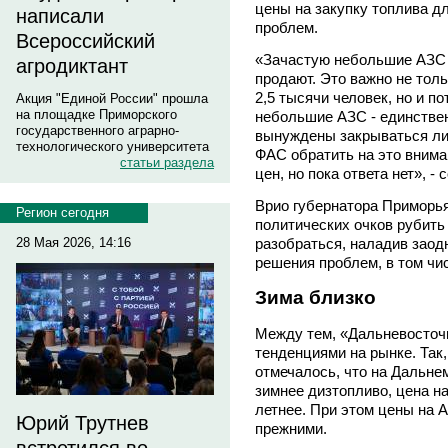
цены на закупку топлива д
написали
проблем.
Всероссийский
«Зачастую небольшие АЗС 
агродиктант
продают. Это важно не толь
2,5 тысячи человек, но и п
Акция "Единой России" прошла
на площадке Приморского
небольшие АЗС - единстве
государственного аграрно-
вынуждены закрываться ли
технологического университета
ФАС обратить на это внима
статьи раздела
цен, но пока ответа нет», 
Врио губернатора Приморья
Регион сегодня
политических очков рубить 
разобраться, наладив заод
28 Мая 2026, 14:16
решения проблем, в том чис
Зима близко
Между тем, «Дальневосточн
тенденциями на рынке. Так
отмечалось, что на Дальне
зимнее дизтопливо, цена н
летнее. При этом цены на 
Юрий Трутнев
прежними.