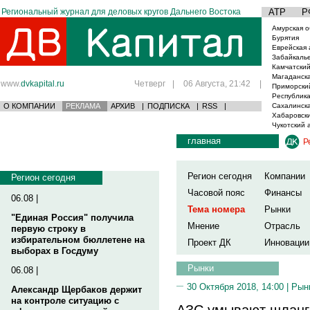
Региональный журнал для деловых кругов Дальнего Востока
АТР
Р
Амурская о
Бурятия
Еврейская 
Забайкаль
Камчатский
Магаданска
www.
dvkapital.ru
Четверг
|
06 Августа, 21:42
|
Приморски
Республика
О КОМПАНИИ
РЕКЛАМА
АРХИВ
|
ПОДПИСКА
|
RSS
|
Сахалинска
Хабаровски
Чукотский 
главная
Р
Регион сегодня
Компании
Регион сегодня
Часовой пояс
Финансы
06.08 |
Тема номера
Рынки
"Единая Россия" получила
Мнение
Отрасль
первую строку в
избирательном бюллетене на
Проект ДК
Инновации
выборах в Госдуму
Рынки
06.08 |
30 Октября 2018, 14:00 |
Рын
Александр Щербаков держит
на контроле ситуацию с
АЗС умывают шланг