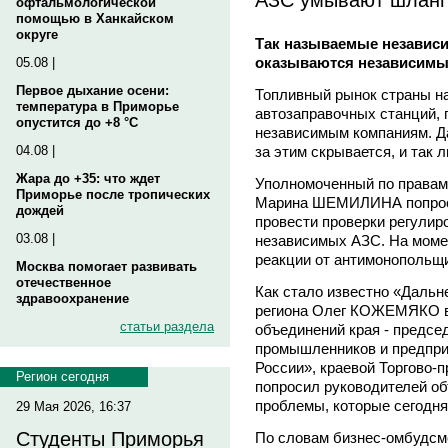
офтальмологической
помощью в Ханкайском
округе
Так называемые независи
оказываются независимы 
05.08 |
Первое дыхание осени:
Топливный рынок страны н
температура в Приморье
автозаправочных станций,
опустится до +8 °C
независимым компаниям. Да
за этим скрывается, и так 
04.08 |
Жара до +35: что ждет
Уполномоченный по правам
Приморье после тропических
Марина ШЕМИЛИНА попрос
дождей
провести проверки регулир
03.08 |
независимых АЗС. На момен
реакции от антимонопольщи
Москва помогает развивать
отечественное
Как стало известно «Дальн
здравоохранение
региона Олег КОЖЕМЯКО в
статьи раздела
объединений края - предсе
промышленников и предпри
России», краевой Торгово-
Регион сегодня
попросил руководителей о
проблемы, которые сегодн
29 Мая 2026, 16:37
Студенты Приморья
По словам бизнес-омбудсме