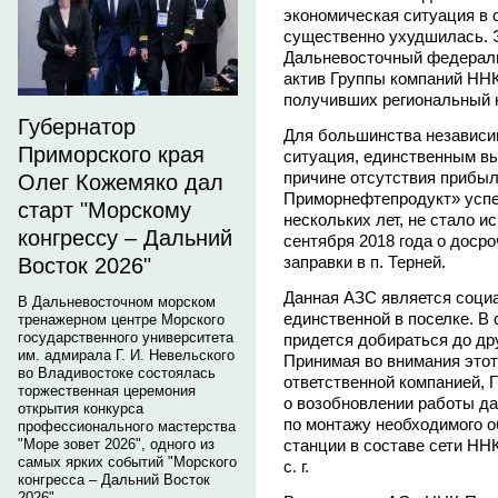
экономическая ситуация в 
существенно ухудшилась. 
Дальневосточный федераль
актив Группы компаний ННК
получивших региональный 
Губернатор
Для большинства независи
Приморского края
ситуация, единственным вы
причине отсутствия прибы
Олег Кожемяко дал
Приморнефтепродукт» успе
старт "Морскому
нескольких лет, не стало 
конгрессу – Дальний
сентября 2018 года о доср
заправки в п. Терней.
Восток 2026"
Данная АЗС является соци
В Дальневосточном морском
единственной в поселке. В
тренажерном центре Морского
государственного университета
придется добираться до др
им. адмирала Г. И. Невельского
Принимая во внимания этот
во Владивостоке состоялась
ответственной компанией, 
торжественная церемония
о возобновлении работы д
открытия конкурса
по монтажу необходимого о
профессионального мастерства
"Море зовет 2026", одного из
станции в составе сети ННК
самых ярких событий "Морского
с. г.
конгресса – Дальний Восток
2026".