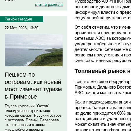
Руководство АО «ННК-Прим
статьи раздела
постоянном диалоге с адми
информируя власти о пред
социальной напряженности 
Регион сегодня
От себя отметим, что имен
22 Мая 2026, 13:30
проявляется принципиальн
сетевыми АЗС, за которыми
уходе рентабельности в ну
деятельность, сетевые же 
регионом присутствия и пр
счет собственных ресурсов
Топливный рынок н
Пешком по
островам: как новый
Так что же такое неордина
Приморья, Дальнего Восток
мост изменит туризм
АЗС начали массово закры
в Приморье
Как и предсказывали анали
Группа компаний "Остов"
процесс банкротства незави
планирует построить мост,
их долю приходится 60% рын
который свяжет Русский остров
находящихся в удаленных р
с островом Елены. Переправа
может охватить значительн
станет первым этапом
авторитетное профильное и
масштабного проекта