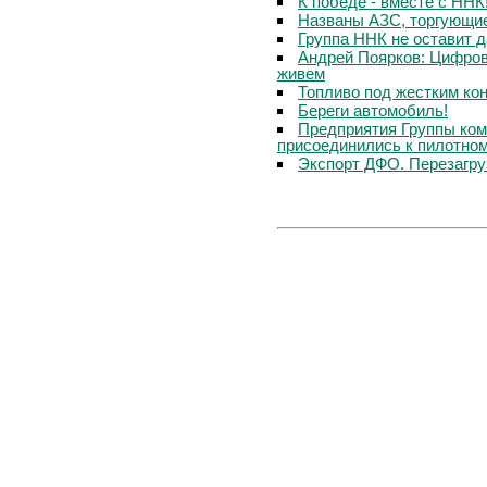
К победе - вместе с ННК
Названы АЗС, торгующи
Группа ННК не оставит 
Андрей Поярков: Цифров
живем
Топливо под жестким ко
Береги автомобиль!
Предприятия Группы ком
присоединились к пилотном
Экспорт ДФО. Перезагру