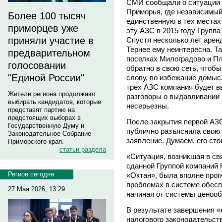
СМИ сообщали о ситуации в
Приморья, где независимый
Более 100 тысяч
единственную в тех местах
приморцев уже
эту АЗС в 2015 году Групп
приняли участие в
Спустя несколько лет арен
Тернее ему неинтересна. Т
предварительном
поселках Милоградово и П
голосовании
обратно в свою сеть, чтобы
"Единой России"
слову, во избежание домыс
трех АЗС компания будет вы
Жители региона продолжают
разговоры о выдавливании 
выбирать кандидатов, которые
несерьезны.
представят партию на
предстоящих выборах в
После закрытия первой АЗС
Государственную Думу и
публично разъяснила свою
Законодательное Собрание
заявление. Думаем, его сто
Приморского края.
статьи раздела
«Ситуация, возникшая в свя
сданной Группой компаний 
Регион сегодня
«Октан», была вполне прог
проблемах в системе обесп
27 Мая 2026, 13:29
начиная от системы ценооб
В результате завершения «
налогового законодательст