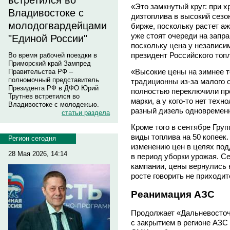
встретился во
«Это замкнутый круг: при х
Владивостоке с
дизтоплива в высокий сезо
молодогвардейцами
бирже, поскольку растет а
уже стоят очереди на запр
"Единой России"
поскольку цена у независи
президент Российского то
Во время рабочей поездки в
Приморский край Зампред
«Высокие цены на зимнее т
Правительства РФ –
полномочный представитель
традиционны из-за малого
Президента РФ в ДФО Юрий
полностью переключили пр
Трутнев встретился во
марки, а у кого-то нет тех
Владивостоке с молодежью.
разный дизель одновременн
статьи раздела
Кроме того в сентябре Гру
виды топлива на 50 копеек
Регион сегодня
изменению цен в целях под
28 Мая 2026, 14:14
в период уборки урожая. С
кампании, цены вернулись н
росте говорить не приходит
Реанимация АЗС
Продолжает «Дальневосточ
с закрытием в регионе АЗС