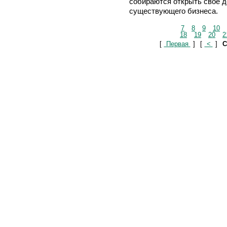
собираются открыть свое д
существующего бизнеса.
7
8
9
10
18
19
20
2
[
Первая
]
[
<
]
С