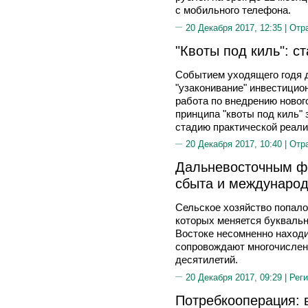
с мобильного телефона.
20 Декабря 2017, 12:35 |
Отр
"Квоты под киль": с
Событием уходящего годя 
"узаконивание" инвестицио
работа по внедрению новог
принципа "квоты под киль"
стадию практической реали
20 Декабря 2017, 10:40 |
Отр
Дальневосточным ф
сбыта и междунаро
Сельское хозяйство попало 
которых меняется буквальн
Востоке несомненно находит
сопровождают многочислен
десятилетий.
20 Декабря 2017, 09:29 |
Реги
Потребкооперация: 