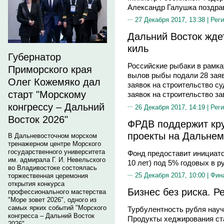
Александр Галушка поздра
27 Декабря 2017, 13:38 |
Реги
Дальний Восток жде
киль
Губернатор
Российские рыбаки в рамка
Приморского края
вылов рыбы подали 28 заяв
Олег Кожемяко дал
заявок на строительство су
старт "Морскому
заявок на строительство за
конгрессу – Дальний
26 Декабря 2017, 14:19 |
Реги
Восток 2026"
ФРДВ поддержит кр
проекты на Дальнем
В Дальневосточном морском
тренажерном центре Морского
государственного университета
Фонд предоставит инициато
им. адмирала Г. И. Невельского
10 лет) под 5% годовых в р
во Владивостоке состоялась
25 Декабря 2017, 10:00 |
Фин
торжественная церемония
открытия конкурса
Бизнес без риска. Р
профессионального мастерства
"Море зовет 2026", одного из
самых ярких событий "Морского
Турбулентность рубля науч
конгресса – Дальний Восток
Продукты хеджирования ст
2026".