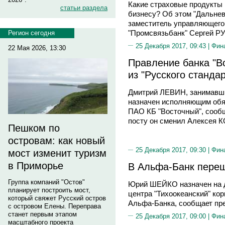
Какие страховые продукты
статьи раздела
бизнесу? Об этом "Дальнев
заместитель управляющего
"Промсвязьбанк" Сергей 
Регион сегодня
25 Декабря 2017, 09:43 |
Фин
22 Мая 2026, 13:30
Правление банка "В
из "Русского станда
Дмитрий ЛЕВИН, занимавши
назначен исполняющим обя
ПАО КБ "Восточный", сообщ
посту он сменил Алексея
Пешком по
островам: как новый
25 Декабря 2017, 09:30 |
Фин
мост изменит туризм
в Приморье
В Альфа-Банк переш
Группа компаний "Остов"
Юрий ШЕЙКО назначен на д
планирует построить мост,
центра "Тихоокеанский" ко
который свяжет Русский остров
Альфа-Банка, сообщает пр
с островом Елены. Переправа
станет первым этапом
25 Декабря 2017, 09:00 |
Фин
масштабного проекта