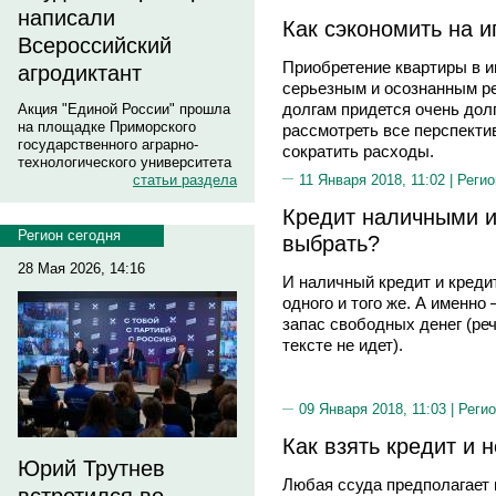
написали
Как сэкономить на и
Всероссийский
Приобретение квартиры в и
агродиктант
серьезным и осознанным ре
долгам придется очень дол
Акция "Единой России" прошла
на площадке Приморского
рассмотреть все перспекти
государственного аграрно-
сократить расходы.
технологического университета
11 Января 2018, 11:02 |
Регио
статьи раздела
Кредит наличными и
Регион сегодня
выбрать?
28 Мая 2026, 14:16
И наличный кредит и креди
одного и того же. А именн
запас свободных денег (ре
тексте не идет).
09 Января 2018, 11:03 |
Регио
Как взять кредит и 
Юрий Трутнев
Любая ссуда предполагает 