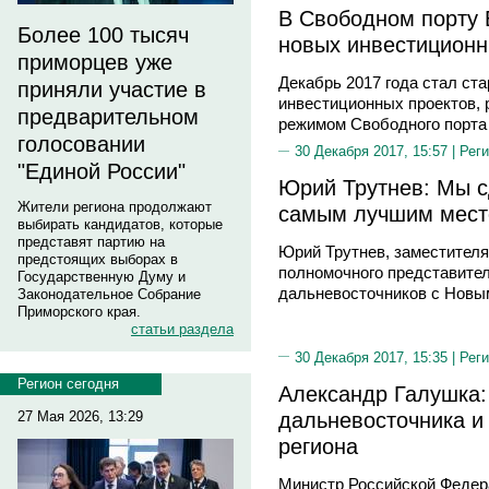
В Cвободном порту 
Более 100 тысяч
новых инвестиционн
приморцев уже
Декабрь 2017 года стал ст
приняли участие в
инвестиционных проектов, 
предварительном
режимом Свободного порта
голосовании
30 Декабря 2017, 15:57 |
Реги
"Единой России"
Юрий Трутнев: Мы с
Жители региона продолжают
самым лучшим мест
выбирать кандидатов, которые
представят партию на
Юрий Трутнев, заместител
предстоящих выборах в
полномочного представите
Государственную Думу и
дальневосточников с Новы
Законодательное Собрание
Приморского края.
статьи раздела
30 Декабря 2017, 15:35 |
Реги
Регион сегодня
Александр Галушка:
дальневосточника и
27 Мая 2026, 13:29
региона
Министр Российской Федер