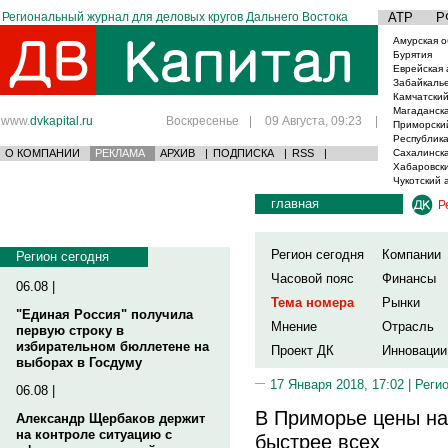
Региональный журнал для деловых кругов Дальнего Востока
АТР
Р
Амурская о
Бурятия
Еврейская 
Забайкаль
Камчатский
Магаданска
www.
dvkapital.ru
Воскресенье
|
09 Августа, 09:23
|
Приморски
Республика
О КОМПАНИИ
РЕКЛАМА
АРХИВ
|
ПОДПИСКА
|
RSS
|
Сахалинска
Хабаровски
Чукотский 
главная
Р
Регион сегодня
Компании
Регион сегодня
Часовой пояс
Финансы
06.08 |
Тема номера
Рынки
"Единая Россия" получила
Мнение
Отрасль
первую строку в
избирательном бюллетене на
Проект ДК
Инновации
выборах в Госдуму
17 Января 2018, 17:02 |
Реги
06.08 |
В Приморье цены на
Александр Щербаков держит
на контроле ситуацию с
быстрее всех