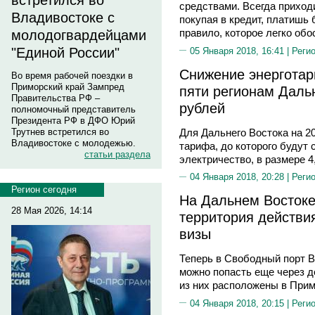
встретился во
средствами. Всегда приход
Владивостоке с
покупая в кредит, платишь 
правило, которое легко обо
молодогвардейцами
"Единой России"
05 Января 2018, 16:41 |
Реги
Снижение энерготар
Во время рабочей поездки в
Приморский край Зампред
пяти регионам Даль
Правительства РФ –
рублей
полномочный представитель
Президента РФ в ДФО Юрий
Для Дальнего Востока на 2
Трутнев встретился во
Владивостоке с молодежью.
тарифа, до которого будут
статьи раздела
электричество, в размере 4,
04 Января 2018, 20:28 |
Реги
Регион сегодня
На Дальнем Востоке
28 Мая 2026, 14:14
территория действи
визы
Теперь в Свободный порт 
можно попасть еще через д
из них расположены в Прим
04 Января 2018, 20:15 |
Реги