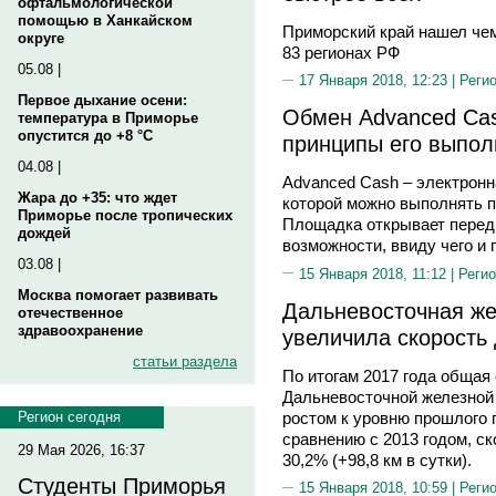
офтальмологической
помощью в Ханкайском
Приморский край нашел чем
округе
83 регионах РФ
05.08 |
17 Января 2018, 12:23 |
Реги
Первое дыхание осени:
Обмен Advanced Cas
температура в Приморье
опустится до +8 °C
принципы его выпол
04.08 |
Advanced Cash – электронн
Жара до +35: что ждет
которой можно выполнять п
Приморье после тропических
Площадка открывает перед
дождей
возможности, ввиду чего и
03.08 |
15 Января 2018, 11:12 |
Регио
Москва помогает развивать
Дальневосточная же
отечественное
здравоохранение
увеличила скорость 
статьи раздела
По итогам 2017 года общая 
Дальневосточной железной д
ростом к уровню прошлого го
Регион сегодня
сравнению с 2013 годом, ск
29 Мая 2026, 16:37
30,2% (+98,8 км в сутки).
Студенты Приморья
15 Января 2018, 10:59 |
Реги