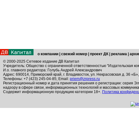
о компании
|
свежий номер
|
проект ДК
|
реклама
|
архи
© 2000-2025 Сетевое издание ДВ Капитал
Учредитель: Общество с ограниченной ответственностью "Издательская ко
И.о. главного редактора: Голубь Андрей Александрович
Адрес: 690014, Приморский край, г. Владивосток, ул. Некрасовская д. 36 «Б»
Телефоны: +7 (423) 245-04-85; Email:
priem@zrpress.ru
Регистрационный номер и дата принятия решения о регистрации: серия Эл
надзору в сфере связи, информационных технологий и массовых коммуник
Содержит информационную продукцию категории 18+.
Политика конфиден