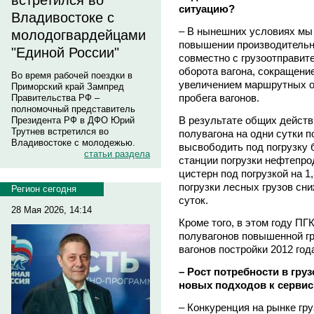
встретился во
ситуацию?
Владивостоке с
– В нынешних условиях мы
молодогвардейцами
повышении производительно
"Единой России"
совместно с грузоотправит
оборота вагона, сокращени
Во время рабочей поездки в
увеличением маршрутных о
Приморский край Зампред
пробега вагонов.
Правительства РФ –
полномочный представитель
В результате общих действ
Президента РФ в ДФО Юрий
Трутнев встретился во
полувагона на одни сутки п
Владивостоке с молодежью.
высвободить под погрузку 
статьи раздела
станции погрузки нефтепро
цистерн под погрузкой на 1
погрузки лесных грузов сн
Регион сегодня
суток.
28 Мая 2026, 14:14
Кроме того, в этом году ПГ
полувагонов повышенной гр
вагонов постройки 2012 год
– Рост потребности в груз
новых подходов к серви
– Конкуренция на рынке гр