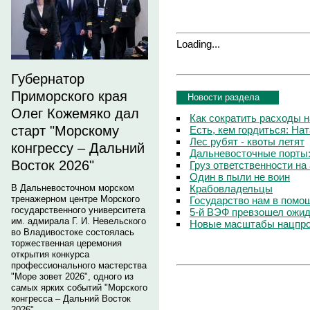
Loading...
Губернатор
Приморского края
Новости раздела
Олег Кожемяко дал
Как сократить расходы 
старт "Морскому
Есть, кем гордиться: На
Лес рубят - квоты летят
конгрессу – Дальний
Дальневосточные порты
Восток 2026"
Груз ответственности на
Один в пыли не воин
Крабовладельцы
В Дальневосточном морском
тренажерном центре Морского
Государство нам в помо
государственного университета
5-й ВЭФ превзошел ожида
им. адмирала Г. И. Невельского
Новые масштабы нацпр
во Владивостоке состоялась
торжественная церемония
открытия конкурса
профессионального мастерства
"Море зовет 2026", одного из
самых ярких событий "Морского
конгресса – Дальний Восток
2026".