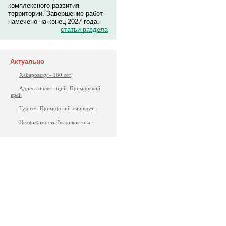
комплексного развития
территории. Завершение работ
намечено на конец 2027 года.
статьи раздела
Актуально
Хабаровску - 160 лет
Адреса инвестиций. Приморский
край
Туризм: Приморский маршрут
Недвижимость Владивостока