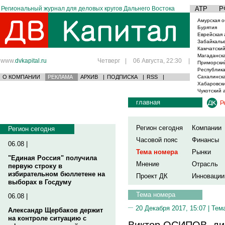
Региональный журнал для деловых кругов Дальнего Востока
АТР
Р
Амурская о
Бурятия
Еврейская 
Забайкаль
Камчатский
Магаданска
www.
dvkapital.ru
Четверг
|
06 Августа, 22:30
|
Приморски
Республика
О КОМПАНИИ
РЕКЛАМА
АРХИВ
|
ПОДПИСКА
|
RSS
|
Сахалинска
Хабаровски
Чукотский 
главная
Р
Регион сегодня
Компании
Регион сегодня
Часовой пояс
Финансы
06.08 |
Тема номера
Рынки
"Единая Россия" получила
Мнение
Отрасль
первую строку в
избирательном бюллетене на
Проект ДК
Инновации
выборах в Госдуму
Тема номера
06.08 |
20 Декабря 2017, 15:07 |
Тем
Александр Щербаков держит
на контроле ситуацию с
Виктор ОСИПОВ, дир