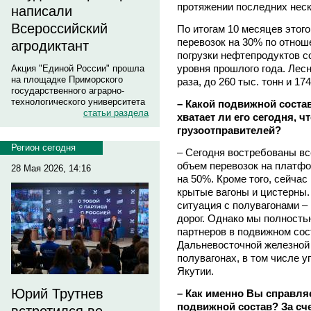
протяжении последних неск
написали
Всероссийский
По итогам 10 месяцев этог
перевозок на 30% по отноше
агродиктант
погрузки нефтепродуктов с
уровня прошлого года. Лес
Акция "Единой России" прошла
на площадке Приморского
раза, до 260 тыс. тонн и 17
государственного аграрно-
технологического университета
– Какой подвижной соста
статьи раздела
хватает ли его сегодня, 
грузоотправителей?
Регион сегодня
– Сегодня востребованы вс
объем перевозок на платфо
28 Мая 2026, 14:16
на 50%. Кроме того, сейча
крытые вагоны и цистерны.
ситуация с полувагонами – 
дорог. Однако мы полност
партнеров в подвижном сост
Дальневосточной железной д
полувагонах, в том числе 
Якутии.
Юрий Трутнев
– Как именно Вы справл
подвижной состав? За сче