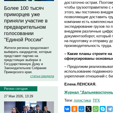
достаточно острая. Поэтому
чтобы грузоотправителю с 
Более 100 тысяч
этого, мы постоянно внедр
приморцев уже
позволяющие доставить гру
приняли участие в
компании есть комплексные
экспедирование грузов по 
предварительном
внедряем различные цифро
голосовании
документооборот, который 
"Единой России"
на подготовку и отправку д
производительность труда.
Жители региона продолжают
выбирать кандидатов, которые
– Какие планы строите на
представят партию на
сфокусированы основны
предстоящих выборах в
Государственную Думу и
– Продолжим реализовыват
Законодательное Собрание
использованию подвижного 
Приморского края.
укрепления отношений с би
статьи раздела
Елена ЛЕНСКАЯ.
Регион сегодня
Журнал "Дальневосточный 
27 Мая 2026, 13:29
Теги:
логистика
ПГК