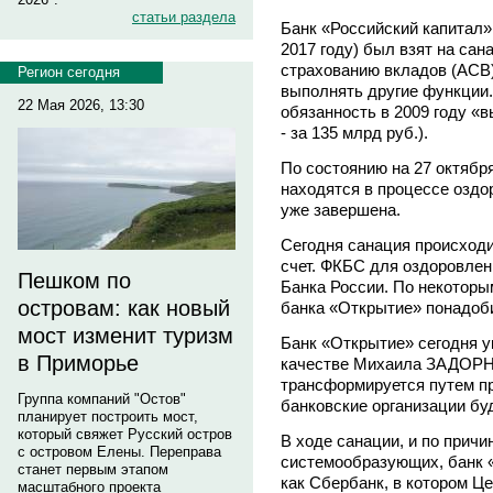
статьи раздела
Банк «Российский капитал»
2017 году) был взят на сан
страхованию вкладов (АСВ),
Регион сегодня
выполнять другие функции
22 Мая 2026, 13:30
обязанность в 2009 году «
- за 135 млрд руб.).
По состоянию на 27 октября
находятся в процессе оздо
уже завершена.
Сегодня санация происходи
счет. ФКБС для оздоровлен
Пешком по
Банка России. По некоторы
островам: как новый
банка «Открытие» понадоби
мост изменит туризм
Банк «Открытие» сегодня у
в Приморье
качестве Михаила ЗАДОРН
трансформируется путем пр
Группа компаний "Остов"
банковские организации бу
планирует построить мост,
который свяжет Русский остров
В ходе санации, и по причи
с островом Елены. Переправа
системообразующих, банк «
станет первым этапом
как Сбербанк, в котором Ц
масштабного проекта