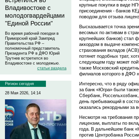
встретился во
крупные покупки в виде НП
Владивостоке с
присоединения - банков КЕ
молодогвардейцами
поводом для отзыва лиценз
"Единой России"
Высказывается точка зрения
весомых по активам в стран
Во время рабочей поездки в
крупнейших банков) стал 
Приморский край Зампред
Правительства РФ –
аккордом в выдаче компенс
полномочный представитель
страхования вкладов (АСВ)
Президента РФ в ДФО Юрий
потянет подобных трат, хот
Трутнев встретился во
следующем году может пойт
Владивостоке с молодежью.
также Московский кредитны
статьи раздела
филиалов которого в ДФО н
Интересно, что в ряду офи
Регион сегодня
за банк «Югра» были также
28 Мая 2026, 14:14
Сбербанк, Россельхозбанк,
день пребывающий в состо
оказались рекордными за 
Несмотря на требования пр
лицензии, выплаты по вкла
года. В дальнейшем банк 
против Центробанка России