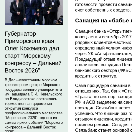
готовности провести санац
счет собственных средств.
Санация на «бабье 
Санации банка «Открытие»
Губернатор
конец лета и сентябрь 2017
Приморского края
рядовых клиентов-частных 
Олег Кожемяко дал
определенный «слив» инфо
через УК «Альфа-капитал»,
старт "Морскому
Предыдущий отзыв лицензии
конгрессу – Дальний
аналитиков, вынудила Цен
Восток 2026"
банковского сектора (ФКБС
кредитных структур.
В Дальневосточном морском
тренажерном центре Морского
Сама процедура санации в 
государственного университета
отношениях. Так, банк «От
им. адмирала Г. И. Невельского
«Траст», до сих пор наход
во Владивостоке состоялась
РФ и АСВ выделено на сана
торжественная церемония
проходил Связьбанк через 
открытия конкурса
успешно. Что лишний раз го
профессионального мастерства
"Море зовет 2026", одного из
отзывом лицензии, кредитн
самых ярких событий "Морского
прежнем режиме. Сегодня, к
конгресса – Дальний Восток
Связьбанк станет основой 
2026".