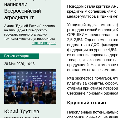
написали
Поводом стала критика АРБ
Всероссийский
кредитным организациям с
мегарегулятора в «цинизме
агродиктант
Уходящий год запомнится 
Акция "Единой России" прошла
рекордно низкой инфляцие
на площадке Приморского
государственного аграрно-
ОРЕШКИН предполагает, чт
технологического университета
2,5-2,8%. Одновременно го
статьи раздела
ведомства в ДФО фиксирую
федерации на уровне 4,9%.
из снижения спроса на дор
Регион сегодня
товары, и закономерного н
28 Мая 2026, 14:16
продукцией. На этом фоне 
снижается пока незаметно.
Ряд экспертов полагают, ч
платить за кредиты, оформл
ставкам при отказе потреби
Снижение прибыли бизнеса
Крупный отзыв
Юрий Трутнев
Накопленные потенциально
операции, снижающие ликви