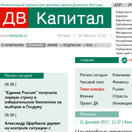
Региональный журнал для деловых кругов Дальнего Востока
АТР
Р
Амурская о
Бурятия
Еврейская 
Забайкаль
Камчатский
Магаданска
www.
dvkapital.ru
Четверг
|
06 Августа, 21:43
|
Приморски
Республика
О КОМПАНИИ
РЕКЛАМА
АРХИВ
|
ПОДПИСКА
|
RSS
|
Сахалинска
Хабаровски
Чукотский 
главная
Р
Регион сегодня
Компании
Регион сегодня
Часовой пояс
Финансы
06.08 |
Тема номера
Рынки
"Единая Россия" получила
Мнение
Отрасль
первую строку в
избирательном бюллетене на
Проект ДК
Инновации
выборах в Госдуму
Финансы
06.08 |
22 Декабря 2017, 12:37 |
Фин
Александр Щербаков держит
на контроле ситуацию с
Центробанк примеря