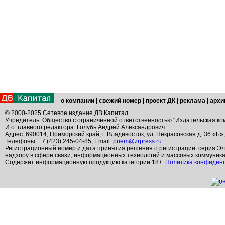
о компании
|
свежий номер
|
проект ДК
|
реклама
|
архи
© 2000-2025 Сетевое издание ДВ Капитал
Учредитель: Общество с ограниченной ответственностью "Издательская ко
И.о. главного редактора: Голубь Андрей Александрович
Адрес: 690014, Приморский край, г. Владивосток, ул. Некрасовская д. 36 «Б»
Телефоны: +7 (423) 245-04-85; Email:
priem@zrpress.ru
Регистрационный номер и дата принятия решения о регистрации: серия Эл
надзору в сфере связи, информационных технологий и массовых коммуник
Содержит информационную продукцию категории 18+.
Политика конфиден