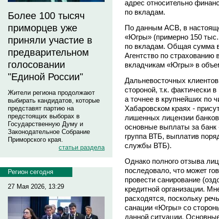
адрес относительно финанс
по вкладам.
Более 100 тысяч
приморцев уже
По данным АСВ, в настояще
«Югры» (примерно 150 тыс.
приняли участие в
по вкладам. Общая сумма в
предварительном
Агентство по страхованию
голосовании
вкладчикам «Югры» в объем
"Единой России"
Дальневосточных клиентов
стороной, т.к. фактически
Жители региона продолжают
а точнее в крупнейших по 
выбирать кандидатов, которые
Хабаровском краях - прису
представят партию на
предстоящих выборах в
лишенных лицензии банков
Государственную Думу и
основные выплаты за банк
Законодательное Собрание
группа ВТБ, выплатив поря
Приморского края.
службы ВТБ).
статьи раздела
Однако полного отзыва лиц
последовало, что может го
Регион сегодня
провести санирование (озд
27 Мая 2026, 13:29
кредитной организации. Мн
расходятся, поскольку реч
санации «Югры» со стороны
данной ситуации. Основны