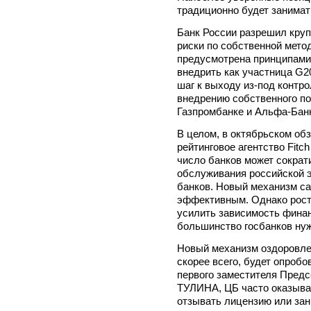
традиционно будет занимат
Банк России разрешил кру
риски по собственной мето
предусмотрена принципами
внедрить как участница G20
шаг к выходу из-под контр
внедрению собственного по
Газпромбанке и Альфа-Бан
В целом, в октябрьском обз
рейтинговое агентство Fitc
число банков может сократи
обслуживания российской э
банков. Новый механизм са
эффективным. Однако рост
усилить зависимость финанс
большинство госбанков нуж
Новый механизм оздоровле
скорее всего, будет опробо
первого заместителя Предс
ТУЛИНА, ЦБ часто оказыва
отзывать лицензию или за