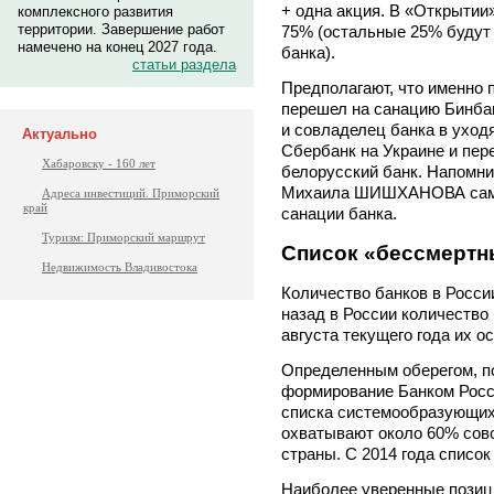
+ одна акция. В «Открытии
комплексного развития
территории. Завершение работ
75% (остальные 25% будут
намечено на конец 2027 года.
банка).
статьи раздела
Предполагают, что именно 
перешел на санацию Бинба
и совладелец банка в уход
Актуально
Сбербанк на Украине и пер
Хабаровску - 160 лет
белорусский банк. Напомни
Михаила ШИШХАНОВА самос
Адреса инвестиций. Приморский
край
санации банка.
Туризм: Приморский маршрут
Список «бессмертн
Недвижимость Владивостока
Количество банков в Росси
назад в России количество 
августа текущего года их о
Определенным оберегом, по
формирование Банком Росси
списка системообразующих
охватывают около 60% сово
страны. С 2014 года список
Наиболее уверенные позиц