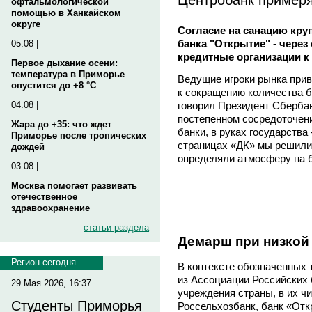
офтальмологической
помощью в Ханкайском
округе
Согласие на санацию кру
банка "Открытие" - через
05.08 |
кредитные организации к
Первое дыхание осени:
температура в Приморье
Ведущие игроки рынка приве
опустится до +8 °C
к сокращению количества ба
говорил Президент Сбербан
04.08 |
постепенном сосредоточени
Жара до +35: что ждет
банки, в руках государства
Приморье после тропических
страницах «ДК» мы решили
дождей
определяли атмосферу на б
03.08 |
Москва помогает развивать
отечественное
здравоохранение
статьи раздела
Демарш при низкой
Регион сегодня
В контексте обозначенных 
из Ассоциации Российских
29 Мая 2026, 16:37
учреждения страны, в их ч
Студенты Приморья
Россельхозбанк, банк «Отк