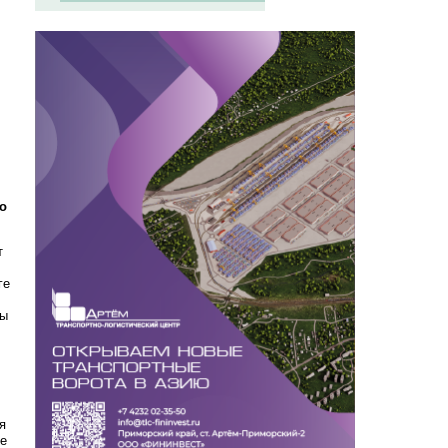
о
т
ге
ны
я
ее