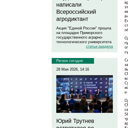
в
написали
э
Всероссийский
е
в
агродиктант
Е
с
Акция "Единой России" прошла
о
на площадке Приморского
государственного аграрно-
О
технологического университета
п
статьи раздела
о
с
С
Регион сегодня
з
б
28 Мая 2026, 14:16
С
в
С
и
и
О
С
с
S
т
Юрий Трутнев
в
К