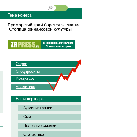
Тема номера
Приморский край борется за звание
"Столица финансовой культуры"
Опрос
Спецпроекты
Интервью
Аналитика
Наши партнеры
Администрации
Сми
Полезные ссылки
Статистика