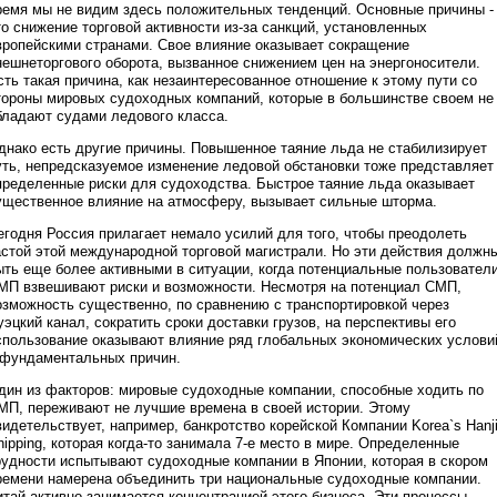
ремя мы не видим здесь положительных тенденций. Основные причины -
то снижение торговой активности из-за санкций, установленных
вропейскими странами. Свое влияние оказывает сокращение
нешнеторгового оборота, вызванное снижением цен на энергоносители.
сть такая причина, как незаинтересованное отношение к этому пути со
тороны мировых судоходных компаний, которые в большинстве своем не
бладают судами ледового класса.
днако есть другие причины. Повышенное таяние льда не стабилизирует
уть, непредсказуемое изменение ледовой обстановки тоже представляет
пределенные риски для судоходства. Быстрое таяние льда оказывает
ущественное влияние на атмосферу, вызывает сильные шторма.
егодня Россия прилагает немало усилий для того, чтобы преодолеть
астой этой международной торговой магистрали. Но эти действия должн
ыть еще более активными в ситуации, когда потенциальные пользовател
МП взвешивают риски и возможности. Несмотря на потенциал СМП,
озможность существенно, по сравнению с транспортировкой через
уэцкий канал, сократить сроки доставки грузов, на перспективы его
спользование оказывают влияние ряд глобальных экономических услови
 фундаментальных причин.
дин из факторов: мировые судоходные компании, способные ходить по
МП, переживают не лучшие времена в своей истории. Этому
видетельствует, например, банкротство корейской Компании Korea`s Hanj
hipping, которая когда-то занимала 7-е место в мире. Определенные
рудности испытывают судоходные компании в Японии, которая в скором
ремени намерена объединить три национальные судоходные компании.
итай активно занимается концентрацией этого бизнеса. Эти процессы