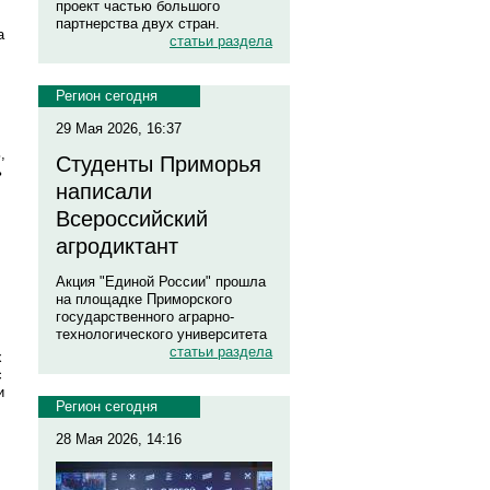
проект частью большого
партнерства двух стран.
а
статьи раздела
Регион сегодня
29 Мая 2026, 16:37
,
Студенты Приморья
ь
написали
Всероссийский
агродиктант
Акция "Единой России" прошла
на площадке Приморского
государственного аграрно-
технологического университета
статьи раздела
х
с
и
Регион сегодня
28 Мая 2026, 14:16