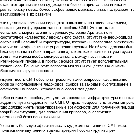
аставляют организаторов судоходного бизнеса пристальное внимание
делять поиску новых, более эффективных морских линий, настраивает н
нвестирование в их развитие.
 этих условиях компании обращают внимание и на глобальные риски,
озникающие из фундаментальных проблем СМП. Это не только
езопасность мореплавания в суровых условиях Арктики, но и
едостаточное количество ледокольного флота, отсутствие необходимой
овременной наземной инфраструктуры, которая бы позволяла обеспечить
 том числе, и эффективное управление грузами. Их объемы должны быт
балансированы в обоих направлениях, так же как и номенклатура грузов.
егодня мы имеем несбалансированность между насыпными и
онтейнерными грузами, в портах заходов отсутствует дополнительная
рузовая база. Решение этих вопросов могло бы существенно снизить
ебестоимость грузоперевозки.
онкурентность СМП обеспечит решение таких вопросов, как снижение
боров за использование ледоходов, сборов за заходы и обслуживание в
ромежуточных портах, страховых сборов и так далее.
собое внимание необходимо уделить созданию инфраструктуры в порта
аходов по пути следования по СМП. Отправляющееся в длительный рей
удно должно иметь гарантированные возможности для получения помощ
 аварийной ситуации, для пополнения припасов, обеспечения
овседневной безопасности жизни.
беспечить большую эффективность судоходных линий по СМП может
спользование внутренних водных артерий России - крупных рек,