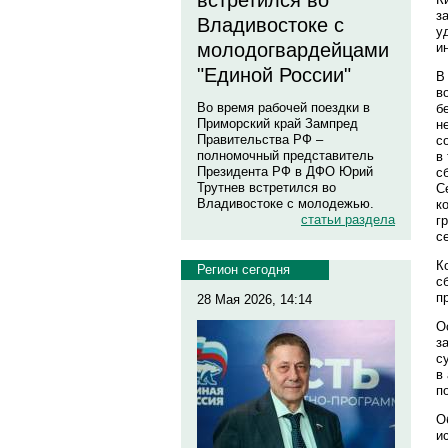
встретился во
з
Владивостоке с
у
молодогвардейцами
и
"Единой России"
В
в
Во время рабочей поездки в
б
Приморский край Зампред
н
Правительства РФ –
с
полномочный представитель
в
Президента РФ в ДФО Юрий
с
Трутнев встретился во
С
Владивостоке с молодежью.
к
статьи раздела
г
с
К
Регион сегодня
с
п
28 Мая 2026, 14:14
О
з
с
в
п
О
и