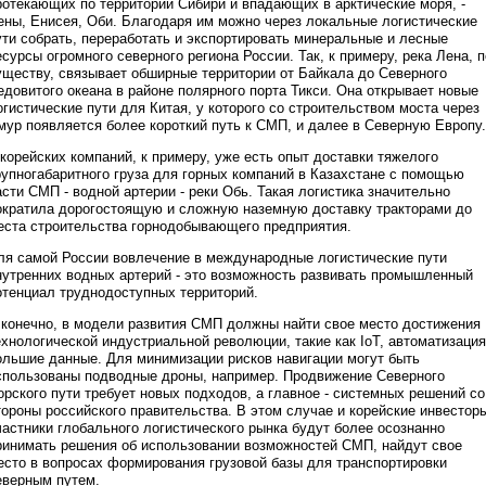
ротекающих по территории Сибири и впадающих в арктические моря, -
ены, Енисея, Оби. Благодаря им можно через локальные логистические
ути собрать, переработать и экспортировать минеральные и лесные
есурсы огромного северного региона России. Так, к примеру, река Лена, п
уществу, связывает обширные территории от Байкала до Северного
едовитого океана в районе полярного порта Тикси. Она открывает новые
огистические пути для Китая, у которого со строительством моста через
мур появляется более короткий путь к СМП, и далее в Северную Европу.
 корейских компаний, к примеру, уже есть опыт доставки тяжелого
рупногабаритного груза для горных компаний в Казахстане с помощью
асти СМП - водной артерии - реки Обь. Такая логистика значительно
ократила дорогостоящую и сложную наземную доставку тракторами до
еста строительства горнодобывающего предприятия.
ля самой России вовлечение в международные логистические пути
нутренних водных артерий - это возможность развивать промышленный
отенциал труднодоступных территорий.
 конечно, в модели развития СМП должны найти свое место достижения
ехнологической индустриальной революции, такие как IoT, автоматизация
ольшие данные. Для минимизации рисков навигации могут быть
спользованы подводные дроны, например. Продвижение Северного
орского пути требует новых подходов, а главное - системных решений со
тороны российского правительства. В этом случае и корейские инвестор
частники глобального логистического рынка будут более осознанно
ринимать решения об использовании возможностей СМП, найдут свое
есто в вопросах формирования грузовой базы для транспортировки
еверным путем.