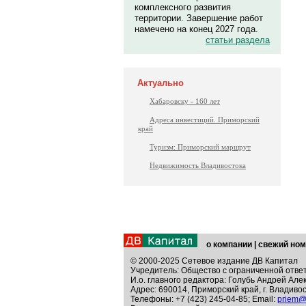
комплексного развития
территории. Завершение работ
намечено на конец 2027 года.
статьи раздела
Актуально
Хабаровску - 160 лет
Адреса инвестиций. Приморский
край
Туризм: Приморский маршрут
Недвижимость Владивостока
о компании
|
свежий ном
© 2000-2025 Сетевое издание ДВ Капитал
Учредитель: Общество с ограниченной отве
И.о. главного редактора: Голубь Андрей Але
Адрес: 690014, Приморский край, г. Владивос
Телефоны: +7 (423) 245-04-85; Email:
priem@