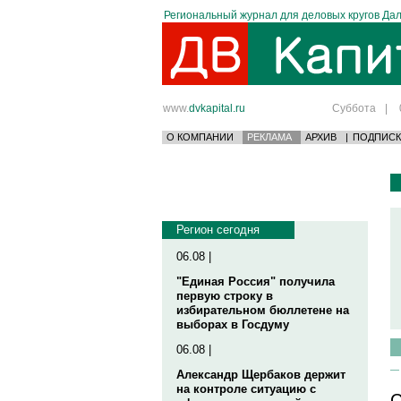
Региональный журнал для деловых кругов Дал
www.
dvkapital.ru
Суббота
|
О КОМПАНИИ
РЕКЛАМА
АРХИВ
|
ПОДПИСК
Регион сегодня
06.08 |
"Единая Россия" получила
первую строку в
избирательном бюллетене на
выборах в Госдуму
06.08 |
Александр Щербаков держит
на контроле ситуацию с
С