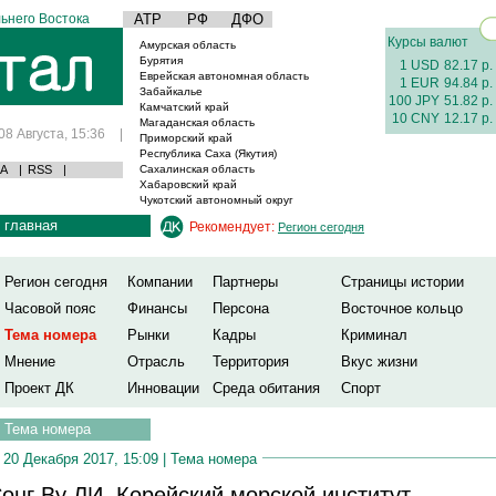
ьнего Востока
АТР
РФ
ДФО
Курсы валют
Амурская область
Бурятия
1 USD
82.17 р.
Еврейская автономная область
1 EUR
94.84 р.
Забайкалье
100 JPY
51.82 р.
Камчатский край
10 CNY
12.17 р.
Магаданская область
08 Августа, 15:36
|
Приморский край
Республика Саха (Якутия)
А
|
RSS
|
Сахалинская область
Хабаровский край
Чукотский автономный округ
главная
Рекомендует:
Регион сегодня
Регион сегодня
Компании
Партнеры
Страницы истории
Часовой пояс
Финансы
Персона
Восточное кольцо
Тема номера
Рынки
Кадры
Криминал
Мнение
Отрасль
Территория
Вкус жизни
Проект ДК
Инновации
Среда обитания
Спорт
Тема номера
20 Декабря 2017, 15:09 |
Тема номера
онг Ву ЛИ, Корейский морской институт,