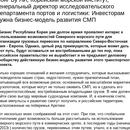
енеральный директор исследовательского
епартамента портов и логистики: Инвесторам
ужна бизнес-модель развития СМП
 Бизнес Республики Корея уже долгое время проявляет интерес к
спользованию возможностей Северного морского пути для
рганизации грузовых перевозок по направлению Северо-Восточная
зия - Европа. Однако, целый ряд преимуществ, которые может дать
тот путь, будут оставаться не востребованными до тех пор, пока
оссийское правительство не выработает и не предъявит деловому
ообществу действенную бизнес-модель развития этого транспортног
роекта.
олько хороших отношений и желания сотрудничать, которые высказываю
уководители наших стран, недостаточно, нужен прагматичный план,
читывающий все возможные риски, основанный на масштабном маркетин
рузопотоков, которые могут не только оживить СМП, но и сделать его
онкурентоспособным, востребованным владельцами грузов. В нем долж
айти свою выгоду мировые судоходные компании. И, в конечном счете,
овые импульсы к развитию смогут получить и российские территории,
асположенные на побережье Арктики.
от несколько моих соображений на этот счет. При том, что глобальное
отепление дает возможность больше рассчитывать на использование
еверного морского пути в коммерческих целях, в последние годы (начина
 2013г.) количество грузов, перевозимых этим путем, упало, и в настоящ