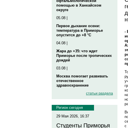
офтальмологической
г
помощью в Ханкайском
округе
д
05.08 |
н
Первое дыхание осени:
температура в Приморье
-
опустится до +8 °C
и
о
04.08 |
А
э
Жара до +35: что ждет
р
Приморье после тропических
с
дождей
п
03.08 |
Т
Москва помогает развивать
р
отечественное
у
здравоохранение
г
к
статьи раздела
н
н
р
Регион сегодня
В
29 Мая 2026, 16:37
п
с
Студенты Приморья
с