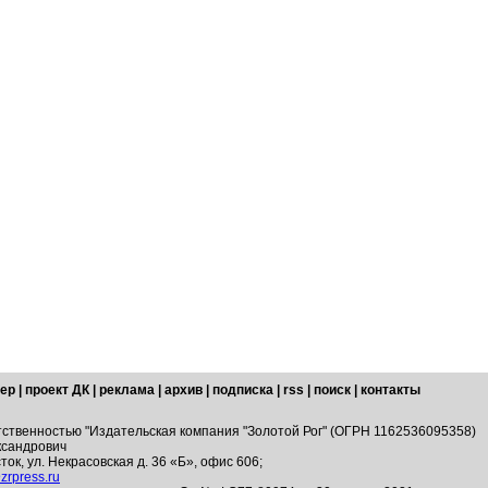
ер
|
проект ДК
|
реклама
|
архив
|
подписка
|
rss
|
поиск
|
контакты
тственностью "Издательская компания "Золотой Рог" (ОГРН 1162536095358)
ксандрович
ток, ул. Некрасовская д. 36 «Б», офис 606;
zrpress.ru