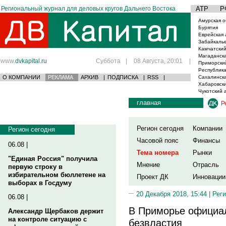
Региональный журнал для деловых кругов Дальнего Востока
АТР
Р
Амурская о
Бурятия
Еврейская 
Забайкаль
Камчатский
Магаданска
www.
dvkapital.ru
Суббота
|
08 Августа, 20:01
|
Приморски
Республика
О КОМПАНИИ
РЕКЛАМА
АРХИВ
|
ПОДПИСКА
|
RSS
|
Сахалинска
Хабаровски
Чукотский 
главная
Р
Регион сегодня
Компании
Регион сегодня
Часовой пояс
Финансы
06.08 |
Тема номера
Рынки
"Единая Россия" получила
Мнение
Отрасль
первую строку в
избирательном бюллетене на
Проект ДК
Инновации
выборах в Госдуму
20 Декабря 2018, 15:44 |
Реги
06.08 |
В Приморье официа
Александр Щербаков держит
на контроле ситуацию с
безвластия