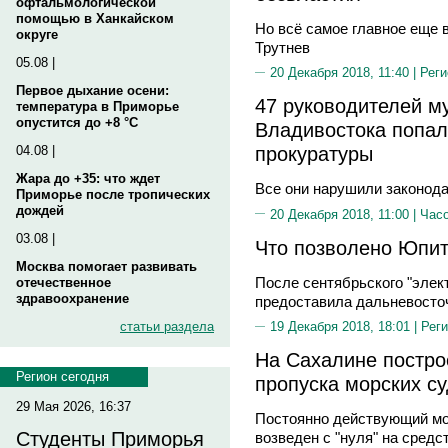
офтальмологической
помощью в Ханкайском
Но всё самое главное еще 
округе
Трутнев
05.08 |
20 Декабря 2018, 11:40 |
Реги
Первое дыхание осени:
47 руководителей м
температура в Приморье
опустится до +8 °C
Владивостока попа
прокуратуры
04.08 |
Жара до +35: что ждет
Все они нарушили законода
Приморье после тропических
дождей
20 Декабря 2018, 11:00 |
Часо
03.08 |
Что позволено Юпите
Москва помогает развивать
После сентябрьского "элек
отечественное
здравоохранение
предоставила дальневосто
статьи раздела
19 Декабря 2018, 18:01 |
Реги
На Сахалине постро
Регион сегодня
пропуска морских с
29 Мая 2026, 16:37
Постоянно действующий мор
Студенты Приморья
возведен с "нуля" на средс