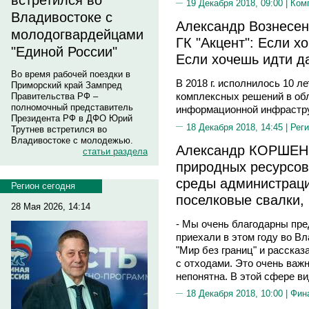
встретился во
19 Декабря 2018, 09:00 |
Ком
Владивостоке с
Александр Вознесен
молодогвардейцами
ГК "Акцент": Если х
"Единой России"
Если хочешь идти да
Во время рабочей поездки в
В 2018 г. исполнилось 10 л
Приморский край Зампред
комплексных решений в обл
Правительства РФ –
полномочный представитель
информационной инфрастру
Президента РФ в ДФО Юрий
18 Декабря 2018, 14:45 |
Реги
Трутнев встретился во
Владивостоке с молодежью.
Александр КОРШЕНК
статьи раздела
природных ресурсо
среды администраци
Регион сегодня
поселковые свалки,
28 Мая 2026, 14:14
- Мы очень благодарны пр
приехали в этом году во В
"Мир без границ" и расска
с отходами. Это очень важ
непонятна. В этой сфере ви
18 Декабря 2018, 10:00 |
Фин