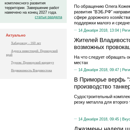
комплексного развития
По обращению Олега Кожем
территории. Завершение работ
развития "ВЭБ.РФ" направи
намечено на конец 2027 года.
статьи раздела
сфере дорожного хозяйства
поддержки малого и средне
14 Декабря 2018, 13:04 |
Реги
Актуально
Жителей Владивост
Хабаровску - 160 лет
возможных провока
Адреса инвестиций. Приморский
край
На что следует обращать 
местах
Туризм: Приморский маршрут
14 Декабря 2018, 09:47 |
Реги
Недвижимость Владивостока
В Приморье верфь "
производство танке
Судостроительный комплек
резку металла для второго 
14 Декабря 2018, 09:45 |
Вку
Джазмены надели 