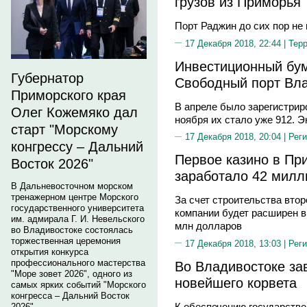
грузов из Приморья
Порт Раджин до сих пор не
17 Декабря 2018, 22:44 |
Тер
Инвестиционный бум
Губернатор
Свободный порт Вл
Приморского края
В апреле было зарегистрир
Олег Кожемяко дал
ноября их стало уже 912. 
старт "Морскому
17 Декабря 2018, 20:04 |
Реги
конгрессу – Дальний
Первое казино в Прим
Восток 2026"
заработало 42 милл
В Дальневосточном морском
тренажерном центре Морского
За счет строительства втор
государственного университета
компании будет расширен в 
им. адмирала Г. И. Невельского
млн долларов
во Владивостоке состоялась
торжественная церемония
17 Декабря 2018, 13:03 |
Реги
открытия конкурса
профессионального мастерства
Во Владивостоке з
"Море зовет 2026", одного из
новейшего корвета
самых ярких событий "Морского
конгресса – Дальний Восток
К обеспечению государстве
2026".