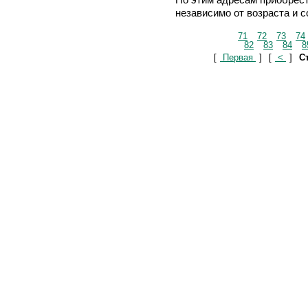
независимо от возраста и 
71
72
73
74
82
83
84
8
[
Первая
]
[
<
]
Ст