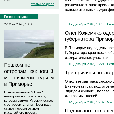
статьи раздела
различных этапах привлека
вспомогательных судов фл
Регион сегодня
22 Мая 2026, 13:30
17 Декабря 2018, 10:45 |
Реги
Олег Кожемяко одер
губернатора Примор
В Приморье подведены пре
Губернатора края после об
избирательных участках.
15 Декабря 2018, 15:21 |
Реги
Пешком по
островам: как новый
Три причины позавт
мост изменит туризм
О пользе завтрака сложно с
в Приморье
Бизнес-завтрак, подготовл
"Фридом Финанс", полезен 
Группа компаний "Остов"
для размыш​лений.
планирует построить мост,
который свяжет Русский остров
14 Декабря 2018, 15:09 |
Час
с островом Елены. Переправа
станет первым этапом
Подписано соглаше
масштабного проекта