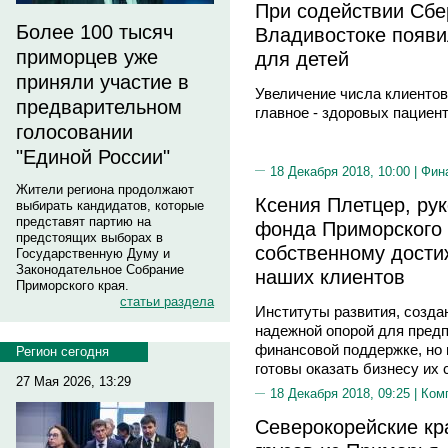
При содействии Сбе
Более 100 тысяч
Владивостоке появи
приморцев уже
для детей
приняли участие в
Увеличение числа клиентов
предварительном
главное - здоровых пациен
голосовании
"Единой России"
18 Декабря 2018, 10:00 |
Фин
Жители региона продолжают
Ксения Плетцер, ру
выбирать кандидатов, которые
представят партию на
фонда Приморского 
предстоящих выборах в
собственному дост
Государственную Думу и
Законодательное Собрание
наших клиентов
Приморского края.
статьи раздела
Институты развития, созда
надежной опорой для предп
финансовой поддержке, но 
Регион сегодня
готовы оказать бизнесу их
27 Мая 2026, 13:29
18 Декабря 2018, 09:25 |
Ком
Северокорейские кр