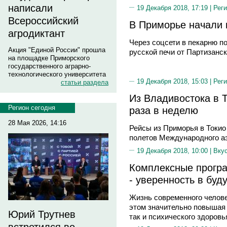
написали
19 Декабря 2018, 17:19 |
Реги
Всероссийский
В Приморье начали 
агродиктант
Через соцсети в пекарню п
Акция "Единой России" прошла
русской печи от Партизанс
на площадке Приморского
государственного аграрно-
технологического университета
19 Декабря 2018, 15:03 |
Реги
статьи раздела
Из Владивостока в 
Регион сегодня
раза в неделю
28 Мая 2026, 14:16
Рейсы из Приморья в Токио
полетов Международного а
19 Декабря 2018, 10:00 |
Вку
Комплексные прогр
- уверенность в буд
Жизнь современного челове
этом значительно повышая 
Юрий Трутнев
так и психического здоровь