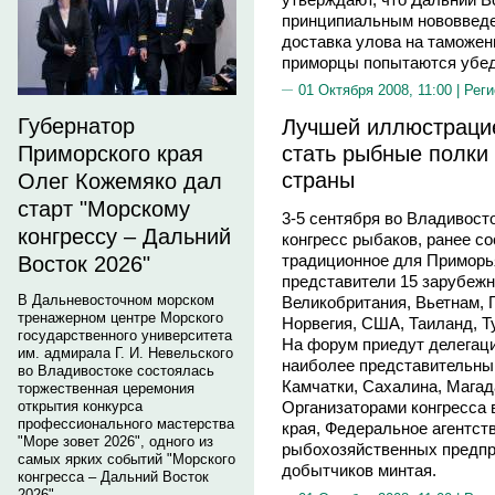
принципиальным нововведе
доставка улова на таможен
приморцы попытаются убед
01 Октября 2008, 11:00 |
Реги
Губернатор
Лучшей иллюстраци
стать рыбные полки 
Приморского края
страны
Олег Кожемяко дал
старт "Морскому
3-5 сентября во Владивост
конгрессу – Дальний
конгресс рыбаков, ранее с
традиционное для Приморья
Восток 2026"
представители 15 зарубежн
В Дальневосточном морском
Великобритания, Вьетнам, 
тренажерном центре Морского
Норвегия, США, Таиланд, Ту
государственного университета
На форум приедут делегации
им. адмирала Г. И. Невельского
наиболее представительны
во Владивостоке состоялась
Камчатки, Сахалина, Магад
торжественная церемония
открытия конкурса
Организаторами конгресса
профессионального мастерства
края, Федеральное агентст
"Море зовет 2026", одного из
рыбохозяйственных предпр
самых ярких событий "Морского
добытчиков минтая.
конгресса – Дальний Восток
2026".