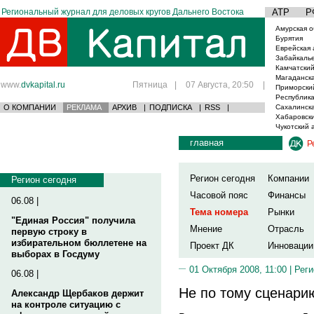
Региональный журнал для деловых кругов Дальнего Востока
АТР
Р
Амурская о
Бурятия
Еврейская 
Забайкаль
Камчатский
Магаданска
www.
dvkapital.ru
Пятница
|
07 Августа, 20:50
|
Приморски
Республика
О КОМПАНИИ
РЕКЛАМА
АРХИВ
|
ПОДПИСКА
|
RSS
|
Сахалинска
Хабаровски
Чукотский 
главная
Р
Регион сегодня
Компании
Регион сегодня
Часовой пояс
Финансы
06.08 |
Тема номера
Рынки
"Единая Россия" получила
Мнение
Отрасль
первую строку в
избирательном бюллетене на
Проект ДК
Инновации
выборах в Госдуму
01 Октября 2008, 11:00 |
Реги
06.08 |
Не по тому сценари
Александр Щербаков держит
на контроле ситуацию с