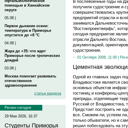
офтальмологической
В послевоенные годы на Д
помощью в Ханкайском
получили судостроение и су
округе
совершенствовались крупн
предприятий отрасли и вс
05.08 |
занимался Дальневосточны
Первое дыхание осени:
"Востокпроектверфь", котор
температура в Приморье
сегодня предприятие являе
опустится до +8 °C
отрасли Дальнего Востока,
04.08 |
документацией, ориентиров
судостроения.
Жара до +35: что ждет
Приморье после тропических
01 Октября 2008, 11:00 |
Реги
дождей
Цементная эволюци
03.08 |
Москва помогает развивать
Одной из главных задач по
отечественное
Владивостоке является св
здравоохранение
основных объектов инфрас
гостиниц и конференц-цент
статьи раздела
преграды, отделяющие терр
Русский от Владивостока, 
Регион сегодня
Предстоит построить не оди
все. Сможем ли, успеем ли
29 Мая 2026, 16:37
только обыватели, но и сам
Студенты Приморья
решил побеседовать на эту