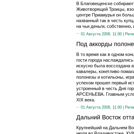
В Благовещенске собираютс
Животворящей Троицы, взор
центре Приамурья он больш
названный так в честь ку
на чьи деньги, собственно, 
01 Августа 2008, 11:00 |
Реги
Под аккорды полоне
В то время как в одном ко
гости города наслаждались 
искусно была воссоздана а
кавалеры, кокетливо пома
полонезы и котильоны, игра
успехом прошел первый ис
устроенный в честь Дня гор
АРСЕНЬЕВА. Главным усло
XIX века.
01 Августа 2008, 11:00 |
Реги
Дальний Восток отт
Крупнейший на Дальнем Во
июля во Владивостоке. ХV