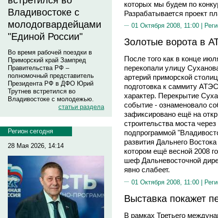
встретился во
которых мы будем по конку
Владивостоке с
Разрабатывается проект пл
молодогвардейцами
01 Октября 2008, 11:00 |
Реги
"Единой России"
Золотые ворота в А
Во время рабочей поездки в
После того как в конце июл
Приморский край Зампред
перекопали улицу Суханова
Правительства РФ –
полномочный представитель
артерий приморской столиц
Президента РФ в ДФО Юрий
подготовка к саммиту АТЭ
Трутнев встретился во
характер. Перекрытие Суха
Владивостоке с молодежью.
событие - ознаменовало со
статьи раздела
зафиксировано ещё на откр
строительства моста через
Регион сегодня
подпрограммой "Владивост
развития Дальнего Востока 
28 Мая 2026, 14:14
котором ещё весной 2008 г
шеф Дальневосточной дир
явно слабеет.
01 Октября 2008, 11:00 |
Реги
Выставка покажет п
В рамках Третьего междуна