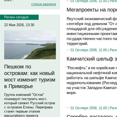
01 Октября 2008, 11:00 |
Реги
статьи раздела
Мегапроекты на пор
Регион сегодня
Якутский экономический фо
сентября под девизом "От 
22 Мая 2026, 13:30
площадкой для обсуждения
инвестиционными проектам
государственно-частного п
территорий.
01 Октября 2008, 11:00 |
Реги
Камчатский шельф 
Пешком по
"Роснефть" и ее корейские 
островам: как новый
национальной нефтяной ко
работать на шельфе Камчат
мост изменит туризм
недропользованию (Роснед
в Приморье
на участок Западно-Камчат
моря.
Группа компаний "Остов"
планирует построить мост,
который свяжет Русский остров
с островом Елены. Переправа
01 Октября 2008, 11:00 |
Реги
станет первым этапом
Серебро досталось 
масштабного проекта