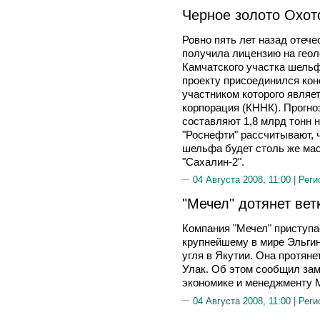
Черное золото Охот
Ровно пять лет назад отеч
получила лицензию на геол
Камчатского участка шельф
проекту присоединился кон
участником которого являе
корпорация (КННК). Прогн
составляют 1,8 млрд тонн н
"Роснефти" рассчитывают, 
шельфа будет столь же мас
"Сахалин-2".
04 Августа 2008, 11:00 |
Реги
"Мечел" дотянет вет
Компания "Мечел" приступае
крупнейшему в мире Эльги
угля в Якутии. Она протяне
Улак. Об этом сообщил зам
экономике и менеджменту
04 Августа 2008, 11:00 |
Реги