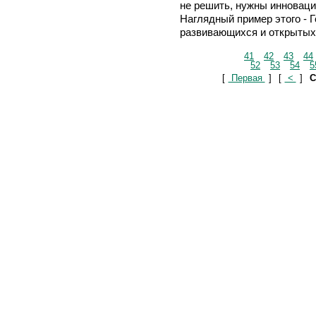
не решить, нужны инноваци
Наглядный пример этого - Г
развивающихся и открытых 
41
42
43
44
52
53
54
5
[
Первая
]
[
<
]
С