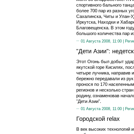
спортивного бального танц
более 700 пар из разных у
Сахалинска, Читы и Улан-У
Иркутска, Находки и Хабар
Благовещенска. В этом год
большого количества пар и
01 Августа 2008, 11:00 |
Реги
"Дети Азии": недетс
Этот Огонь был добыт удар
якутской горе Кисилях, пос
четыре лучника, направив и
бережно передавали из рук 
пронося по 170 населенным
регионов и несколько стран
родину, ознаменовав начал
"Дети Азии".
01 Августа 2008, 11:00 |
Реги
Городской relax
В век высоких технологий 