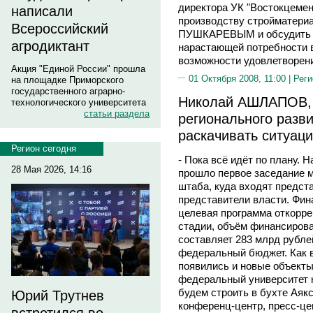
директора УК "Востокцемен
написали
производству стройматериа
Всероссийский
ПУШКАРЕВЫМ и обсудить го
агродиктант
нарастающей потребности 
возможности удовлетворени
Акция "Единой России" прошла
01 Октября 2008, 11:00 |
Реги
на площадке Приморского
государственного аграрно-
Николай АШЛАПОВ, 
технологического университета
статьи раздела
регионального разв
раскачивать ситуац
Регион сегодня
- Пока всё идёт по плану. 
28 Мая 2026, 14:16
прошло первое заседание 
штаба, куда входят предста
представители власти. Фин
целевая программа откорр
стадии, объём финансиров
составляет 283 млрд рублей
федеральный бюджет. Как в
появились и новые объекты
федеральный университет 
будем строить в бухте Аякс
Юрий Трутнев
конференц-центр, пресс-це