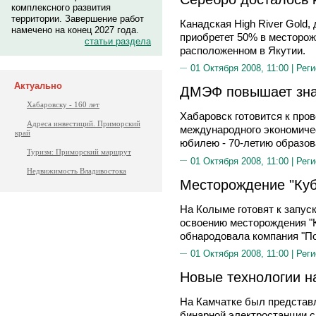
комплексного развития
территории. Завершение работ
Канадская High River Gold
намечено на конец 2027 года.
приобретет 50% в месторож
статьи раздела
расположенном в Якутии.
01 Октября 2008, 11:00 |
Реги
Актуально
ДМЭФ повышает зна
Хабаровску - 160 лет
Хабаровск готовится к про
Адреса инвестиций. Приморский
международного экономиче
край
юбилею - 70-летию образов
Туризм: Приморский маршрут
01 Октября 2008, 11:00 |
Реги
Недвижимость Владивостока
Месторождение "Куб
На Колыме готовят к запус
освоению месторождения "
обнародовала компания "П
01 Октября 2008, 11:00 |
Реги
Новые технологии н
На Камчатке был представл
бинарной электростанции 