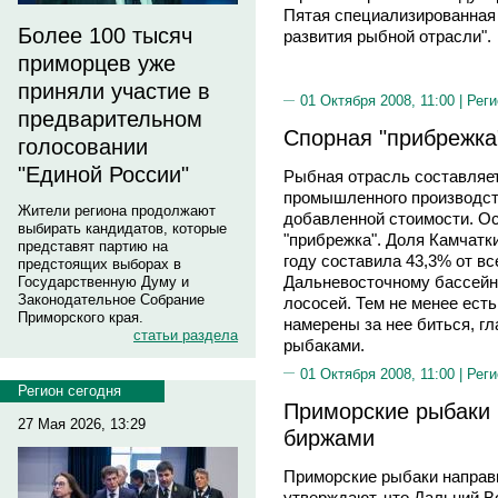
Пятая специализированная
Более 100 тысяч
развития рыбной отрасли".
приморцев уже
приняли участие в
01 Октября 2008, 11:00 |
Реги
предварительном
Спорная "прибрежка
голосовании
"Единой России"
Рыбная отрасль составляет
промышленного производст
Жители региона продолжают
добавленной стоимости. О
выбирать кандидатов, которые
"прибрежка". Доля Камчатк
представят партию на
году составила 43,3% от в
предстоящих выборах в
Дальневосточному бассейну
Государственную Думу и
Законодательное Собрание
лососей. Тем не менее есть
Приморского края.
намерены за нее биться, г
статьи раздела
рыбаками.
01 Октября 2008, 11:00 |
Реги
Регион сегодня
Приморские рыбаки 
27 Мая 2026, 13:29
биржами
Приморские рыбаки направ
утверждают, что Дальний Во