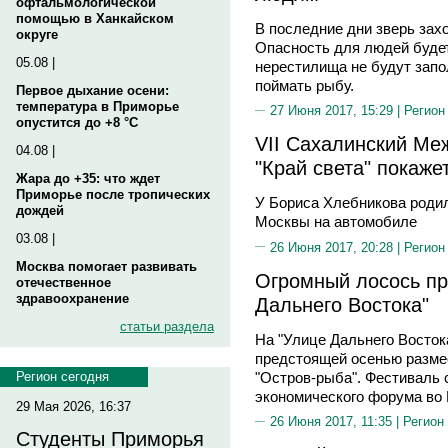
офтальмологической
помощью в Ханкайском
В последние дни зверь захо
округе
Опасность для людей будет
05.08 |
нерестилища не будут запо
поймать рыбу.
Первое дыхание осени:
температура в Приморье
27 Июня 2017, 15:29 |
Регион
опустится до +8 °C
VII Сахалинский М
04.08 |
"Край света" покаже
Жара до +35: что ждет
Приморье после тропических
У Бориса Хлебникова родил
дождей
Москвы на автомобиле
03.08 |
26 Июня 2017, 20:28 |
Регион
Москва помогает развивать
Огромный лосось пр
отечественное
здравоохранение
Дальнего Востока"
статьи раздела
На "Улице Дальнего Восток
предстоящей осенью разме
"Остров-рыба". Фестиваль с
Регион сегодня
экономического форума во 
29 Мая 2026, 16:37
26 Июня 2017, 11:35 |
Регион
Студенты Приморья