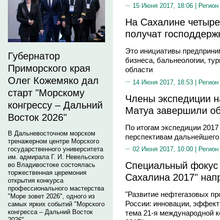
15 Июня 2017, 18:06 |
Регион
На Сахалине четыре
получат господдерж
Это инициативы предприним
Губернатор
бизнеса, бальнеологии, ту
Приморского края
области
Олег Кожемяко дал
14 Июня 2017, 18:53 |
Регион
старт "Морскому
Члены экспедиции н
конгрессу – Дальний
Матуа завершили об
Восток 2026"
По итогам экспедиции 2017
В Дальневосточном морском
перспективам дальнейшего
тренажерном центре Морского
государственного университета
02 Июня 2017, 10:00 |
Регион
им. адмирала Г. И. Невельского
Специальный фокус 
во Владивостоке состоялась
торжественная церемония
Сахалина 2017" нап
открытия конкурса
профессионального мастерства
"Развитие нефтегазовых пр
"Море зовет 2026", одного из
России: инновации, эффекти
самых ярких событий "Морского
конгресса – Дальний Восток
тема 21-я международной к
2026".