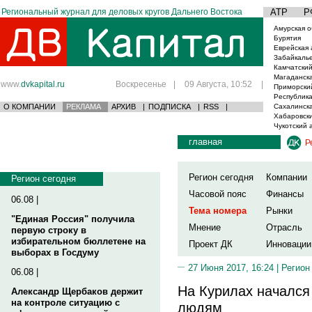
Региональный журнал для деловых кругов Дальнего Востока
АТР
Р
Амурская о
Бурятия
Еврейская 
Забайкаль
Камчатский
Магаданска
www.
dvkapital.ru
Воскресенье
|
09 Августа, 10:52
|
Приморски
Республика
О КОМПАНИИ
РЕКЛАМА
АРХИВ
|
ПОДПИСКА
|
RSS
|
Сахалинска
Хабаровски
Чукотский 
главная
Р
Регион сегодня
Компании
Регион сегодня
Часовой пояс
Финансы
06.08 |
Тема номера
Рынки
"Единая Россия" получила
Мнение
Отрасль
первую строку в
избирательном бюллетене на
Проект ДК
Инновации
выборах в Госдуму
27 Июня 2017, 16:24 |
Регион
06.08 |
На Курилах начался
Александр Щербаков держит
на контроле ситуацию с
людям