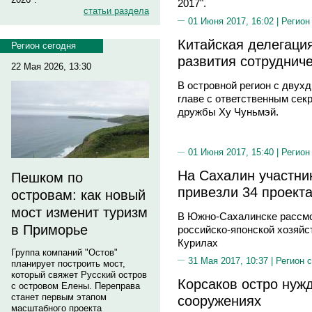
2017".
статьи раздела
01 Июня 2017, 16:02 |
Регион
Китайская делегаци
Регион сегодня
развития сотруднич
22 Мая 2026, 13:30
В островной регион с двух
главе с ответственным сек
дружбы Ху Чуньмэй.
01 Июня 2017, 15:40 |
Регион
На Сахалин участни
Пешком по
привезли 34 проект
островам: как новый
мост изменит туризм
В Южно-Сахалинске рассмо
в Приморье
российско-японской хозяй
Курилах
Группа компаний "Остов"
31 Мая 2017, 10:37 |
Регион 
планирует построить мост,
который свяжет Русский остров
Корсаков остро нуж
с островом Елены. Переправа
станет первым этапом
сооружениях
масштабного проекта