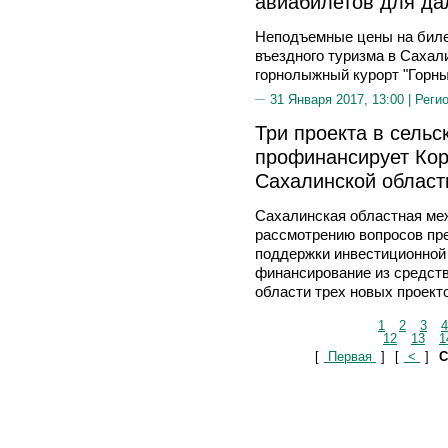
авиабилетов для да
Неподъемные цены на биле
въездного туризма в Сахали
горнолыжный курорт "Горны
31 Января 2017, 13:00 |
Реги
Три проекта в сельс
профинансирует Кор
Сахалинской област
Сахалинская областная ме
рассмотрению вопросов пр
поддержки инвестиционной
финансирование из средст
области трех новых проект
1
2
3
4
12
13
1
[
Первая
]
[
<
]
С