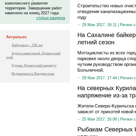
комплексного развития
Строительство новых очис
территории. Завершение работ
отведения канализационны
намечено на конец 2027 года.
году
статьи раздела
29 Мая 2017, 18:11 |
Регион 
На Сахалине байке
Актуально
летний сезон
Хабаровску - 160 лет
Мотоциклисты из всех горо
Адреса инвестиций. Приморский
край
парковке около дворца спо
чутким руководством орган
Туризм: Приморский маршрут
Больничной.
Недвижимость Владивостока
29 Мая 2017, 17:44 |
Регион 
На северных Курила
напряжение из-за т
Жители Северо-Курильска 
зависят от прихотей новой
25 Мая 2017, 16:08 |
Регион 
Рыбакам Северных К