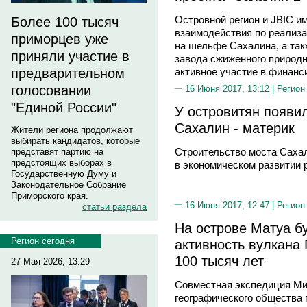
Островной регион и JBIC и
Более 100 тысяч
взаимодействия по реализа
приморцев уже
на шельфе Сахалина, а так
приняли участие в
завода сжиженного природн
активное участие в финанс
предварительном
голосовании
16 Июня 2017, 13:12 |
Регион
"Единой России"
У островитян появи
Сахалин - материк
Жители региона продолжают
выбирать кандидатов, которые
Строительство моста Сахал
представят партию на
предстоящих выборах в
в экономическом развитии 
Государственную Думу и
Законодательное Собрание
Приморского края.
16 Июня 2017, 12:47 |
Регион
статьи раздела
На острове Матуа б
Регион сегодня
активность вулкана
100 тысяч лет
27 Мая 2026, 13:29
Совместная экспедиция Ми
географического общества 