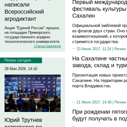
Первый международ
написали
фестиваль культуры 
Всероссийский
Сахалин
агродиктант
Официальной эмблемой пра
Акция "Единой России" прошла
из флагов двух стран. Оно
на площадке Приморского
взаимоотношений, к которо
государственного аграрно-
стремятся государства.
технологического университета
статьи раздела
23 Июня 2017, 11:24 |
Регион
На Сахалине частны
Регион сегодня
завода, склад и тур
28 Мая 2026, 14:16
Презентация новых проекто
Сахалине. На территории р
порта Владивосток.
21 Июня 2017, 14:30 |
Регион
При рождении пято
будут получать в по
Юрий Трутнев