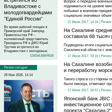
встретился во
Вопрос о передаче военных
Владивостоке с
подниматься на уровне мин
побывал в военном городке 
молодогвардейцами
социально значимых объект
"Единой России"
21 Июня 2017, 14:24 |
Регион
Во время рабочей поездки в
На Сахалине средне
Приморский край Зампред
Правительства РФ –
составила 68 тысяч
полномочный представитель
Президента РФ в ДФО Юрий
Подведены итоги социально
Трутнев встретился во
Сахалинской области с янва
Владивостоке с молодежью.
статьи раздела
17 Июня 2017, 19:10 |
Регион
На Сахалине возоб
Регион сегодня
и переработку морс
28 Мая 2026, 14:14
Такого спроса со стороны 
было никогда, отмечают пр
17 Июня 2017, 16:57 |
Регион
Японский банк JBIC
инвестиционное сот
проекта "Сахалин-2"