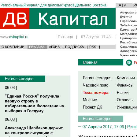
Региональный журнал для деловых кругов Дальнего Востока
АТР
Р
Амурская о
Бурятия
Еврейская 
Забайкаль
Камчатский
Магаданска
www.
dvkapital.ru
Пятница
|
07 Августа, 17:48
|
Приморски
Республика
О КОМПАНИИ
РЕКЛАМА
АРХИВ
|
ПОДПИСКА
|
RSS
|
Сахалинска
Хабаровски
Чукотский 
главная
Р
Регион сегодня
Компании
Регион сегодня
Часовой пояс
Финансы
06.08 |
Тема номера
Рынки
"Единая Россия" получила
Мнение
Отрасль
первую строку в
избирательном бюллетене на
Проект ДК
Инновации
выборах в Госдуму
Регион сегодня
06.08 |
07 Апреля 2017, 17:06 |
Реги
Александр Щербаков держит
на контроле ситуацию с
Железнодорожники 