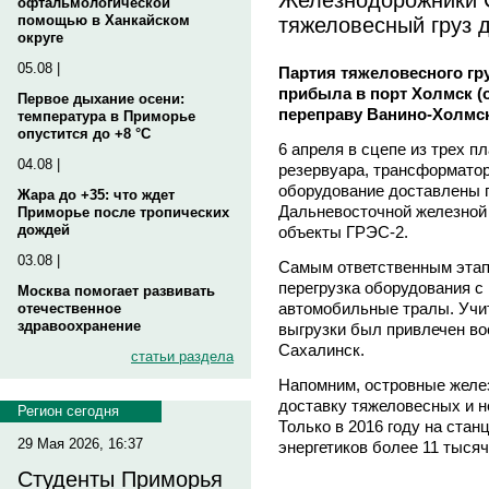
офтальмологической
тяжеловесный груз 
помощью в Ханкайском
округе
05.08 |
Партия тяжеловесного гр
прибыла в порт Холмск (
Первое дыхание осени:
переправу Ванино-Холмск
температура в Приморье
опустится до +8 °C
6 апреля в сцепе из трех 
04.08 |
резервуара, трансформатор
оборудование доставлены п
Жара до +35: что ждет
Дальневосточной железной 
Приморье после тропических
дождей
объекты ГРЭС-2.
03.08 |
Самым ответственным этап
перегрузка оборудования 
Москва помогает развивать
автомобильные тралы. Учит
отечественное
здравоохранение
выгрузки был привлечен в
Сахалинск.
статьи раздела
Напомним, островные желе
доставку тяжеловесных и н
Регион сегодня
Только в 2016 году на стан
29 Мая 2026, 16:37
энергетиков более 11 тысяч
Студенты Приморья