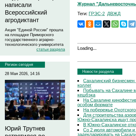
Журнал "Дальневосточны
написали
Всероссийский
Теги:
ГРЭС-2
ДВЖД
агродиктант
Акция "Единой России" прошла
на площадке Приморского
государственного аграрно-
технологического университета
Loading...
статьи раздела
Регион сегодня
Новости раздела
28 Мая 2026, 14:16
Сахалинский бизнесмен 
коллег
Побывать на Сахалине м
кешбэка
На Сахалине кинофестив
особом формате
На побережье Охотского
Для строительства аэро
Южно-Сахалинска ищут про
В Южно-Сахалинске откр
Юрий Трутнев
Со 2 июля автомобили и
задекларировать на Сахал