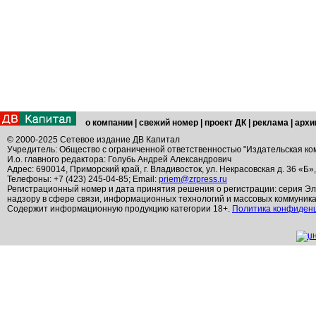
о компании
|
свежий номер
|
проект ДК
|
реклама
|
архи
© 2000-2025 Сетевое издание ДВ Капитал
Учредитель: Общество с ограниченной ответственностью "Издательская ко
И.о. главного редактора: Голубь Андрей Александрович
Адрес: 690014, Приморский край, г. Владивосток, ул. Некрасовская д. 36 «Б»
Телефоны: +7 (423) 245-04-85; Email:
priem@zrpress.ru
Регистрационный номер и дата принятия решения о регистрации: серия Эл
надзору в сфере связи, информационных технологий и массовых коммуник
Содержит информационную продукцию категории 18+.
Политика конфиден