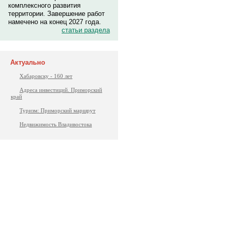
комплексного развития
территории. Завершение работ
намечено на конец 2027 года.
статьи раздела
Актуально
Хабаровску - 160 лет
Адреса инвестиций. Приморский
край
Туризм: Приморский маршрут
Недвижимость Владивостока