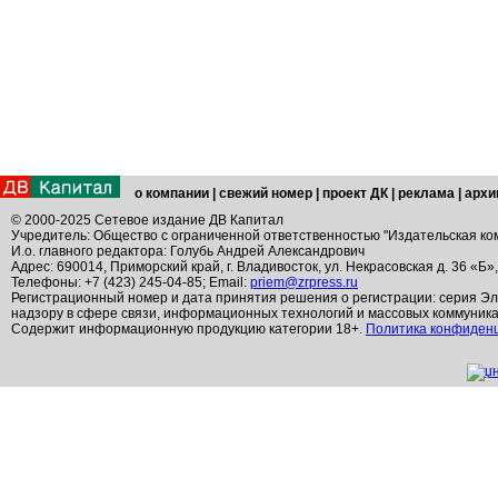
о компании
|
свежий номер
|
проект ДК
|
реклама
|
архи
© 2000-2025 Сетевое издание ДВ Капитал
Учредитель: Общество с ограниченной ответственностью "Издательская ко
И.о. главного редактора: Голубь Андрей Александрович
Адрес: 690014, Приморский край, г. Владивосток, ул. Некрасовская д. 36 «Б»
Телефоны: +7 (423) 245-04-85; Email:
priem@zrpress.ru
Регистрационный номер и дата принятия решения о регистрации: серия Эл
надзору в сфере связи, информационных технологий и массовых коммуник
Содержит информационную продукцию категории 18+.
Политика конфиден