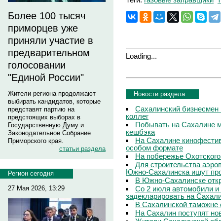
Более 100 тысяч
приморцев уже
приняли участие в
предварительном
Loading...
голосовании
"Единой России"
Жители региона продолжают
Новости раздела
выбирать кандидатов, которые
Сахалинский бизнесмен 
представят партию на
коллег
предстоящих выборах в
Побывать на Сахалине м
Государственную Думу и
кешбэка
Законодательное Собрание
На Сахалине кинофестив
Приморского края.
особом формате
статьи раздела
На побережье Охотского
Для строительства аэро
Южно-Сахалинска ищут про
Регион сегодня
В Южно-Сахалинске откр
Со 2 июля автомобили и
27 Мая 2026, 13:29
задекларировать на Сахал
В Сахалинской таможне 
На Сахалин поступят но