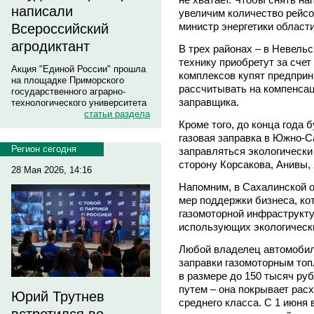
написали
увеличим количество рейсо
министр энергетики област
Всероссийский
агродиктант
В трех районах – в Невель
технику приобретут за сче
Акция "Единой России" прошла
комплексов купят предприн
на площадке Приморского
рассчитывать на компенсац
государственного аграрно-
заправщика.
технологического университета
статьи раздела
Кроме того, до конца года 
газовая заправка в Южно-С
Регион сегодня
заправляться экологически 
сторону Корсакова, Анивы,
28 Мая 2026, 14:16
Напомним, в Сахалинской 
мер поддержки бизнеса, ко
газомоторной инфраструкту
использующих экологически
Любой владелец автомобил
заправки газомоторным топ
в размере до 150 тысяч ру
путем – она покрывает рас
Юрий Трутнев
среднего класса. С 1 июня 