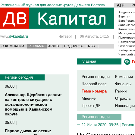
Региональный журнал для деловых кругов Дальнего Востока
АТР
Р
Амурская о
Бурятия
Еврейская 
Забайкаль
Камчатский
Магаданска
www.
dvkapital.ru
Четверг
|
06 Августа, 14:15
|
Приморски
Республика
О КОМПАНИИ
РЕКЛАМА
АРХИВ
|
ПОДПИСКА
|
RSS
|
Сахалинска
Хабаровски
Чукотский 
главная
Р
Регион сегодня
Компании
Регион сегодня
Часовой пояс
Финансы
06.08 |
Тема номера
Рынки
Александр Щербаков держит
Мнение
Отрасль
на контроле ситуацию с
офтальмологической
Проект ДК
Инновации
помощью в Ханкайском
округе
Регион сегодня
05.08 |
22 Июня 2020, 09:35 |
Регион
Первое дыхание осени:
На Сахалин поступя