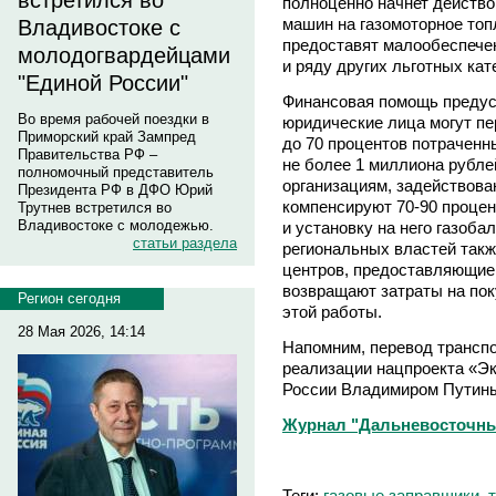
встретился во
полноценно начнет действо
машин на газомоторное топ
Владивостоке с
предоставят малообеспече
молодогвардейцами
и ряду других льготных кат
"Единой России"
Финансовая помощь предусм
Во время рабочей поездки в
юридические лица могут пер
Приморский край Зампред
до 70 процентов потраченн
Правительства РФ –
не более 1 миллиона рубле
полномочный представитель
организациям, задействов
Президента РФ в ДФО Юрий
компенсируют 70-90 процен
Трутнев встретился во
Владивостоке с молодежью.
и установку на него газоб
статьи раздела
региональных властей так
центров, предоставляющие
возвращают затраты на пок
Регион сегодня
этой работы.
28 Мая 2026, 14:14
Напомним, перевод транспор
реализации нацпроекта «Эк
России Владимиром Путин
Журнал "Дальневосточны
Теги:
газовые заправщики