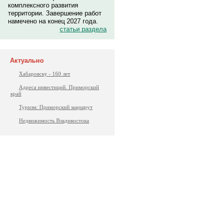
комплексного развития
территории. Завершение работ
намечено на конец 2027 года.
статьи раздела
Актуально
Хабаровску - 160 лет
Адреса инвестиций. Приморский
край
Туризм: Приморский маршрут
Недвижимость Владивостока