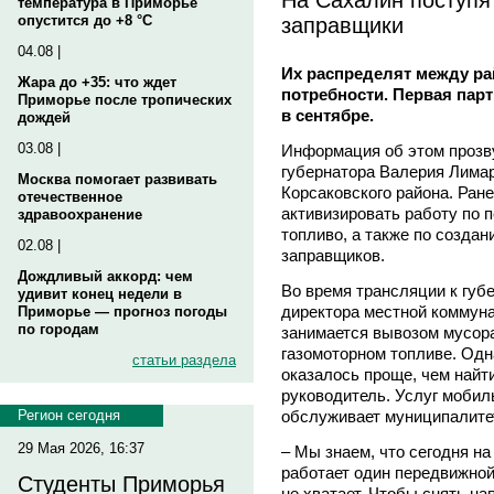
температура в Приморье
заправщики
опустится до +8 °C
04.08 |
Их распределят между ра
Жара до +35: что ждет
потребности. Первая парт
Приморье после тропических
в сентябре.
дождей
03.08 |
Информация об этом прозву
губернатора Валерия Лимар
Москва помогает развивать
Корсаковского района. Ране
отечественное
активизировать работу по 
здравоохранение
топливо, а также по создан
02.08 |
заправщиков.
Дождливый аккорд: чем
Во время трансляции к губ
удивит конец недели в
директора местной коммун
Приморье — прогноз погоды
по городам
занимается вывозом мусора
газомоторном топливе. Од
статьи раздела
оказалось проще, чем найти
руководитель. Услуг мобил
обслуживает муниципалитет,
Регион сегодня
29 Мая 2026, 16:37
– Мы знаем, что сегодня н
работает один передвижной
Студенты Приморья
не хватает. Чтобы снять н