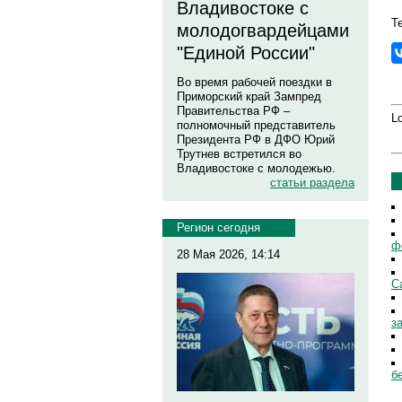
Владивостоке с
Т
молодогвардейцами
"Единой России"
Во время рабочей поездки в
Приморский край Зампред
Правительства РФ –
Lo
полномочный представитель
Президента РФ в ДФО Юрий
Трутнев встретился во
Владивостоке с молодежью.
статьи раздела
Регион сегодня
ф
28 Мая 2026, 14:14
С
з
б