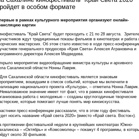
ройдет в особом формате
первые в рамках культурного мероприятия организуют онлайн-
рансляцию картин
инофестиваль "Край Света" будет проходить с 21 по 28 августа. Зрител
 участников ждут традиционные показы фильмов в кинотеатрах и работа 
ворческих мастерских. Об этом стало известно в ходе пресс-конференци
 участием генерального продюсера «Края Света» Алексея Аграновича и
рограммного директора Алексея Медведева.
ткрыло мероприятие видеообращение министра культуры и архивного
ела Сахалинской области Нонны Лаврик.
 Для Сахалинской области кинофестиваль является знаковым
ероприятием, вошедшим в список событий, которые мы включили в
еализацию национального проекта «Культура», – отметила Нонна Лаврик.
 Немаловажное значение имеет тот факт, что в рамках кинофестиваля
рганизована работа с молодежью – созданы круглогодичные творческие
астерские, которые помогают лучше понять мир киноискусства.
частники пресс-конференции рассказали, что в этом году фестиваль
удет носить название «Край света 2020» (вместо «Край света. Восток»).
а протяжении фестивальной недели в крупнейших кинотеатрах Южно-
ахалинска – «Октябрь» и «Комсомолец» – покажут 4 программы, в котор
ойдут около 30 фильмов.