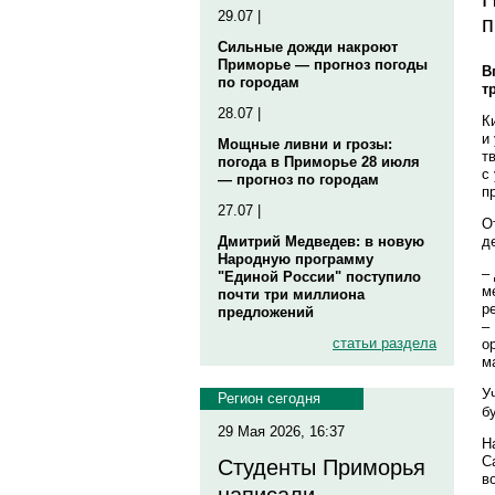
29.07 |
п
Сильные дожди накроют
Приморье — прогноз погоды
В
по городам
т
28.07 |
К
и
Мощные ливни и грозы:
т
погода в Приморье 28 июля
с
— прогноз по городам
п
27.07 |
О
д
Дмитрий Медведев: в новую
Народную программу
–
"Единой России" поступило
м
почти три миллиона
р
предложений
–
статьи раздела
о
м
У
Регион сегодня
б
29 Мая 2026, 16:37
Н
С
Студенты Приморья
в