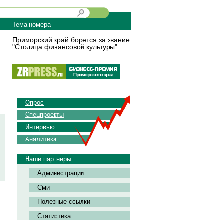
Тема номера
Приморский край борется за звание
"Столица финансовой культуры"
Опрос
Спецпроекты
Интервью
Аналитика
Наши партнеры
Администрации
Сми
Полезные ссылки
Статистика