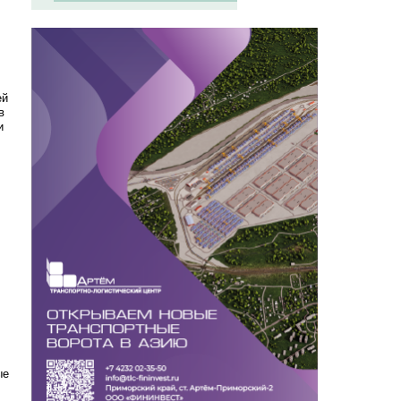
ей
в
и
ые