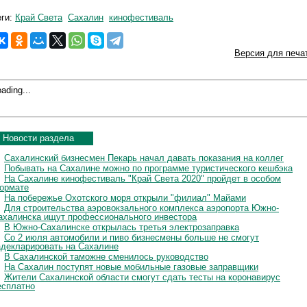
еги:
Край Света
Сахалин
кинофестиваль
Версия для печа
ading...
Новости раздела
Сахалинский бизнесмен Пекарь начал давать показания на коллег
Побывать на Сахалине можно по программе туристического кешбэка
На Сахалине кинофестиваль "Край Света 2020" пройдет в особом
ормате
На побережье Охотского моря открыли "филиал" Майами
Для строительства аэровокзального комплекса аэропорта Южно-
ахалинска ищут профессионального инвестора
В Южно-Сахалинске открылась третья электрозаправка
Со 2 июля автомобили и пиво бизнесмены больше не смогут
адекларировать на Сахалине
В Сахалинской таможне сменилось руководство
На Сахалин поступят новые мобильные газовые заправщики
Жители Сахалинской области смогут сдать тесты на коронавирус
есплатно