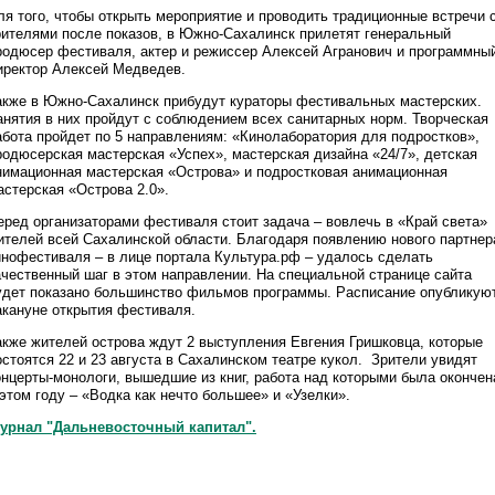
ля того, чтобы открыть мероприятие и проводить традиционные встречи 
рителями после показов, в Южно-Сахалинск прилетят генеральный
родюсер фестиваля, актер и режиссер Алексей Агранович и программны
иректор Алексей Медведев.
акже в Южно-Сахалинск прибудут кураторы фестивальных мастерских.
анятия в них пройдут с соблюдением всех санитарных норм. Творческая
абота пройдет по 5 направлениям: «Кинолаборатория для подростков»,
родюсерская мастерская «Успех», мастерская дизайна «24/7», детская
нимационная мастерская «Острова» и подростковая анимационная
астерская «Острова 2.0».
еред организаторами фестиваля стоит задача – вовлечь в «Край света»
ителей всей Сахалинской области. Благодаря появлению нового партнер
инофестиваля – в лице портала Культура.рф – удалось сделать
ачественный шаг в этом направлении. На специальной странице сайта
удет показано большинство фильмов программы. Расписание опубликую
акануне открытия фестиваля.
акже жителей острова ждут 2 выступления Евгения Гришковца, которые
остоятся 22 и 23 августа в Сахалинском театре кукол. Зрители увидят
онцерты-монологи, вышедшие из книг, работа над которыми была окончен
 этом году – «Водка как нечто большее» и «Узелки».
урнал "Дальневосточный капитал".