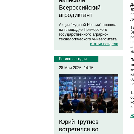
написали
Д
Всероссийский
з
п
агродиктант
д
Акция "Единой России" прошла
Т
на площадке Приморского
З
государственного аграрно-
р
технологического университета
п
статьи раздела
а
м
Регион сегодня
П
ж
28 Мая 2026, 14:16
к
к
б
н
Т
с
к
в
Ж
Юрий Трутнев
встретился во