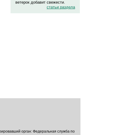
ветерок добавит свежести.
статьи раздела
трировавший орган: Федеральная служба по