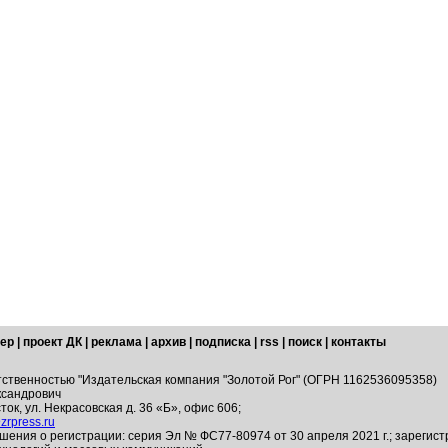
ер
|
проект ДК
|
реклама
|
архив
|
подписка
|
rss
|
поиск
|
контакты
тственностью "Издательская компания "Золотой Рог" (ОГРН 1162536095358)
ксандрович
ток, ул. Некрасовская д. 36 «Б», офис 606;
zrpress.ru
шения о регистрации: серия Эл № ФС77-80974 от 30 апреля 2021 г.; зарегис