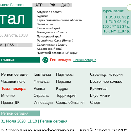
ьнего Востока
АТР
РФ
ДФО
Курсы валют
Амурская область
Бурятия
1 USD
80.93 р.
Еврейская автономная область
1 EUR
93.19 р.
Забайкалье
100 JPY
51.37 р.
Камчатский край
10 CNY
11.97 р.
Магаданская область
06 Августа, 10:38
|
Приморский край
Республика Саха (Якутия)
А
|
RSS
|
Сахалинская область
Хабаровский край
Чукотский автономный округ
главная
Рекомендует:
Регион сегодня
Регион сегодня
Компании
Партнеры
Страницы истории
Часовой пояс
Финансы
Персона
Восточное кольцо
Тема номера
Рынки
Кадры
Криминал
Мнение
Отрасль
Территория
Вкус жизни
Проект ДК
Инновации
Среда обитания
Спорт
Регион сегодня
31 Июля 2020, 11:18 |
Регион сегодня
а Сахалине кинофестиваль "Край Света 2020"