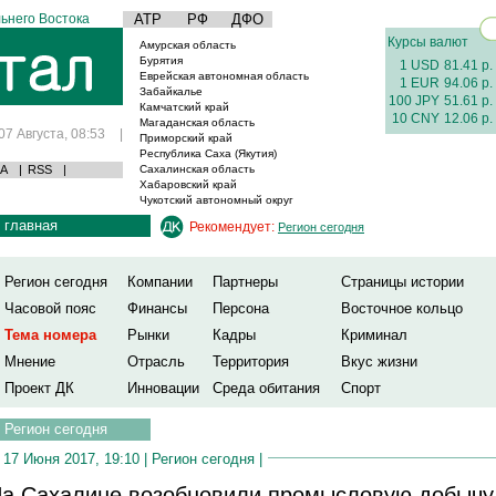
ьнего Востока
АТР
РФ
ДФО
Курсы валют
Амурская область
Бурятия
1 USD
81.41 р.
Еврейская автономная область
1 EUR
94.06 р.
Забайкалье
100 JPY
51.61 р.
Камчатский край
10 CNY
12.06 р.
Магаданская область
07 Августа, 08:53
|
Приморский край
Республика Саха (Якутия)
А
|
RSS
|
Сахалинская область
Хабаровский край
Чукотский автономный округ
главная
Рекомендует:
Регион сегодня
Регион сегодня
Компании
Партнеры
Страницы истории
Часовой пояс
Финансы
Персона
Восточное кольцо
Тема номера
Рынки
Кадры
Криминал
Мнение
Отрасль
Территория
Вкус жизни
Проект ДК
Инновации
Среда обитания
Спорт
Регион сегодня
17 Июня 2017, 19:10 |
Регион сегодня
|
а Сахалине возобновили промысловую добычу