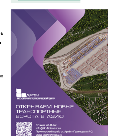
За
я
во