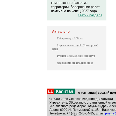
комплексного развития
территории. Завершение работ
намечено на конец 2027 года.
статьи раздела
Актуально
Хабаровску - 160 лет
Адреса инвестиций. Приморский
край
Туризм: Приморский маршрут
Недвижимость Владивостока
о компании
|
свежий ном
© 2000-2025 Сетевое издание ДВ Капитал
Учредитель: Общество с ограниченной отве
И.о. главного редактора: Голубь Андрей Але
Адрес: 690014, Приморский край, г. Владивос
Телефоны: +7 (423) 245-04-85; Email:
priem@