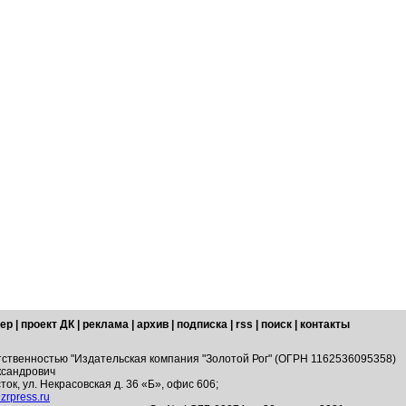
ер
|
проект ДК
|
реклама
|
архив
|
подписка
|
rss
|
поиск
|
контакты
тственностью "Издательская компания "Золотой Рог" (ОГРН 1162536095358)
ксандрович
ток, ул. Некрасовская д. 36 «Б», офис 606;
zrpress.ru