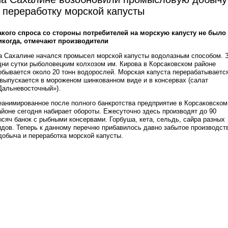
 переработку морской капусты
акого спроса со стороны потребителей на морскую капусту не было
икогда, отмечают производители
а Сахалине начался промысел морской капусты водолазным способом. 
дни сутки рыболовецким колхозом им. Кирова в Корсаковском районе
обывается около 20 тонн водорослей. Морская капуста перерабатываетс
 выпускается в мороженом шинкованном виде и в консервах (салат
Дальневосточный»).
еанимированное после полного банкротства предприятие в Корсаковском
айоне сегодня набирает обороты. Ежесуточно здесь производят до 90
ысяч банок с рыбными консервами. Горбуша, кета, сельдь, сайра разных
идов. Теперь к данному перечню прибавилось давно забытое производст
 добыча и переработка морской капусты.