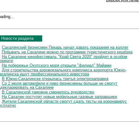
ading...
Новости раздела
Сахалинский бизнесмен Пекарь начал давать показания на коллег
Побывать на Сахалине можно по программе туристического кешбэка
На Сахалине кинофестиваль "Край Света 2020" пройдет в особом
ормате
На побережье Охотского моря открыли "филиал" Майами
Для строительства аэровокзального комплекса аэропорта Южно-
ахалинска ищут профессионального инвестора
В Южно-Сахалинске открылась третья электрозаправка
Со 2 июля автомобили и пиво бизнесмены больше не смогут
адекларировать на Сахалине
В Сахалинской таможне сменилось руководство
На Сахалин поступят новые мобильные газовые заправщики
Жители Сахалинской области смогут сдать тесты на коронавирус
есплатно