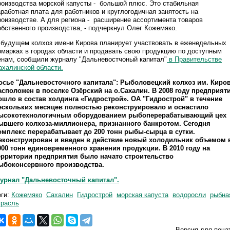
роизводства морской капусты - большой плюс. Это стабильная
аработная плата для работников и круглогодичная занятость на
роизводстве. А для региона - расширение ассортимента товаров
обственного производства, - подчеркнул Олег Кожемяко.
 будущем колхоз имени Кирова планирует участвовать в еженедельных
рмарках в городах области и продавать свою продукцию по доступным
енам, сообщили журналу "Дальневостчоный капитал"
в Правительстве
ахалинской области.
осье "Дальневосточного капитала": Рыболовецкий колхоз им. Киро
асположен в поселке Озёрский на о.Сахалин. В 2008 году предприят
ошло в состав холдинга «Гидрострой». ОА "Гидрострой" в течение
ескольких месяцев полностью реконструировало и оснастило
ысокотехнологичным оборудованием рыбоперерабатывающий цех
ывшего колхоза-миллионера, признанного банкротом. Сегодня
омплекс перерабатывает до 200 тонн рыбы-сырца в сутки.
еконструирован и введен в действие новый холодильник объемом 
000 тонн единовременного хранения продукции. В 2010 году на
ерритории предприятия было начато строительство
ыбоконсервного производства.
урнал "Дальневосточный капитал".
еги:
Кожемяко
Сахалин
Гидрострой
морская капуста
водоросли
рыбна
трасль
Версия для печа