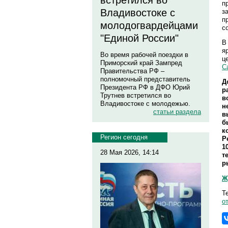
встретился во
п
Владивостоке с
з
п
молодогвардейцами
с
"Единой России"
В
я
Во время рабочей поездки в
ц
Приморский край Зампред
С
Правительства РФ –
полномочный представитель
Д
Президента РФ в ДФО Юрий
р
Трутнев встретился во
в
Владивостоке с молодежью.
н
статьи раздела
в
б
к
Регион сегодня
Р
1
28 Мая 2026, 14:14
т
р
Ж
Т
о