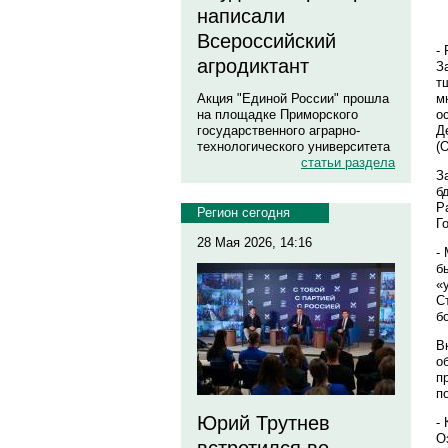
написали
Всероссийский
-
агродиктант
З
т
м
Акция "Единой России" прошла
о
на площадке Приморского
Д
государственного аграрно-
(
технологического университета
статьи раздела
З
б
Р
Регион сегодня
Г
28 Мая 2026, 14:16
-
б
«
С
б
В
о
п
п
Юрий Трутнев
-
О