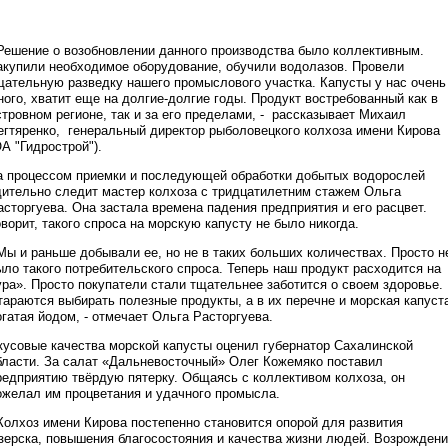
 Решение о возобновлении данного производства было коллективным.
акупили необходимое оборудование, обучили водолазов. Провели
щательную разведку нашего промыслового участка. Капусты у нас очень
ного, хватит еще на долгие-долгие годы. Продукт востребованный как в
стровном регионе, так и за его пределами, - рассказывает Михаил
егтяренко, генеральный директор рыболовецкого колхоза имени Кирова
ОА "Гидрострой").
а процессом приемки и последующей обработки добытых водорослей
дительно следит мастер колхоза с тридцатилетним стажем Ольга
асторгуева. Она застала времена падения предприятия и его расцвет.
оворит, такого спроса на морскую капусту не было никогда.
 Мы и раньше добывали ее, но не в таких больших количествах. Просто н
ыло такого потребительского спроса. Теперь наш продукт расходится на
ура». Просто покупатели стали тщательнее заботится о своем здоровье.
тараются выбирать полезные продукты, а в их перечне и морская капуст
огатая йодом, - отмечает Ольга Расторгуева.
кусовые качества морской капусты оценил губернатор Сахалинской
бласти. За салат «Дальневосточный» Олег Кожемяко поставил
редприятию твёрдую пятерку. Общаясь с коллективом колхоза, он
ожелал им процветания и удачного промысла.
 Колхоз имени Кирова постепенно становится опорой для развития
зерска, повышения благосостояния и качества жизни людей. Возрожден