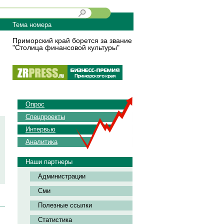
Тема номера
Приморский край борется за звание
"Столица финансовой культуры"
Опрос
Спецпроекты
Интервью
Аналитика
Наши партнеры
Администрации
Сми
Полезные ссылки
Статистика