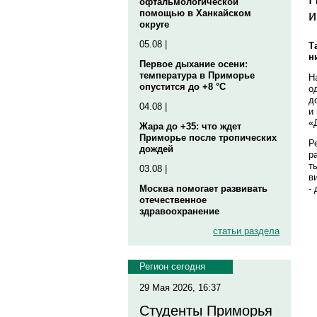
офтальмологической
и
помощью в Ханкайском
округе
05.08 |
Т
н
Первое дыхание осени:
температура в Приморье
Н
опустится до +8 °C
о
д
04.08 |
и
«
Жара до +35: что ждет
Приморье после тропических
Р
дождей
р
т
03.08 |
в
-
Москва помогает развивать
отечественное
здравоохранение
статьи раздела
Регион сегодня
29 Мая 2026, 16:37
Студенты Приморья