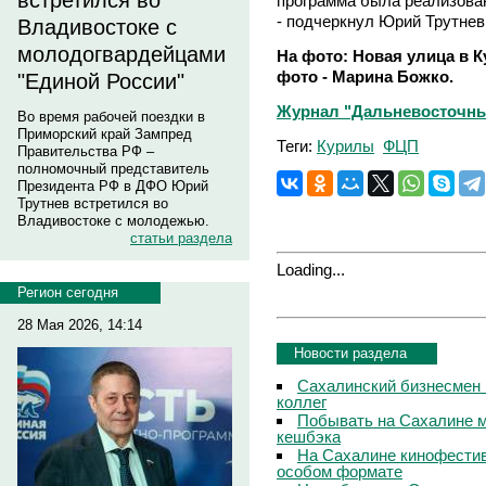
встретился во
программа была реализован
- подчеркнул Юрий Трутнев
Владивостоке с
молодогвардейцами
На фото: Новая улица в К
фото - Марина Божко.
"Единой России"
Журнал "Дальневосточны
Во время рабочей поездки в
Приморский край Зампред
Теги:
Курилы
ФЦП
Правительства РФ –
полномочный представитель
Президента РФ в ДФО Юрий
Трутнев встретился во
Владивостоке с молодежью.
статьи раздела
Loading...
Регион сегодня
28 Мая 2026, 14:14
Новости раздела
Сахалинский бизнесмен 
коллег
Побывать на Сахалине м
кешбэка
На Сахалине кинофестив
особом формате