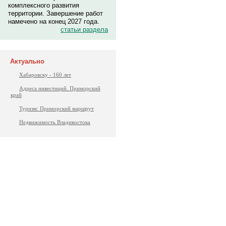
комплексного развития
территории. Завершение работ
намечено на конец 2027 года.
статьи раздела
Актуально
Хабаровску - 160 лет
Адреса инвестиций. Приморский
край
Туризм: Приморский маршрут
Недвижимость Владивостока