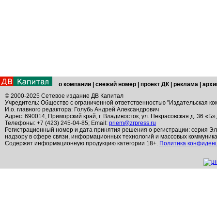
о компании
|
свежий номер
|
проект ДК
|
реклама
|
архи
© 2000-2025 Сетевое издание ДВ Капитал
Учредитель: Общество с ограниченной ответственностью "Издательская ко
И.о. главного редактора: Голубь Андрей Александрович
Адрес: 690014, Приморский край, г. Владивосток, ул. Некрасовская д. 36 «Б»
Телефоны: +7 (423) 245-04-85; Email:
priem@zrpress.ru
Регистрационный номер и дата принятия решения о регистрации: серия Эл
надзору в сфере связи, информационных технологий и массовых коммуник
Содержит информационную продукцию категории 18+.
Политика конфиден