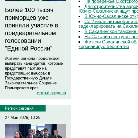
На побережье Охотского
Для строительства аэро
Более 100 тысяч
Южно-Сахалинска ищут про
В Южно-Сахалинске откр
приморцев уже
Со 2 июля автомобили и
приняли участие в
задекларировать на Сахал
В Сахалинской таможне 
предварительном
На Сахалин поступят но
голосовании
Жители Сахалинской обл
коронавирус бесплатно
"Единой России"
Жители региона продолжают
выбирать кандидатов, которые
представят партию на
предстоящих выборах в
Государственную Думу и
Законодательное Собрание
Приморского края.
статьи раздела
Регион сегодня
27 Мая 2026, 13:29