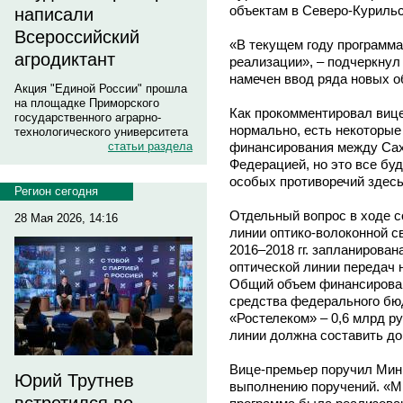
объектам в Северо-Куриль
написали
Всероссийский
«В текущем году программа
агродиктант
реализации», – подчеркнул 
намечен ввод ряда новых о
Акция "Единой России" прошла
на площадке Приморского
Как прокомментировал вице
государственного аграрно-
нормально, есть некоторые
технологического университета
финансирования между Сах
статьи раздела
Федерацией, но это все бу
особых противоречий здесь
Регион сегодня
Отдельный вопрос в ходе 
28 Мая 2026, 14:16
линии оптико-волоконной с
2016–2018 гг. запланирова
оптической линии передач 
Общий объем финансировани
средства федерального бюд
«Ростелеком» – 0,6 млрд р
линии должна составить до 
Вице-премьер поручил Минк
Юрий Трутнев
выполнению поручений. «М