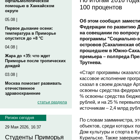
офтальмологической
100 процентов
помощью в Ханкайском
округе
05.08 |
Об этом сообщил замести
Федерации по развитию Д
Первое дыхание осени:
на совещании по вопросу
температура в Приморье
программы "Социально-э
опустится до +8 °C
островов (Сахалинская об
04.08 |
прошедшем в Южно-Сахал
Жара до +35: что ждет
премьера – полпреда Пр
Приморье после тропических
Трутнева.
дождей
«Старт программы оказался
03.08 |
кассовое исполнение прогр
Москва помогает развивать
сказал в своем докладе Ар
отечественное
освоены средства федераль
здравоохранение
% освоены средства бюджет
рублей, и на 25 % перевып
статьи раздела
источникам – 2,4 млрд рубл
Регион сегодня
По словам замминистра, эт
объектов, среди которых по
29 Мая 2026, 16:37
Дом культуры и спорта в К
Студенты Приморья
Курильске. Также завершен