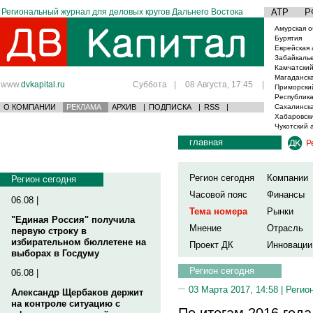
Региональный журнал для деловых кругов Дальнего Востока
АТР
Р
Амурская о
Бурятия
Еврейская 
Забайкаль
Камчатский
Магаданска
www.
dvkapital.ru
Суббота
|
08 Августа, 17:45
|
Приморски
Республика
О КОМПАНИИ
РЕКЛАМА
АРХИВ
|
ПОДПИСКА
|
RSS
|
Сахалинска
Хабаровски
Чукотский 
главная
Р
Регион сегодня
Компании
Регион сегодня
Часовой пояс
Финансы
06.08 |
Тема номера
Рынки
"Единая Россия" получила
Мнение
Отрасль
первую строку в
избирательном бюллетене на
Проект ДК
Инновации
выборах в Госдуму
Регион сегодня
06.08 |
03 Марта 2017, 14:58 |
Регио
Александр Щербаков держит
на контроле ситуацию с
По итогам 2016 год