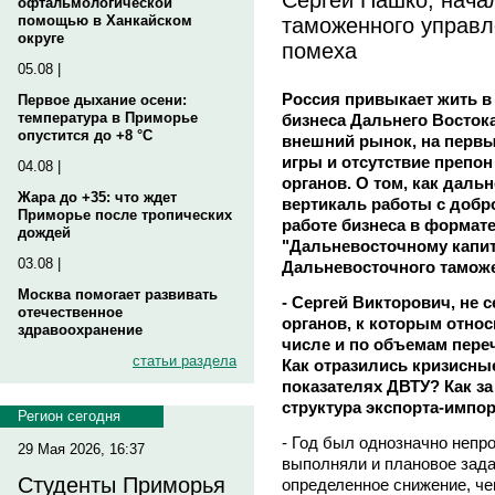
офтальмологической
таможенного управл
помощью в Ханкайском
округе
помеха
05.08 |
Россия привыкает жить в
Первое дыхание осени:
температура в Приморье
бизнеса Дальнего Восток
опустится до +8 °C
внешний рынок, на первы
игры и отсутствие препо
04.08 |
органов. О том, как дал
Жара до +35: что ждет
вертикаль работы с добр
Приморье после тропических
работе бизнеса в формате
дождей
"Дальневосточному капит
03.08 |
Дальневосточного тамож
Москва помогает развивать
- Сергей Викторович, не 
отечественное
органов, к которым относ
здравоохранение
числе и по объемам пер
статьи раздела
Как отразились кризисны
показателях ДВТУ? Как з
структура экспорта-импо
Регион сегодня
- Год был однозначно непр
29 Мая 2026, 16:37
выполняли и плановое зада
Студенты Приморья
определенное снижение, че