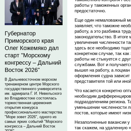
работы у таможенных орган
предостаточно.
Еще один немаловажный мо
заявляет, что таможне нео
работу, а это разбивка труд
Губернатор
законодательство. В итоге
Приморского края
увеличения численности та
Олег Кожемяко дал
здесь все необходимо тщат
конкретном случае, так ка
старт "Морскому
работы не стыкуется с дру
конгрессу – Дальний
службами. Вот и получаетс
Восток 2026"
вышел на работу, а лоцман 
оформления судна зависит 
В Дальневосточном морском
представителя той или ино
тренажерном центре Морского
государственного университета
Что касается конкретно опт
им. адмирала Г. И. Невельского
необходим дифференциров
во Владивостоке состоялась
подразделениям региона. Т
торжественная церемония
уменьшении численности л
открытия конкурса
профессионального мастерства
постов, которые имеют низ
"Море зовет 2026", одного из
самых ярких событий "Морского
Незаполненные вакансии у н
конгресса – Дальний Восток
так скажем, на удаленную 
2026".