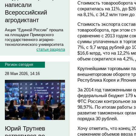
Стоимость товарооборота ч
написали
сократилась на 11%, до $2
Всероссийский
на 8,1%, с 34,2 млн тонн до 
агродиктант
Стоимость экспорта состав
товарооборота, при этом с
Акция "Единой России" прошла
на площадке Приморского
сравнению с 2013 годом сок
государственного аграрно-
суммы уплаченных в торго
технологического университета
7%, с 9,7 млрд рублей до 1
статьи раздела
$16,6 млрд, что на 12,2% м
объем сократился на 4,2%, 
Регион сегодня
Крупнейшими торговыми па
28 Мая 2026, 14:16
внешнеторговом обороте тр
Республика Корея и Япония.
За 2014 год таможенными о
федеральный бюджет 179 м
ФТС России контрольное з
98,97%. По итогам работы 
развитие таможенных орган
порядка 30 рублей.
Юрий Трутнев
Хочу отметить, что конец 
снижением объемов ввоза п