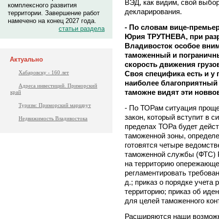
ВЭД, как видим, свой выбо
комплексного развития
декларирования.
территории. Завершение работ
намечено на конец 2027 года.
- По словам вице-премье
статьи раздела
Юрия ТРУТНЕВА, при разр
Владивосток особое вним
таможенный и пограничн
Актуально
скорость движения грузо
Своя специфика есть и у
Хабаровску - 160 лет
наиболее благоприятный
Адреса инвестиций. Приморский
таможне видят эти новво
край
Туризм: Приморский маршрут
- По ТОРам ситуация прощ
закон, который вступит в си
Недвижимость Владивостока
пределах ТОРа будет дейс
таможенной зоны, определ
готовятся четыре ведомст
таможенной службы (ФТС) Р
на территорию опережающег
регламентировать требовани
д.; приказ о порядке учета
территорию; приказ об иде
для целей таможенного кон
Расширяются наши возможн