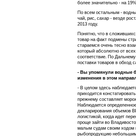
более значительно - на 19%
По всем остальным - водны
чай, рис, сахар - везде рос
2013 году.
Понятно, что в сложившихс
товар на факт подмены стр
стараемся очень тесно вза
который абсолютно от всех
соответствие. По Дальнему
поставки товаров в обход с
- Вы упомянули водные б
изменения в этом направ
- В целом здесь наблюдает
приходится констатировать,
прежнему составляет морож
Наблюдается определенное
декларирования объемов ВБ
логистикой, когда идет пер
проще зайти во Владивосток
малым судам своим ходом и
рыбопродукцию небольшими