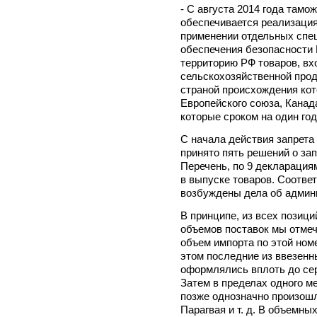
- С августа 2014 года тамо
обеспечивается реализаци
применении отдельных спе
обеспечения безопасности 
территорию РФ товаров, вх
сельскохозяйственной прод
страной происхождения ко
Европейского союза, Канад
которые сроком на один год
С начала действия запрета
принято пять решений о зап
Перечень, по 9 декларация
в выпуске товаров. Соотве
возбуждены дела об админ
В принципе, из всех позиц
объемов поставок мы отмеч
объем импорта по этой ном
этом последние из ввезенны
оформлялись вплоть до се
Затем в пределах одного м
позже однозначно произошл
Парагвая и т. д. В объемны