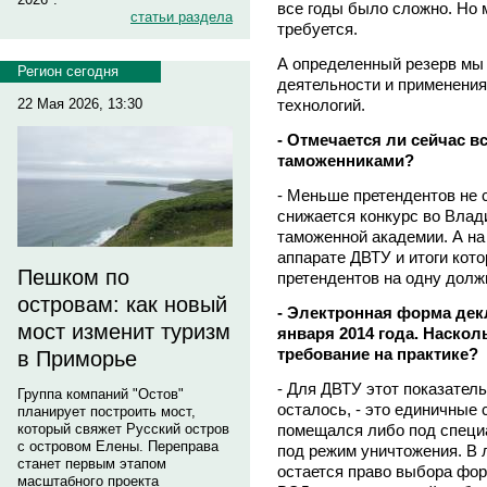
все годы было сложно. Но 
статьи раздела
требуется.
А определенный резерв мы 
Регион сегодня
деятельности и применени
технологий.
22 Мая 2026, 13:30
- Отмечается ли сейчас 
таможенниками?
- Меньше претендентов не с
снижается конкурс во Вла
таможенной академии. А на
аппарате ДВТУ и итоги кото
Пешком по
претендентов на одну долж
островам: как новый
- Электронная форма дек
мост изменит туризм
января 2014 года. Наско
требование на практике?
в Приморье
- Для ДВТУ этот показатель
Группа компаний "Остов"
осталось, - это единичные 
планирует построить мост,
помещался либо под специ
который свяжет Русский остров
с островом Елены. Переправа
под режим уничтожения. В 
станет первым этапом
остается право выбора фор
масштабного проекта