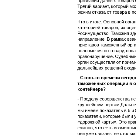
признания данных товаров
Третий вариант, который мо
режим отказа от товара в п
Что в итоге. Основной орга
категорией товаров, их оцен
Росимущество. Таможня зде
направление. В рамках вз
приставов таможенный орга
полномочия по товару, по
правонарушение. Судебный 
орган осуществляют прием
дальнейших решений входи
- Сколько времени сегод
таможенных операций в 
контейнере?
- Пределу совершенства нет
крупнейшим портам Дальнег
мы имеем показатель в 6 и 
показатели, которые были
«дорожной карты». Это прак
считаю, что есть возможны
они уже связаны не стольк