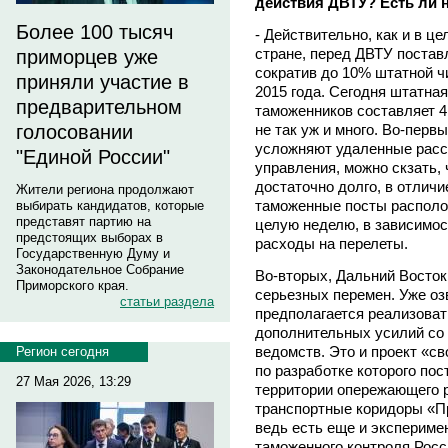
действия ДВТУ? Есть ли 
Более 100 тысяч
- Действительно, как и в 
стране, перед ДВТУ постав
приморцев уже
сократив до 10% штатной ч
приняли участие в
2015 года. Сегодня штатна
предварительном
таможенников составляет 4 
не так уж и много. Во-перв
голосовании
усложняют удаленные расст
"Единой России"
управления, можно скзать,
достаточно долго, в отличи
Жители региона продолжают
таможенные посты располо
выбирать кандидатов, которые
представят партию на
целую неделю, в зависимос
предстоящих выборах в
расходы на перелеты.
Государственную Думу и
Законодательное Собрание
Во-вторых, Дальний Восток
Приморского края.
серьезных перемен. Уже оз
статьи раздела
предполагается реализоват
дополнительных усилий со
ведомств. Это и проект «с
Регион сегодня
по разработке которого по
27 Мая 2026, 13:29
территории опережающего 
транспортные коридоры «Пр
ведь есть еще и экспериме
таможенного контроля Росси