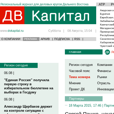
Региональный журнал для деловых кругов Дальнего Востока
АТР
Р
Амурская о
Бурятия
Еврейская 
Забайкаль
Камчатский
Магаданска
www.
dvkapital.ru
Суббота
|
08 Августа, 15:04
|
Приморски
Республика
О КОМПАНИИ
РЕКЛАМА
АРХИВ
|
ПОДПИСКА
|
RSS
|
Сахалинска
Хабаровски
Чукотский 
главная
Р
Регион сегодня
Компании
Регион сегодня
Часовой пояс
Финансы
06.08 |
Тема номера
Рынки
"Единая Россия" получила
Мнение
Отрасль
первую строку в
избирательном бюллетене на
Проект ДК
Инновации
выборах в Госдуму
Партнеры
06.08 |
18 Марта 2015, 17:46 |
Партн
Александр Щербаков держит
на контроле ситуацию с
Сергей Пашко, нача