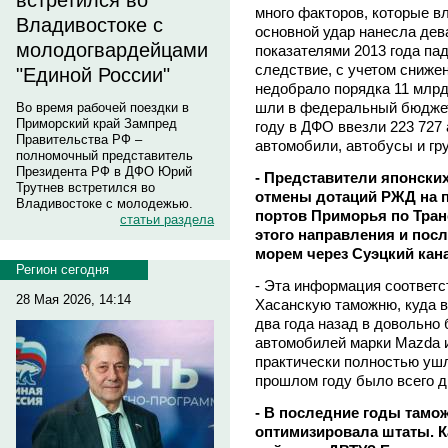
встретился во
много факторов, которые вл
Владивостоке с
основной удар нанесла дев
молодогвардейцами
показателями 2013 года па
следствие, с учетом сниже
"Единой России"
недобрало порядка 11 млрд
шли в федеральный бюджет.
Во время рабочей поездки в
Приморский край Зампред
году в ДФО ввезли 223 727
Правительства РФ –
автомобили, автобусы и груз
полномочный представитель
Президента РФ в ДФО Юрий
- Представители японски
Трутнев встретился во
отмены дотаций РЖД на п
Владивостоке с молодежью.
портов Приморья по Тран
статьи раздела
этого направления и пос
морем через Суэцкий кан
Регион сегодня
- Эта информация соответс
28 Мая 2026, 14:14
Хасанскую таможню, куда в
два года назад в довольно
автомобилей марки Mazda и 
практически полностью ушла
прошлом году было всего д
- В последние годы тамо
оптимизировала штаты. Ка