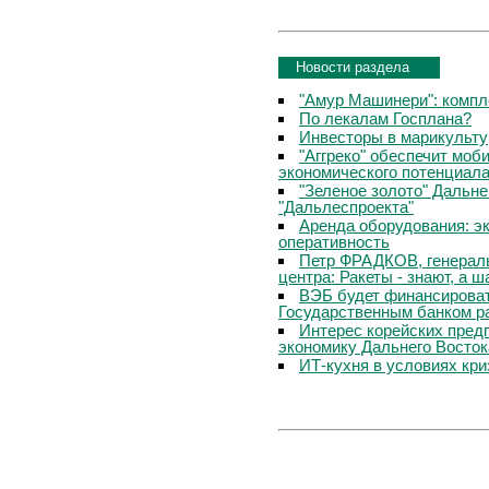
Новости раздела
"Амур Машинери": компл
По лекалам Госплана?
Инвесторы в марикульту
"Аггреко" обеспечит мо
экономического потенциала
"Зеленое золото" Дальне
"Дальлеспроекта"
Аренда оборудования: э
оперативность
Петр ФРАДКОВ, генераль
центра: Ракеты - знают, а ш
ВЭБ будет финансироват
Государственным банком р
Интерес корейских пред
экономику Дальнего Восто
ИТ-кухня в условиях кри