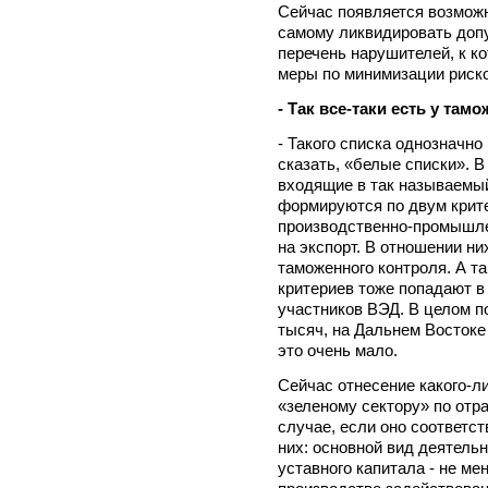
Сейчас появляется возмож
самому ликвидировать доп
перечень нарушителей, к к
меры по минимизации риско
- Так все-таки есть у та
- Такого списка однозначно 
сказать, «белые списки». 
входящие в так называемый
формируются по двум крите
производственно-промышле
на экспорт. В отношении н
таможенного контроля. А т
критериев тоже попадают в
участников ВЭД. В целом п
тысяч, на Дальнем Востоке 
это очень мало.
Сейчас отнесение какого-л
«зеленому сектору» по отр
случае, если оно соответст
них: основной вид деятельн
уставного капитала - не ме