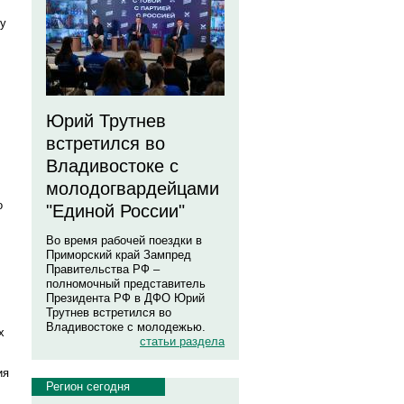
бу
Юрий Трутнев
встретился во
Владивостоке с
молодогвардейцами
о
"Единой России"
Во время рабочей поездки в
Приморский край Зампред
Правительства РФ –
полномочный представитель
Президента РФ в ДФО Юрий
Трутнев встретился во
Владивостоке с молодежью.
х
статьи раздела
ия
Регион сегодня