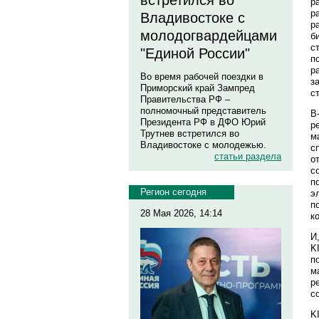
встретился во
р
р
Владивостоке с
р
молодогвардейцами
б
с
"Единой России"
п
р
Во время рабочей поездки в
з
Приморский край Зампред
с
Правительства РФ –
полномочный представитель
В
Президента РФ в ДФО Юрий
р
Трутнев встретился во
м
Владивостоке с молодежью.
с
статьи раздела
о
с
п
Регион сегодня
э
п
28 Мая 2026, 14:14
к
И
K
п
м
р
с
K