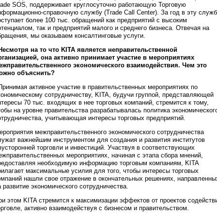
rade SOS, поддерживает круглосуточно работающую Торговую
нформационно-справочную службу (Trade Call Center). За год в эту служ
оступает более 100 тыс. обращений как предприятий с высоким
отенциалом, так и предприятий малого и среднего бизнеса. Отвечая на
бращения, мы оказываем консалтинговые услуги.
 Несмотря на то что KITA является неправительственной
рганизацией, она активно принимает участие в мероприятиях
ежправительственного экономического взаимодействия. Чем это
ожно объяснить?
 Принимая активное участие в правительственных мероприятиях по
кономическому сотрудничеству, KITA, будучи группой, представляющей
нтересы 70 тыс. входящих в нее торговых компаний, стремится к тому,
тобы на уровне правительства разрабатывалась политика экономическог
отрудничества, учитывающая интересы торговых предприятий.
ероприятия межправительственного экономического сотрудничества
лужат важнейшим инструментом для создания и развития институтов
вусторонней торговли и инвестиций. Участвуя в соответствующих
ежправительственных мероприятиях, начиная с этапа сбора мнений,
редоставляя необходимую информацию торговым компаниям, KITA
рилагает максимальные усилия для того, чтобы интересы торговых
омпаний нашли свое отражение в окончательных решениях, направленны
а развитие экономического сотрудничества.
ри этом KITA стремится к максимизации эффектов от проектов содейств
орговле, активно взаимодействуя с бизнесом и правительством.