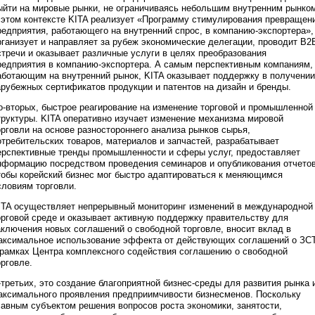
ыйти на мировые рынки, не ограничиваясь небольшим внутренним рынко
 этом контексте KITA реализует «Программу стимулирования превращен
редприятия, работающего на внутренний спрос, в компанию-экспортера»,
рганизует и направляет за рубеж экономические делегации, проводит B2
стречи и оказывает различные услуги в целях преобразования
редприятия в компанию-экспортера. А самым перспективным компаниям,
аботающим на внутренний рынок, KITA оказывает поддержку в получении
арубежных сертификатов продукции и патентов на дизайн и бренды.
о-вторых, быстрое реагирование на изменение торговой и промышленной
труктуры. KITA оперативно изучает изменение механизма мировой
орговли на основе разностороннего анализа рынков сырья,
отребительских товаров, материалов и запчастей, разрабатывает
ерспективные тренды промышленности и сферы услуг, предоставляет
нформацию посредством проведения семинаров и опубликования отчетов
тобы корейский бизнес мог быстро адаптироваться к меняющимся
словиям торговли.
ITA осуществляет непрерывный мониторинг изменений в международной
орговой среде и оказывает активную поддержку правительству для
аключения новых соглашений о свободной торговле, вносит вклад в
аксимальное использование эффекта от действующих соглашений о ЗС
 рамках Центра комплексного содействия соглашению о свободной
орговле.
-третьих, это создание благоприятной бизнес-среды для развития рынка 
аксимального проявления предприимчивости бизнесменов. Поскольку
лавным субъектом решения вопросов роста экономики, занятости,