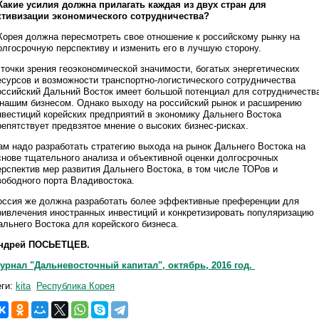
 Какие усилия должна прилагать каждая из двух стран для
ктивизации экономического сотрудничества?
 Корея должна пересмотреть свое отношение к российскому рынку на
олгосрочную перспективу и изменить его в лучшую сторону.
 точки зрения геоэкономической значимости, богатых энергетических
есурсов и возможности транспортно-логистического сотрудничества
оссийский Дальний Восток имеет большой потенциал для сотрудничеств
 нашим бизнесом. Однако выходу на российский рынок и расширению
нвестиций корейских предприятий в экономику Дальнего Востока
репятствует предвзятое мнение о высоких бизнес-рисках.
ам надо разработать стратегию выхода на рынок Дальнего Востока на
снове тщательного анализа и объективной оценки долгосрочных
ерспектив мер развития Дальнего Востока, в том числе ТОРов и
вободного порта Владивостока.
оссия же должна разработать более эффективные преференции для
ривлечения иностранных инвестиций и конкретизировать популяризацию
альнего Востока для корейского бизнеса.
ндрей ПОСЬЕТЦЕВ.
урнал "Дальневосточный капитал", октябрь, 2016 год.
еги:
kita
Республика Корея