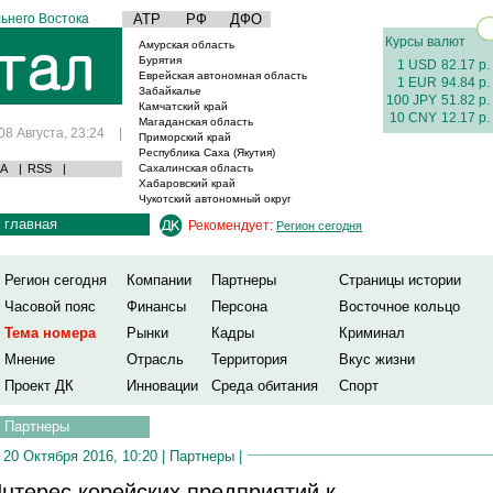
ьнего Востока
АТР
РФ
ДФО
Курсы валют
Амурская область
Бурятия
1 USD
82.17 р.
Еврейская автономная область
1 EUR
94.84 р.
Забайкалье
100 JPY
51.82 р.
Камчатский край
10 CNY
12.17 р.
Магаданская область
08 Августа, 23:24
|
Приморский край
Республика Саха (Якутия)
А
|
RSS
|
Сахалинская область
Хабаровский край
Чукотский автономный округ
главная
Рекомендует:
Регион сегодня
Регион сегодня
Компании
Партнеры
Страницы истории
Часовой пояс
Финансы
Персона
Восточное кольцо
Тема номера
Рынки
Кадры
Криминал
Мнение
Отрасль
Территория
Вкус жизни
Проект ДК
Инновации
Среда обитания
Спорт
Партнеры
20 Октября 2016, 10:20 |
Партнеры
|
нтерес корейских предприятий к