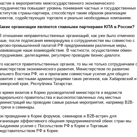
частие в мероприятиях межгосударственного экономического
отрудничества повышает уровень понимания частных и государственных
нститутов страны-партнера, способствуя таким образом реализации
роектов, содействующих торговле и реально необходимых компаниям.
 Какие организации являются главными партнерами KITA в России?
 В отношении неправительственных организаций, как уже было отмечено
ыше, после подписания меморандума о сотрудничестве мы совместно с
оргово-промышленной палатой РФ предпринимаем различные меры,
азвивающие наше взаимодействие. В частности, осуществляем обмен
отрудниками, делегациями, регулярно проводим бизнес-диалоги.
то касается правительственных органов, то мы не только сотрудничаем 
инистерством экономического развития, Министерством по развитию
альнего Востока РФ, но и прилагаем совместные усилия для общего
азвития с местными администрациями таких регионов, как Хабаровский и
риморский края, Республика Татарстан.
о время визитов в Корею руководителей министерств и ведомств
едерального правительства и высокопоставленных лиц местных
дминистраций мы проводим самые разные мероприятия, например B2B-
стречи и семинары.
ри проведении в Корее форумов, семинаров и B2B-встреч для
рганизации эффективного общения предпринимателей обеих стран мы
бъединяем усилия с Посольством РФ в Корее и Торговым
редставительством РФ в Корее.