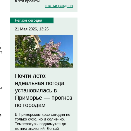
в эти проекты.
х
статьи раздела
Регион сегодня
21 Мая 2026, 13:25
с
е
ет
Почти лето:
идеальная погода
и
установилась в
Приморье — прогноз
по городам
В Приморском крае сегодня не
в
только сухо, но и солнечно.
Температуры поднимутся до
летних значений. Легкий