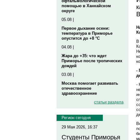
офтальмологической
к
помощью в Ханкайском
округе
В
05.08 |
Н
Первое дыхание осени:
К
температура в Приморье
опустится до +8 °C
В
К
04.08 |
Н
Жара до +35: что ждет
к
Приморье после тропических
к
дождей
-
03.08 |
д
Москва помогает развивать
-
отечественное
н
здравоохранение
и
с
статьи раздела
с
с
д
Регион сегодня
В
29 Мая 2026, 16:37
п
б
Студенты Приморья
м