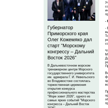
У
с
и
п
-
Губернатор
-
в
Приморского края
Т
Олег Кожемяко дал
р
с
старт "Морскому
Ч
конгрессу – Дальний
М
Восток 2026"
Д
р
В Дальневосточном морском
П
тренажерном центре Морского
В
государственного университета
ф
им. адмирала Г. И. Невельского
а
во Владивостоке состоялась
в
торжественная церемония
открытия конкурса
П
профессионального мастерства
о
"Море зовет 2026", одного из
о
самых ярких событий "Морского
п
конгресса – Дальний Восток
2026".