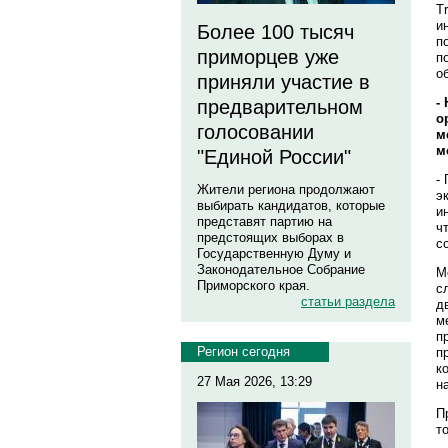
T
и
Более 100 тысяч
п
приморцев уже
п
о
приняли участие в
-
предварительном
о
голосовании
м
м
"Единой России"
-
Жители региона продолжают
э
выбирать кандидатов, которые
и
представят партию на
ч
предстоящих выборах в
с
Государственную Думу и
Законодательное Собрание
М
Приморского края.
с
статьи раздела
д
м
п
Регион сегодня
п
к
27 Мая 2026, 13:29
н
П
т