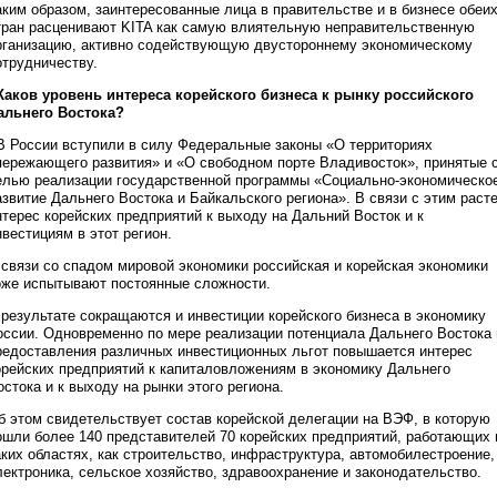
аким образом, заинтересованные лица в правительстве и в бизнесе обеи
тран расценивают KITA как самую влиятельную неправительственную
рганизацию, активно содействующую двустороннему экономическому
отрудничеству.
 Каков уровень интереса корейского бизнеса к рынку российского
альнего Востока?
 В России вступили в силу Федеральные законы «О территориях
пережающего развития» и «О свободном порте Владивосток», принятые 
елью реализации государственной программы «Социально-экономическо
азвитие Дальнего Востока и Байкальского региона». В связи с этим раст
нтерес корейских предприятий к выходу на Дальний Восток и к
нвестициям в этот регион.
 связи со спадом мировой экономики российская и корейская экономики
оже испытывают постоянные сложности.
 результате сокращаются и инвестиции корейского бизнеса в экономику
оссии. Одновременно по мере реализации потенциала Дальнего Востока 
редоставления различных инвестиционных льгот повышается интерес
орейских предприятий к капиталовложениям в экономику Дальнего
остока и к выходу на рынки этого региона.
б этом свидетельствует состав корейской делегации на ВЭФ, в которую
ошли более 140 представителей 70 корейских предприятий, работающих 
аких областях, как строительство, инфраструктура, автомобилестроение,
лектроника, сельское хозяйство, здравоохранение и законодательство.