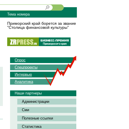
Тема номера
Приморский край борется за звание
"Столица финансовой культуры"
Опрос
Спецпроекты
Интервью
Аналитика
Наши партнеры
Администрации
Сми
Полезные ссылки
Статистика