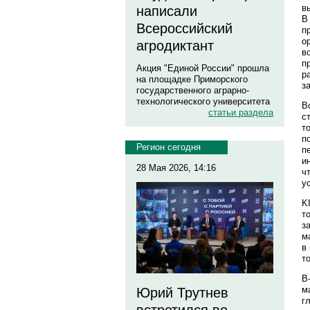
в
написали
В
Всероссийский
п
о
агродиктант
в
п
Акция "Единой России" прошла
р
на площадке Приморского
з
государственного аграрно-
технологического университета
В
статьи раздела
с
т
п
Регион сегодня
п
и
28 Мая 2026, 14:16
ч
у
K
т
з
м
в
т
В
м
Юрий Трутнев
г