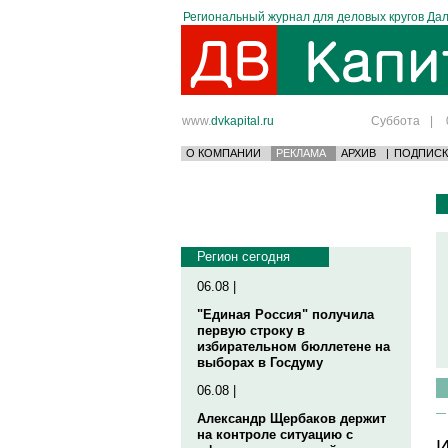
Региональный журнал для деловых кругов Дал
www.
dvkapital.ru
Суббота
|
О КОМПАНИИ
РЕКЛАМА
АРХИВ
|
ПОДПИСК
Регион сегодня
06.08 |
"Единая Россия" получила
первую строку в
избирательном бюллетене на
выборах в Госдуму
06.08 |
Александр Щербаков держит
на контроле ситуацию с
И