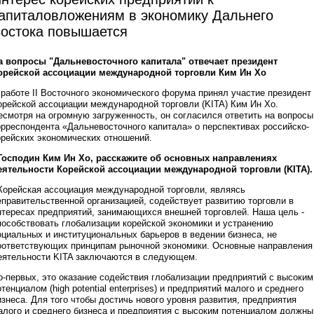
апиталовложениям в экономику Дальнего
остока повышается
а вопросы "Дальневосточного капитала" отвечает президент
орейской ассоциации международной торговли Ким Ин Хо
 работе II Восточного экономического форума принял участие президент
орейской ассоциации международной торговли (KITA) Ким Ин Хо.
есмотря на огромную загруженность, он согласился ответить на вопросы
орреспондента «Дальневосточного капитала» о перспективах российско-
орейских экономических отношений.
 Господин Ким Ин Хо, расскажите об основных направлениях
еятельности Корейской ассоциации международной торговли (KITA).
 Корейская ассоциация международной торговли, являясь
еправительственной организацией, содействует развитию торговли в
нтересах предприятий, занимающихся внешней торговлей. Наша цель -
пособствовать глобализации корейской экономики и устранению
оциальных и институциональных барьеров в ведении бизнеса, не
оответствующих принципам рыночной экономики. Основные направления
еятельности KITA заключаются в следующем.
о-первых, это оказание содействия глобализации предприятий с высоким
отенциалом (high potential enterprises) и предприятий малого и среднего
изнеса. Для того чтобы достичь нового уровня развития, предприятия
алого и среднего бизнеса и предприятия с высоким потенциалом должны