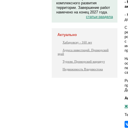
-
комплексного развития
а
территории. Завершение работ
намечено на конец 2027 года.
-
статьи раздела
д
С
р
Актуально
р
с
Хабаровску - 160 лет
и
п
Адреса инвестиций. Приморский
край
Н
Туризм: Приморский маршрут
о
п
Недвижимость Владивостока
с
Р
п
Д
А
Ж
Т