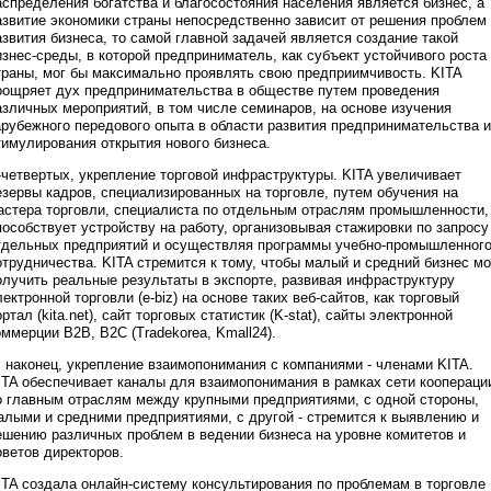
аспределения богатства и благосостояния населения является бизнес, а
азвитие экономики страны непосредственно зависит от решения проблем
азвития бизнеса, то самой главной задачей является создание такой
изнес-среды, в которой предприниматель, как субъект устойчивого роста
траны, мог бы максимально проявлять свою предприимчивость. KITA
оощряет дух предпринимательства в обществе путем проведения
азличных мероприятий, в том числе семинаров, на основе изучения
арубежного передового опыта в области развития предпринимательства и
тимулирования открытия нового бизнеса.
-четвертых, укрепление торговой инфраструктуры. KITA увеличивает
езервы кадров, специализированных на торговле, путем обучения на
астера торговли, специалиста по отдельным отраслям промышленности,
пособствует устройству на работу, организовывая стажировки по запросу
тдельных предприятий и осуществляя программы учебно-промышленног
отрудничества. KITA стремится к тому, чтобы малый и средний бизнес мо
олучить реальные результаты в экспорте, развивая инфраструктуру
лектронной торговли (e-biz) на основе таких веб-сайтов, как торговый
ортал (kita.net), сайт торговых статистик (K-stat), сайты электронной
оммерции B2B, B2C (Tradekorea, Kmall24).
, наконец, укрепление взаимопонимания с компаниями - членами KITA.
ITA обеспечивает каналы для взаимопонимания в рамках сети коопераци
о главным отраслям между крупными предприятиями, с одной стороны,
алыми и средними предприятиями, с другой - стремится к выявлению и
ешению различных проблем в ведении бизнеса на уровне комитетов и
оветов директоров.
ITA создала онлайн-систему консультирования по проблемам в торговле