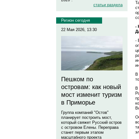
Т
статьи раздела
с
о
с
Регион сегодня
-
22 Мая 2026, 13:30
Д
-
о
ц
р
и
и
В
Пешком по
т
островам: как новый
В
Р
мост изменит туризм
п
в Приморье
к
В
Группа компаний "Остов"
О
планирует построить мост,
в
который свяжет Русский остров
т
с островом Елены. Переправа
э
станет первым этапом
масштабного проекта