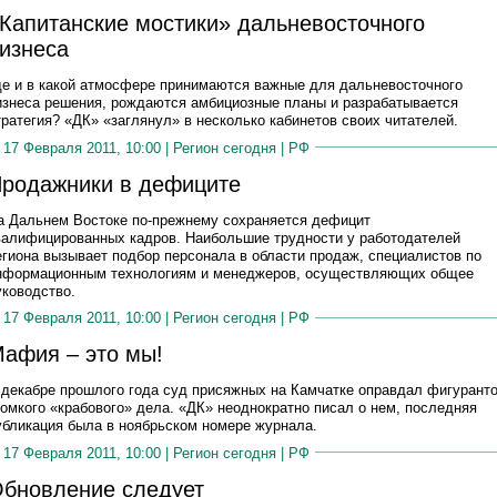
Капитанские мостики» дальневосточного
изнеса
де и в какой атмосфере принимаются важные для дальневосточного
изнеса решения, рождаются амбициозные планы и разрабатывается
тратегия? «ДК» «заглянул» в несколько кабинетов своих читателей.
17 Февраля 2011, 10:00 |
Регион сегодня
|
РФ
родажники в дефиците
а Дальнем Востоке по-прежнему сохраняется дефицит
валифицированных кадров. Наибольшие трудности у работодателей
егиона вызывает подбор персонала в области продаж, специалистов по
нформационным технологиям и менеджеров, осуществляющих общее
уководство.
17 Февраля 2011, 10:00 |
Регион сегодня
|
РФ
афия – это мы!
 декабре прошлого года суд присяжных на Камчатке оправдал фигурант
ромкого «крабового» дела. «ДК» неоднократно писал о нем, последняя
убликация была в ноябрьском номере журнала.
17 Февраля 2011, 10:00 |
Регион сегодня
|
РФ
бновление следует