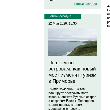
статьи раздела
А
П
н
Регион сегодня
п
р
22 Мая 2026, 13:30
м
Пешком по
островам: как новый
мост изменит туризм
в Приморье
Группа компаний "Остов"
планирует построить мост,
который свяжет Русский остров
с островом Елены. Переправа
станет первым этапом
масштабного проекта