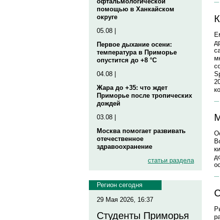
офтальмологической
помощью в Ханкайском
К
округе
05.08 |
Е
д
Первое дыхание осени:
с
температура в Приморье
м
опустится до +8 °C
с
S
04.08 |
2
Жара до +35: что ждет
к
Приморье после тропических
дождей
М
03.08 |
Москва помогает развивать
О
отечественное
В
здравоохранение
к
д
статьи раздела
о
Регион сегодня
С
29 Мая 2026, 16:37
Р
Студенты Приморья
р