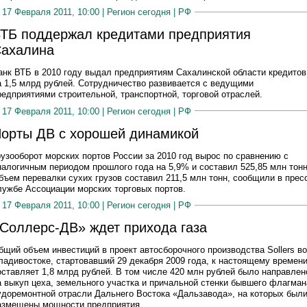
17 Февраля 2011, 10:00 |
Регион сегодня
|
РФ
ТБ поддержал кредитами предприятия
ахалина
анк ВТБ в 2010 году выдал предприятиям Сахалинской области кредитов
а 1,5 млрд рублей. Сотрудничество развивается с ведущими
редприятиями строительной, транспортной, торговой отраслей.
17 Февраля 2011, 10:00 |
Регион сегодня
|
РФ
орты ДВ с хорошей динамикой
рузооборот морских портов России за 2010 год вырос по сравнению с
налогичным периодом прошлого года на 5,9% и составил 525,85 млн тонн
бъем перевалки сухих грузов составил 211,5 млн тонн, сообщили в прес
лужбе Ассоциации морских торговых портов.
17 Февраля 2011, 10:00 |
Регион сегодня
|
РФ
Соллерс-ДВ» ждет прихода газа
бщий объем инвестиций в проект автосборочного производства Sollers во
ладивостоке, стартовавший 29 декабря 2009 года, к настоящему времен
оставляет 1,8 млрд рублей. В том числе 420 млн рублей было направлен
а выкуп цеха, земельного участка и причальной стенки бывшего флагман
удоремонтной отрасли Дальнего Востока «Дальзавода», на которых был
азмещены мощности предприятия.