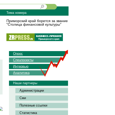
Тема номера
Приморский край борется за звание
"Столица финансовой культуры"
Опрос
Спецпроекты
Интервью
Аналитика
Наши партнеры
Администрации
Сми
Полезные ссылки
Статистика