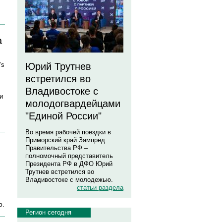
а
’s
Юрий Трутнев
встретился во
Владивостоке с
и
молодогвардейцами
"Единой России"
Во время рабочей поездки в
Приморский край Зампред
Правительства РФ –
полномочный представитель
Президента РФ в ДФО Юрий
Трутнев встретился во
Владивостоке с молодежью.
статьи раздела
ю.
Регион сегодня