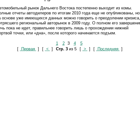
втомобильный рынок Дальнего Востока постепенно выходит из комы.
олные отчеты автодилеров по итогам 2010 года еще не опубликованы, но
а основе уже имеющихся данных можно говорить о преодолении кризиса
отрясшего региональный авторынок в 2009 году. О полном его завершени
ечь пока не идет, правильнее говорить лишь о прохождении нижней
ертвой точки, или «дна», после которого начинается подъем.
1
2
3
4
5
[
Первая
]
[
<
]
Стр. 3
из 5
[
>
]
[
Последняя
]