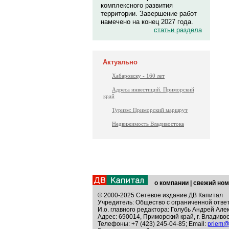
комплексного развития
территории. Завершение работ
намечено на конец 2027 года.
статьи раздела
Актуально
Хабаровску - 160 лет
Адреса инвестиций. Приморский
край
Туризм: Приморский маршрут
Недвижимость Владивостока
о компании
|
свежий ном
© 2000-2025 Сетевое издание ДВ Капитал
Учредитель: Общество с ограниченной отве
И.о. главного редактора: Голубь Андрей Але
Адрес: 690014, Приморский край, г. Владивос
Телефоны: +7 (423) 245-04-85; Email:
priem@