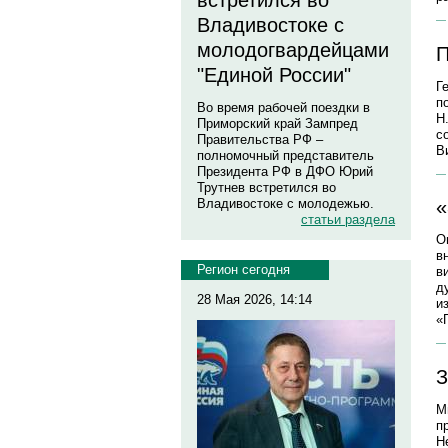
встретился во
Владивостоке с
молодогвардейцами
П
"Единой России"
Г
п
Во время рабочей поездки в
Н
Приморский край Зампред
с
Правительства РФ –
В
полномочный представитель
Президента РФ в ДФО Юрий
Трутнев встретился во
Владивостоке с молодежью.
«
статьи раздела
О
в
Регион сегодня
в
д
28 Мая 2026, 14:14
и
«
З
М
п
Н