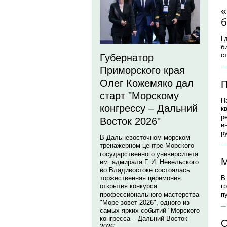
«
б
Г
б
с
Губернатор
Приморского края
Олег Кожемяко дал
П
старт "Морскому
Н
конгрессу – Дальний
к
р
Восток 2026"
и
р
В Дальневосточном морском
тренажерном центре Морского
государственного университета
М
им. адмирала Г. И. Невельского
во Владивостоке состоялась
торжественная церемония
В
открытия конкурса
г
профессионального мастерства
п
"Море зовет 2026", одного из
самых ярких событий "Морского
конгресса – Дальний Восток
О
2026".