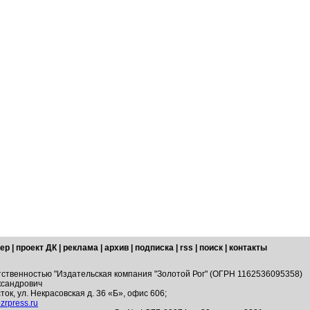
ер
|
проект ДК
|
реклама
|
архив
|
подписка
|
rss
|
поиск
|
контакты
тственностью "Издательская компания "Золотой Рог" (ОГРН 1162536095358)
ксандрович
ток, ул. Некрасовская д. 36 «Б», офис 606;
zrpress.ru