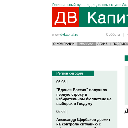
Региональный журнал для деловых кругов Дал
www.
dvkapital.ru
Суббота
|
О КОМПАНИИ
РЕКЛАМА
АРХИВ
|
ПОДПИСК
Регион сегодня
06.08 |
"Единая Россия" получила
первую строку в
избирательном бюллетене на
выборах в Госдуму
Д
06.08 |
Александр Щербаков держит
на контроле ситуацию с