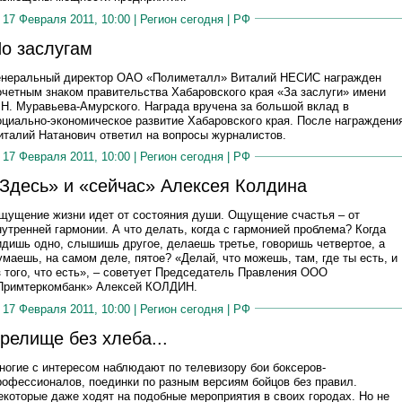
17 Февраля 2011, 10:00 |
Регион сегодня
|
РФ
о заслугам
енеральный директор ОАО «Полиметалл» Виталий НЕСИС награжден
очетным знаком правительства Хабаровского края «За заслуги» имени
.Н. Муравьева-Амурского. Награда вручена за большой вклад в
оциально-экономическое развитие Хабаровского края. После награждени
италий Натанович ответил на вопросы журналистов.
17 Февраля 2011, 10:00 |
Регион сегодня
|
РФ
Здесь» и «сейчас» Алексея Колдина
щущение жизни идет от состояния души. Ощущение счастья – от
нутренней гармонии. А что делать, когда с гармонией проблема? Когда
идишь одно, слышишь другое, делаешь третье, говоришь четвертое, а
умаешь, на самом деле, пятое? «Делай, что можешь, там, где ты есть, и
з того, что есть», – советует Председатель Правления ООО
Примтеркомбанк» Алексей КОЛДИН.
17 Февраля 2011, 10:00 |
Регион сегодня
|
РФ
релище без хлеба...
ногие с интересом наблюдают по телевизору бои боксеров-
рофессионалов, поединки по разным версиям бойцов без правил.
екоторые даже ходят на подобные мероприятия в своих городах. Но не