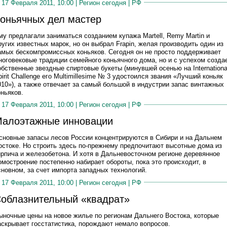
17 Февраля 2011, 10:00 |
Регион сегодня
|
РФ
оньячных дел мастер
му предлагали заниматься созданием купажа Martell, Remy Martin и
ругих известных марок, но он выбрал Frapin, желая производить один из
амых бескомпромиссных коньяков. Сегодня он не просто поддерживает
ноговековые традиции семейного коньячного дома, но и с успехом созда
обственные звездные спиртовые букеты (минувшей осенью на Internationa
pirit Challenge его Multimillesime № 3 удостоился звания «Лучший коньяк
010»), а также отвечает за самый большой в индустрии запас винтажных
оньяков.
17 Февраля 2011, 10:00 |
Регион сегодня
|
РФ
алоэтажные инновации
сновные запасы лесов России концентрируются в Сибири и на Дальнем
остоке. Но строить здесь по-прежнему предпочитают высотные дома из
ирпича и железобетона. И хотя в Дальневосточном регионе деревянное
омостроение постепенно набирает обороты, пока это происходит, в
сновном, за счет импорта западных технологий.
17 Февраля 2011, 10:00 |
Регион сегодня
|
РФ
облазнительный «квадрат»
ыночные цены на новое жилье по регионам Дальнего Востока, которые
аскрывает госстатистика, порождают немало вопросов.