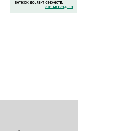
ветерок добавит свежести.
статьи раздела