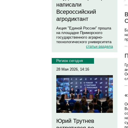
написали
Всероссийский
В
агродиктант
С
Акция "Единой России" прошла
Б
на площадке Приморского
н
государственного аграрно-
п
технологического университета
статьи раздела
П
Регион сегодня
Г
28 Мая 2026, 14:16
а
О
с
«
О
В
с
н
Юрий Трутнев
с
р