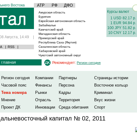
ьнего Востока
АТР
РФ
ДФО
Курсы валют
Амурская область
Бурятия
1 USD
82.17 р.
Еврейская автономная область
1 EUR
94.84 р.
Забайкалье
100 JPY
51.82 р.
Камчатский край
10 CNY
12.17 р.
Магаданская область
08 Августа, 14:49
|
Приморский край
Республика Саха (Якутия)
А
|
RSS
|
Сахалинская область
Хабаровский край
Чукотский автономный округ
главная
Рекомендует:
Регион сегодня
Регион сегодня
Компании
Партнеры
Страницы истории
Часовой пояс
Финансы
Персона
Восточное кольцо
Тема номера
Рынки
Кадры
Криминал
Мнение
Отрасль
Территория
Вкус жизни
Проект ДК
Инновации
Среда обитания
Спорт
альневосточный капитал № 02, 2011