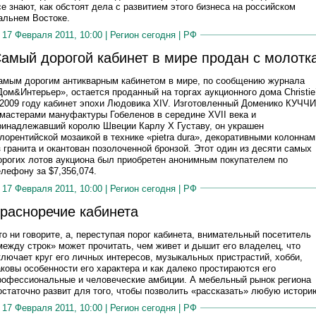
се знают, как обстоят дела с развитием этого бизнеса на российском
альнем Востоке.
17 Февраля 2011, 10:00 |
Регион сегодня
|
РФ
амый дорогой кабинет в мире продан с молотк
амым дорогим антикварным кабинетом в мире, по сообщению журнала
Дом&Интерьер», остается проданный на торгах аукционного дома Christie
 2009 году кабинет эпохи Людовика XIV. Изготовленный Доменико КУЧЧИ
 мастерами мануфактуры Гобеленов в середине XVII века и
ринадлежавший королю Швеции Карлу X Густаву, он украшен
лорентийской мозаикой в технике «pietra dura», декоративными колоннам
з гранита и окантован позолоченной бронзой. Этот один из десяти самых
орогих лотов аукциона был приобретен анонимным покупателем по
елефону за $7,356,074.
17 Февраля 2011, 10:00 |
Регион сегодня
|
РФ
расноречие кабинета
то ни говорите, а, переступая порог кабинета, внимательный посетитель
между строк» может прочитать, чем живет и дышит его владелец, что
ключает круг его личных интересов, музыкальных пристрастий, хобби,
аковы особенности его характера и как далеко простираются его
рофессиональные и человеческие амбиции. А мебельный рынок региона
остаточно развит для того, чтобы позволить «рассказать» любую истори
17 Февраля 2011, 10:00 |
Регион сегодня
|
РФ