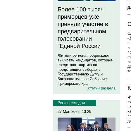
в
Д
Более 100 тысяч
приморцев уже
приняли участие в
С
предварительном
С
голосовании
«
в
"Единой России"
и
п
Жители региона продолжают
ф
выбирать кандидатов, которые
и
представят партию на
д
предстоящих выборах в
т
Государственную Думу и
Законодательное Собрание
Приморского края.
К
статьи раздела
Ч
«
Регион сегодня
в
к
27 Мая 2026, 13:29
п
д