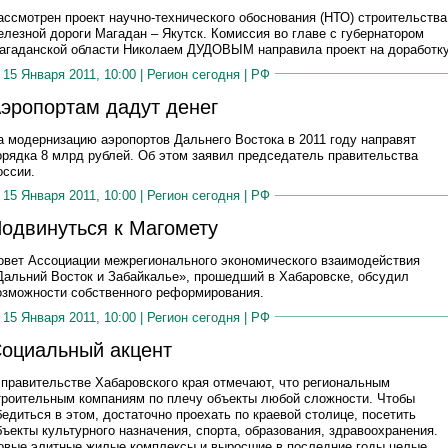
ассмотрен проект научно-технического обоснования (НТО) строительства
елезной дороги Магадан – Якутск. Комиссия во главе с губернатором
агаданской области Николаем ДУДОВЫМ направила проект на доработку
15 Января 2011, 10:00 |
Регион сегодня
|
РФ
эропортам дадут денег
а модернизацию аэропортов Дальнего Востока в 2011 году направят
орядка 8 млрд рублей. Об этом заявил председатель правительства
оссии.
15 Января 2011, 10:00 |
Регион сегодня
|
РФ
одвинуться к Магомету
овет Ассоциации межрегионального экономического взаимодействия
Дальний Восток и Забайкалье», прошедший в Хабаровске, обсудил
озможности собственного реформирования.
15 Января 2011, 10:00 |
Регион сегодня
|
РФ
оциальный акцент
 правительстве Хабаровского края отмечают, что региональным
троительным компаниям по плечу объекты любой сложности. Чтобы
бедиться в этом, достаточно проехать по краевой столице, посетить
бъекты культурного назначения, спорта, образования, здравоохранения.
овые элитные жилые комплексы и выросшие в последние годы целые