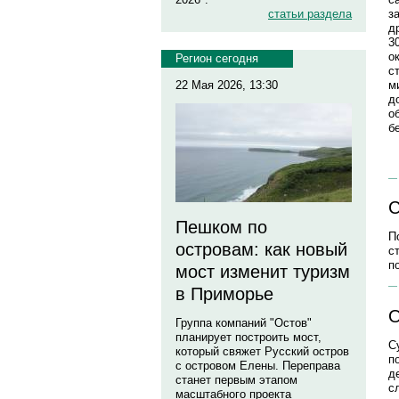
з
статьи раздела
д
3
о
Регион сегодня
с
м
22 Мая 2026, 13:30
д
о
б
С
Пешком по
П
островам: как новый
с
п
мост изменит туризм
в Приморье
О
Группа компаний "Остов"
планирует построить мост,
С
который свяжет Русский остров
п
с островом Елены. Переправа
д
станет первым этапом
с
масштабного проекта