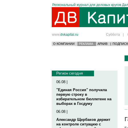
Региональный журнал для деловых кругов Дал
www.
dvkapital.ru
Суббота
|
О КОМПАНИИ
РЕКЛАМА
АРХИВ
|
ПОДПИСК
Регион сегодня
06.08 |
"Единая Россия" получила
первую строку в
избирательном бюллетене на
выборах в Госдуму
06.08 |
Г
Александр Щербаков держит
на контроле ситуацию с