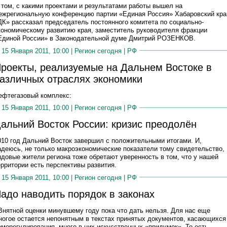
 том, с какими проектами и результатами работы вышел на
ежрегиональную конференцию партии «Единая Россия» Хабаровский кра
ДК» рассказал председатель постоянного комитета по социально-
кономическому развитию края, заместитель руководителя фракции
Единой России» в Законодательной думе Дмитрий РОЗЕНКОВ.
15 Января 2011, 10:00 |
Регион сегодня
|
РФ
роекты, реализуемые на Дальнем Востоке в
азличных отраслях экономики
ефтегазовый комплекс:
15 Января 2011, 10:00 |
Регион сегодня
|
РФ
альний Восток России: кризис преодолён
010 год Дальний Восток завершил с положительными итогами. И,
адеюсь, не только макроэкономические показатели тому свидетельство,
ядовые жители региона тоже обретают уверенность в том, что у нашей
ерритории есть перспективы развития.
15 Января 2011, 10:00 |
Регион сегодня
|
РФ
адо наводить порядок в законах
 Внятной оценки минувшему году пока что дать нельзя. Для нас еще
ногое остается непонятным в текстах принятых документов, касающихся
аморегулирования, много в них искусственных «придумок». То есть