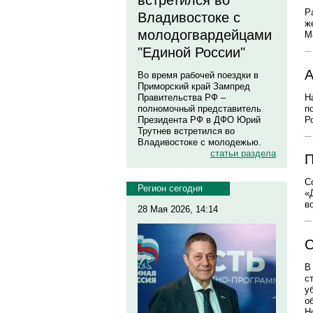
встретился во
Р
Владивостоке с
ж
молодогвардейцами
М
"Единой России"
А
Во время рабочей поездки в
Приморский край Зампред
Н
Правительства РФ –
п
полномочный представитель
Р
Президента РФ в ДФО Юрий
Трутнев встретился во
Владивостоке с молодежью.
статьи раздела
П
С
Регион сегодня
«
в
28 Мая 2026, 14:14
С
В
с
у
о
Н