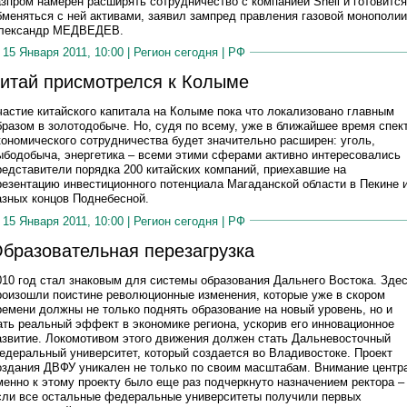
азпром намерен расширять сотрудничество с компанией Shell и готовится
бменяться с ней активами, заявил зампред правления газовой монополии
лександр МЕДВЕДЕВ.
15 Января 2011, 10:00 |
Регион сегодня
|
РФ
итай присмотрелся к Колыме
частие китайского капитала на Колыме пока что локализовано главным
бразом в золотодобыче. Но, судя по всему, уже в ближайшее время спек
кономического сотрудничества будет значительно расширен: уголь,
ыбодобыча, энергетика – всеми этими сферами активно интересовались
редставители порядка 200 китайских компаний, приехавшие на
резентацию инвестиционного потенциала Магаданской области в Пекине 
азных концов Поднебесной.
15 Января 2011, 10:00 |
Регион сегодня
|
РФ
бразовательная перезагрузка
010 год стал знаковым для системы образования Дальнего Востока. Зде
роизошли поистине революционные изменения, которые уже в скором
ремени должны не только поднять образование на новый уровень, но и
ать реальный эффект в экономике региона, ускорив его инновационное
азвитие. Локомотивом этого движения должен стать Дальневосточный
едеральный университет, который создается во Владивостоке. Проект
оздания ДВФУ уникален не только по своим масштабам. Внимание центр
менно к этому проекту было еще раз подчеркнуто назначением ректора –
сли все остальные федеральные университеты получили первых