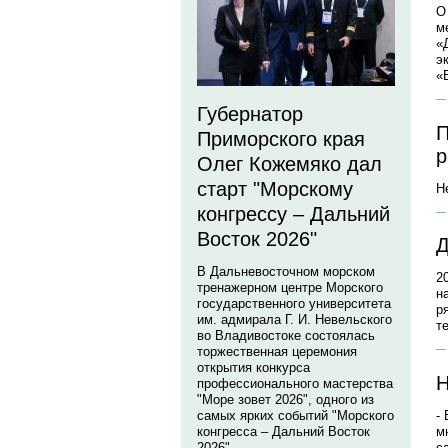
О
м
«
э
«
Губернатор
П
Приморского края
р
Олег Кожемяко дал
старт "Морскому
Н
конгрессу – Дальний
Восток 2026"
Д
В Дальневосточном морском
2
тренажерном центре Морского
н
государственного университета
р
им. адмирала Г. И. Невельского
т
во Владивостоке состоялась
торжественная церемония
открытия конкурса
Н
профессионального мастерства
"Море зовет 2026", одного из
-
самых ярких событий "Морского
м
конгресса – Дальний Восток
с
2026".