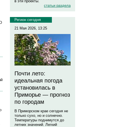
в эти проекты.
статьи раздела
Регион сегодня
«О
21 Мая 2026, 13:25
Почти лето:
идеальная погода
ый
установилась в
Приморье — прогноз
по городам
о
В Приморском крае сегодня не
только сухо, но и солнечно.
Температуры поднимутся до
х
летних значений. Легкий