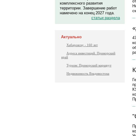
о
комплексного развития
Н
территории. Завершение работ
с
намечено на конец 2027 года.
статьи раздела
«
Актуально
4
к
Хабаровску - 160 лет
о
р
Адреса инвестиций. Приморский
край
Туризм: Приморский маршрут
К
Недвижимость Владивостока
Г
п
К
к
П
"
П
к
У