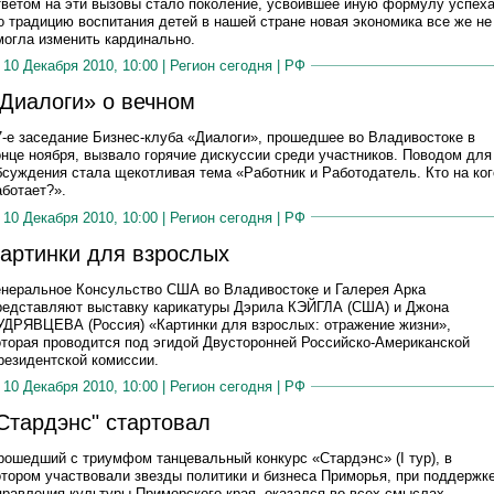
тветом на эти вызовы стало поколение, усвоившее иную формулу успеха
о традицию воспитания детей в нашей стране новая экономика все же не
могла изменить кардинально.
10 Декабря 2010, 10:00 |
Регион сегодня
|
РФ
Диалоги» о вечном
7-е заседание Бизнес-клуба «Диалоги», прошедшее во Владивостоке в
онце ноября, вызвало горячие дискуссии среди участников. Поводом для
бсуждения стала щекотливая тема «Работник и Работодатель. Кто на ког
аботает?».
10 Декабря 2010, 10:00 |
Регион сегодня
|
РФ
артинки для взрослых
енеральное Консульство США во Владивостоке и Галерея Арка
редставляют выставку карикатуры Дэрила КЭЙГЛА (США) и Джона
УДРЯВЦЕВА (Россия) «Картинки для взрослых: отражение жизни»,
оторая проводится под эгидой Двусторонней Российско-Американской
резидентской комиссии.
10 Декабря 2010, 10:00 |
Регион сегодня
|
РФ
Стардэнс" стартовал
рошедший с триумфом танцевальный конкурс «Стардэнс» (I тур), в
отором участвовали звезды политики и бизнеса Приморья, при поддержк
правления культуры Приморского края, оказался во всех смыслах