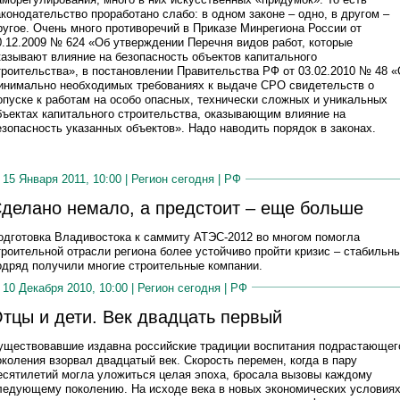
аконодательство проработано слабо: в одном законе – одно, в другом –
ругое. Очень много противоречий в Приказе Минрегиона России от
0.12.2009 № 624 «Об утверждении Перечня видов работ, которые
казывают влияние на безопасность объектов капитального
троительства», в постановлении Правительства РФ от 03.02.2010 № 48 
инимально необходимых требованиях к выдаче СРО свидетельств о
опуске к работам на особо опасных, технически сложных и уникальных
бъектах капитального строительства, оказывающим влияние на
езопасность указанных объектов». Надо наводить порядок в законах.
15 Января 2011, 10:00 |
Регион сегодня
|
РФ
делано немало, а предстоит – еще больше
одготовка Владивостока к саммиту АТЭС-2012 во многом помогла
троительной отрасли региона более устойчиво пройти кризис – стабильн
одряд получили многие строительные компании.
10 Декабря 2010, 10:00 |
Регион сегодня
|
РФ
тцы и дети. Век двадцать первый
уществовавшие издавна российские традиции воспитания подрастающег
околения взорвал двадцатый век. Скорость перемен, когда в пару
есятилетий могла уложиться целая эпоха, бросала вызовы каждому
ледующему поколению. На исходе века в новых экономических условия