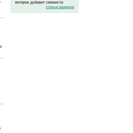
.
ветерок добавит свежести.
статьи раздела
о
е