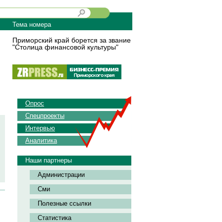
Тема номера
Приморский край борется за звание
"Столица финансовой культуры"
Опрос
Спецпроекты
Интервью
Аналитика
Наши партнеры
Администрации
Сми
Полезные ссылки
Статистика