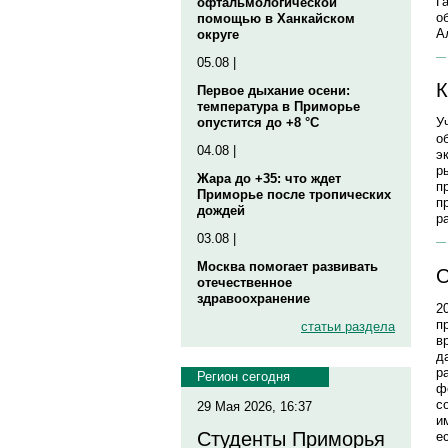
Г
офтальмологической
о
помощью в Ханкайском
А
округе
05.08 |
К
Первое дыхание осени:
температура в Приморье
опустится до +8 °C
У
о
04.08 |
э
р
Жара до +35: что ждет
п
Приморье после тропических
п
дождей
р
03.08 |
Москва помогает развивать
О
отечественное
здравоохранение
2
п
статьи раздела
в
д
р
Регион сегодня
ф
с
29 Мая 2026, 16:37
и
Студенты Приморья
е