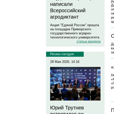
р
написали
Д
о
Всероссийский
о
агродиктант
р
а
Акция "Единой России" прошла
на площадке Приморского
государственного аграрно-
С
технологического университета
статьи раздела
Д
в
з
Регион сегодня
28 Мая 2026, 14:16
«
Н
«
«
р
Юрий Трутнев
П