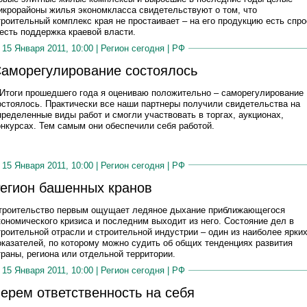
икрорайоны жилья экономкласса свидетельствуют о том, что
троительный комплекс края не простаивает – на его продукцию есть спро
 есть поддержка краевой власти.
15 Января 2011, 10:00 |
Регион сегодня
|
РФ
аморегулирование состоялось
 Итоги прошедшего года я оцениваю положительно – саморегулирование
остоялось. Практически все наши партнеры получили свидетельства на
пределенные виды работ и смогли участвовать в торгах, аукционах,
онкурсах. Тем самым они обеспечили себя работой.
15 Января 2011, 10:00 |
Регион сегодня
|
РФ
егион башенных кранов
троительство первым ощущает ледяное дыхание приближающегося
кономического кризиса и последним выходит из него. Состояние дел в
троительной отрасли и строительной индустрии – один из наиболее ярки
оказателей, по которому можно судить об общих тенденциях развития
траны, региона или отдельной территории.
15 Января 2011, 10:00 |
Регион сегодня
|
РФ
ерем ответственность на себя