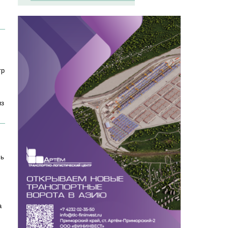
тр
из
сь
а