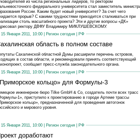
уководителей из числа региональных лидеров, то ректором
альневосточного федерального университета стал заместитель министр
бразования России. Каким будет новый университет? За счет чего
жидается прорыв? С какими трудностями приходится сталкиваться при
еализации столь масштабного проекта? Эти и другие вопросы «ДК»
дресовал ректору ДВФУ Владимиру МИКЛУШЕВСКОМУ.
15 Января 2011, 10:00 |
Регион сегодня
|
РФ
ахалинская область в полном составе
епутаты Сахалинской областной Думы расширили перечень островов,
ходящих в состав области, и рекомендовали принять соответствующий
аконопроект, сообщает пресс-служба законодательного органа.
15 Января 2011, 10:00 |
Регион сегодня
|
РФ
Приморское кольцо» для Формулы-3
емецкое инженерное бюро Tilke GmbH & Co, создатель почти всех трасс
Формулы-1», приступило к проектированию в городе Артеме трассы
Приморское кольцо», предназначенной для проведения автогонок
оссийского и мирового уровня.
15 Января 2011, 10:00 |
Регион сегодня
|
РФ
роект доработают