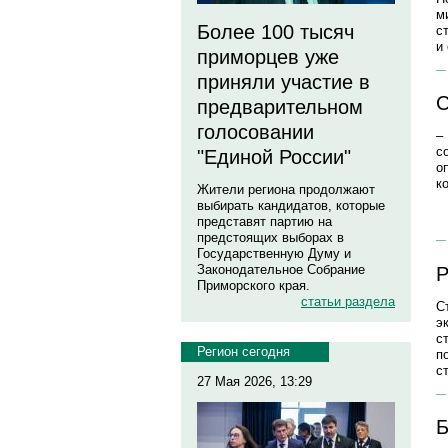
м
Более 100 тысяч
с
и
приморцев уже
приняли участие в
С
предварительном
голосовании
–
с
"Единой России"
о
к
Жители региона продолжают
выбирать кандидатов, которые
представят партию на
предстоящих выборах в
Государственную Думу и
Законодательное Собрание
Р
Приморского края.
статьи раздела
С
э
с
Регион сегодня
п
с
27 Мая 2026, 13:29
Б