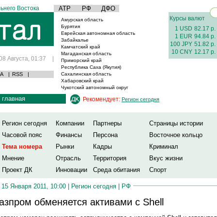
ьнего Востока
АТР
РФ
ДФО
Курсы валют
Амурская область
Бурятия
1 USD
82.17 р.
Еврейская автономная область
1 EUR
94.84 р.
Забайкалье
100 JPY
51.82 р.
Камчатский край
10 CNY
12.17 р.
Магаданская область
08 Августа, 01:37
|
Приморский край
Республика Саха (Якутия)
А
|
RSS
|
Сахалинская область
Хабаровский край
Чукотский автономный округ
главная
Рекомендует:
Регион сегодня
Регион сегодня
Компании
Партнеры
Страницы истории
Часовой пояс
Финансы
Персона
Восточное кольцо
Тема номера
Рынки
Кадры
Криминал
Мнение
Отрасль
Территория
Вкус жизни
Проект ДК
Инновации
Среда обитания
Спорт
15 Января 2011, 10:00 |
Регион сегодня
|
РФ
азпром обменяется активами с Shell