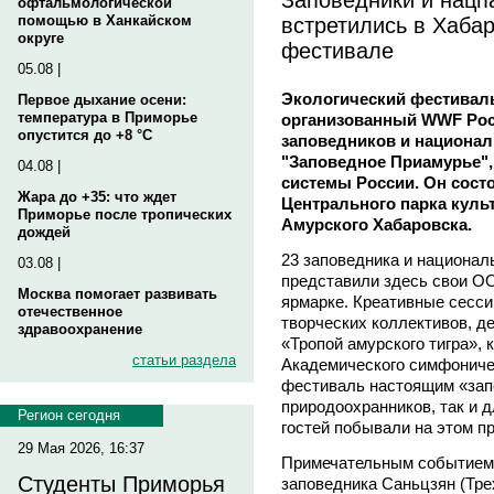
офтальмологической
встретились в Хабар
помощью в Ханкайском
округе
фестивале
05.08 |
Экологический фестиваль
Первое дыхание осени:
температура в Приморье
организованный WWF Рос
опустится до +8 °C
заповедников и национал
"Заповедное Приамурье",
04.08 |
системы России. Он сост
Жара до +35: что ждет
Центрального парка культ
Приморье после тропических
Амурского Хабаровска.
дождей
23 заповедника и национал
03.08 |
представили здесь свои ОО
Москва помогает развивать
ярмарке. Креативные сесси
отечественное
творческих коллективов, 
здравоохранение
«Тропой амурского тигра»,
статьи раздела
Академического симфоничес
фестиваль настоящим «зап
природоохранников, так и 
Регион сегодня
гостей побывали на этом п
29 Мая 2026, 16:37
Примечательным событием 
Студенты Приморья
заповедника Саньцзян (Трех