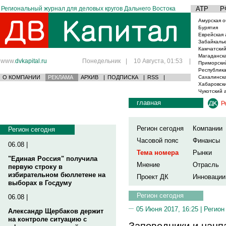
Региональный журнал для деловых кругов Дальнего Востока
АТР
Р
Амурская о
Бурятия
Еврейская 
Забайкаль
Камчатский
Магаданска
www.
dvkapital.ru
Понедельник
|
10 Августа, 01:53
|
Приморски
Республика
О КОМПАНИИ
РЕКЛАМА
АРХИВ
|
ПОДПИСКА
|
RSS
|
Сахалинска
Хабаровски
Чукотский 
главная
Р
Регион сегодня
Компании
Регион сегодня
Часовой пояс
Финансы
06.08 |
Тема номера
Рынки
"Единая Россия" получила
Мнение
Отрасль
первую строку в
избирательном бюллетене на
Проект ДК
Инновации
выборах в Госдуму
Регион сегодня
06.08 |
05 Июня 2017, 16:25 |
Регион
Александр Щербаков держит
на контроле ситуацию с
Заповедники и нацп