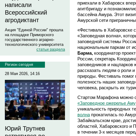
приехали в Хабаровск впер
написали
агитбригаду и познакомили
Всероссийский
бассейна Амура. Этот визи
агродиктант
Амурской сети приграничны
«Фестиваль в Хабаровске 
Акция "Единой России" прошла
на площадке Приморского
«Заповедная волна», котор
государственного аграрно-
заповедной системы России
технологического университета
национальным паркам от ис
статьи раздела
Барма,
координатор проек
России, секретарь Координ
заповедников и нацпарков 
Регион сегодня
рассказать людям о роли и
28 Мая 2026, 14:16
природы. Фестиваль помог 
полезность наших заповедн
человека, раскрыть их тур
Стартом Марафона можно с
«Заповедное ожерелье Аму
уникальность природных т
волна
прокатилась по Амуру
Забайкальском крае, дости
областей, Хабаровского и 
Юрий Трутнев
в течении 3-х месяцев пер