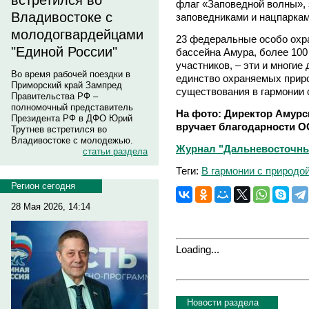
встретился во
флаг «Заповедной волны»,
Владивостоке с
заповедниками и нацпаркам
молодогвардейцами
23 федеральные особо охр
"Единой России"
бассейна Амура, более 100
участников, – эти и многие
Во время рабочей поездки в
единство охраняемых прир
Приморский край Зампред
существования в гармонии 
Правительства РФ –
полномочный представитель
На фото: Директор Амур
Президента РФ в ДФО Юрий
вручает благодарности О
Трутнев встретился во
Владивостоке с молодежью.
Журнал "Дальневосточны
статьи раздела
Теги:
В гармонии с природо
Регион сегодня
28 Мая 2026, 14:14
Loading...
Новости раздела