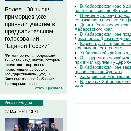
В Хабаровском крае в д
Более 100 тысяч
вовлечены свыше 92 тысяч
По-новому станут прово
приморцев уже
состязания в поселке Корф
приняли участие в
Девять "земских учителе
Хабаровского края
предварительном
В Хабаровском крае поз
голосовании
Демешина с Днём рождени
Юрий Трутнев провёл в 
"Единой России"
крупных инвестпроектов
Хабаровский край выход
Жители региона продолжают
Экс-директор службы за
выбирать кандидатов, которые
причинил крупный ущерб б
представят партию на
В Хабаровском крае зад
предстоящих выборах в
правительстве Фургала
Государственную Думу и
Хабаровская молочка пр
Законодательное Собрание
В районах Хабаровского 
Приморского края.
чуме
статьи раздела
Регион сегодня
27 Мая 2026, 13:29