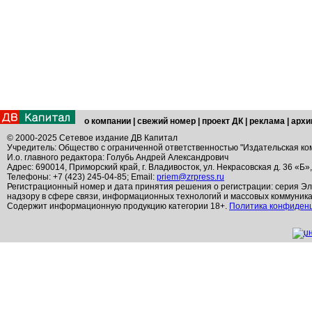
о компании
|
свежий номер
|
проект ДК
|
реклама
|
архи
© 2000-2025 Сетевое издание ДВ Капитал
Учредитель: Общество с ограниченной ответственностью "Издательская ко
И.о. главного редактора: Голубь Андрей Александрович
Адрес: 690014, Приморский край, г. Владивосток, ул. Некрасовская д. 36 «Б»
Телефоны: +7 (423) 245-04-85; Email:
priem@zrpress.ru
Регистрационный номер и дата принятия решения о регистрации: серия Эл
надзору в сфере связи, информационных технологий и массовых коммуник
Содержит информационную продукцию категории 18+.
Политика конфиден