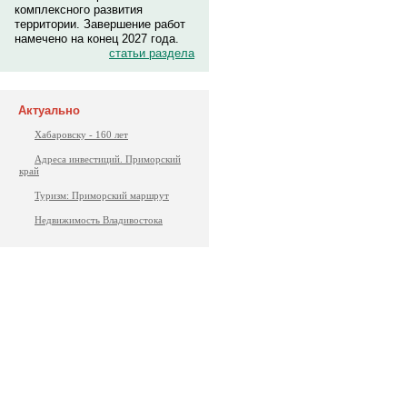
комплексного развития
территории. Завершение работ
намечено на конец 2027 года.
статьи раздела
Актуально
Хабаровску - 160 лет
Адреса инвестиций. Приморский
край
Туризм: Приморский маршрут
Недвижимость Владивостока