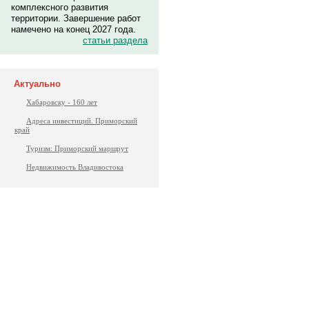
комплексного развития
территории. Завершение работ
намечено на конец 2027 года.
статьи раздела
Актуально
Хабаровску - 160 лет
Адреса инвестиций. Приморский
край
Туризм: Приморский маршрут
Недвижимость Владивостока