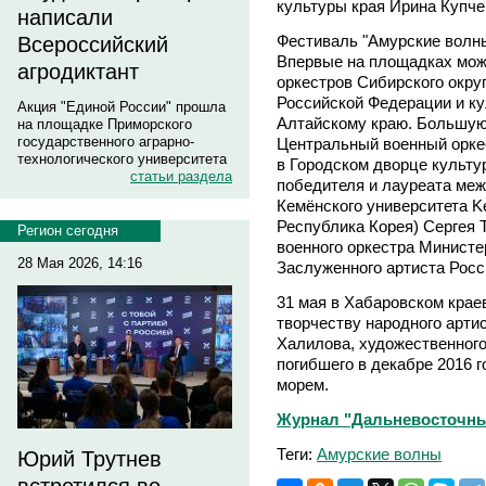
культуры края Ирина Купче
написали
Фестиваль "Амурские волны
Всероссийский
Впервые на площадках мож
агродиктант
оркестров Сибирского окру
Российской Федерации и ку
Акция "Единой России" прошла
Алтайскому краю. Большую
на площадке Приморского
государственного аграрно-
Центральный военный орке
технологического университета
в Городском дворце культу
статьи раздела
победителя и лауреата ме
Кемёнского университета Kei
Республика Корея) Сергея 
Регион сегодня
военного оркестра Минист
28 Мая 2026, 14:16
Заслуженного артиста Росс
31 мая в Хабаровском крае
творчеству народного арти
Халилова, художественного
погибшего в декабре 2016 
морем.
Журнал "Дальневосточны
Теги:
Амурские волны
Юрий Трутнев