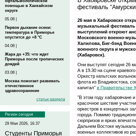
офтальмологической
фестиваль "Амурски
помощью в Ханкайском
округе
05.08 |
26 мая в Хабаровске отк
музыкальный фестиваль 
Первое дыхание осени:
выступлений откроют ан
температура в Приморье
Московского военно-музы
опустится до +8 °C
Халилова, Биг-бэнд Воен
04.08 |
военного округа и мужск
Жара до +35: что ждет
(Хабаровск).
Приморье после тропических
дождей
Они выступят сегодня 26 м
А в 19.30 на сцене краевог
03.08 |
Оркестр кельтских волынок
Москва помогает развивать
флота из Владивостока, с
отечественное
капитал"
в Правительстве 
здравоохранение
"В этом году хабаровчане и
статьи раздела
красочное шествие участн
оркестров в концертных за
города. Помимо традиционн
Регион сегодня
сюрпризов и ярких впечатл
29 Мая 2026, 16:37
Дальнем Востоке музыкаль
военных коллективов из раз
Студенты Приморья