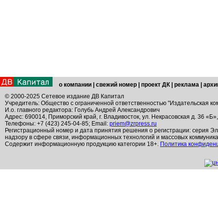
о компании
|
свежий номер
|
проект ДК
|
реклама
|
архи
© 2000-2025 Сетевое издание ДВ Капитал
Учредитель: Общество с ограниченной ответственностью "Издательская ко
И.о. главного редактора: Голубь Андрей Александрович
Адрес: 690014, Приморский край, г. Владивосток, ул. Некрасовская д. 36 «Б»
Телефоны: +7 (423) 245-04-85; Email:
priem@zrpress.ru
Регистрационный номер и дата принятия решения о регистрации: серия Эл
надзору в сфере связи, информационных технологий и массовых коммуник
Содержит информационную продукцию категории 18+.
Политика конфиден