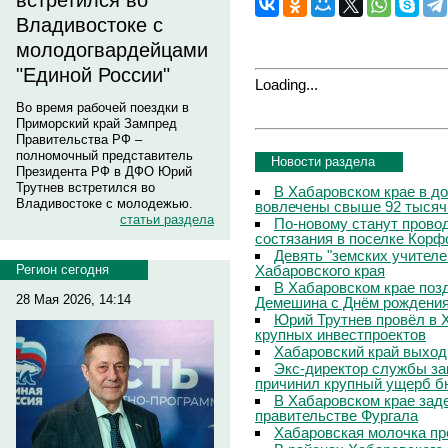
встретился во
Владивостоке с
молодогвардейцами
"Единой России"
Loading...
Во время рабочей поездки в
Приморский край Зампред
Правительства РФ –
полномочный представитель
Новости раздела
Президента РФ в ДФО Юрий
Трутнев встретился во
В Хабаровском крае в д
Владивостоке с молодежью.
вовлечены свыше 92 тысяч
статьи раздела
По-новому станут прово
состязания в поселке Корф
Девять "земских учителе
Хабаровского края
Регион сегодня
В Хабаровском крае поз
28 Мая 2026, 14:14
Демешина с Днём рождени
Юрий Трутнев провёл в 
крупных инвестпроектов
Хабаровский край выход
Экс-директор службы за
причинил крупный ущерб б
В Хабаровском крае зад
правительстве Фургала
Хабаровская молочка пр