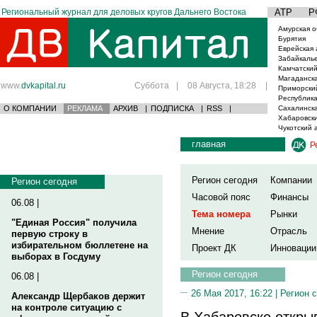
Региональный журнал для деловых кругов Дальнего Востока
АТР
Р
Амурская о
Бурятия
Еврейская 
Забайкаль
Камчатский
Магаданска
www.
dvkapital.ru
Суббота
|
08 Августа, 18:28
|
Приморски
Республика
О КОМПАНИИ
РЕКЛАМА
АРХИВ
|
ПОДПИСКА
|
RSS
|
Сахалинска
Хабаровски
Чукотский 
главная
Р
Регион сегодня
Компании
Регион сегодня
Часовой пояс
Финансы
06.08 |
Тема номера
Рынки
"Единая Россия" получила
Мнение
Отрасль
первую строку в
избирательном бюллетене на
Проект ДК
Инновации
выборах в Госдуму
Регион сегодня
06.08 |
26 Мая 2017, 16:22 |
Регион 
Александр Щербаков держит
на контроле ситуацию с
В Хабаровске откры