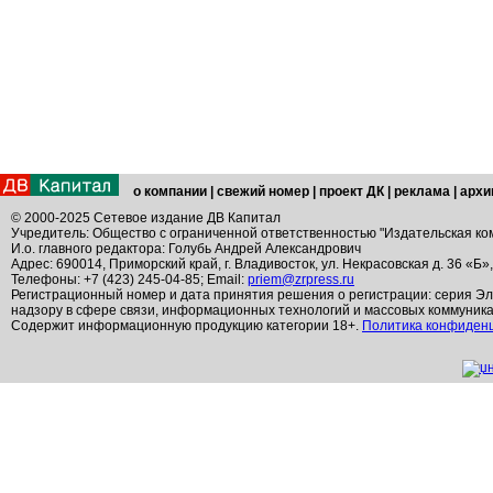
о компании
|
свежий номер
|
проект ДК
|
реклама
|
архи
© 2000-2025 Сетевое издание ДВ Капитал
Учредитель: Общество с ограниченной ответственностью "Издательская ко
И.о. главного редактора: Голубь Андрей Александрович
Адрес: 690014, Приморский край, г. Владивосток, ул. Некрасовская д. 36 «Б»
Телефоны: +7 (423) 245-04-85; Email:
priem@zrpress.ru
Регистрационный номер и дата принятия решения о регистрации: серия Эл
надзору в сфере связи, информационных технологий и массовых коммуник
Содержит информационную продукцию категории 18+.
Политика конфиден