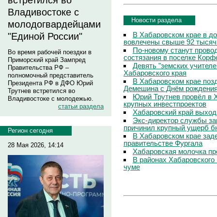
встретился во
Владивостоке с
Новости раздела
молодогвардейцами
В Хабаровском крае в д
"Единой России"
вовлечены свыше 92 тысяч
По-новому станут прово
Во время рабочей поездки в
состязания в поселке Корф
Приморский край Зампред
Девять "земских учителе
Правительства РФ –
Хабаровского края
полномочный представитель
В Хабаровском крае поз
Президента РФ в ДФО Юрий
Демешина с Днём рождени
Трутнев встретился во
Юрий Трутнев провёл в 
Владивостоке с молодежью.
крупных инвестпроектов
статьи раздела
Хабаровский край выход
Экс-директор службы за
причинил крупный ущерб б
Регион сегодня
В Хабаровском крае зад
правительстве Фургала
28 Мая 2026, 14:14
Хабаровская молочка пр
В районах Хабаровского 
чуме