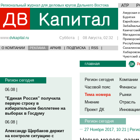
Региональный журнал для деловых кругов Дальнего Востока
АТР
Р
Амурская о
Бурятия
Еврейская 
Забайкаль
Камчатский
Магаданска
www.
dvkapital.ru
Суббота
|
08 Августа, 02:32
|
Приморски
Республика
О КОМПАНИИ
РЕКЛАМА
АРХИВ
|
ПОДПИСКА
|
RSS
|
Сахалинска
Хабаровски
Чукотский 
главная
Р
Регион сегодня
Компании
Регион сегодня
Часовой пояс
Финансы
06.08 |
Тема номера
Рынки
"Единая Россия" получила
Мнение
Отрасль
первую строку в
избирательном бюллетене на
Проект ДК
Инновации
выборах в Госдуму
Регион сегодня
06.08 |
27 Ноября 2017, 10:21 |
Реги
Александр Щербаков держит
на контроле ситуацию с
Новую модель взаим