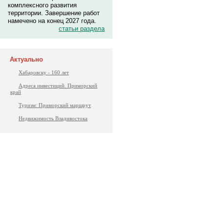
комплексного развития
территории. Завершение работ
намечено на конец 2027 года.
статьи раздела
Актуально
Хабаровску - 160 лет
Адреса инвестиций. Приморский
край
Туризм: Приморский маршрут
Недвижимость Владивостока