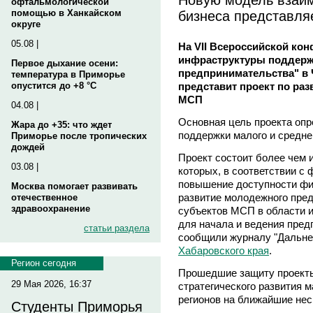
офтальмологической
бизнеса представля
помощью в Ханкайском
округе
05.08 |
На VII Всероссийской ко
инфраструктуры поддержк
Первое дыхание осени:
предпринимательства" в 
температура в Приморье
представит проект по ра
опустится до +8 °C
МСП
04.08 |
Основная цель проекта опр
Жара до +35: что ждет
поддержки малого и средне
Приморье после тропических
дождей
Проект состоит более чем 
03.08 |
которых, в соответствии с
повышение доступности фи
Москва помогает развивать
развитие молодежного пре
отечественное
здравоохранение
субъектов МСП в области 
для начала и ведения пред
статьи раздела
сообщили журналу "Дальне
Хабаровского края
.
Регион сегодня
Прошедшие защиту проекты
29 Мая 2026, 16:37
стратегического развития 
регионов на ближайшие нес
Студенты Приморья