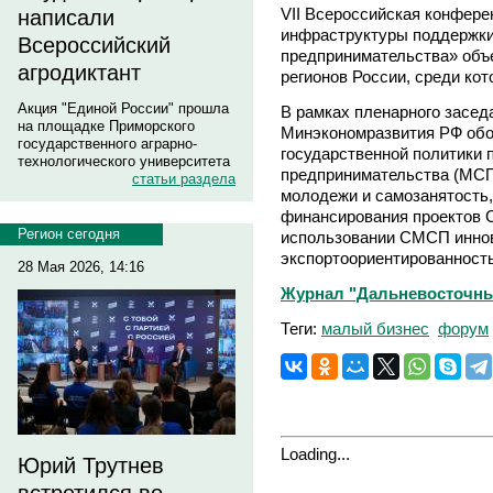
VII Всероссийская конфере
написали
инфраструктуры поддержки 
Всероссийский
предпринимательства» объе
агродиктант
регионов России, среди кот
Акция "Единой России" прошла
В рамках пленарного засед
на площадке Приморского
Минэкономразвития РФ обо
государственного аграрно-
государственной политики 
технологического университета
предпринимательства (МСП)
статьи раздела
молодежи и самозанятость,
финансирования проектов 
Регион сегодня
использовании СМСП иннов
экспортоориентированнос
28 Мая 2026, 14:16
Журнал "Дальневосточны
Теги:
малый бизнес
форум
Loading...
Юрий Трутнев