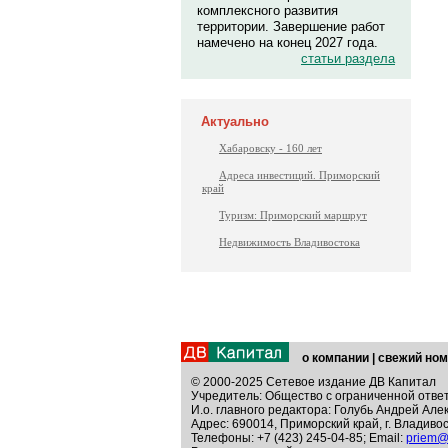
комплексного развития
территории. Завершение работ
намечено на конец 2027 года.
статьи раздела
Актуально
Хабаровску - 160 лет
Адреса инвестиций. Приморский
край
Туризм: Приморский маршрут
Недвижимость Владивостока
о компании
|
свежий ном
© 2000-2025 Сетевое издание ДВ Капитал
Учредитель: Общество с ограниченной отве
И.о. главного редактора: Голубь Андрей Але
Адрес: 690014, Приморский край, г. Владивос
Телефоны: +7 (423) 245-04-85; Email:
priem@