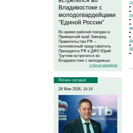
встретился во
г
Владивостоке с
молодогвардейцами
д
"Единой России"
м
Во время рабочей поездки в
Приморский край Зампред
ф
Правительства РФ –
полномочный представитель
М
Президента РФ в ДФО Юрий
Трутнев встретился во
Владивостоке с молодежью.
статьи раздела
Регион сегодня
28 Мая 2026, 14:14