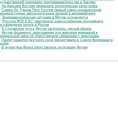
осударственной поддержке предпринимательства в Арктике
На Дальнем Востоке произошла экологическая катастрофа
Спикер Ил Тумэна Петр Гоголев первый среди руководителей
альневосточных законодательных органов в медиарейтинге
Эпидемиологическая ситуация в Якутии осложняется
"Россети ФСК ЕЭС" обеспечила энергоснабжение крупнейшего
есторождения золота в России
В Сунтарском улусе Якутии заселились лесные бизоны
Якутия формирует предложения для внесения изменений в
едеральный закон об ответственном обращении с животными
Проект развития якутского села презентовали в Совете Федерации в
оскве
В музее Нью-Йорка представлена экспозиция Якутии