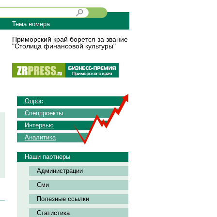
Тема номера
Приморский край борется за звание
"Столица финансовой культуры"
Опрос
Спецпроекты
Интервью
Аналитика
Наши партнеры
Администрации
Сми
Полезные ссылки
Статистика