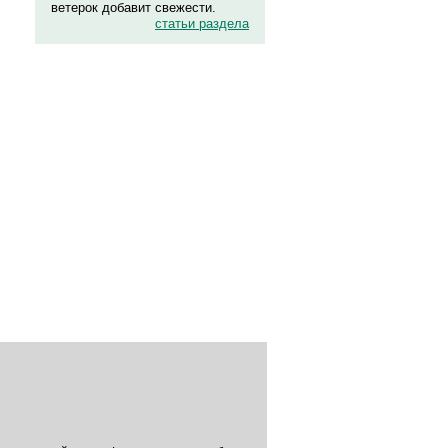
ветерок добавит свежести.
статьи раздела