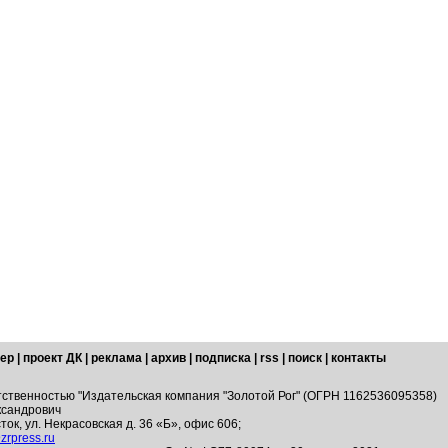
ер
|
проект ДК
|
реклама
|
архив
|
подписка
|
rss
|
поиск
|
контакты
тственностью "Издательская компания "Золотой Рог" (ОГРН 1162536095358)
ксандрович
ток, ул. Некрасовская д. 36 «Б», офис 606;
zrpress.ru