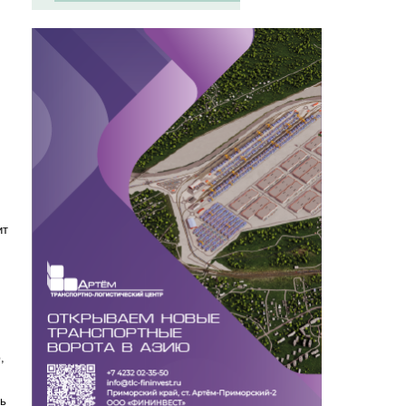
ит
,
ль