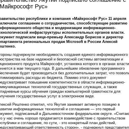
Майкрософт Рус»
равительство республики и компания «Майкрософт Рус» 11 апреля
аключили соглашение о сотрудничестве, способствующее развитию
нформационного общества и модернизации информационно-
ехнологической инфраструктуры исполнительных органов власти.
окумент подписали вице-премьер Александр Борисов и директор
епартамента региональных продаж Microsoft в России Алексей
ештенко.
тороны подчеркнули необходимость создания единого информационного
ространства на базе надежной и безопасной системы автоматизации и
ицензионного продукта Майкрософт, установка которого в органах власти
ачнется в мае текущего года. В дальнейшем обновление программного
беспечения будет производиться без дополнительных затрат, что позвол
птимизировать расходы из бюджета. Помимо этого документ
редусматривает повышение компетентности в области информационно-
оммуникационных технологий государственных служащих, а также
ятидневные курсы обучения граждан компьютерной грамотности для
олучения государственных услуг в электронном виде.
лексей Рештенко отметил, что Якутия занимает активную позицию в
азвитии информационных технологий и соглашение — это первый
окумент, подписанный в Дальневосточном федеральном округе. «Считаю
то у нас очень хорошо продвигается взаимодействие с правительством
еспублики и соглашение, по сути, - это конкретный план действий,
редусматривающий ответственность сторон», - подчеркнул представите