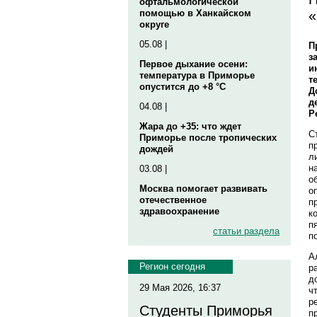
офтальмологической
«
помощью в Ханкайском
округе
05.08 |
П
з
Первое дыхание осени:
и
температура в Приморье
т
опустится до +8 °C
Д
д
04.08 |
Р
Жара до +35: что ждет
С
Приморье после тропических
п
дождей
л
н
03.08 |
о
Москва помогает развивать
о
отечественное
п
здравоохранение
к
п
статьи раздела
п
А
Регион сегодня
р
д
29 Мая 2026, 16:37
ч
р
Студенты Приморья
п