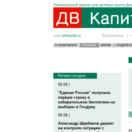
Региональный журнал для деловых кругов Дал
www.
dvkapital.ru
Воскресенье
|
О КОМПАНИИ
РЕКЛАМА
АРХИВ
|
ПОДПИСК
Регион сегодня
06.08 |
"Единая Россия" получила
первую строку в
избирательном бюллетене на
выборах в Госдуму
06.08 |
Александр Щербаков держит
на контроле ситуацию с
П