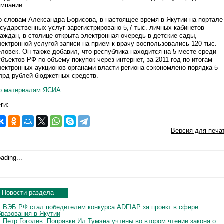
омпании.
о словам Александра Борисова, в настоящее время в Якутии на портале
осударственных услуг зарегистрировано 5,7 тыс. личных кабинетов
раждан, в столице открыта электронная очередь в детские сады,
лектронной услугой записи на прием к врачу воспользовались 120 тыс.
еловек. Он также добавил, что республика находится на 5 месте среди
убъектов РФ по объему покупок через интернет, за 2011 год по итогам
лектронных аукционов органами власти региона сэкономлено порядка 5
лрд рублей бюджетных средств.
о материалам ЯСИА
ги:
Версия для печа
ading...
Новости раздела
ВЭБ.РФ стал победителем конкурса ADFIAP за проект в сфере
бразования в Якутии
Петр Гоголев: Поправки Ил Тумэна учтены во втором чтении закона о