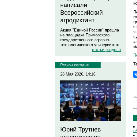
к
написали
Всероссийский
П
г
агродиктант
г
э
Акция "Единой России" прошла
ч
на площадке Приморского
с
государственного аграрно-
э
технологического университета
м
статьи раздела
П
Те
Регион сегодня
28 Мая 2026, 14:16
Lo
Юрий Трутнев
о