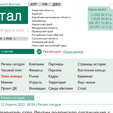
ьнего Востока
АТР
РФ
ДФО
Курсы валют
Амурская область
Бурятия
1 USD
82.17 р.
Еврейская автономная область
1 EUR
94.84 р.
Забайкалье
100 JPY
51.82 р.
Камчатский край
10 CNY
12.17 р.
Магаданская область
09 Августа, 23:53
|
Приморский край
Республика Саха (Якутия)
А
|
RSS
|
Сахалинская область
Хабаровский край
Чукотский автономный округ
главная
Рекомендует:
Регион сегодня
Регион сегодня
Компании
Партнеры
Страницы истории
Часовой пояс
Финансы
Персона
Восточное кольцо
Тема номера
Рынки
Кадры
Криминал
Мнение
Отрасль
Территория
Вкус жизни
Проект ДК
Инновации
Среда обитания
Спорт
Регион сегодня
12 Апреля 2012, 18:54 |
Регион сегодня
равительство Якутии подписало соглашение с