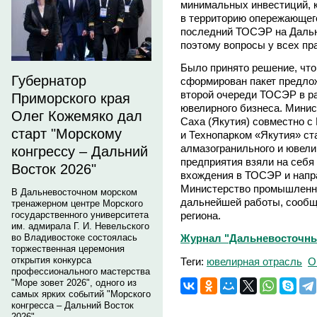
минимальных инвестиций, 
в территорию опережающего
последний ТОСЭР на Дальн
поэтому вопросы у всех пра
Было принято решение, что
Губернатор
сформирован пакет предло
второй очереди ТОСЭР в ра
Приморского края
ювелирного бизнеса. Мини
Олег Кожемяко дал
Саха (Якутия) совместно 
старт "Морскому
и Технопарком «Якутия» ст
алмазогранильного и ювели
конгрессу – Дальний
предприятия взяли на себя
Восток 2026"
вхождения в ТОСЭР и напра
Министерство промышленно
В Дальневосточном морском
дальнейшей работы, сообщ
тренажерном центре Морского
региона.
государственного университета
им. адмирала Г. И. Невельского
во Владивостоке состоялась
Журнал "Дальневосточны
торжественная церемония
открытия конкурса
Теги:
ювелирная отрасль
О
профессионального мастерства
"Море зовет 2026", одного из
самых ярких событий "Морского
конгресса – Дальний Восток
2026".