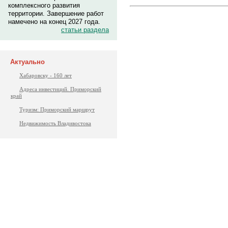
комплексного развития
территории. Завершение работ
намечено на конец 2027 года.
статьи раздела
Актуально
Хабаровску - 160 лет
Адреса инвестиций. Приморский
край
Туризм: Приморский маршрут
Недвижимость Владивостока