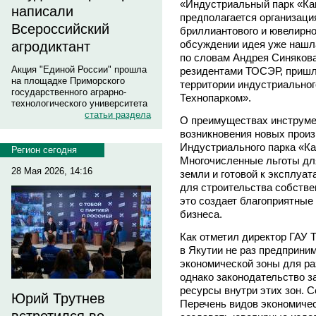
«Индустриальный парк «Кан
написали
предполагается организаци
Всероссийский
бриллиантового и ювелирно
обсуждении идея уже нашла
агродиктант
по словам Андрея Синякова
Акция "Единой России" прошла
резидентами ТОСЭР, пришло
на площадке Приморского
территории индустриальног
государственного аграрно-
Технопарком».
технологического университета
статьи раздела
О преимуществах инструмен
возникновения новых произ
Индустриального парка «К
Регион сегодня
Многочисленные льготы для
28 Мая 2026, 14:16
земли и готовой к эксплуа
для строительства собств
это создает благоприятные
бизнеса.
Как отметил директор ГАУ 
в Якутии не раз предприни
экономической зоны для ра
однако законодательство 
ресурсы внутри этих зон. С
Юрий Трутнев
Перечень видов экономиче