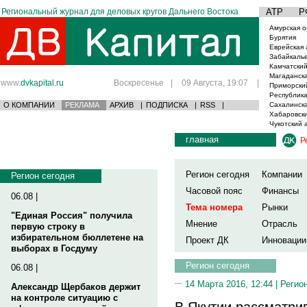
Региональный журнал для деловых кругов Дальнего Востока
АТР
Р
Амурская о
Бурятия
Еврейская 
Забайкаль
Камчатский
Магаданска
www.
dvkapital.ru
Воскресенье
|
09 Августа, 19:07
|
Приморски
Республика
О КОМПАНИИ
РЕКЛАМА
АРХИВ
|
ПОДПИСКА
|
RSS
|
Сахалинска
Хабаровски
Чукотский 
главная
Р
Регион сегодня
Компании
Регион сегодня
Часовой пояс
Финансы
06.08 |
Тема номера
Рынки
"Единая Россия" получила
Мнение
Отрасль
первую строку в
избирательном бюллетене на
Проект ДК
Инновации
выборах в Госдуму
Регион сегодня
06.08 |
14 Марта 2016, 12:44 |
Регио
Александр Щербаков держит
на контроле ситуацию с
В Якутии рассматри