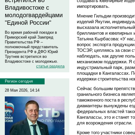
встретился во
создавать ювелирные издел
импортировать.
Владивостоке с
молодогвардейцами
Мнение Гильдии производи
изделий Якутии, индивиду
"Единой России"
высказала исполнительный
Во время рабочей поездки в
бриллиантов и ювелирных и
Приморский край Зампред
Татьяна Кырбасова: «У нас,
Правительства РФ –
вопрос экспорта продукции
полномочный представитель
ТОСЭР, цепляясь за свои с
Президента РФ в ДФО Юрий
наблюдать, как другие пол
Трутнев встретился во
механизмом поддержки. Я с
Владивостоке с молодежью.
статьи раздела
индустриальный парк, разм
площадки в Кангалассах. П
издержки строительства но
Регион сегодня
Сейчас большим препятстви
28 Мая 2026, 14:14
гранильного бизнеса являе
таможенного поста в респу
диамантеры вынуждены езд
федеральных властей тако
Кангалассы, это и станет т
для возрождения отрасли.
Кроме того участники сове