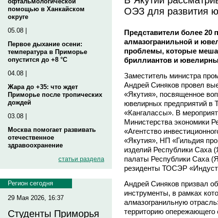
офтальмологической
ОЭЗ для развития ю
помощью в Ханкайском
округе
05.08 |
Представители более 20 
алмазогранильной и ювел
Первое дыхание осени:
проблемы, которые меша
температура в Приморье
бриллиантов и ювелирны
опустится до +8 °C
04.08 |
Заместитель министра про
Андрей Синяков провел вы
Жара до +35: что ждет
«Якутия», посвященное воп
Приморье после тропических
дождей
ювелирных предприятий в
«Кангалассы». В мероприят
03.08 |
Министерства экономики Ре
Москва помогает развивать
«Агентство инвестиционног
отечественное
«Якутия», НП «Гильдия пр
здравоохранение
изделий Республики Саха (
палаты Республики Саха (Я
статьи раздела
резиденты ТОСЭР «Индустр
Андрей Синяков призвал 
Регион сегодня
инструменты, в рамках кот
29 Мая 2026, 16:37
алмазогранильную отрасль»
территорию опережающего 
Студенты Приморья