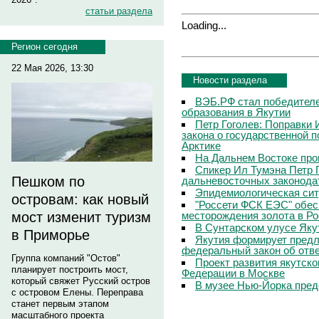
статьи раздела
Loading...
Регион сегодня
22 Мая 2026, 13:30
Новости раздела
ВЭБ.РФ стал победителе
образования в Якутии
Петр Гоголев: Поправки 
закона о государственной 
Арктике
На Дальнем Востоке про
Спикер Ил Тумэна Петр 
Пешком по
дальневосточных законода
Эпидемиологическая сит
островам: как новый
"Россети ФСК ЕЭС" обес
месторождения золота в Р
мост изменит туризм
В Сунтарском улусе Яку
в Приморье
Якутия формирует предл
федеральный закон об отв
Группа компаний "Остов"
Проект развития якутско
планирует построить мост,
Федерации в Москве
который свяжет Русский остров
В музее Нью-Йорка пред
с островом Елены. Переправа
станет первым этапом
масштабного проекта