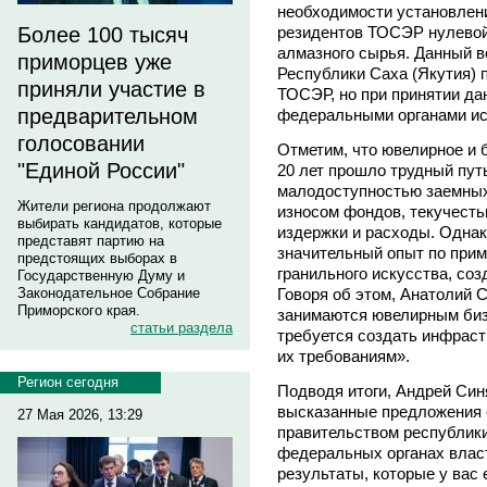
необходимости установлен
резидентов ТОСЭР нулевой
Более 100 тысяч
алмазного сырья. Данный 
приморцев уже
Республики Саха (Якутия) 
приняли участие в
ТОСЭР, но при принятии да
предварительном
федеральными органами ис
голосовании
Отметим, что ювелирное и 
"Единой России"
20 лет прошло трудный пут
малодоступностью заемных
Жители региона продолжают
износом фондов, текучесть
выбирать кандидатов, которые
издержки и расходы. Однак
представят партию на
значительный опыт по прим
предстоящих выборах в
гранильного искусства, со
Государственную Думу и
Говоря об этом, Анатолий 
Законодательное Собрание
Приморского края.
занимаются ювелирным бизн
статьи раздела
требуется создать инфраст
их требованиям».
Регион сегодня
Подводя итоги, Андрей Син
высказанные предложения 
27 Мая 2026, 13:29
правительством республики
федеральных органах влас
результаты, которые у вас 